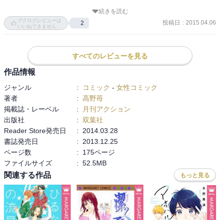
続きを読む
後悔をしない、それがテーマになっているのではないかと。10年後
ブクログレビューは
投稿日
:
2015.04.06
2
の自分がした後悔を一つ一つ消していく。でも簡単に消せるわけで
いいねできません
はない。その難しさが分かりやすく描かれていました。

すべてのレビューを見る
絵の雰囲気も好きです。男の子はかっこいいし、女の子は可愛い。
少女漫画ならではのきらきらした感じではないところが良いです。

作品情報
ジャンル
:
コミック
-
女性コミック
続きがとても気になります。

著者
:
高野苺
掲載誌・レーベル
:
月刊アクション
最後の方にあった「春色アストロノート」も面白かったです。双子
出版社
:
双葉社
ならではの辛さや苦しさが伝わりました。
Reader Store発売日
:
2014.03.28
書誌発売日
:
2013.12.25
ページ数
:
175ページ
ファイルサイズ
:
52.5MB
関連する作品
もっと見る