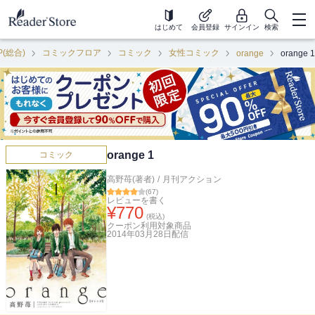
はじめて
会員登録
サインイン
検索
P(総合)
コミックフロア
コミック
女性コミック
orange
orange 1
orange 1
コミック
高野苺(著者)
/
月刊アクション
(
67
)
レビューを書く
¥
770
(税込)
クーポン利用対象商品
2014年03月28日
配信