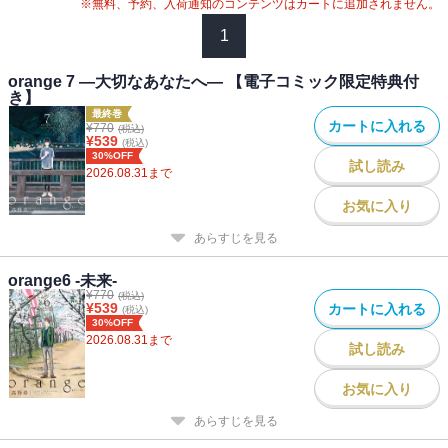
※無料、予約、入荷通知のコンテンツはカートに追加されません。
1
orange 7 ―大切なあなたへ― 【電子コミック限定特典付
き】
最終巻
カートに入れる
¥
770
(税込)
¥
539
(税込)
30%OFF
試し読み
2026.08.31
まで
お気に入り
あらすじを見る
orange6 -未来-
¥
770
(税込)
¥
539
カートに入れる
(税込)
30%OFF
2026.08.31
まで
試し読み
お気に入り
あらすじを見る