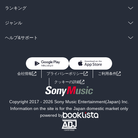
雑誌・グラビア
ビジネス・実用
ラノベ
小説
総合
コミック
ランキング
BL・TL
雑誌・グラビア
ビジネス・実用
ラノベ
小説
総合
コミック
ジャンル
BL・TL
雑誌・グラビア
ビジネス・実用
ラノベ
小説
コミック
男性コミック
ヘルプ&サポート
BL・TL
雑誌・グラビア
ビジネス・実用
女性コミック
コミック誌
初めての方へ
ヘルプ
BL・TL
ライトノベル
男子向けラノベ
よくあるご質問
お問い合わせ
会社情報
プライバシーポリシー
ご利用条件
女子向けラノベ
小説
利用規約
クッキーの詳細
国内小説
海外小説
Copyright 2017 - 2026 Sony Music Entertainment(Japan) Inc.
ミステリー
SF
Information on the site is for the Japan domestic market only
powered by
歴史・時代小説
文学
雑誌
グラビア写真集