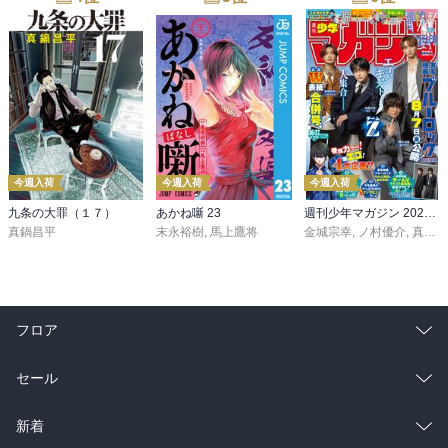
今週入荷
今週入荷
今週入荷
九条の大罪（１７）
あかね噺 23
週刊少年マガジン 2026年36・37号[2026年8月5日発売]
真鍋昌平
末永裕樹
,
馬上鷹将
金城宗幸
,
ノ村優介
,
真島ヒロ
フロア
総合
コミック
セール
ラノベ
小説
総合
コミック
新着