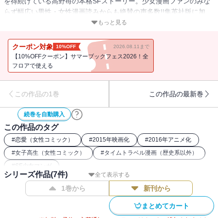
を得続けている高野苺の本格SFストーリー。少女漫画ファンのみな
らず幅広い男性・女性漫画読みからも絶賛の声多数!!集英社版に加
え、単行本未収録の読み切り作品が1話掲載される。高校二年生の菜
もっと見る
穂に届いた未来からの手紙。そこには未来の自分の後悔がつづられ
ていた。はたして菜穂は手紙を読み「後悔しない未来」を作ること
クーポン対象
10%OFF
2026.08.11まで
ができるのか？切ない思いが交錯するタイムパラドックスラブスト
【10%OFFクーポン】サマーブックフェス2026！全
ーリー。
フロアで使える
この作品の1巻
この作品の最新巻
続巻を自動購入
この作品のタグ
#
恋愛（女性コミック）
#
2015年映画化
#
2016年アニメ化
#
女子高生（女性コミック）
#
タイムトラベル漫画（歴史系以外）
#
SF少女マンガ
シリーズ作品(
7
件)
全て表示する
1巻から
新刊から
まとめてカート