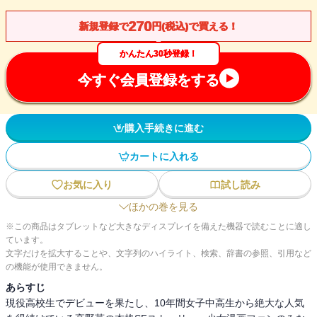
270
新規登録で
円(税込)で買える！
かんたん30秒登録！
今すぐ会員登録をする
購入手続きに進む
カートに入れる
お気に入り
試し読み
ほかの巻を見る
※この商品はタブレットなど大きなディスプレイを備えた機器で読むことに適し
ています。
文字だけを拡大することや、文字列のハイライト、検索、辞書の参照、引用など
の機能が使用できません。
あらすじ
現役高校生でデビューを果たし、10年間女子中高生から絶大な人気