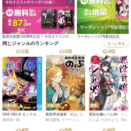
集英社創業100周年記念！ 今月オススメのマンガ100選！
マーガレット17号配信記念
同じジャンルのランキング
もっと見る
1
位
2
位
3
位
今週入荷
今週入荷
新着
ONE PIECE モノクロ版 115
異世界居酒屋「のぶ」(22)
悪役令嬢レベル99 ～私は裏ボスですが魔王ではありません～ その６
尾田栄一郎
蝉川夏哉
,
ヴァージニア二等兵
のこみ
,
転
,
七夕さとり
,
Tea
4
位
5
位
6
位