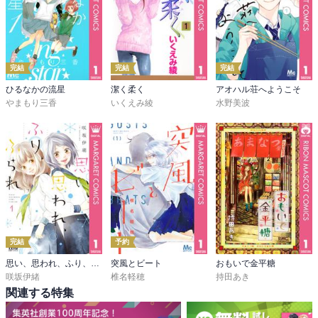
完結
完結
完結
ひるなかの流星
潔く柔く
アオハル荘へようこそ
やまもり三香
いくえみ綾
水野美波
完結
予約
思い、思われ、ふり、ふられ
突風とビート
おもいで金平糖
咲坂伊緒
椎名軽穂
持田あき
関連する特集