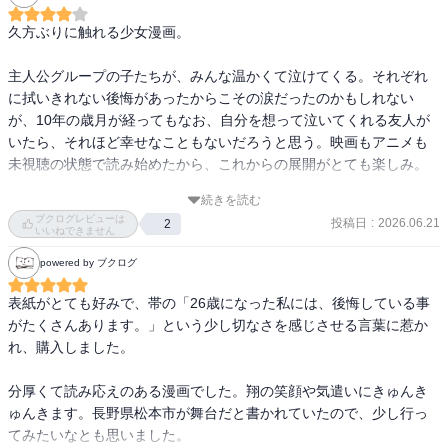
久方ぶりに触れる少女漫画。

主人公グループの子たちが、みんな温かくて泣けてくる。それぞれ
に拭いきれない後悔があったからこその涙だったのかもしれない
が、10年の歳月が経ってもなお、自分を想って泣いてくれる友人が
いたら、それほど幸せなこともないだろうと思う。映画もアニメも
未視聴の状態で読み始めたから、これからの展開がとても楽しみ。

続きを読む
それはそうと……主人公の健気なサポート精神が、少しばかり重い
ブクログレビューは
投稿日
:
2026.06.21
2
と感じてしまうのは、自分がこのジャンルを読み慣れていないせい
いいねできません
なのだろうか……。
powered by ブクログ
表紙がとても好みで、帯の「26歳になった私には、後悔している事
がたくさんあります。」という少し切なさを感じさせる言葉に惹か
れ、購入しました。

分厚くて読み応えのある漫画でした。翔の笑顔や気遣いにきゅんき
ゅんきます。長野県松本市が舞台だと書かれていたので、少し行っ
てみたいなとも思いました。
