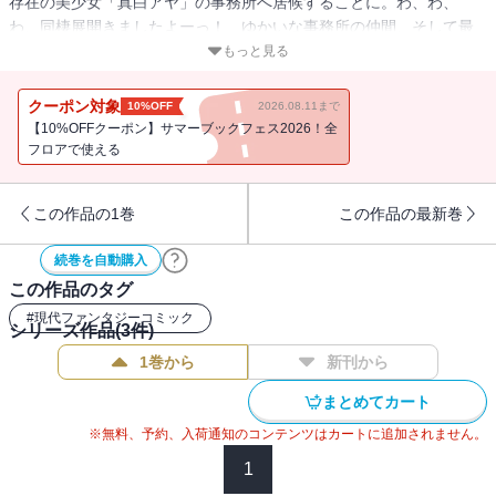
存在の美少女「真白アヤ」の事務所へ居候することに。わ、わ、
わ、同棲展開きましたよーっ！ ゆかいな事務所の仲間、そして最
強のゴースト・バスター「南天シズル」までもが、天沢さんの魅力
もっと見る
にクラクラ！ ――ご存じ睦月のぞみによる"ちょいえろ退魔コメデ
ィー"、幅広い読者の支持を得ての第2巻!!
クーポン対象
10%OFF
2026.08.11まで
【10%OFFクーポン】サマーブックフェス2026！全
フロアで使える
この作品の1巻
この作品の最新巻
続巻を自動購入
この作品のタグ
#
現代ファンタジーコミック
シリーズ作品(
3
件)
1巻から
新刊から
まとめてカート
※無料、予約、入荷通知のコンテンツはカートに追加されません。
1