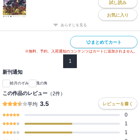
試し読み
お気に入り
あらすじを見る
まとめてカート
※無料、予約、入荷通知のコンテンツはカートに追加されません。
1
新刊通知
睦月のぞみ
兎の角
この作品のレビュー
（
2
件）
3.5
レビューを書く
平均
0
1
1