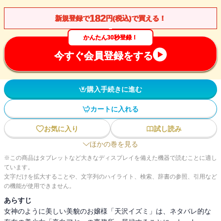
182
新規登録で
円(税込)で買える！
かんたん30秒登録！
今すぐ会員登録をする
購入手続きに進む
カートに入れる
お気に入り
試し読み
ほかの巻を見る
※この商品はタブレットなど大きなディスプレイを備えた機器で読むことに適し
ています。
文字だけを拡大することや、文字列のハイライト、検索、辞書の参照、引用など
の機能が使用できません。
あらすじ
女神のように美しい美貌のお嬢様「天沢イズミ」は、ネタバレ的な