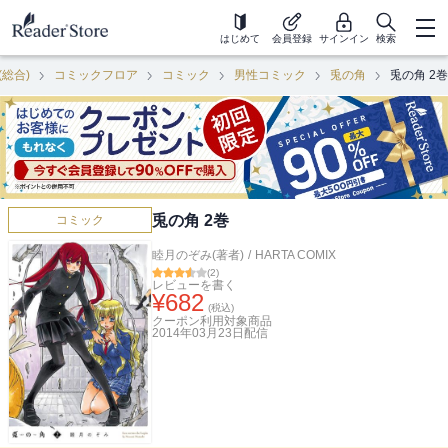
はじめて
会員登録
サインイン
検索
(総合)
コミックフロア
コミック
男性コミック
兎の角
兎の角 2巻
兎の角 2巻
コミック
睦月のぞみ(著者)
/
HARTA COMIX
(
2
)
レビューを書く
¥
682
(税込)
クーポン利用対象商品
2014年03月23日
配信