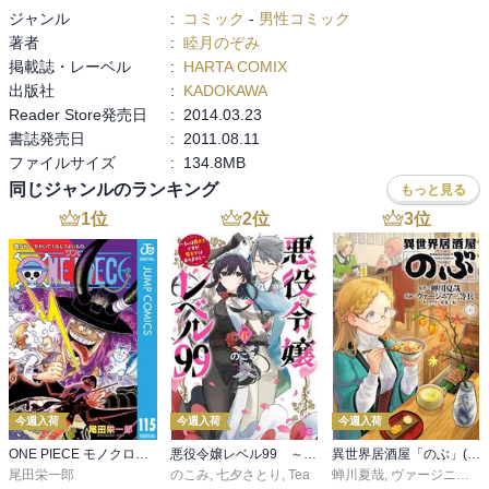
ジャンル
:
コミック
-
男性コミック
著者
:
睦月のぞみ
掲載誌・レーベル
:
HARTA COMIX
出版社
:
KADOKAWA
Reader Store発売日
:
2014.03.23
書誌発売日
:
2011.08.11
ファイルサイズ
:
134.8MB
同じジャンルのランキング
もっと見る
1
位
2
位
3
位
今週入荷
今週入荷
今週入荷
ONE PIECE モノクロ版 115
悪役令嬢レベル99 ～私は裏ボスですが魔王ではありません～ その６
異世界居酒屋「のぶ」(22)
尾田栄一郎
のこみ
,
七夕さとり
,
Tea
蝉川夏哉
,
ヴァージニア二等兵