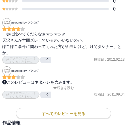
0
0
powered by ブクログ
一巻に比べてくだらなさマシマシw

天沢さんが世間ズレしているのかいないのか。

ぽこぽこ事件に関わってくれた方が面白いけど、月間ダシナー、と
か。
ブクログレビューは
投稿日
:
2012.02.13
0
いいねできません
powered by ブクログ
このレビューはネタバレを含みます。
続きを読む
天沢さんのゴックンボディがたまらん。しかし相変わらず何がやり
ブクログレビューは
たいのかよくわからん。アヤを持て余してる気がするんだが。
投稿日
:
2011.09.04
0
いいねできません
すべてのレビューを見る
作品情報