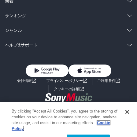
総合
コミック
新着
雑誌・グラビア
ビジネス・実用
ラノベ
小説
総合
コミック
ランキング
BL・TL
雑誌・グラビア
ビジネス・実用
ラノベ
小説
総合
コミック
ジャンル
BL・TL
雑誌・グラビア
ビジネス・実用
ラノベ
小説
コミック
男性コミック
ヘルプ&サポート
BL・TL
雑誌・グラビア
ビジネス・実用
女性コミック
コミック誌
初めての方へ
ヘルプ
BL・TL
ライトノベル
男子向けラノベ
よくあるご質問
お問い合わせ
会社情報
プライバシーポリシー
ご利用条件
女子向けラノベ
小説
利用規約
クッキーの詳細
国内小説
海外小説
Copyright 2017 - 2026 Sony Music Entertainment(Japan) Inc.
By clicking “Accept All Cookies”, you agree to the storing of
ミステリー
SF
Information on the site is for the Japan domestic market only
cookies on your device to enhance site navigation, analyze
powered by
site usage, and assist in our marketing efforts.
Cookie
Policy
歴史・時代小説
文学