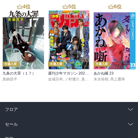
4
位
5
位
6
位
今週入荷
今週入荷
今週入荷
九条の大罪（１７）
週刊少年マガジン 2026年36・37号[2026年8月5日発売]
あかね噺 23
真鍋昌平
金城宗幸
,
ノ村優介
,
真島ヒロ
末永裕樹
,
宮島礼吏
,
馬上鷹将
,
新川直司
,
久
フロア
総合
コミック
セール
ラノベ
小説