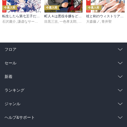
今週入荷
今週入荷
今週入荷
転生したら第七王子だったので、気ままに魔術を極めます（２４）
町人Ａは悪役令嬢をどうしても救いたい ～どぶと空と氷の姫君～１０【電子書店共通特典イラスト付】
杖と剣のウィストリア（１６）
石沢庸介
,
謙虚なサークル
,
メル。
目黒三吉
,
一色孝太郎
,
Parum
大森藤ノ
,
青井聖
フロア
総合
コミック
セール
ラノベ
小説
総合
コミック
新着
雑誌・グラビア
ビジネス・実用
ラノベ
小説
総合
コミック
ランキング
BL・TL
雑誌・グラビア
ビジネス・実用
ラノベ
小説
総合
コミック
ジャンル
BL・TL
雑誌・グラビア
ビジネス・実用
ラノベ
小説
コミック
男性コミック
ヘルプ&サポート