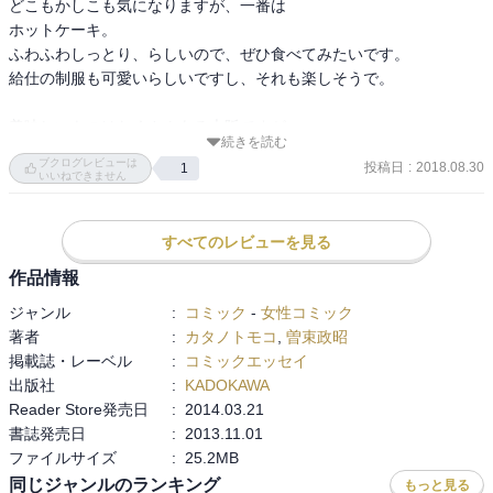
どこもかしこも気になりますが、一番は

ホットケーキ。

ふわふわしっとり、らしいので、ぜひ食べてみたいです。

給仕の制服も可愛いらしいですし、それも楽しそうで。

美味しいものはたくさんある大阪ですが

続きを読む
確かに、どこが当たりなのかはさっぱり。

ブクログレビューは
投稿日
:
2018.08.30
1
そこそこに、普通に美味しいよりは

いいねできません
すごく美味しい！　が一番ですから。
すべてのレビューを見る
作品情報
ジャンル
:
コミック
-
女性コミック
著者
:
カタノトモコ
,
曽束政昭
掲載誌・レーベル
:
コミックエッセイ
出版社
:
KADOKAWA
Reader Store発売日
:
2014.03.21
書誌発売日
:
2013.11.01
ファイルサイズ
:
25.2MB
同じジャンルのランキング
もっと見る