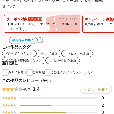
んが、関西屈指のまんぷくライターさんと一緒に大阪を縦横無尽に
食べ歩き♪
クーポン対象
キャンペーン実施
10%OFF
2026.08.11まで
【10%OFFクーポン】サマーブックフェス2026！全
夏の単行本コミック
フロアで使える
続巻を自動購入
この作品のタグ
#
食べ歩きコミック
#
グルメ漫画
#
レビュー系漫画
#
ご当地＆県民性コミック
#
大阪が舞台の漫画
新刊通知
カタノトモコ
曽束政昭
ご当地グルメコミックエッセイ
この作品のレビュー
（
5
件）
3.4
レビューを書く
平均
0
2
3