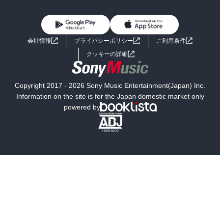
BL・TL
雑誌・グラビア
ビジネス・実用
女性コミック
コミック誌
初めての方へ
ヘルプ
BL・TL
ライトノベル
男子向けラノベ
よくあるご質問
お問い合わせ
会社情報
プライバシーポリシー
ご利用条件
女子向けラノベ
小説
利用規約
クッキーの詳細
国内小説
海外小説
Copyright 2017 - 2026 Sony Music Entertainment(Japan) Inc.
ミステリー
SF
Information on the site is for the Japan domestic market only
powered by
歴史・時代小説
文学
雑誌
グラビア写真集
ボーイズラブ
ティーンズラブ
人文・思想・歴史
社会・政治・法律
ビジネス・経済
サイエンス・テクノロジー