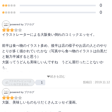
0
0
powered by ブクログ
イラストレーターによる大阪食い倒れのコミックエッセイ。

前半は食べ物のイラスト多め、後半は店の様子やお店の人とのやり
とりが多く描かれていたかな（写真やら食べ物のイラストは白黒だ
と魅力半減すると思う）

大阪ってうどんも美味しいんですね　うどん屋行ったことないか
も。

今度はぜひ行ってみたい
続きを読む
ブクログレビューは
投稿日
:
2019.11.12
1
いいねできません
powered by ブクログ
大阪、美味しいものもりだくさんエッセイ漫画。
