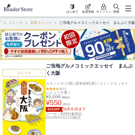
はじめて
会員登録
サインイン
検索
ア
コミック
女性コミック
ご当地グルメコミックエッセイ まんぷく大阪
ご当地グルメコミックエッセイ まんぷ
く大阪
コミック
カタノトモコ(著)
,
曽束政昭(著)
/
コミックエッセイ
(
5
)
レビューを書く
¥
1,100
(税込)
¥
550
(税込)
2026.8.20
まで
50%OFF
クーポン利用対象商品
2014年03月21日
配信