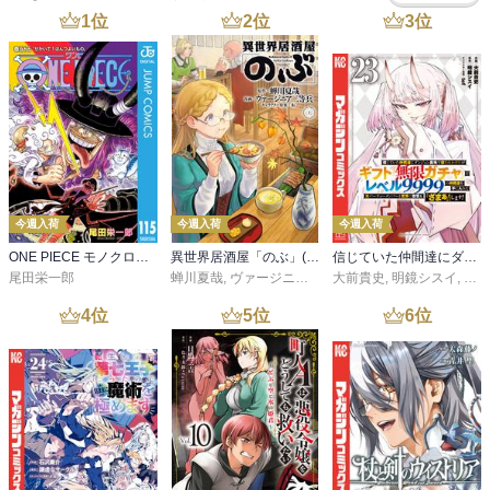
1
位
2
位
3
位
今週入荷
今週入荷
今週入荷
ONE PIECE モノクロ版 115
異世界居酒屋「のぶ」(22)
信じていた仲間達にダンジョン奥地で殺されかけたがギフト『無限ガチャ』でレベル９９９９の仲間達を手に入れて元パーティーメンバーと世界に復讐＆『ざまぁ！』します！（２３）
尾田栄一郎
蝉川夏哉
,
ヴァージニア二等兵
大前貴史
,
転
,
明鏡シスイ
,
ｔｅ
4
位
5
位
6
位