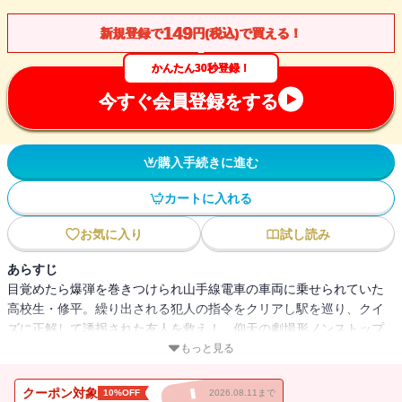
149
新規登録で
円(税込)で買える！
かんたん30秒登録！
今すぐ会員登録をする
購入手続きに進む
カートに入れる
お気に入り
試し読み
あらすじ
目覚めたら爆弾を巻きつけられ山手線電車の車両に乗せられていた
高校生・修平。繰り出される犯人の指令をクリアし駅を巡り、クイ
ズに正解して誘拐された友人を救え！ 仰天の劇場形ノンストップ
サスペンス。
もっと見る
クーポン対象
10%OFF
2026.08.11まで