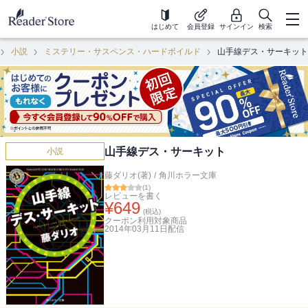
はじめて
会員登録
サインイン
検索
小説
ミステリー・サスペンス・ハードボイルド
山手線デス・サーキット
山手線デス・サーキット
小説
藤ダリオ(著)
/
角川ホラー文庫
(
1
)
レビューを書く
¥
649
(税込)
クーポン利用対象商品
2014年03月11日
配信