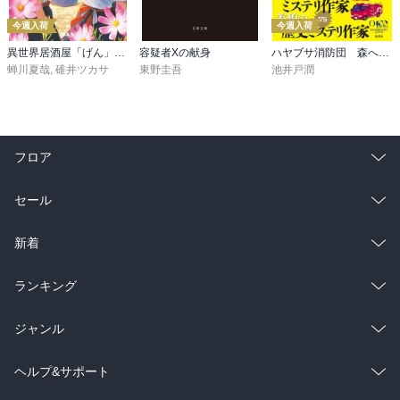
今週入荷
今週入荷
異世界居酒屋「げん」三杯目
容疑者Xの献身
ハヤブサ消防団 森へつづく道
蝉川夏哉
,
碓井ツカサ
東野圭吾
池井戸潤
フロア
総合
コミック
セール
ラノベ
小説
総合
コミック
新着
雑誌・グラビア
ビジネス・実用
ラノベ
小説
総合
コミック
ランキング
BL・TL
雑誌・グラビア
ビジネス・実用
ラノベ
小説
総合
コミック
ジャンル
BL・TL
雑誌・グラビア
ビジネス・実用
ラノベ
小説
コミック
男性コミック
ヘルプ&サポート