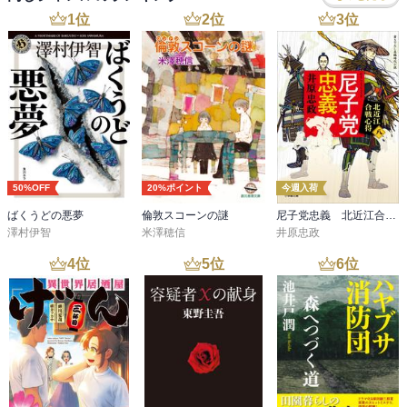
1
位
2
位
3
位
50%OFF
20%ポイント
今週入荷
ばくうどの悪夢
倫敦スコーンの謎
尼子党忠義 北近江合戦心得〈八〉
澤村伊智
米澤穂信
井原忠政
4
位
5
位
6
位