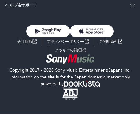
BL・TL
雑誌・グラビア
ビジネス・実用
ラノベ
小説
コミック
男性コミック
ヘルプ&サポート
BL・TL
雑誌・グラビア
ビジネス・実用
女性コミック
コミック誌
初めての方へ
ヘルプ
BL・TL
ライトノベル
男子向けラノベ
よくあるご質問
お問い合わせ
会社情報
プライバシーポリシー
ご利用条件
女子向けラノベ
小説
利用規約
クッキーの詳細
国内小説
海外小説
Copyright 2017 - 2026 Sony Music Entertainment(Japan) Inc.
ミステリー
SF
Information on the site is for the Japan domestic market only
powered by
歴史・時代小説
文学
雑誌
グラビア写真集
ボーイズラブ
ティーンズラブ
人文・思想・歴史
社会・政治・法律