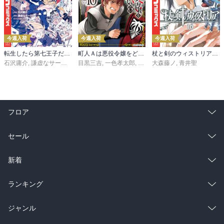
今週入荷
今週入荷
今週入荷
転生したら第七王子だったので、気ままに魔術を極めます（２４）
町人Ａは悪役令嬢をどうしても救いたい ～どぶと空と氷の姫君～１０【電子書店共通特典イラスト付】
杖と剣のウィストリア（１６）
石沢庸介
,
謙虚なサークル
,
メル。
目黒三吉
,
一色孝太郎
,
Parum
大森藤ノ
,
青井聖
フロア
総合
コミック
セール
ラノベ
小説
総合
コミック
新着
雑誌・グラビア
ビジネス・実用
ラノベ
小説
総合
コミック
ランキング
BL・TL
雑誌・グラビア
ビジネス・実用
ラノベ
小説
総合
コミック
ジャンル