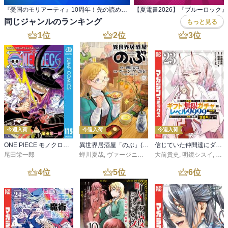
『憂国のモリアーティ』10周年！先の読めない 展開にゾクゾク！頭脳戦マンガキャンペーン！
同じジャンルのランキング
もっと見る
1
位
2
位
3
位
今週入荷
今週入荷
今週入荷
ONE PIECE モノクロ版 115
異世界居酒屋「のぶ」(22)
信じていた仲間達にダンジョン奥地で殺されかけたがギフト『無限ガチャ』でレベル９９９９の仲間達を手に入れて元パーティーメンバーと世界に復讐＆『ざまぁ！』します！（２３）
尾田栄一郎
蝉川夏哉
,
ヴァージニア二等兵
大前貴史
,
転
,
明鏡シスイ
,
ｔｅ
4
位
5
位
6
位