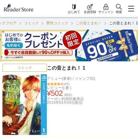
はじめて
会員登録
サインイン
検索
ックフロア
コミック
男性コミック
この音とまれ！
この音とまれ！ 1
この音とまれ！ 1
コミック
アミュー(著者)
/
ジャンプSQ.
(
45
)
レビューを書く
¥
502
(税込)
クーポン利用対象商品
2014年03月04日
配信