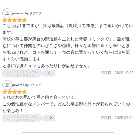
powered by ブクログ
こちらは1巻ですが、実は最新話（現時点で29巻）まで追いかけてい
ます。

高校の箏曲部が舞台の部活動を主とした青春コミックです。話が進
むにつれて仲間とのいざこざや喧嘩、様々な困難に直面し辛いとき
もあるけれど、コトを通して一つの音に繋がっていく彼らに涙を流
すくらい感動します。

ときには胸キュンもあったり目が話せません。
ブクログレビューは
投稿日
:
2023.10.09
11
いいねできません
powered by ブクログ
それぞれの思いで琴と向き合っていく。

この個性豊かなメンバーで、どんな箏曲部の日々が彩られていくの
か楽しみ！
ブクログレビューは
投稿日
:
2025.03.04
2
いいねできません