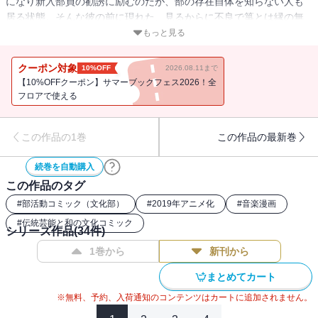
になり新入部員の勧誘に励むのだが、部の存在自体を知らない人も
居る状態。そんな彼の前に現れた、見るからに不良で箏とは縁の無
さそうな新入生が入部したいと言い出して!?
もっと見る
クーポン対象
10%OFF
2026.08.11まで
【10%OFFクーポン】サマーブックフェス2026！全
フロアで使える
この作品の1巻
この作品の最新巻
続巻を自動購入
この作品のタグ
#
部活動コミック（文化部）
#
2019年アニメ化
#
音楽漫画
#
伝統芸能と和の文化コミック
シリーズ作品(
34
件)
1巻から
新刊から
まとめてカート
※無料、予約、入荷通知のコンテンツはカートに追加されません。