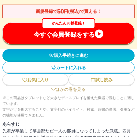
50
新規登録で
円(税込)で買える！
かんたん30秒登録！
今すぐ会員登録をする
購入手続きに進む
カートに入れる
お気に入り
試し読み
ほかの巻を見る
※この商品はタブレットなど大きなディスプレイを備えた機器で読むことに適し
ています。
文字だけを拡大することや、文字列のハイライト、検索、辞書の参照、引用など
の機能が使用できません。
あらすじ
先輩が卒業して箏曲部ただ一人の部員になってしまった武蔵。四月