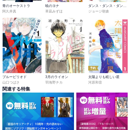
青のオーケストラ
暁のヨナ
ダンス・ダンス・ダンスール
阿久井真
草凪みずほ
ジョージ朝倉
予約
ブルーピリオド
3月のライオン
太陽よりも眩しい星
山口つばさ
羽海野チカ
河原和音
関連する特集