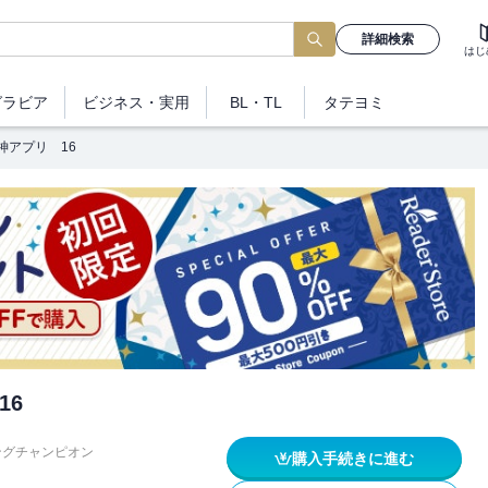
詳細検索
はじ
グラビア
ビジネス
・実用
BL・TL
タテヨミ
神アプリ 16
16
ングチャンピオン
購入手続きに進む