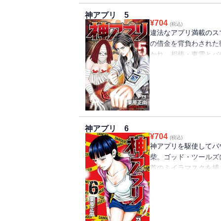
神アプリ 5
¥
704
(税込)
違法なアプリ満載のス
の借金を背負わされた
かれ、相棒・東雲とバ
なる。ターゲットは、
らも神スマホを持ってい
神アプリ 6
¥
704
(税込)
神アプリを駆使してバ
柴。ゴッド・ツールズ
首のミイラマスクを捕
に先を越され…!? 
撃的な展開が…!?