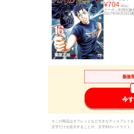
¥
704
(税込)
クーポン利用対象
2017年06月20日
新規
今す
※この商品はタブレットなど大きなディスプレイを
文字だけを拡大することや、文字列のハイライト、