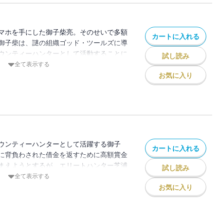
マホを手にした御子柴亮。そのせいで多額
カートに入れる
御子柴は、謎の組織ゴッド・ツールズに導
ウンティーハンターとして活動することに
試し読み
仮面組合と呼ばれる犯罪者集団。しかも奴
全て表示する
て…!?
お気に入り
ウンティーハンターとして活躍する御子
カートに入れる
に背負わされた借金を返すために高額賞金
まえようとするが、エリートハンター芝浦
試し読み
驚愕の違法アプリ、緻密な心理戦、そして衝
全て表示する
お気に入り