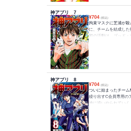
神アプリ 7
¥
704
(税込)
拘束マスクに芝浦が殺
に、チームを結成した
初の活動は、ゴッド・
あるモノを守る事だった
神アプリ 8
¥
704
(税込)
ついに始まったチームM 
繰り出すC会員専用の
地に追いやられていく
るのか…!? そして宝