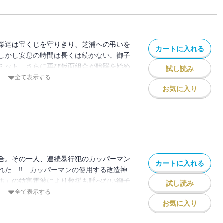
柴達は宝くじを守りきり、芝浦への弔いを
カートに入れる
しかし安息の時間は長くは続かない。御子
ミット。さらに再び仮面組合が暗躍を始め
試し読み
ンバーに忍びよる暗い影。その一つはなん
全て表示する
に潜んでいて…!?
お気に入り
合。その一人、連続暴行犯のカッパーマン
カートに入れる
れた…!! カッパーマンの使用する改造神
ホ」の妨害電波により救援も呼べない御子
試し読み
F103、通称アポロンを駆使し、単身カッ
全て表示する
……!?
お気に入り