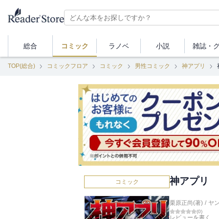
総合
コミック
ラノベ
小説
雑誌・
TOP(総合)
コミックフロア
コミック
男性コミック
神アプリ
神アプリ 
コミック
栗原正尚(著)
/
ヤ
(
0
)
レビューを書く