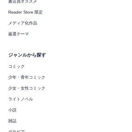
書店員オススメ
Reader Store 限定
メディア化作品
厳選テーマ
ジャンルから探す
コミック
少年・青年コミック
少女・女性コミック
ライトノベル
小説
雑誌
グラビア