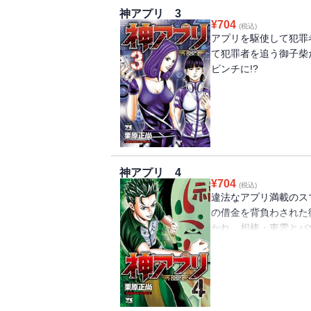
神アプリ 3
¥
704
(税込)
アプリを駆使して犯罪
て犯罪者を追う御子柴
ピンチに!?
神アプリ 4
¥
704
(税込)
違法なアプリ満載のス
の借金を背負わされた
かれ、相棒・東雲とバ
なる。連続暴行犯の福
は緻密な心理戦を制す