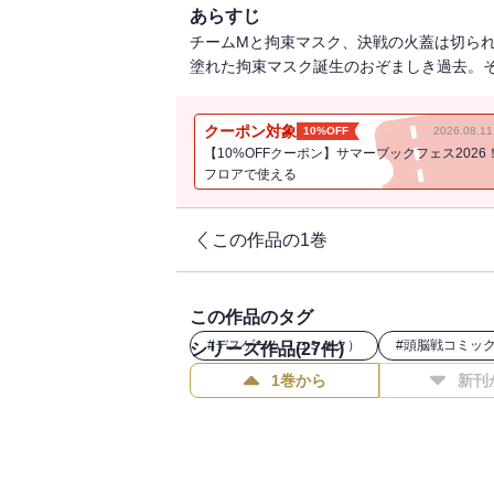
あらすじ
チームMと拘束マスク、決戦の火蓋は切ら
塗れた拘束マスク誕生のおぞましき過去。
クーポン対象
10%OFF
2026.08.
【10%OFFクーポン】サマーブックフェス2026
フロアで使える
この作品の1巻
この作品のタグ
#
デスゲーム（コミック）
#
頭脳戦コミッ
シリーズ作品(
27
件)
1巻から
新刊