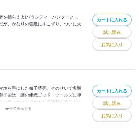
者を捕らえよ!バウンティ・ハンターとし
カートに入れる
だが、かなりの強敵に手こずり、ついに大
試し読み
お気に入り
マホを手にした御子柴亮。そのせいで多額
カートに入れる
御子柴は、謎の組織ゴッド・ツールズに導
ウンティーハンターとして活動することに
試し読み
文字仮面との壮絶な騙し合い!! 御子柴達
全て表示する
ることができるのか…!?
お気に入り