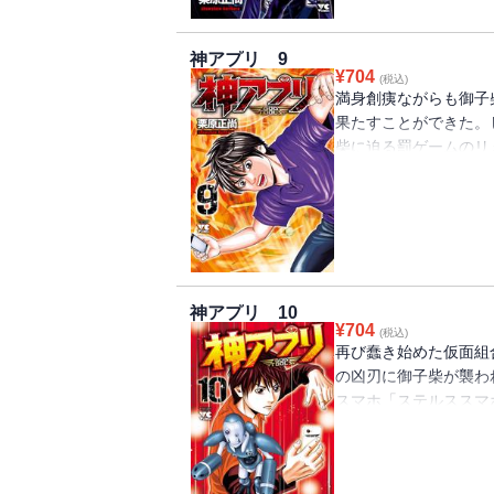
神アプリ 9
¥
704
(税込)
満身創痍ながらも御子
果たすことができた。
柴に迫る罰ゲームのリ
る!! チームMのメ
と、御子柴のすぐ近く
神アプリ 10
¥
704
(税込)
再び蠢き始めた仮面組
の凶刃に御子柴が襲わ
スマホ「ステルススマ
柴は、新アイテム・GT
パーマンに戦いを挑むが