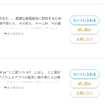
された…。残虐な仮面組合に対抗するため
カートに入れる
御子柴たち。その名も、チームM。その最
ツールズからハンターの遺族に渡される、
試し読み
のだが…!?
全て表示する
お気に入り
vs “くじ泥”バトル!! しかし、くじ泥が
カートに入れる
アイテム＆アプリの猛攻に御子柴たちは窮
…。 知能だけで階級差を覆すことはでき
試し読み
くじの行方は…!?
全て表示する
お気に入り