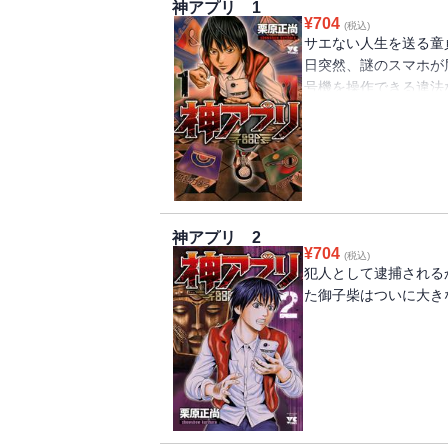
神アプリ 1
¥
704
(税込)
サエない人生を送る童
日突然、謎のスマホが
号機を操作できる違法
なれるスマホを手にし
神アプリ 2
¥
704
(税込)
犯人として逮捕される
た御子柴はついに大き