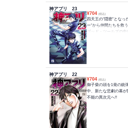
神アプリ 23
¥
704
(税込)
四天王の“隠密”となっ
ー”から仲間たちを救
ゴッド・ツールズの中
うとしていた…!
神アプリ 22
¥
704
(税込)
御子柴の頭を1発の銃
中、新たな悲劇の幕が
不能の異次元へ!!