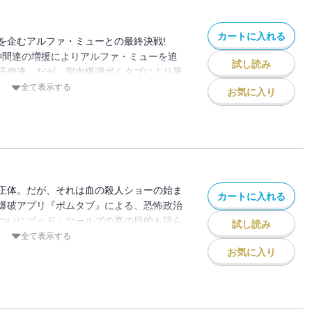
カートに入れる
を企むアルファ・ミューとの最終決戦!
仲間達の増援によりアルファ・ミューを追
試し読み
子柴達。だが、脳内爆弾ボムタブにより死
はそれだけでは終わらず、被害は増してい
全て表示する
お気に入り
男』も動き出し……!? 神の領域にて、勝
、悪か。超近代アプリ・デスゲームここに
正体。だが、それは血の殺人ショーの始ま
カートに入れる
爆破アプリ『ボムタブ』による、恐怖政治
ついにゴッド・ツールズの真の目的も語ら
試し読み
全て表示する
お気に入り