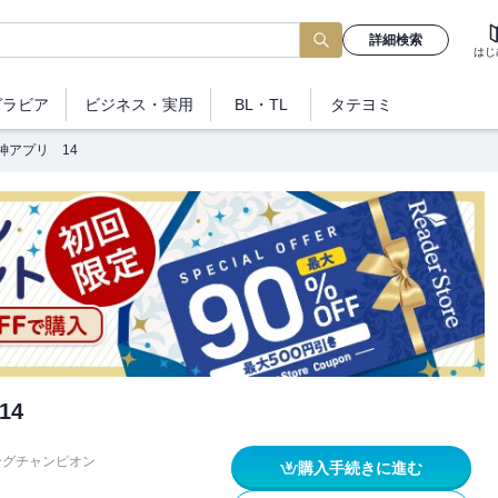
詳細検索
はじ
グラビア
ビジネス
・実用
BL・TL
タテヨミ
神アプリ 14
14
ングチャンピオン
購入手続きに進む