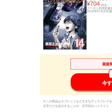
¥
704
(税込)
クーポン利用対象
2016年07月20日
新規
今す
※この商品はタブレットなど大きなディスプレイを
文字だけを拡大することや、文字列のハイライト、