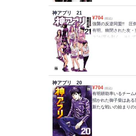
神アプリ 21
¥
704
(税込)
強襲の反逆同盟!! 
有明。幽閉された友・
ス”が牙を剥く。そし
た…。
神アプリ 20
¥
704
(税込)
有明耕助率いるチーム
招かれた御子柴はある
新たな戦いの始まりの