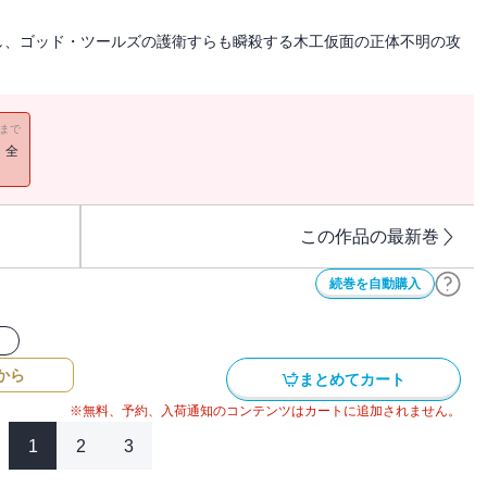
し、ゴッド・ツールズの護衛すらも瞬殺する木工仮面の正体不明の攻
11まで
！全
この作品の最新巻
続巻を自動購入
ク
から
まとめてカート
※無料、予約、入荷通知のコンテンツはカートに追加されません。
1
2
3