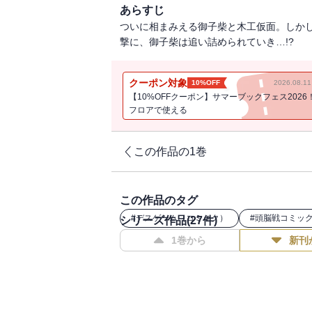
あらすじ
ついに相まみえる御子柴と木工仮面。しか
撃に、御子柴は追い詰められていき…!?
クーポン対象
10%OFF
2026.08.
【10%OFFクーポン】サマーブックフェス2026
フロアで使える
この作品の1巻
この作品のタグ
#
デスゲーム（コミック）
#
頭脳戦コミッ
シリーズ作品(
27
件)
1巻から
新刊