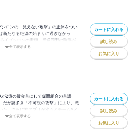
プシロンの「見えない攻撃」の正体をつい
カートに入れる
は新たなる絶望の始まりに過ぎなかっ
れるイプシロンの素顔。反逆同盟の陰謀が
試し読み
全て表示する
お気に入り
Aが2億の賞金首にして仮面組合の首謀
カートに入れる
。だが謎多き「不可視の攻撃」により、戦
いた。さらに神アプリが次々とチームAメ
試し読み
を示し始める……!!
全て表示する
お気に入り