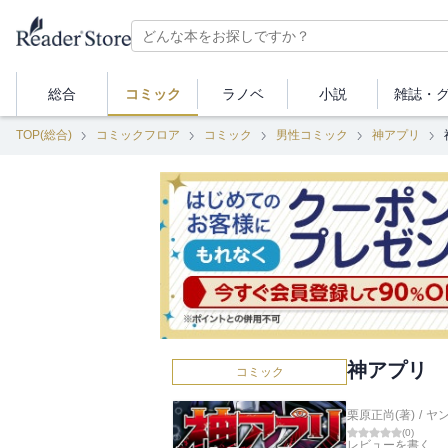
総合
コミック
ラノベ
小説
雑誌・
TOP(総合)
コミックフロア
コミック
男性コミック
神アプリ
神アプリ 
コミック
栗原正尚(著)
/
ヤ
(
0
)
レビューを書く