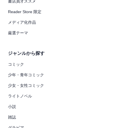
書店員オススメ
Reader Store 限定
メディア化作品
厳選テーマ
ジャンルから探す
コミック
少年・青年コミック
少女・女性コミック
ライトノベル
小説
雑誌
グラビア