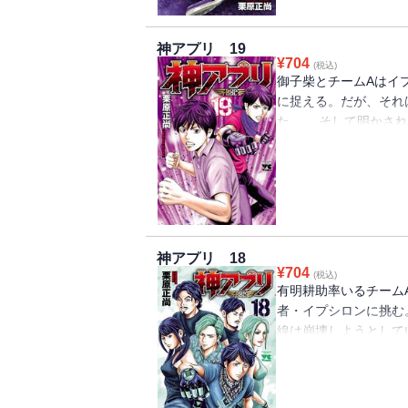
神アプリ 19
¥
704
(税込)
御子柴とチームAはイ
に捉える。だが、それ
た…。 そして明かさ
動きだす……。
神アプリ 18
¥
704
(税込)
有明耕助率いるチーム
者・イプシロンに挑む
線は崩壊しようとして
ンバーの「死亡フラグ」