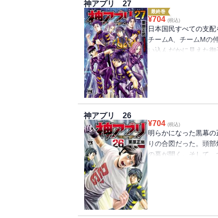
神アプリ 27
最終巻
¥
704
(税込)
日本国民すべての支配
チームA、チームMの
い込んだかに見えた御
者が……。さらに恐怖
く……。そして『あの
利をつかむのは正義か
完結!
神アプリ 26
¥
704
(税込)
明らかになった黒幕の
りの合図だった。頭部
の幕が開く。そして、
れ…?