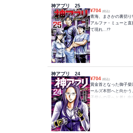
神アプリ 25
¥
704
(税込)
青海、まさかの裏切り
アルファ・ミューと直
て現れ…!?
神アプリ 24
¥
704
(税込)
賞金首となった御子柴
ールズ本部へと向かう
子柴らの元へと差し向
「伝説のハンター」美
するが…!?