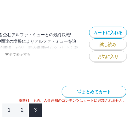
カートに入れる
を企むアルファ・ミューとの最終決戦!
仲間達の増援によりアルファ・ミューを追
試し読み
子柴達。だが、脳内爆弾ボムタブにより死
はそれだけでは終わらず、被害は増してい
全て表示する
お気に入り
男』も動き出し……!? 神の領域にて、勝
、悪か。超近代アプリ・デスゲームここに
まとめてカート
※無料、予約、入荷通知のコンテンツはカートに追加されません。
1
2
3