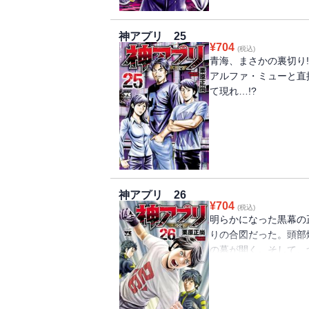
神アプリ 25
¥
704
(税込)
青海、まさかの裏切り
アルファ・ミューと直
て現れ…!?
神アプリ 26
¥
704
(税込)
明らかになった黒幕の
りの合図だった。頭部
の幕が開く。そして、
れ…?