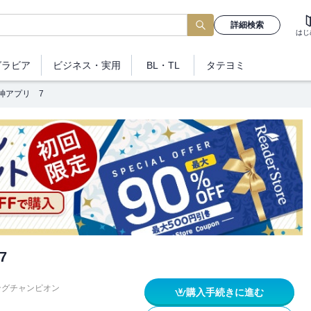
詳細検索
はじ
グラビア
ビジネス
・実用
BL・TL
タテヨミ
神アプリ 7
7
ングチャンピオン
購入手続きに進む