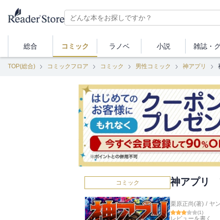
総合
コミック
ラノベ
小説
雑誌・
TOP(総合)
コミックフロア
コミック
男性コミック
神アプリ
神アプリ 
コミック
栗原正尚(著)
/
ヤ
(
1
)
レビューを書く