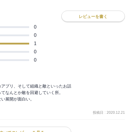
レビューを書く
0
0
1
0
0
アプリ、そして組織と敵といったお話

てなんとか敵を回避していく所。

い展開が面白い。

投稿日
:
2020.12.21