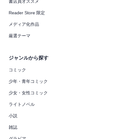
書店員オススメ
Reader Store 限定
メディア化作品
厳選テーマ
ジャンルから探す
コミック
少年・青年コミック
少女・女性コミック
ライトノベル
小説
雑誌
グラビア