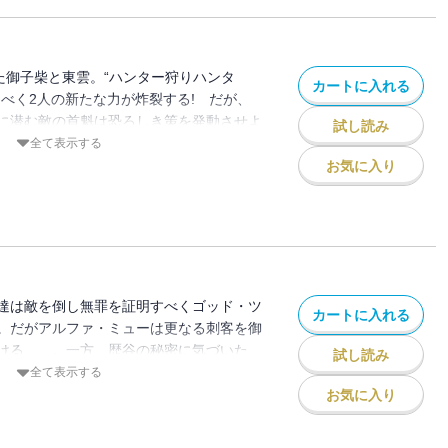
た御子柴と東雲。“ハンター狩りハンタ
カートに入れる
うべく2人の新たな力が炸裂する! だが、
に潜む敵の首魁は恐ろしき策を発動させよ
試し読み
全て表示する
お気に入り
達は敵を倒し無罪を証明すべくゴッド・ツ
カートに入れる
。だがアルファ・ミューは更なる刺客を御
ける……。一方、歴谷の秘密に気づいた
試し読み
杉はゴッド・ツールズ内で単身戦闘を開始
全て表示する
お気に入り