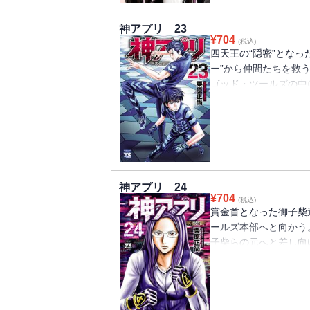
神アプリ 23
¥
704
(税込)
四天王の“隠密”となっ
ー”から仲間たちを救
ゴッド・ツールズの中
うとしていた…!
神アプリ 24
¥
704
(税込)
賞金首となった御子柴
ールズ本部へと向かう
子柴らの元へと差し向
「伝説のハンター」美
するが…!?