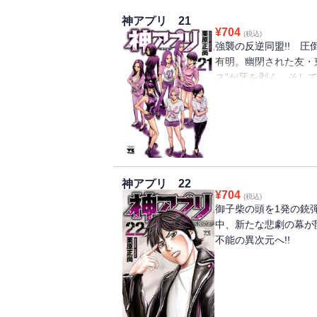
神アプリ 21
¥
704
(税込)
強襲の反逆同盟!! 
有明。幽閉された友・
ス”が牙を剥く。そし
た…。
神アプリ 22
¥
704
(税込)
御子柴の頭を1発の銃
中、新たな悲劇の幕が
不能の異次元へ!!