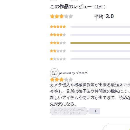
この作品のレビュー
（
1
件）
3.0
平均
powered by ブクログ
カメラ侵入や機械操作等が出来る最強スマホ
今巻も、見所は御子柴や仲間達の機転によっ
新しいアイテムや使い方が出てきて、読めな
先が気になる。
ブクログレビューは
0
いいねできません