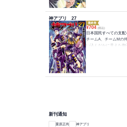
神アプリ 27
最終巻
¥
704
(税込)
日本国民すべての支配
チームA、チームMの
い込んだかに見えた御
者が……。さらに恐怖
く……。そして『あの
利をつかむのは正義か
完結!
新刊通知
栗原正尚
神アプリ