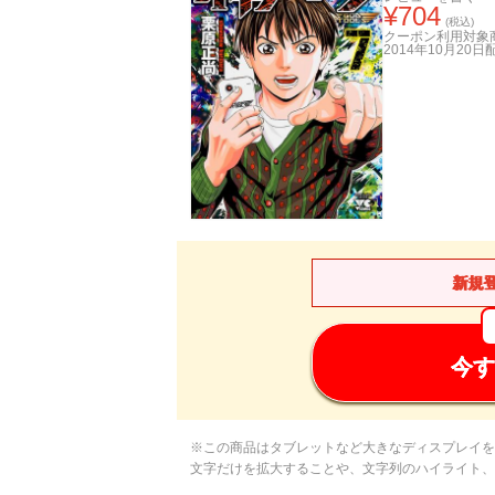
¥
704
(税込)
クーポン利用対象
2014年10月20日
新規
今す
※この商品はタブレットなど大きなディスプレイを
文字だけを拡大することや、文字列のハイライト、