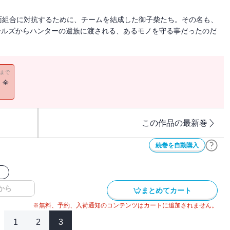
面組合に対抗するために、チームを結成した御子柴たち。その名も、
ールズからハンターの遺族に渡される、あるモノを守る事だったのだ
11まで
！全
この作品の最新巻
続巻を自動購入
ク
から
まとめてカート
※無料、予約、入荷通知のコンテンツはカートに追加されません。
1
2
3