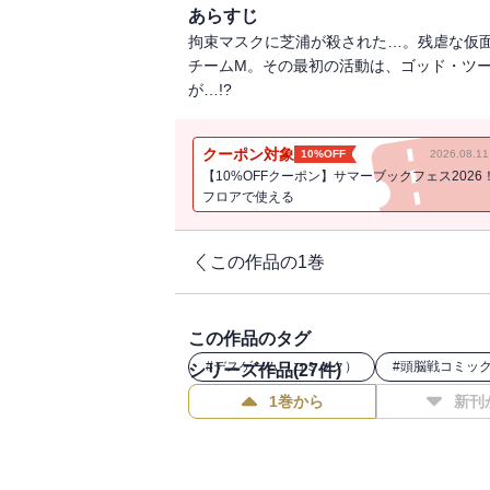
あらすじ
拘束マスクに芝浦が殺された…。残虐な仮
チームM。その最初の活動は、ゴッド・ツ
が…!?
クーポン対象
10%OFF
2026.08.
【10%OFFクーポン】サマーブックフェス2026
フロアで使える
この作品の1巻
この作品のタグ
#
デスゲーム（コミック）
#
頭脳戦コミッ
シリーズ作品(
27
件)
1巻から
新刊