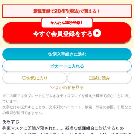
204
新規登録で
円(税込)で買える！
かんたん30秒登録！
今すぐ会員登録をする
購入手続きに進む
カートに入れる
お気に入り
試し読み
ほかの巻を見る
※この商品はタブレットなど大きなディスプレイを備えた機器で読むことに適し
ています。
文字だけを拡大することや、文字列のハイライト、検索、辞書の参照、引用など
の機能が使用できません。
あらすじ
拘束マスクに芝浦が殺された…。残虐な仮面組合に対抗するため