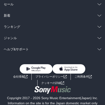
総合
コミック
セール
ラノベ
小説
総合
コミック
新着
雑誌・グラビア
ビジネス・実用
ラノベ
小説
総合
コミック
ランキング
BL・TL
雑誌・グラビア
ビジネス・実用
ラノベ
小説
総合
コミック
ジャンル
BL・TL
雑誌・グラビア
ビジネス・実用
ラノベ
小説
コミック
男性コミック
ヘルプ&サポート
BL・TL
雑誌・グラビア
ビジネス・実用
女性コミック
コミック誌
初めての方へ
ヘルプ
BL・TL
ライトノベル
男子向けラノベ
よくあるご質問
お問い合わせ
会社情報
プライバシーポリシー
ご利用条件
女子向けラノベ
小説
利用規約
クッキーの詳細
国内小説
海外小説
Copyright 2017 - 2026 Sony Music Entertainment(Japan) Inc.
ミステリー
SF
Information on the site is for the Japan domestic market only