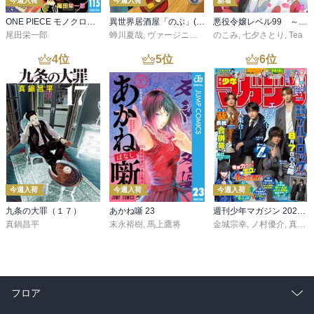
今週入荷
今週入荷
新着
ONE PIECE モノクロ版 115
異世界居酒屋「のぶ」(22)
悪役令嬢レベル99 ～私は裏ボスですが魔王ではありません～ その６
尾田栄一郎
蝉川夏哉
,
ヴァージニア二等兵
のこみ
,
転
,
七夕さとり
,
Tea
4
位
5
位
6
位
今週入荷
今週入荷
今週入荷
九条の大罪（１７）
あかね噺 23
週刊少年マガジン 2026年36・37号[2026年8月5日発売]
真鍋昌平
末永裕樹
,
馬上鷹将
金城宗幸
,
ノ村優介
,
真島ヒロ
フロア