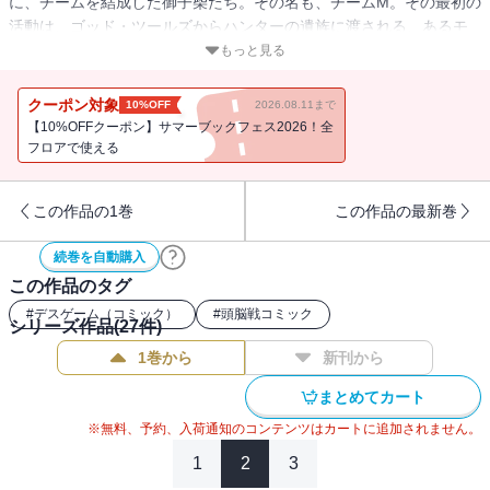
に、チームを結成した御子柴たち。その名も、チームM。その最初の
活動は、ゴッド・ツールズからハンターの遺族に渡される、あるモ
ノを守る事だったのだが…!?
もっと見る
クーポン対象
10%OFF
2026.08.11まで
【10%OFFクーポン】サマーブックフェス2026！全
フロアで使える
この作品の1巻
この作品の最新巻
続巻を自動購入
この作品のタグ
#
デスゲーム（コミック）
#
頭脳戦コミック
シリーズ作品(
27
件)
1巻から
新刊から
まとめてカート
※無料、予約、入荷通知のコンテンツはカートに追加されません。
1
2
3