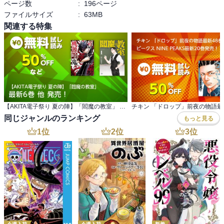
ページ数
:
196ページ
ファイルサイズ
:
63MB
関連する特集
【AKITA電子祭り 夏の陣】「閻魔の教室」 最新6巻 他 発売！
同じジャンルのランキング
もっと見る
1
位
2
位
3
位