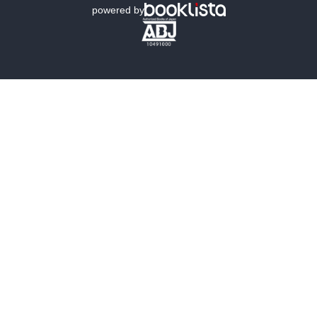
powered by
歴史・時代小説
文学
雑誌
グラビア写真集
ボーイズラブ
ティーンズラブ
人文・思想・歴史
社会・政治・法律
ビジネス・経済
サイエンス・テクノロジー
コンピュータ・情報
くらし・家庭
料理・酒
ファッション・美容・ダイエット
ホビー&カルチャー
スポーツ・アウトドア
地図・ガイド
エンターテイメント