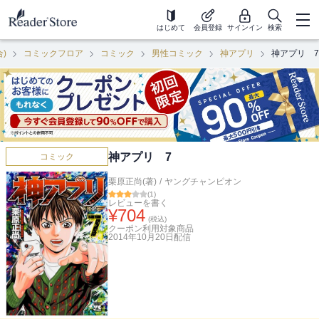
はじめて
会員登録
サインイン
検索
合)
コミックフロア
コミック
男性コミック
神アプリ
神アプリ 7
神アプリ 7
コミック
栗原正尚(著)
/
ヤングチャンピオン
(
1
)
レビューを書く
¥
704
(税込)
クーポン利用対象商品
2014年10月20日
配信