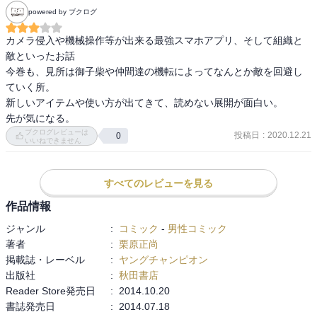
powered by ブクログ
カメラ侵入や機械操作等が出来る最強スマホアプリ、そして組織と
敵といったお話

今巻も、見所は御子柴や仲間達の機転によってなんとか敵を回避し
ていく所。

新しいアイテムや使い方が出てきて、読めない展開が面白い。

先が気になる。
ブクログレビューは
投稿日
:
2020.12.21
0
いいねできません
すべてのレビューを見る
作品情報
ジャンル
:
コミック
-
男性コミック
著者
:
栗原正尚
掲載誌・レーベル
:
ヤングチャンピオン
出版社
:
秋田書店
Reader Store発売日
:
2014.10.20
書誌発売日
:
2014.07.18