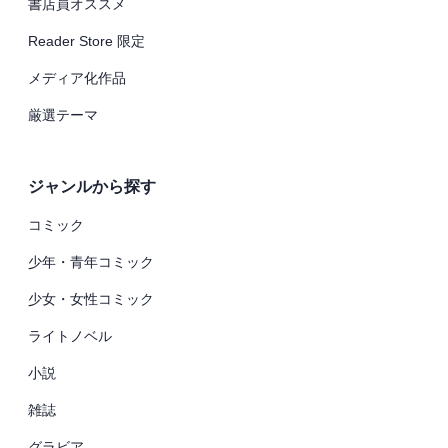
書店員オススメ
Reader Store 限定
メディア化作品
厳選テーマ
ジャンルから探す
コミック
少年・青年コミック
少女・女性コミック
ライトノベル
小説
雑誌
グラビア