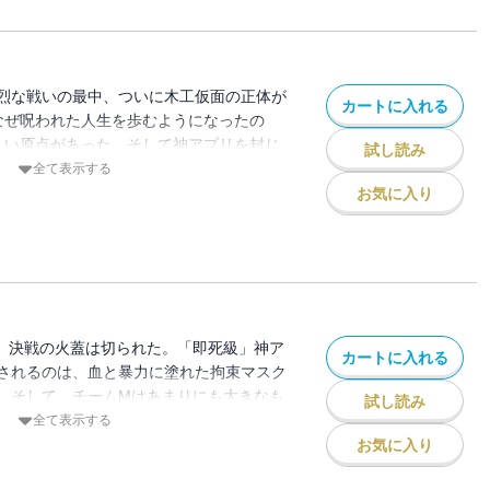
烈な戦いの最中、ついに木工仮面の正体が
カートに入れる
はなぜ呪われた人生を歩むようになったの
しい原点があった。そして神アプリを封じ
試し読み
方法で反撃に出るのだが…!?
全て表示する
お気に入り
、決戦の火蓋は切られた。「即死級」神ア
カートに入れる
されるのは、血と暴力に塗れた拘束マスク
。そして、チームMはあまりにも大きなも
試し読み
…。
全て表示する
お気に入り