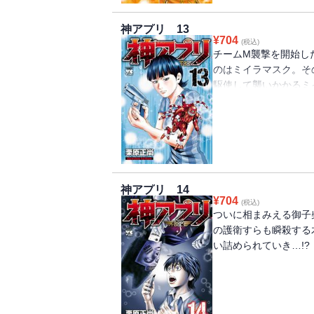
神アプリ 13
¥
704
(税込)
チームM襲撃を開始し
のはミイラマスク。そ
駆使して襲いかかるミ
は…!?
神アプリ 14
¥
704
(税込)
ついに相まみえる御子
の護衛すらも瞬殺する
い詰められていき…!?