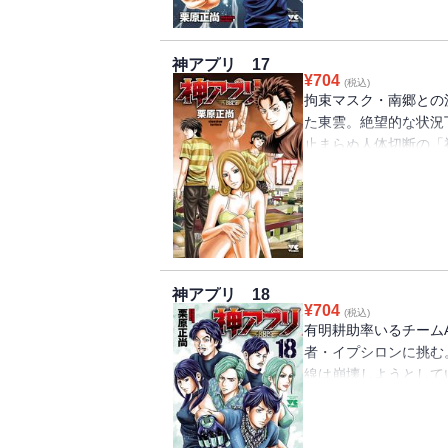
神アプリ 17
¥
704
(税込)
拘束マスク・南郷との
た東雲。絶望的な状況
止まらぬ人体切断の「
受ける運命は……!?
神アプリ 18
¥
704
(税込)
有明耕助率いるチーム
者・イプシロンに挑む
線は崩壊しようとして
ンバーの「死亡フラグ」