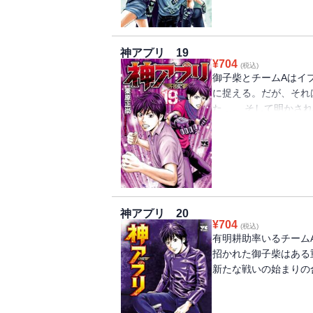
神アプリ 19
¥
704
(税込)
御子柴とチームAはイ
に捉える。だが、それ
た…。 そして明かさ
動きだす……。
神アプリ 20
¥
704
(税込)
有明耕助率いるチーム
招かれた御子柴はある
新たな戦いの始まりの