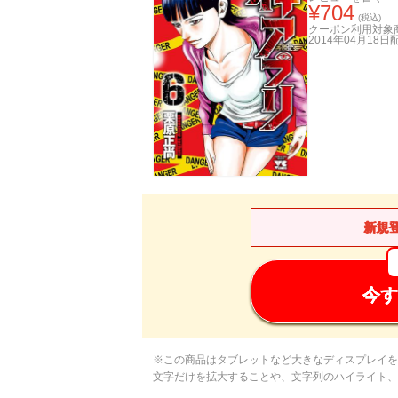
¥
704
(税込)
クーポン利用対象
2014年04月18日
新規
今す
※この商品はタブレットなど大きなディスプレイを
文字だけを拡大することや、文字列のハイライト、