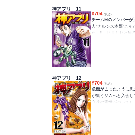
神アプリ 11
¥
704
(税込)
チームMのメンバーが
人“ナルシス本郷”こ
た…!! じりじりと
巻上!?
神アプリ 12
¥
704
(税込)
危機が去ったように思
が集うジムへと入会し
立花の素性がバレてし
組合の毒牙が襲いかかる