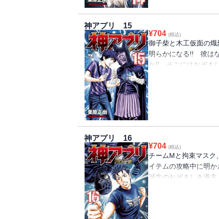
神アプリ 15
¥
704
(税込)
御子柴と木工仮面の熾
明らかになる!! 彼
か? そこにはおぞま
られた御子柴は意外な
神アプリ 16
¥
704
(税込)
チームMと拘束マスク
イテムの攻略中に明か
誕生のおぞましき過去
のを失うことになる…