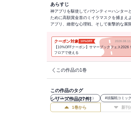
あらすじ
神アプリを駆使してバウンティーハンター
ために高額賞金首のミイラマスクを捕まえよ
アプリ、緻密な心理戦、そして衝撃的な展開
クーポン対象
10%OFF
2026.08.
【10%OFFクーポン】サマーブックフェス2026
フロアで使える
この作品の1巻
この作品のタグ
#
デスゲーム（コミック）
#
頭脳戦コミッ
シリーズ作品(
27
件)
1巻から
新刊