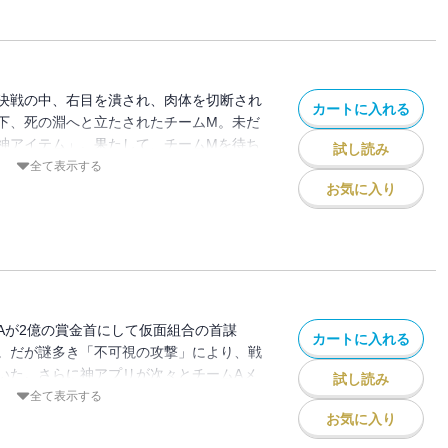
決戦の中、右目を潰され、肉体を切断され
カートに入れる
下、死の淵へと立たされたチームM。未だ
神アイテム」。果たして、チームMを待ち
試し読み
全て表示する
お気に入り
Aが2億の賞金首にして仮面組合の首謀
カートに入れる
。だが謎多き「不可視の攻撃」により、戦
いた。さらに神アプリが次々とチームAメ
試し読み
を示し始める……!!
全て表示する
お気に入り