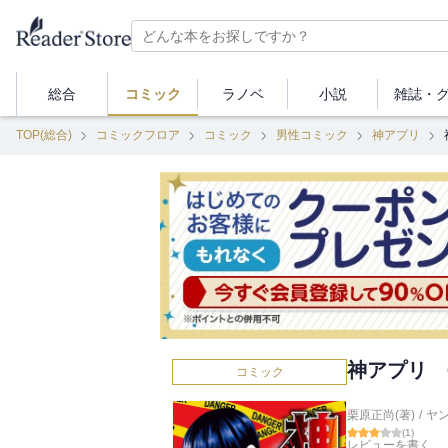
総合
コミック
ラノベ
小説
雑誌・
TOP(総合)
コミックフロア
コミック
男性コミック
神アプリ
神アプリ 
コミック
栗原正尚(著)
/
ヤ
(
1
)
レビューを書く