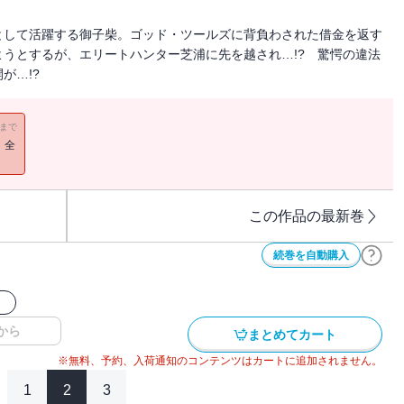
として活躍する御子柴。ゴッド・ツールズに背負わされた借金を返す
うとするが、エリートハンター芝浦に先を越され…!? 驚愕の違法
が…!?
11まで
！全
この作品の最新巻
続巻を自動購入
ク
から
まとめてカート
※無料、予約、入荷通知のコンテンツはカートに追加されません。
1
2
3