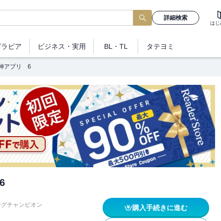
詳細検索
はじ
グラビア
ビジネス
・実用
BL・TL
タテヨミ
神アプリ 6
6
ングチャンピオン
購入手続きに進む