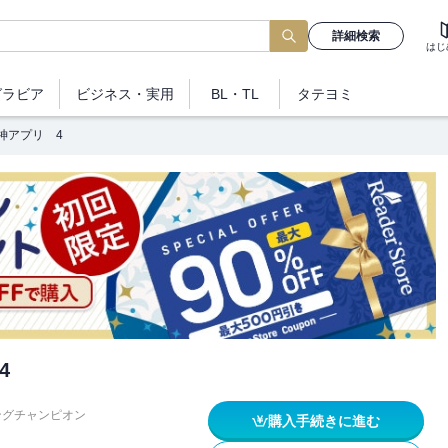
詳細検索
はじ
グラビア
ビジネス
・実用
BL・TL
タテヨミ
神アプリ 4
4
ングチャンピオン
購入手続きに進む