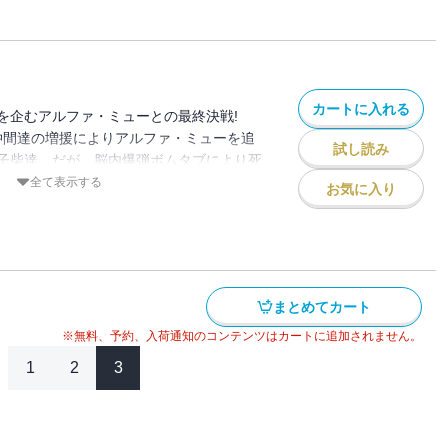
カートに入れる
を企むアルファ・ミューとの最終決戦!
仲間達の増援によりアルファ・ミューを追
試し読み
子柴達。だが、脳内爆弾ボムタブにより死
はそれだけでは終わらず、被害は増してい
全て表示する
お気に入り
男』も動き出し……!? 神の領域にて、勝
、悪か。超近代アプリ・デスゲームここに
まとめてカート
※無料、予約、入荷通知のコンテンツはカートに追加されません。
1
2
3