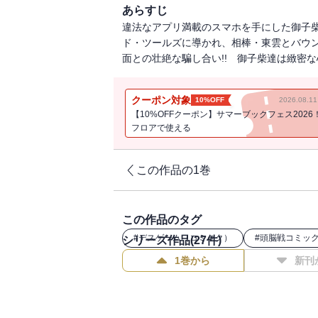
あらすじ
違法なアプリ満載のスマホを手にした御子
ド・ツールズに導かれ、相棒・東雲とバウ
面との壮絶な騙し合い!! 御子柴達は緻密な
クーポン対象
10%OFF
2026.08.
【10%OFFクーポン】サマーブックフェス2026
フロアで使える
この作品の1巻
この作品のタグ
#
デスゲーム（コミック）
#
頭脳戦コミッ
シリーズ作品(
27
件)
1巻から
新刊