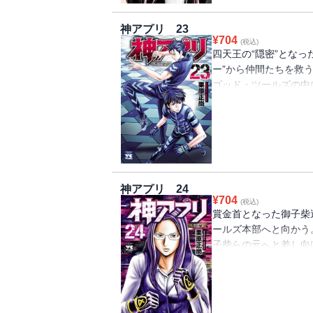
神アプリ 23
¥
704
(税込)
四天王の“隠密”となっ
ー”から仲間たちを救
ゴッド・ツールズの中
うとしていた…!
神アプリ 24
¥
704
(税込)
賞金首となった御子柴
ールズ本部へと向かう
子柴らの元へと差し向
「伝説のハンター」美
するが…!?