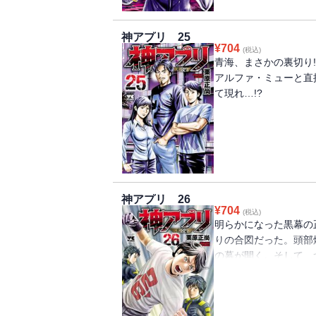
神アプリ 25
¥
704
(税込)
青海、まさかの裏切り
アルファ・ミューと直
て現れ…!?
神アプリ 26
¥
704
(税込)
明らかになった黒幕の
りの合図だった。頭部
の幕が開く。そして、
れ…?