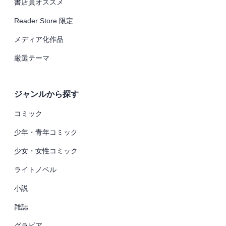
書店員オススメ
Reader Store 限定
メディア化作品
厳選テーマ
ジャンルから探す
コミック
少年・青年コミック
少女・女性コミック
ライトノベル
小説
雑誌
グラビア