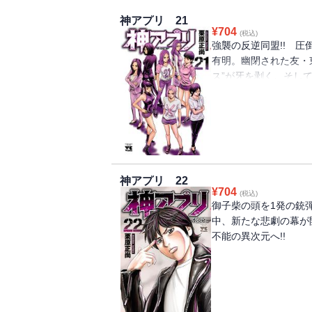
神アプリ 21
¥
704
(税込)
強襲の反逆同盟!! 
有明。幽閉された友・
ス”が牙を剥く。そし
た…。
神アプリ 22
¥
704
(税込)
御子柴の頭を1発の銃
中、新たな悲劇の幕が
不能の異次元へ!!