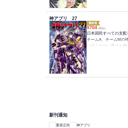
神アプリ 27
最終巻
¥
704
(税込)
日本国民すべての支配
チームA、チームMの
い込んだかに見えた御
者が……。さらに恐怖
く……。そして『あの
利をつかむのは正義か
完結!
新刊通知
栗原正尚
神アプリ