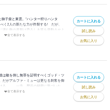
た御子柴と東雲。“ハンター狩りハンタ
カートに入れる
うべく2人の新たな力が炸裂する! だが、
に潜む敵の首魁は恐ろしき策を発動させよ
試し読み
全て表示する
お気に入り
達は敵を倒し無罪を証明すべくゴッド・ツ
カートに入れる
。だがアルファ・ミューは更なる刺客を御
ける……。一方、歴谷の秘密に気づいた
試し読み
杉はゴッド・ツールズ内で単身戦闘を開始
全て表示する
お気に入り