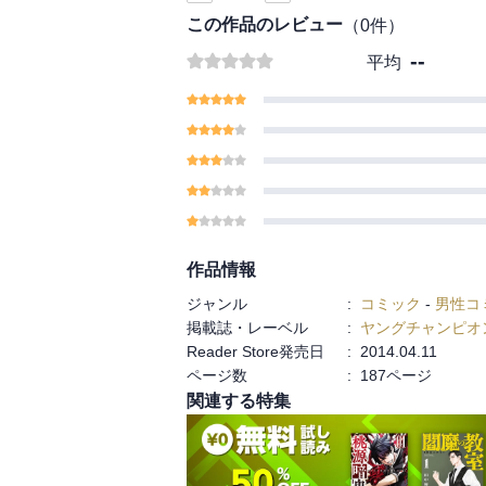
この作品のレビュー
（
0
件）
--
平均
作品情報
ジャンル
:
コミック
-
男性コ
掲載誌・レーベル
:
ヤングチャンピオ
Reader Store発売日
:
2014.04.11
ページ数
:
187ページ
関連する特集