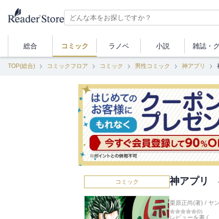
総合
コミック
ラノベ
小説
雑誌・
TOP(総合)
コミックフロア
コミック
男性コミック
神アプリ
神アプリ 
コミック
栗原正尚(著)
/
ヤ
(
0
)
レビューを書く