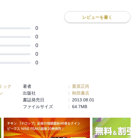
レビューを書く
0
0
0
0
0
ミック
著者
:
栗原正尚
ン
出版社
:
秋田書店
書誌発売日
:
2013.08.01
ファイルサイズ
:
64.7MB