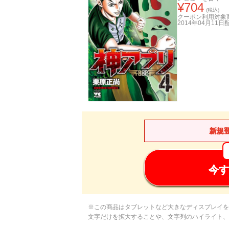
¥
704
(税込)
クーポン利用対象
2014年04月11日
新規
今す
※この商品はタブレットなど大きなディスプレイを
文字だけを拡大することや、文字列のハイライト、