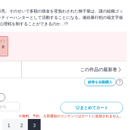
柴亮。そのせいで多額の借金を背負わされた御子柴は、謎の組織ゴッ
ンティーハンターとして活動することになる。連続暴行犯の福文字仮
心理戦を制することができるのか…!?
11まで
！全
この作品の最新巻
続巻を自動購入
ク
から
まとめてカート
※無料、予約、入荷通知のコンテンツはカートに追加されません。
1
2
3