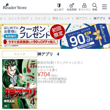
はじめて
会員登録
サインイン
検索
合)
コミックフロア
コミック
男性コミック
神アプリ
神アプリ 4
神アプリ 4
コミック
栗原正尚(著)
/
ヤングチャンピオン
(
0
)
レビューを書く
¥
704
(税込)
クーポン利用対象商品
2014年04月11日
配信