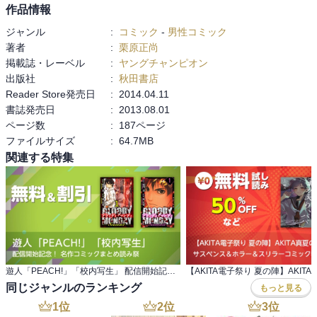
作品情報
ジャンル
:
コミック
-
男性コミック
著者
:
栗原正尚
掲載誌・レーベル
:
ヤングチャンピオン
出版社
:
秋田書店
Reader Store発売日
:
2014.04.11
書誌発売日
:
2013.08.01
ページ数
:
187ページ
ファイルサイズ
:
64.7MB
関連する特集
遊人「PEACH!」「校内写生」 配信開始記念！ 名作コミックまとめ読み祭
同じジャンルのランキング
もっと見る
1
位
2
位
3
位