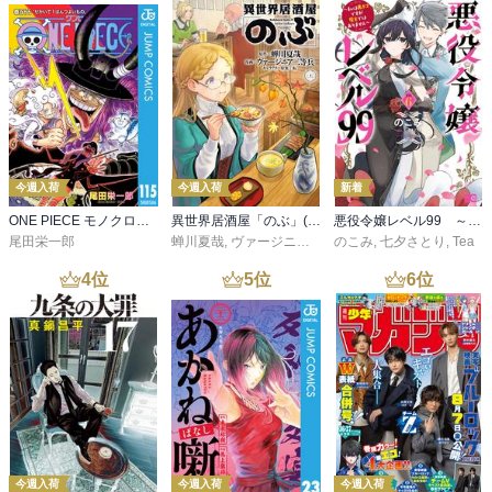
今週入荷
今週入荷
新着
ONE PIECE モノクロ版 115
異世界居酒屋「のぶ」(22)
悪役令嬢レベル99 ～私は裏ボスですが魔王ではありません～ その６
尾田栄一郎
蝉川夏哉
,
ヴァージニア二等兵
のこみ
,
転
,
七夕さとり
,
Tea
4
位
5
位
6
位
今週入荷
今週入荷
今週入荷