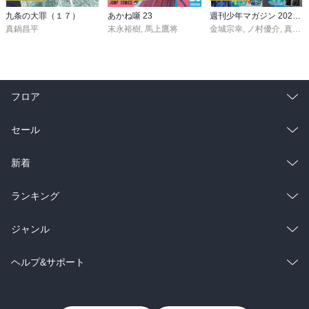
九条の大罪（１７）
あかね噺 23
週刊少年マガジン 2026年36・37号[2026年8月5日発売]
真鍋昌平
末永裕樹
,
馬上鷹将
金城宗幸
,
ノ村優介
,
真島ヒロ
フロア
総合
コミック
セール
ラノベ
小説
総合
コミック
新着
雑誌・グラビア
ビジネス・実用
ラノベ
小説
総合
コミック
ランキング
BL・TL
雑誌・グラビア
ビジネス・実用
ラノベ
小説
総合
コミック
ジャンル
BL・TL
雑誌・グラビア
ビジネス・実用
ラノベ
小説
コミック
男性コミック
ヘルプ&サポート
BL・TL
雑誌・グラビア
ビジネス・実用
女性コミック
コミック誌
初めての方へ
ヘルプ