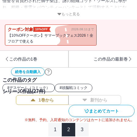
借金を背負わされた御子柴は、謎の組織ゴッド・ツールズに導か
れ、相棒・東雲とバウンティーハンターとして活動することにな
る。連続暴行犯の福文字仮面との壮絶な騙し合い!! 御子柴達は緻密
もっと見る
な心理戦を制することができるのか…!?
クーポン対象
10%OFF
2026.08.11まで
【10%OFFクーポン】サマーブックフェス2026！全
フロアで使える
この作品の1巻
この作品の最新巻
続巻を自動購入
この作品のタグ
#
デスゲーム（コミック）
#
頭脳戦コミック
シリーズ作品(
27
件)
1巻から
新刊から
まとめてカート
※無料、予約、入荷通知のコンテンツはカートに追加されません。
1
2
3