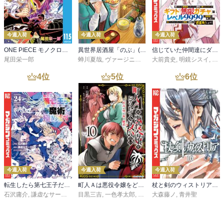
今週入荷
今週入荷
今週入荷
ONE PIECE モノクロ版 115
異世界居酒屋「のぶ」(22)
信じていた仲間達にダンジョン奥地で殺されかけたがギフト『無限ガチャ』でレベル９９９９の仲間達を手に入れて元パーティーメンバーと世界に復讐＆『ざまぁ！』します！（２３）
尾田栄一郎
蝉川夏哉
,
ヴァージニア二等兵
大前貴史
,
転
,
明鏡シスイ
,
ｔｅ
4
位
5
位
6
位
今週入荷
今週入荷
今週入荷
転生したら第七王子だったので、気ままに魔術を極めます（２４）
町人Ａは悪役令嬢をどうしても救いたい ～どぶと空と氷の姫君～１０【電子書店共通特典イラスト付】
杖と剣のウィストリア（１６）
石沢庸介
,
謙虚なサークル
,
メル。
目黒三吉
,
一色孝太郎
,
Parum
大森藤ノ
,
青井聖