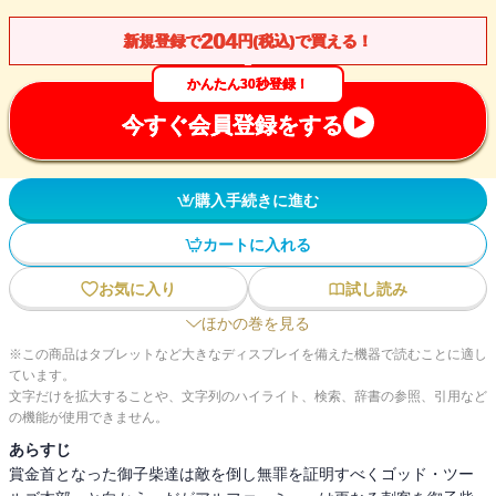
204
新規登録で
円(税込)で買える！
かんたん30秒登録！
今すぐ会員登録をする
購入手続きに進む
カートに入れる
お気に入り
試し読み
ほかの巻を見る
※この商品はタブレットなど大きなディスプレイを備えた機器で読むことに適し
ています。
文字だけを拡大することや、文字列のハイライト、検索、辞書の参照、引用など
の機能が使用できません。
あらすじ
賞金首となった御子柴達は敵を倒し無罪を証明すべくゴッド・ツー