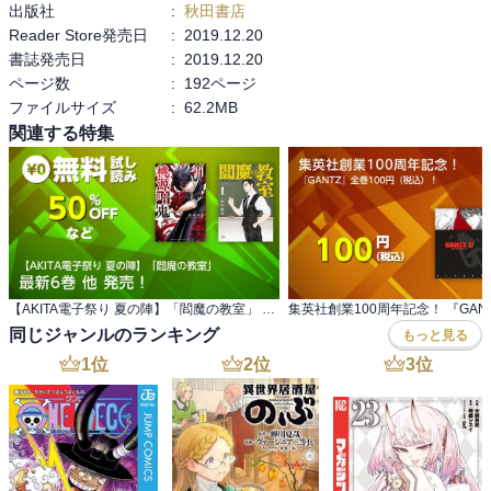
出版社
:
秋田書店
Reader Store発売日
:
2019.12.20
書誌発売日
:
2019.12.20
ページ数
:
192ページ
ファイルサイズ
:
62.2MB
関連する特集
【AKITA電子祭り 夏の陣】「閻魔の教室」 最新6巻 他 発売！
同じジャンルのランキング
もっと見る
1
位
2
位
3
位