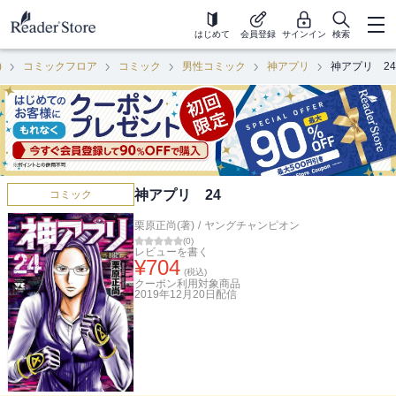
はじめて
会員登録
サインイン
検索
)
コミックフロア
コミック
男性コミック
神アプリ
神アプリ 24
神アプリ 24
コミック
栗原正尚(著)
/
ヤングチャンピオン
(
0
)
レビューを書く
¥
704
(税込)
クーポン利用対象商品
2019年12月20日
配信