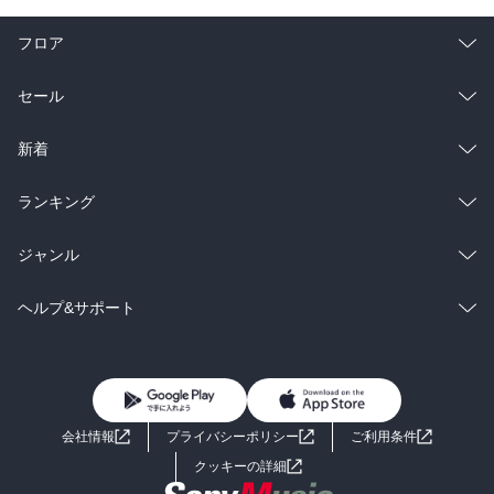
フロア
総合
コミック
セール
ラノベ
小説
総合
コミック
新着
雑誌・グラビア
ビジネス・実用
ラノベ
小説
総合
コミック
ランキング
BL・TL
雑誌・グラビア
ビジネス・実用
ラノベ
小説
総合
コミック
ジャンル
BL・TL
雑誌・グラビア
ビジネス・実用
ラノベ
小説
コミック
男性コミック
ヘルプ&サポート
BL・TL
雑誌・グラビア
ビジネス・実用
女性コミック
コミック誌
初めての方へ
ヘルプ
BL・TL
ライトノベル
男子向けラノベ
よくあるご質問
お問い合わせ
会社情報
プライバシーポリシー
ご利用条件
女子向けラノベ
小説
利用規約
クッキーの詳細