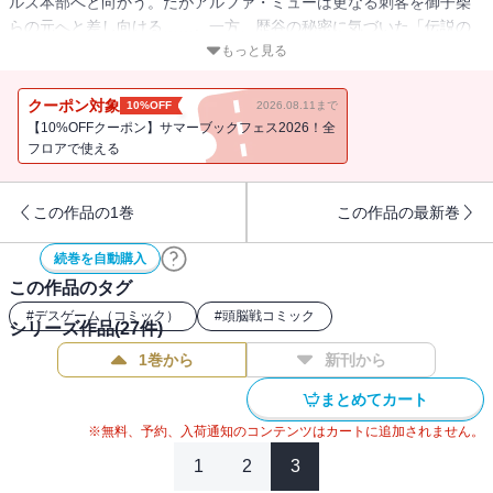
ルズ本部へと向かう。だがアルファ・ミューは更なる刺客を御子柴
らの元へと差し向ける……。一方、歴谷の秘密に気づいた「伝説の
ハンター」美杉はゴッド・ツールズ内で単身戦闘を開始するが…!?
もっと見る
クーポン対象
10%OFF
2026.08.11まで
【10%OFFクーポン】サマーブックフェス2026！全
フロアで使える
この作品の1巻
この作品の最新巻
続巻を自動購入
この作品のタグ
#
デスゲーム（コミック）
#
頭脳戦コミック
シリーズ作品(
27
件)
1巻から
新刊から
まとめてカート
※無料、予約、入荷通知のコンテンツはカートに追加されません。
1
2
3