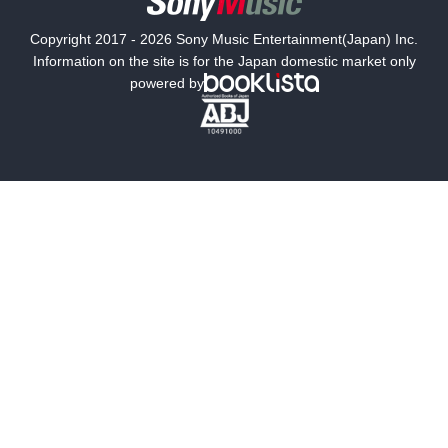
国内小説
海外小説
Copyright 2017 - 2026 Sony Music Entertainment(Japan) Inc.
ミステリー
SF
Information on the site is for the Japan domestic market only
powered by
歴史・時代小説
文学
雑誌
グラビア写真集
ボーイズラブ
ティーンズラブ
人文・思想・歴史
社会・政治・法律
ビジネス・経済
サイエンス・テクノロジー
コンピュータ・情報
くらし・家庭
料理・酒
ファッション・美容・ダイエット
ホビー&カルチャー
スポーツ・アウトドア