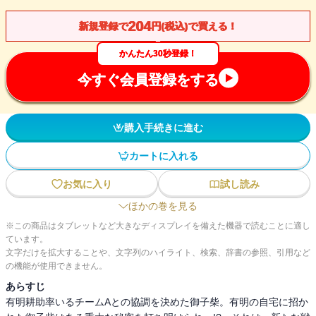
204
新規登録で
円(税込)で買える！
かんたん30秒登録！
今すぐ会員登録をする
購入手続きに進む
カートに入れる
お気に入り
試し読み
ほかの巻を見る
※この商品はタブレットなど大きなディスプレイを備えた機器で読むことに適し
ています。
文字だけを拡大することや、文字列のハイライト、検索、辞書の参照、引用など
の機能が使用できません。
あらすじ
有明耕助率いるチームAとの協調を決めた御子柴。有明の自宅に招か