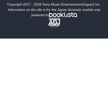
Copyright 2017 - 2026 Sony Music Entertainment(Japan) Inc.
ミステリー
SF
Information on the site is for the Japan domestic market only
powered by
歴史・時代小説
文学
雑誌
グラビア写真集
ボーイズラブ
ティーンズラブ
人文・思想・歴史
社会・政治・法律
ビジネス・経済
サイエンス・テクノロジー
コンピュータ・情報
くらし・家庭
料理・酒
ファッション・美容・ダイエット
ホビー&カルチャー
スポーツ・アウトドア