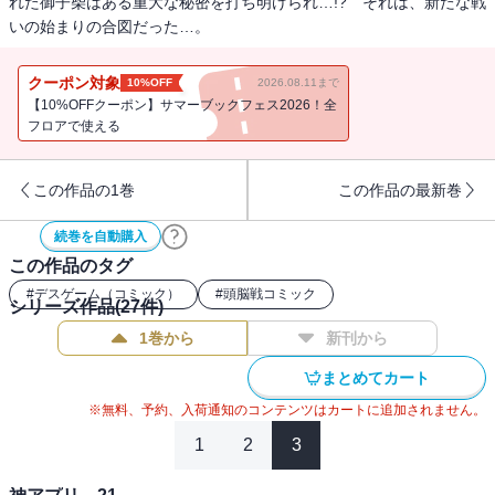
れた御子柴はある重大な秘密を打ち明けられ…!? それは、新たな戦
いの始まりの合図だった…。
クーポン対象
10%OFF
2026.08.11まで
【10%OFFクーポン】サマーブックフェス2026！全
フロアで使える
この作品の1巻
この作品の最新巻
続巻を自動購入
この作品のタグ
#
デスゲーム（コミック）
#
頭脳戦コミック
シリーズ作品(
27
件)
1巻から
新刊から
まとめてカート
※無料、予約、入荷通知のコンテンツはカートに追加されません。
1
2
3