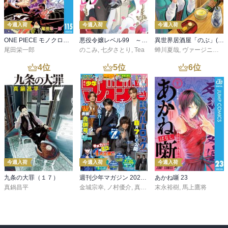
今週入荷
今週入荷
今週入荷
ONE PIECE モノクロ版 115
悪役令嬢レベル99 ～私は裏ボスですが魔王ではありません～ その６
異世界居酒屋「のぶ」(22)
尾田栄一郎
のこみ
,
七夕さとり
,
Tea
蝉川夏哉
,
ヴァージニア二等兵
4
位
5
位
6
位
今週入荷
今週入荷
今週入荷
九条の大罪（１７）
週刊少年マガジン 2026年36・37号[2026年8月5日発売]
あかね噺 23
真鍋昌平
金城宗幸
,
ノ村優介
,
真島ヒロ
末永裕樹
,
宮島礼吏
,
馬上鷹将
,
新川直司
,
久