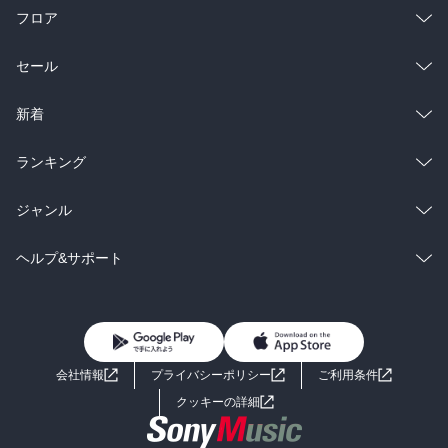
フロア
総合
コミック
セール
ラノベ
小説
総合
コミック
新着
雑誌・グラビア
ビジネス・実用
ラノベ
小説
総合
コミック
ランキング
BL・TL
雑誌・グラビア
ビジネス・実用
ラノベ
小説
総合
コミック
ジャンル
BL・TL
雑誌・グラビア
ビジネス・実用
ラノベ
小説
コミック
男性コミック
ヘルプ&サポート
BL・TL
雑誌・グラビア
ビジネス・実用
女性コミック
コミック誌
初めての方へ
ヘルプ
BL・TL
ライトノベル
男子向けラノベ
よくあるご質問
お問い合わせ
会社情報
プライバシーポリシー
ご利用条件
女子向けラノベ
小説
利用規約
クッキーの詳細
国内小説
海外小説