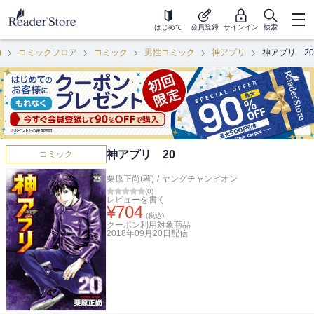
はじめて
会員登録
サインイン
検索
)
コミックフロア
コミック
男性コミック
神アプリ
神アプリ 20
神アプリ 20
コミック
栗原正尚(著)
/
ヤングチャンピオン
(
0
)
レビューを書く
¥
704
(税込)
クーポン利用対象商品
2018年09月20日
配信