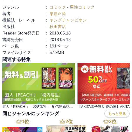
ジャンル
:
コミック
-
男性コミック
著者
:
栗原正尚
掲載誌・レーベル
:
ヤングチャンピオン
出版社
:
秋田書店
Reader Store発売日
:
2018.05.18
書誌発売日
:
2018.05.18
ページ数
:
191ページ
ファイルサイズ
:
57.9MB
関連する特集
遊人「PEACH!」「校内写生」 配信開始記念！ 名作コミックまとめ読み祭
同じジャンルのランキング
もっと見る
1
位
2
位
3
位