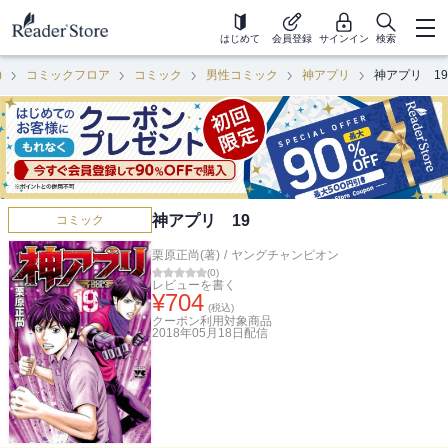
はじめて
会員登録
サインイン
検索
)
コミックフロア
コミック
男性コミック
神アプリ
神アプリ 19
神アプリ 19
コミック
栗原正尚(著)
/
ヤングチャンピオン
(
0
)
レビューを書く
¥
704
(税込)
クーポン利用対象商品
2018年05月18日
配信