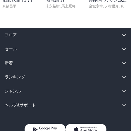
九条の大罪（１７）
あかね噺 23
週刊少年マガジン 2026年36・37号[2026年8月5日発売]
真鍋昌平
末永裕樹
,
馬上鷹将
金城宗幸
,
ノ村優介
,
真島ヒロ
フロア
総合
コミック
セール
ラノベ
小説
総合
コミック
新着
雑誌・グラビア
ビジネス・実用
ラノベ
小説
総合
コミック
ランキング
BL・TL
雑誌・グラビア
ビジネス・実用
ラノベ
小説
総合
コミック
ジャンル
BL・TL
雑誌・グラビア
ビジネス・実用
ラノベ
小説
コミック
男性コミック
ヘルプ&サポート
BL・TL
雑誌・グラビア
ビジネス・実用
女性コミック
コミック誌
初めての方へ
ヘルプ
BL・TL