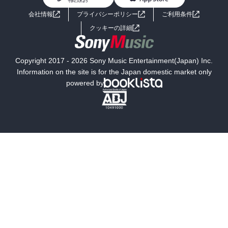
ライトノベル
男子向けラノベ
よくあるご質問
お問い合わせ
会社情報
プライバシーポリシー
ご利用条件
女子向けラノベ
小説
利用規約
クッキーの詳細
国内小説
海外小説
Copyright 2017 - 2026 Sony Music Entertainment(Japan) Inc.
ミステリー
SF
Information on the site is for the Japan domestic market only
powered by
歴史・時代小説
文学
雑誌
グラビア写真集
ボーイズラブ
ティーンズラブ
人文・思想・歴史
社会・政治・法律
ビジネス・経済
サイエンス・テクノロジー
コンピュータ・情報
くらし・家庭