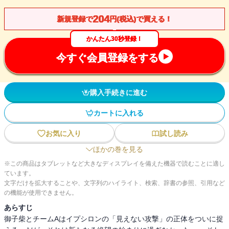
204
新規登録で
円(税込)で買える！
かんたん30秒登録！
今すぐ会員登録をする
購入手続きに進む
カートに入れる
お気に入り
試し読み
ほかの巻を見る
※この商品はタブレットなど大きなディスプレイを備えた機器で読むことに適し
ています。
文字だけを拡大することや、文字列のハイライト、検索、辞書の参照、引用など
の機能が使用できません。
あらすじ
御子柴とチームAはイプシロンの「見えない攻撃」の正体をついに捉