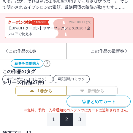
える。だが、それは新たなる絶望の始まりに過ぎなかった…。 そし
て明かされるイプシロンの素顔。反逆同盟の陰謀が動きだす……。
クーポン対象
10%OFF
2026.08.11まで
【10%OFFクーポン】サマーブックフェス2026！全
フロアで使える
この作品の1巻
この作品の最新巻
続巻を自動購入
この作品のタグ
#
デスゲーム（コミック）
#
頭脳戦コミック
シリーズ作品(
27
件)
1巻から
新刊から
まとめてカート
※無料、予約、入荷通知のコンテンツはカートに追加されません。
1
2
3