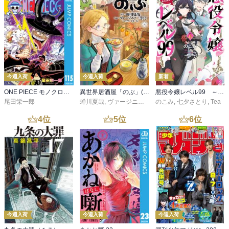
今週入荷
今週入荷
新着
ONE PIECE モノクロ版 115
異世界居酒屋「のぶ」(22)
悪役令嬢レベル99 ～私は裏ボスですが魔王ではありません～ その６
尾田栄一郎
蝉川夏哉
,
ヴァージニア二等兵
のこみ
,
転
,
七夕さとり
,
Tea
4
位
5
位
6
位
今週入荷
今週入荷
今週入荷