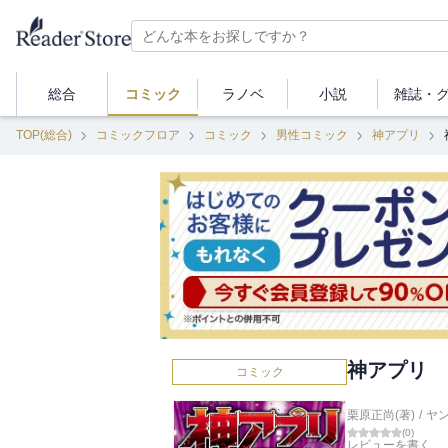
総合
コミック
ラノベ
小説
雑誌・
TOP(総合)
コミックフロア
コミック
男性コミック
神アプリ
神アプリ 
コミック
栗原正尚(著)
/
ヤ
(
0
)
レビューを書く