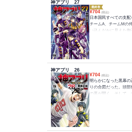
神アプリ 27
最終巻
¥
704
(税込)
日本国民すべての支配
チームA、チームMの
い込んだかに見えた御
者が……。さらに恐怖
く……。そして『あの
利をつかむのは正義か
完結!
神アプリ 26
¥
704
(税込)
明らかになった黒幕の
りの合図だった。頭部
の幕が開く。そして、
れ…?