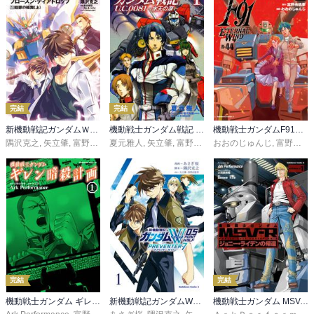
完結
完結
新機動戦記ガンダムＷ フローズン・ティアドロップ
機動戦士ガンダム戦記 Ｕ．Ｃ．００８１―水天の涙―
機動戦士ガンダムF91 エターナルウインド
隅沢克之
,
矢立肇
,
富野由悠季
夏元雅人
,
矢立肇
,
富野由悠季
おおのじゅんじ
,
松元弘毅・ＮＢＧＩ
,
富野由悠季
完結
完結
機動戦士ガンダム ギレン暗殺計画
新機動戦記ガンダムW 0．5 PREVENTER-7
機動戦士ガンダム MSV-R ジョニー・ライデンの帰還