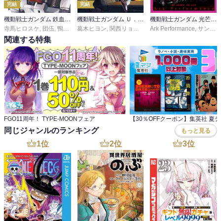
完結
完結
機動戦士ガンダム 鉄血のオルフェンズ 月鋼
機動戦士ガンダム Ｕ．Ｃ．００９４ アクロス・ザ・スカイ
機動戦士ガンダム 光芒のア・バオア・クー
寺馬ヒロスケ
,
団伍
,
鴨志田一
葛木ヒヨン
,
矢立肇・富野由悠季（『機動戦士ガンダム鉄血のオ
,
関西リョウジ
,
カトキハジメ
Ark Performance
,
蒼依ふたば
,
サンライズ
関連する特集
FGO11周年！ TYPE-MOONフェア
同じジャンルのランキング
もっと見る
1
位
2
位
3
位