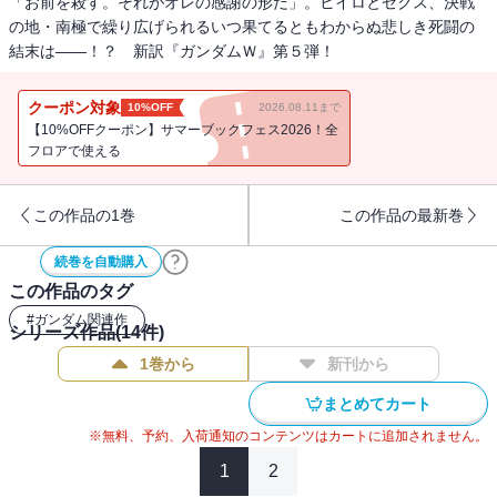
「お前を殺す。それがオレの感謝の形だ」。ヒイロとゼクス、決戦
の地・南極で繰り広げられるいつ果てるともわからぬ悲しき死闘の
結末は――！？ 新訳『ガンダムＷ』第５弾！
クーポン対象
10%OFF
2026.08.11まで
【10%OFFクーポン】サマーブックフェス2026！全
フロアで使える
この作品の1巻
この作品の最新巻
続巻を自動購入
この作品のタグ
#
ガンダム関連作
シリーズ作品(
14
件)
1巻から
新刊から
まとめてカート
※無料、予約、入荷通知のコンテンツはカートに追加されません。
1
2