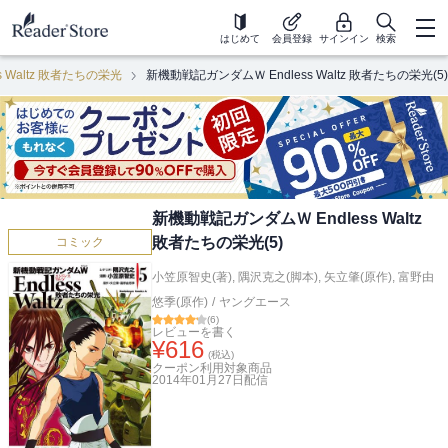
はじめて
会員登録
サインイン
検索
 Waltz 敗者たちの栄光
新機動戦記ガンダムＷ Endless Waltz 敗者たちの栄光(5)
新機動戦記ガンダムＷ Endless Waltz
敗者たちの栄光(5)
コミック
小笠原智史(著)
,
隅沢克之(脚本)
,
矢立肇(原作)
,
富野由
悠季(原作)
/
ヤングエース
(
6
)
レビューを書く
¥
616
(税込)
クーポン利用対象商品
2014年01月27日
配信