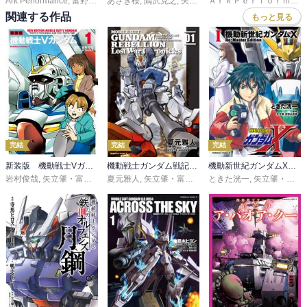
Ark Performance
,
富野由悠季
あさぎ桜
,
矢立肇
,
隅沢克之
,
矢立肇・富野由悠季
ＡｒｋＰｅｒｆｏｒｍａｎｃｅ
関連する作品
もっと見る
完結
完結
完結
新装版 機動戦士Vガンダム
機動戦士ガンダム戦記ＲＥＢＥＬＬＩＯＮ Lost War Chronicles
機動新世紀ガンダムX Re:Master Edition
岩村俊哉
,
矢立肇・富野由悠季
夏元雅人
,
矢立肇・富野由悠季
ときた洸一
,
千葉智宏
,
矢立肇・富野由悠季