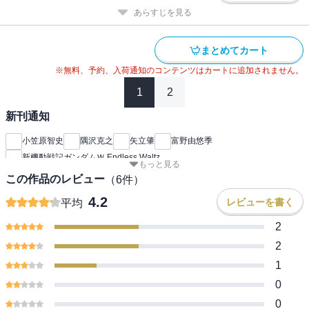
あらすじを見る
まとめてカート
※無料、予約、入荷通知のコンテンツはカートに追加されません。
1
2
新刊通知
小笠原智史
隅沢克之
矢立肇
富野由悠季
新機動戦記ガンダムＷ Endless Waltz
もっと見る
この作品のレビュー
（
6
件）
4.2
レビューを書く
平均
2
2
1
0
0