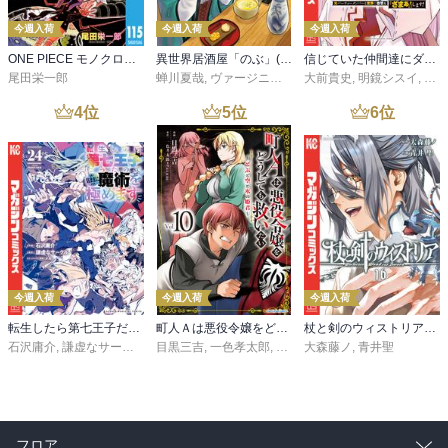
今週入荷
今週入荷
今週入荷
ONE PIECE モノクロ版 115
異世界居酒屋「のぶ」(22)
信じていた仲間達にダンジョン奥地で殺されかけたがギフト『無限ガチャ』でレベル９９９９の仲間達を手に入れて元パーティーメンバーと世界に復讐＆『ざまぁ！』します！（２３）
尾田栄一郎
蝉川夏哉
,
ヴァージニア二等兵
大前貴史
,
転
,
明鏡シスイ
,
ｔｅ
4
位
5
位
6
位
今週入荷
今週入荷
今週入荷
転生したら第七王子だったので、気ままに魔術を極めます（２４）
町人Ａは悪役令嬢をどうしても救いたい ～どぶと空と氷の姫君～１０【電子書店共通特典イラスト付】
杖と剣のウィストリア（１６）
石沢庸介
,
謙虚なサークル
,
メル。
目黒三吉
,
一色孝太郎
,
Parum
大森藤ノ
,
青井聖
フロア