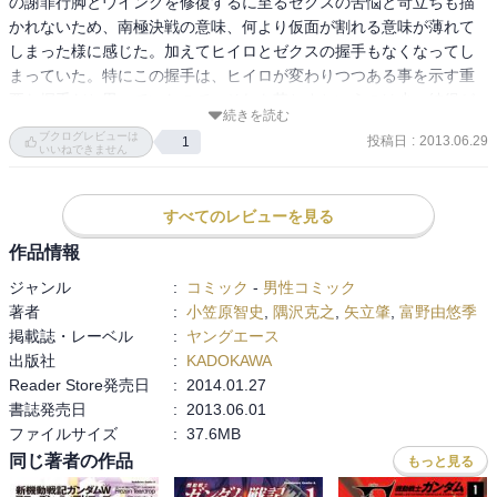
の謝罪行脚とウイングを修復するに至るゼクスの苦悩と苛立ちも描
迷ぶりです。

かれないため、南極決戦の意味、何より仮面が割れる意味が薄れて
なお、表紙にウーフェイと奥さんの妹蘭がいますが出てきませんの
しまった様に感じた。加えてヒイロとゼクスの握手もなくなってし
で・・・。
まっていた。特にこの握手は、ヒイロが変わりつつある事を示す重
要な握手だと思っていたので、それを落とすというのは少々納得が
続きを読む
いかない。戦闘シーンは気合が入っていて見応えがあっただけに、
ブクログレビューは
投稿日
:
2013.06.29
1
心情の変化を示す部分が弱かったのが残念。
いいねできません
すべてのレビューを見る
作品情報
ジャンル
:
コミック
-
男性コミック
著者
:
小笠原智史
,
隅沢克之
,
矢立肇
,
富野由悠季
掲載誌・レーベル
:
ヤングエース
出版社
:
KADOKAWA
Reader Store発売日
:
2014.01.27
書誌発売日
:
2013.06.01
ファイルサイズ
:
37.6MB
同じ著者の作品
もっと見る