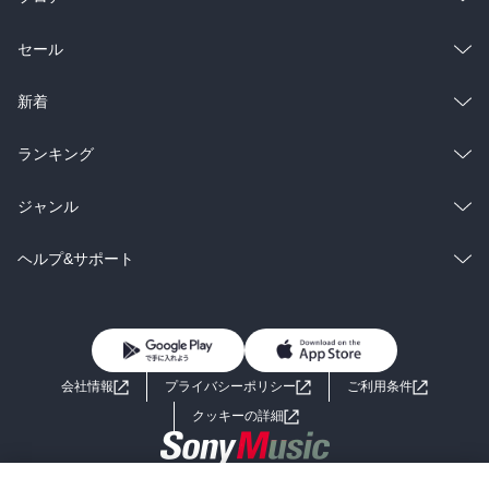
総合
コミック
セール
ラノベ
小説
総合
コミック
新着
雑誌・グラビア
ビジネス・実用
ラノベ
小説
総合
コミック
ランキング
BL・TL
雑誌・グラビア
ビジネス・実用
ラノベ
小説
総合
コミック
ジャンル
BL・TL
雑誌・グラビア
ビジネス・実用
ラノベ
小説
コミック
男性コミック
ヘルプ&サポート
BL・TL
雑誌・グラビア
ビジネス・実用
女性コミック
コミック誌
初めての方へ
ヘルプ
BL・TL
ライトノベル
男子向けラノベ
よくあるご質問
お問い合わせ
会社情報
プライバシーポリシー
ご利用条件
女子向けラノベ
小説
利用規約
クッキーの詳細
国内小説
海外小説
Copyright 2017 - 2026 Sony Music Entertainment(Japan) Inc.