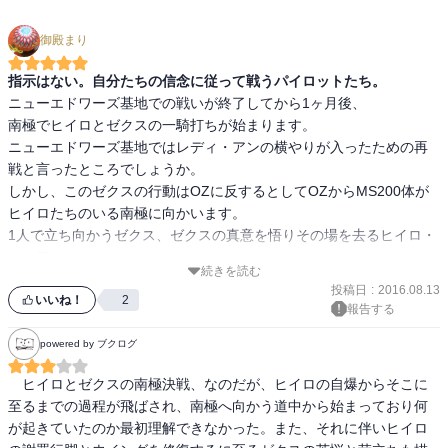
御殿まり
指示はない。自分たちの信念に従って戦うパイロットたち。
ニューエドワーズ基地での戦いが終了してから1ヶ月後、

南極でヒイロとゼクスの一騎打ちが始まります。

ニューエドワーズ基地ではレディ・アンの横やりが入ったための再
戦と言ったところでしょうか。

しかし、このゼクスの行動はOZに反するとしてOZからMS200体が
ヒイロたちのいる南極に向かいます。

1人で立ち向かうゼクス、ゼクスの真意を悟りその場を去るヒイロ・
トロワ、

続きを読む
宇宙に戻るデュオとカトル、ゼクスの頼みを聞き入れサンクキング
投稿日
:
2016.08.13
ダムに向かうノイン。

いいね！
2
報告する
オペレーション・メテオが始まってからの“ガンダム5人対OZ”の形は
powered by ブクログ
すでになく、

　ヒイロとゼクスの南極決戦、なのだが、ヒイロの自爆からそこに
それぞれが自分たちの考えで動き始めるようになっています。

至るまでの過程が飛ばされ、南極へ向かう道中から始まっており何
が起きていたのか最初理解できなかった。また、それに伴いヒイロ
今後誰と誰が行動を共にし、また離れるか予想ができないほどの混