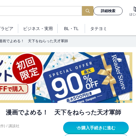
詳細検索
はじ
グラビア
ビジネス
・実用
BL・TL
タテヨミ
漫画でよめる！ 天下をねらった天才軍師
 漫画でよめる！ 天下をねらった天才軍師
作)
/
講談社
購入手続きに進む