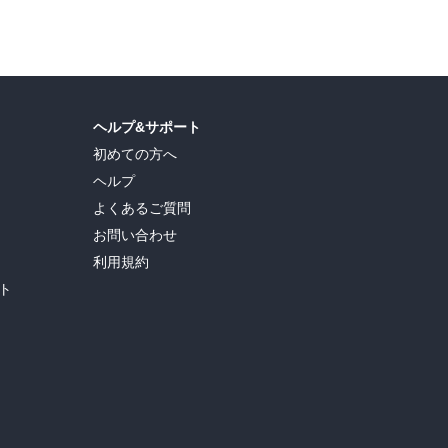
島ヒロ
,
宮島礼吏
,
新川直司
,
久世蘭
,
田中ドリル
,
御手元
,
吉河美希
,
鈴木央
,
ヒロユキ
,
ヘルプ&サポート
初めての方へ
ヘルプ
よくあるご質問
お問い合わせ
利用規約
ト