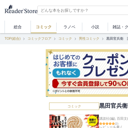
総合
コミック
ラノベ
小説
雑誌・
TOP(総合)
コミックフロア
コミック
男性コミック
黒田官兵衛 
黒田官兵衛
コミック
講談社(編)
,
百田文(
(
2
)
レビューを書く