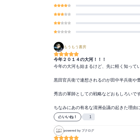
もうもう書房
今年２０１４の大河！！！
今年の大河も始まるけど、先に軽く知ってい
黒田官兵衛で連想されるのが田中半兵衛や豊
秀吉の軍師としての戦略などおもしろいです
ちなみにあの有名な清洲会議の起きた理由
いいね！
1
powered by ブクログ