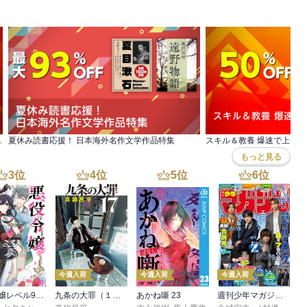
？』発売！無料&割引など
夏休み読書応援！ 日本海外名作文学作品特集
スキル＆教養 爆速で上げ
もっと見る
3
位
4
位
5
位
6
位
今週入荷
今週入荷
今週入荷
悪役令嬢レベル99 ～私は裏ボスですが魔王ではありません～ その６
九条の大罪（１７）
あかね噺 23
週刊少年マガジン 2026年36・37号[2026年8月5日発売]