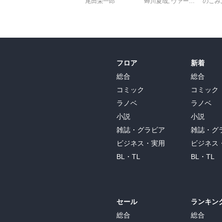
尾田栄一郎
蝉川夏哉
,
ヴァージニア二等兵
のこみ
フロア
新着
総合
総合
コミック
コミック
ラノベ
ラノベ
小説
小説
雑誌・グラビア
雑誌・グ
ビジネス・実用
ビジネス
BL・TL
BL・TL
セール
ランキン
総合
総合