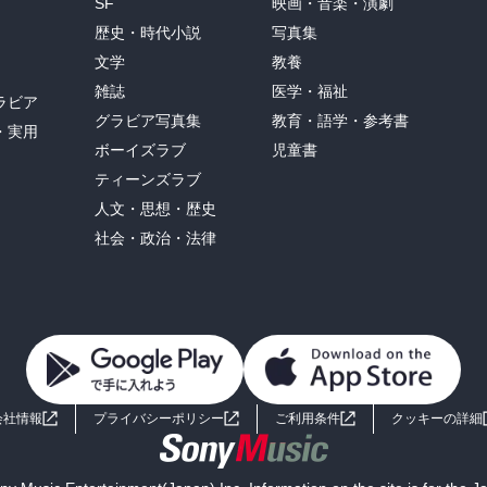
SF
映画・音楽・演劇
歴史・時代小説
写真集
文学
教養
雑誌
医学・福祉
ラビア
グラビア写真集
教育・語学・参考書
・実用
ボーイズラブ
児童書
ティーンズラブ
人文・思想・歴史
社会・政治・法律
会社情報
プライバシーポリシー
ご利用条件
クッキーの詳細