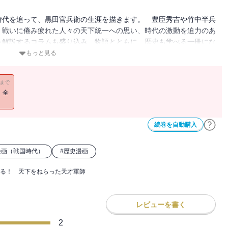
時代を追って、黒田官兵衛の生涯を描きます。 豊臣秀吉や竹中半兵
、戦いに倦み疲れた人々の天下統一への思い、時代の激動を迫力のあ
を解説するコラムも盛り込み、物語とともに、歴史も学べる一冊にな
もっと見る
11まで
！全
続巻を自動購入
漫画（戦国時代）
#
歴史漫画
る！ 天下をねらった天才軍師
レビューを書く
2