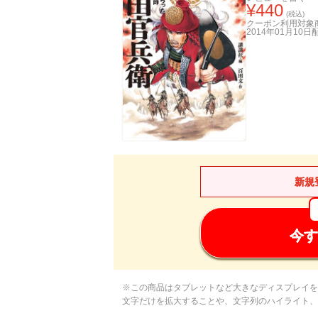
¥
440
(税込)
クーポン利用対象
2014年01月10日
新規
今す
※この商品はタブレットなど大きなディスプレイを
文字だけを拡大することや、文字列のハイライト、