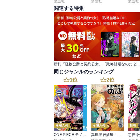
講談社
講談社
講談社
関連する特集
新刊『怪物公爵と契約公女』『政略結婚なのに どうして執着するのですか
同じジャンルのランキング
1
位
2
位
今週入荷
今週入荷
新着
ONE PIECE モノクロ版 115
異世界居酒屋「のぶ」(22)