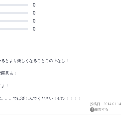
0
0
0
0
るとより楽しくなることこの上なし！

臣秀吉！

よ！

に。。。では楽しんでください！ぜひ！！！！
投稿日
:
2014.01.14
報告する