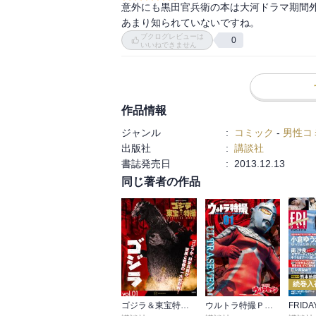
意外にも黒田官兵衛の本は大河ドラマ期間
あまり知られていないですね。
ブクログレビューは
0
いいねできません
作品情報
ジャンル
:
コミック
-
男性コ
出版社
:
講談社
書誌発売日
:
2013.12.13
同じ著者の作品
続巻入
ゴジラ＆東宝特撮 ＯＦＦＩＣＩＡＬ ＭＯＯＫ
ウルトラ特撮ＰＥＲＦＥＣＴ ＭＯＯＫ
FRIDA