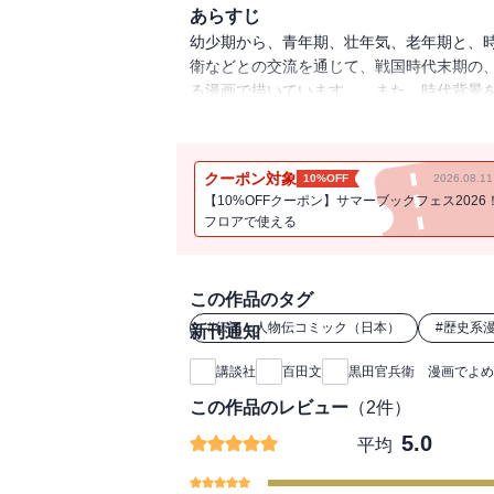
あらすじ
幼少期から、青年期、壮年気、老年期と、
衛などとの交流を通じて、戦国時代末期の
る漫画で描いています。 また、時代背景
っています。
クーポン対象
10%OFF
2026.08.
【10%OFFクーポン】サマーブックフェス2026
フロアで使える
この作品のタグ
#
伝記・人物伝コミック（日本）
#
歴史系
新刊通知
講談社
百田文
黒田官兵衛 漫画でよめ
この作品のレビュー
（
2
件）
5.0
平均