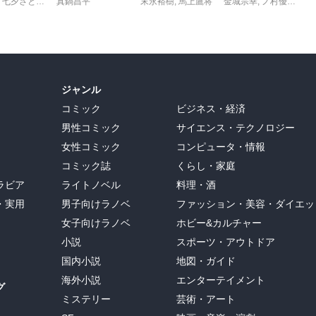
,
七夕さとり
,
転
,
Tea
真鍋昌平
末永裕樹
,
馬上鷹将
金城宗幸
,
ノ村優介
,
真
ジャンル
コミック
ビジネス・経済
男性コミック
サイエンス・テクノロジー
女性コミック
コンピュータ・情報
コミック誌
くらし・家庭
ラビア
ライトノベル
料理・酒
・実用
男子向けラノベ
ファッション・美容・ダイエッ
女子向けラノベ
ホビー&カルチャー
小説
スポーツ・アウトドア
国内小説
地図・ガイド
海外小説
エンターテイメント
グ
ミステリー
芸術・アート