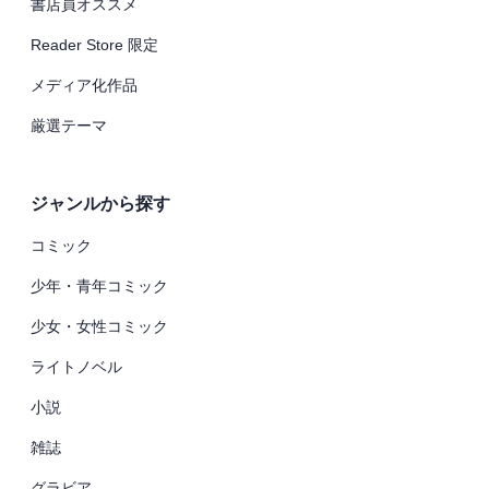
書店員オススメ
Reader Store 限定
メディア化作品
厳選テーマ
ジャンルから探す
コミック
少年・青年コミック
少女・女性コミック
ライトノベル
小説
雑誌
グラビア