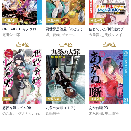
今週入荷
今週入荷
今週入荷
ONE PIECE モノクロ版 115
異世界居酒屋「のぶ」(22)
信じていた仲間達にダンジョン奥地で殺されかけたがギフト『無限ガチャ』でレベル９９９９の仲間達を手に入れて元パーティーメンバーと世界に復讐＆『ざまぁ！』します！（２３）
尾田栄一郎
蝉川夏哉
,
ヴァージニア二等兵
大前貴史
,
転
,
明鏡シスイ
,
ｔｅ
4
位
5
位
6
位
新着
今週入荷
今週入荷
悪役令嬢レベル99 ～私は裏ボスですが魔王ではありません～ その６
九条の大罪（１７）
あかね噺 23
のこみ
,
七夕さとり
,
Tea
真鍋昌平
末永裕樹
,
馬上鷹将