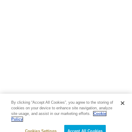
地図・ガイド
エンターテイメント
芸術・アート
映画・音楽・演劇
写真集
教養
医学・福祉
教育・語学・参考書
児童書
By clicking “Accept All Cookies”, you agree to the storing of
cookies on your device to enhance site navigation, analyze
site usage, and assist in our marketing efforts.
Cookie
Policy
Cookies Settings
Accept All Cookies