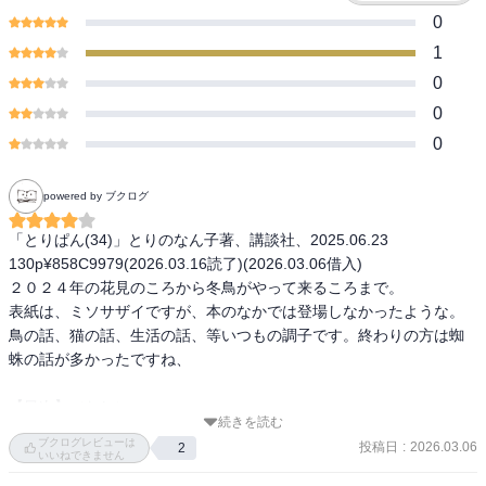
0
1
0
0
0
powered by ブクログ
「とりぱん(34)」とりのなん子著、講談社、2025.06.23

130p¥858C9979(2026.03.16読了)(2026.03.06借入)

２０２４年の花見のころから冬鳥がやって来るころまで。

表紙は、ミソサザイですが、本のなかでは登場しなかったような。

鳥の話、猫の話、生活の話、等いつもの調子です。終わりの方は蜘
蛛の話が多かったですね、

【目次】（なし）

続きを読む
第９２１羽～第９３５羽

ブクログレビューは
投稿日
:
2026.03.06
2
おたよりコーナー　こまっちゃう編

いいねできません
第９３６羽～第９５０羽
