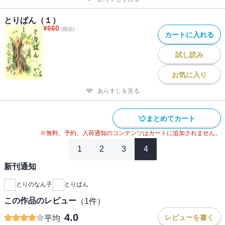
とりぱん（１）
¥
660
(税込)
カートに入れる
試し読み
お気に入り
あらすじを見る
まとめてカート
※無料、予約、入荷通知のコンテンツはカートに追加されません。
1
2
3
4
新刊通知
とりのなん子
とりぱん
この作品のレビュー
（
1
件）
4.0
レビューを書く
平均