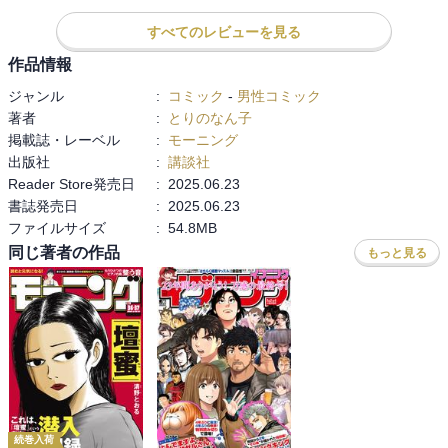
おたよりコーナー　失敗…じゃないもんっ！編

すべてのレビューを見る
あとがき

作品情報
☆関連図書(既読)

ジャンル
:
コミック
-
男性コミック
「とりぱん(1)」とりのなん子著、講談社、2006.03.23

著者
:
とりのなん子
「とりぱん(6)」とりのなん子著、講談社、2008.11.21

掲載誌・レーベル
:
モーニング
「とりぱん(11)」とりのなん子著、講談社、2011.06.23

出版社
:
講談社
「とりぱん(16)」とりのなん子著、講談社、2014.05.23

Reader Store発売日
:
2025.06.23
「とりぱん(21)」とりのなん子著、講談社、2017.05.23

書誌発売日
:
2025.06.23
「とりぱん(26)」とりのなん子著、講談社、2020.03.23

ファイルサイズ
:
54.8MB
「とりぱん(31)」とりのなん子著、講談社、2023.04.21

同じ著者の作品
もっと見る
「とりぱん(32)」とりのなん子著、講談社、2023.11.22

「とりぱん(33)」とりのなん子著、講談社、2024.07.23

「とりぱん大図鑑」とりのなん子著、講談社、2011.06.23

「野鳥ガイドブック」志村英雄・山形則男・柚木修著、永岡書店、
1990.04.05

「ひと目で見分ける287種 野鳥ポケット図鑑」久保田修著、新潮文
庫、2010.04.01

（JPROより）

公園でキジに出会った。バイパス脇で養蜂箱を見つけた。ネコたち
続巻入荷