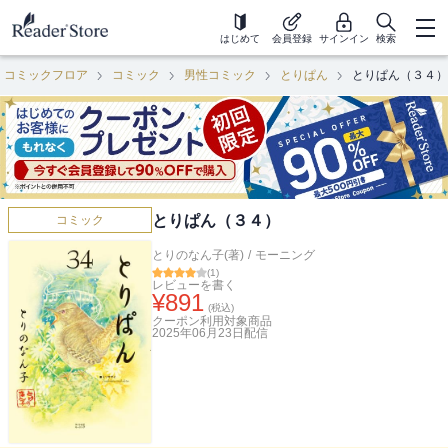
はじめて
会員登録
サインイン
検索
コミックフロア
コミック
男性コミック
とりぱん
とりぱん（３４）
とりぱん（３４）
コミック
とりのなん子(著)
/
モーニング
(
1
)
レビューを書く
¥
891
(税込)
クーポン利用対象商品
2025年06月23日
配信