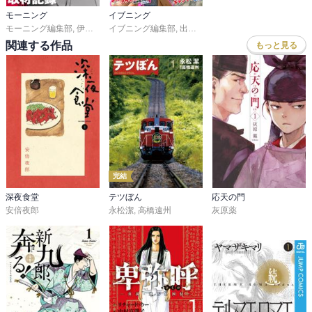
に白毛が生えた。目の前にオオスズメバチが現れた。鳥のおしりが
モーニング
イブニング
かわいかった。

モーニング編集部
,
伊咲智太
イブニング編集部
,
オオイシヒロト
,
,
森高夕次
出端祐大
,
,
足立金太郎
天樹征丸
,
さとうふみや
,
出端祐大
,
江
,
生きもの満載！ 日常感満載！ おなじみ自然派エッセイ漫画、’24年
関連する作品
もっと見る
春～’24秋編を収録！
完結
深夜食堂
テツぼん
応天の門
安倍夜郎
永松潔
,
高橋遠州
灰原薬