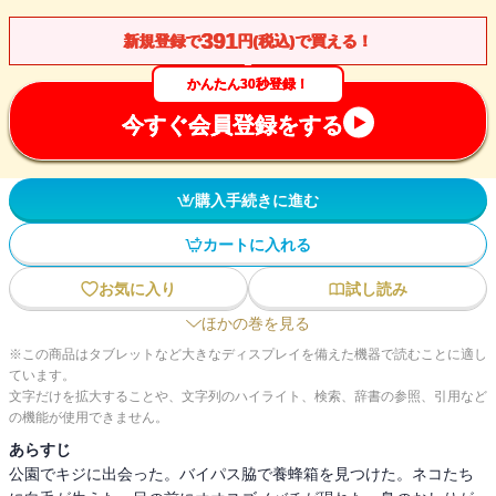
391
新規登録で
円(税込)で買える！
かんたん30秒登録！
今すぐ会員登録をする
購入手続きに進む
カートに入れる
お気に入り
試し読み
ほかの巻を見る
※この商品はタブレットなど大きなディスプレイを備えた機器で読むことに適し
ています。
文字だけを拡大することや、文字列のハイライト、検索、辞書の参照、引用など
の機能が使用できません。
あらすじ
公園でキジに出会った。バイパス脇で養蜂箱を見つけた。ネコたち