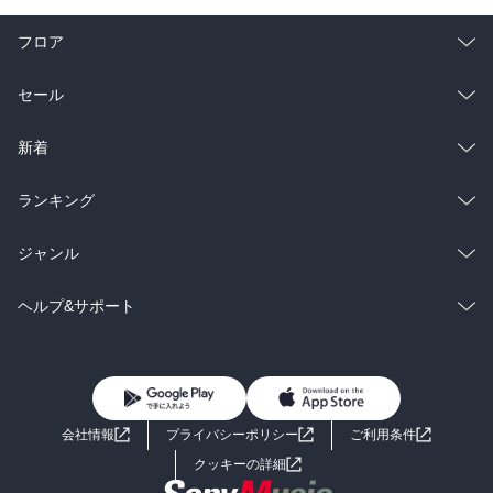
フロア
総合
コミック
セール
ラノベ
小説
総合
コミック
新着
雑誌・グラビア
ビジネス・実用
ラノベ
小説
総合
コミック
ランキング
BL・TL
雑誌・グラビア
ビジネス・実用
ラノベ
小説
総合
コミック
ジャンル
BL・TL
雑誌・グラビア
ビジネス・実用
ラノベ
小説
コミック
男性コミック
ヘルプ&サポート
BL・TL
雑誌・グラビア
ビジネス・実用
女性コミック
コミック誌
初めての方へ
ヘルプ
BL・TL
ライトノベル
男子向けラノベ
よくあるご質問
お問い合わせ
会社情報
プライバシーポリシー
ご利用条件
女子向けラノベ
小説
利用規約
クッキーの詳細