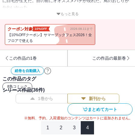
に白毛が生えた。目の前にオオスズメバチが現れた。鳥のおしりが
かわいかった。
もっと見る
生きもの満載！ 日常感満載！ おなじみ自然派エッセイ漫画、’２４年
春～’２4秋編を収録！
クーポン対象
10%OFF
2026.08.11まで
【10%OFFクーポン】サマーブックフェス2026！全
フロアで使える
この作品の1巻
この作品の最新巻
続巻を自動購入
この作品のタグ
#
鳥コミック
シリーズ作品(
36
件)
1巻から
新刊から
まとめてカート
※無料、予約、入荷通知のコンテンツはカートに追加されません。
1
2
3
4