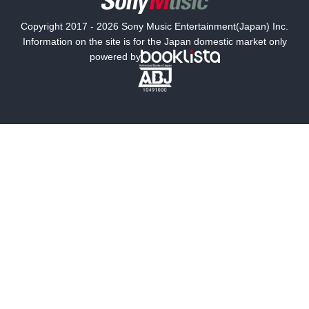
国内小説
海外小説
Copyright 2017 - 2026 Sony Music Entertainment(Japan) Inc.
ミステリー
SF
Information on the site is for the Japan domestic market only
powered by
歴史・時代小説
文学
雑誌
グラビア写真集
ボーイズラブ
ティーンズラブ
人文・思想・歴史
社会・政治・法律
ビジネス・経済
サイエンス・テクノロジー
コンピュータ・情報
くらし・家庭
料理・酒
ファッション・美容・ダイエット
ホビー&カルチャー
スポーツ・アウトドア