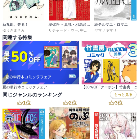
新九郎、奔る！
卑弥呼 －真説・邪馬台国伝－
続テルマエ・ロマエ
ゆうきまさみ
リチャード・ウー
,
中村真理子
ヤマザキマリ
関連する特集
夏の単行本コミックフェア
同じジャンルのランキング
もっと見る
1
位
2
位
3
位