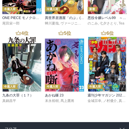
今週入荷
今週入荷
新着
ONE PIECE モノクロ版 115
異世界居酒屋「のぶ」(22)
悪役令嬢レベル99 ～私は裏ボスですが魔王ではありません～ その６
尾田栄一郎
蝉川夏哉
,
ヴァージニア二等兵
のこみ
,
転
,
七夕さとり
,
Tea
4
位
5
位
6
位
今週入荷
今週入荷
今週入荷
九条の大罪（１７）
あかね噺 23
週刊少年マガジン 2026年36・37号[2026年8月5日発売]
真鍋昌平
末永裕樹
,
馬上鷹将
金城宗幸
,
ノ村優介
,
真島ヒロ