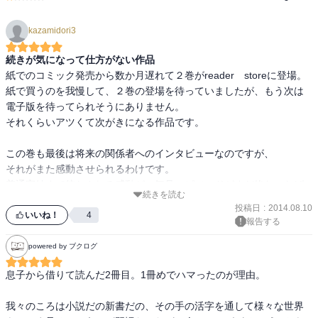
kazamidori3
続きが気になって仕方がない作品
紙でのコミック発売から数か月遅れて２巻がreader　storeに登場。

紙で買うのを我慢して、２巻の登場を待っていましたが、もう次は
電子版を待ってられそうにありません。

それくらいアツくて次がきになる作品です。

この巻も最後は将来の関係者へのインタビューなのですが、

それがまた感動させられるわけです。

普通完結まで待たされる感動が、毎号エピソードがまだ終わったば
続きを読む
かりの時に

投稿日
:
2014.08.10
そのことを振り返れるわけで、それがとてもよい感動を呼んでいま
いいね！
4
報告する
す。

powered by ブクログ
賛否両論あると思いますが、私はすごく斬新でとても効果的だと思
息子から借りて読んだ2冊目。1冊めでハマったのが理由。

います。

我々のころは小説だの新書だの、その手の活字を通して様々な世界