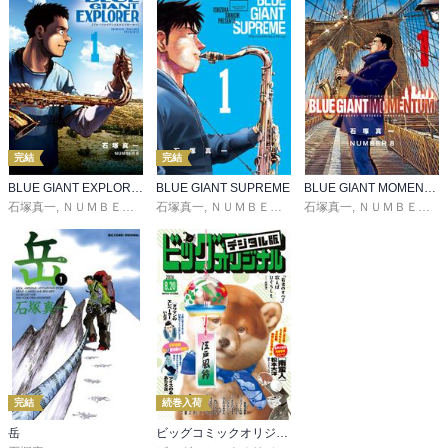
完結
完結
BLUE GIANT EXPLORER
BLUE GIANT SUPREME
BLUE GIANT MOMENTUM
石塚真一
,
ＮＵＭＢＥＲ８
石塚真一
,
ＮＵＭＢＥＲ８
石塚真一
,
ＮＵＭＢＥＲ８
完結
続巻入荷
岳
ビッグコミックオリジナル