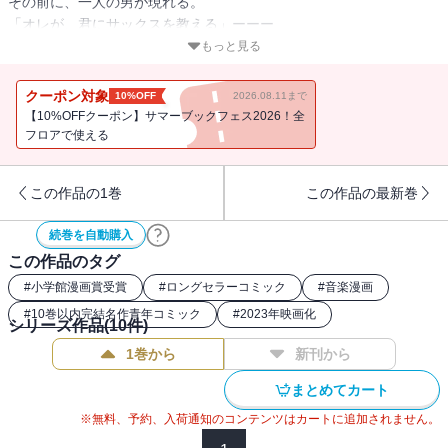
その前に、一人の男が現れる。
「オレが、君にサックスを教える」ーーー
「お前の音は、人を圧倒する」ーーーー
もっと見る
音楽を理論的に、急激に吸収し始めた大は、
ジャズフェスティバルで賑わう街中で、
クーポン対象
10%OFF
2026.08.11まで
楽器を取り出し、突如演奏を始める・・・
【10%OFFクーポン】サマーブックフェス2026！全
フロアで使える
この作品の1巻
この作品の最新巻
続巻を自動購入
この作品のタグ
#
小学館漫画賞受賞
#
ロングセラーコミック
#
音楽漫画
#
10巻以内完結名作青年コミック
#
2023年映画化
シリーズ作品(
10
件)
1巻から
新刊から
まとめてカート
※無料、予約、入荷通知のコンテンツはカートに追加されません。