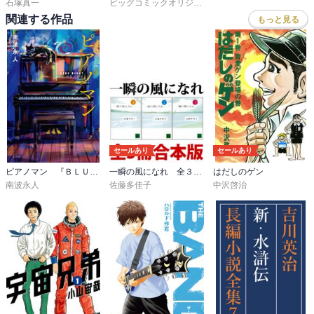
石塚真一
ビッグコミックオリジナル編集部
関連する作品
もっと見る
セールあり
セールあり
ピアノマン 『ＢＬＵＥ ＧＩＡＮＴ』雪祈の物語
一瞬の風になれ 全３冊合本版
はだしのゲン
南波永人
佐藤多佳子
中沢啓治