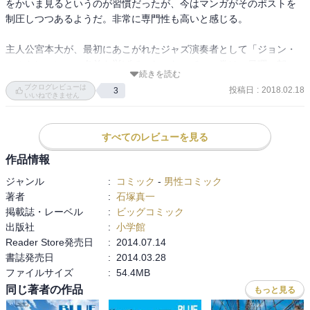
をかいま見るというのが習慣だったが、今はマンガがそのポストを
制圧しつつあるようだ。非常に専門性も高いと感じる。

主人公宮本大が、最初にあこがれたジャズ演奏者として「ジョン・
コルトレーン」の名前を挙げていた。なのでこの巻は、日曜の朝コ
続きを読む
ルトレーンを聞きながら読んだ記憶がある。

ブクログレビューは
投稿日
:
2018.02.18
3
いいねできません
※レビュー率を高めるための遡及レビューです。
すべてのレビューを見る
作品情報
ジャンル
:
コミック
-
男性コミック
著者
:
石塚真一
掲載誌・レーベル
:
ビッグコミック
出版社
:
小学館
Reader Store発売日
:
2014.07.14
書誌発売日
:
2014.03.28
ファイルサイズ
:
54.4MB
同じ著者の作品
もっと見る