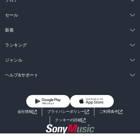
フロア
総合
コミック
セール
ラノベ
小説
総合
コミック
新着
雑誌・グラビア
ビジネス・実用
ラノベ
小説
総合
コミック
ランキング
BL・TL
雑誌・グラビア
ビジネス・実用
ラノベ
小説
総合
コミック
ジャンル
BL・TL
雑誌・グラビア
ビジネス・実用
ラノベ
小説
コミック
男性コミック
ヘルプ&サポート
BL・TL
雑誌・グラビア
ビジネス・実用
女性コミック
コミック誌
初めての方へ
ヘルプ
BL・TL
ライトノベル
男子向けラノベ
よくあるご質問
お問い合わせ
会社情報
プライバシーポリシー
ご利用条件
女子向けラノベ
小説
利用規約
クッキーの詳細
国内小説
海外小説