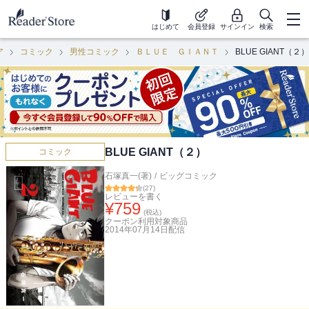
はじめて
会員登録
サインイン
検索
ア
コミック
男性コミック
ＢＬＵＥ ＧＩＡＮＴ
BLUE GIANT（２）
BLUE GIANT（２）
コミック
石塚真一(著)
/
ビッグコミック
(
27
)
レビューを書く
¥
759
(税込)
クーポン利用対象商品
2014年07月14日
配信