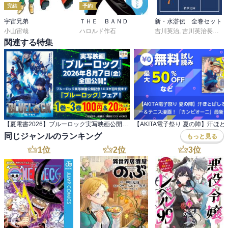
完結
予約
宇宙兄弟
ＴＨＥ ＢＡＮＤ
新・水滸伝 全巻セット
小山宙哉
ハロルド作石
吉川英治
,
吉川英治長編小説全集刊行会
関連する特集
【夏電書2026】ブルーロック実写映画公開記念！ エゴが目を覚ます『ブルーロック』フェア！
同じジャンルのランキング
もっと見る
1
位
2
位
3
位