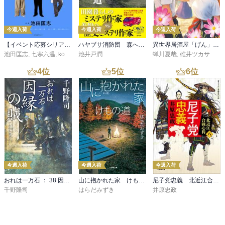
今週入荷
今週入荷
今週入荷
【イベント応募シリアルコード付】池田匡志出演・オーディオフォトブック「あの日」SPECIAL EDITION（音声／動画付）
ハヤブサ消防団 森へつづく道
異世界居酒屋「げん」三杯目
池田匡志
,
七寒六温
,
konoko58
池井戸潤
,
村崎キコ
蝉川夏哉
,
碓井ツカサ
4
位
5
位
6
位
今週入荷
今週入荷
今週入荷
おれは一万石 ： 38 因縁の賊
山に抱かれた家 けもの道
尼子党忠義 北近江合戦心得〈八〉
千野隆司
はらだみずき
井原忠政