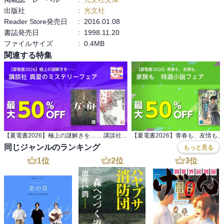
出版社
:
光文社
Reader Store発売日
:
2016.01.08
書誌発売日
:
1998.11.20
ファイルサイズ
:
0.4MB
関連する特集
【夏電書2026】極上の謎解きを…… 講談社 真夏のミステリーフェア
同じジャンルのランキング
もっと見る
1
位
2
位
3
位