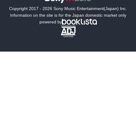
国内小説
海外小説
Copyright 2017 - 2026 Sony Music Entertainment(Japan) Inc.
ミステリー
SF
Information on the site is for the Japan domestic market only
powered by
歴史・時代小説
文学
雑誌
グラビア写真集
ボーイズラブ
ティーンズラブ
人文・思想・歴史
社会・政治・法律
ビジネス・経済
サイエンス・テクノロジー
コンピュータ・情報
くらし・家庭
料理・酒
ファッション・美容・ダイエット
ホビー&カルチャー
スポーツ・アウトドア