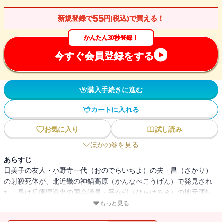
55
新規登録で
円(税込)で買える！
かんたん30秒登録！
今すぐ会員登録をする
購入手続きに進む
カートに入れる
お気に入り
試し読み
ほかの巻を見る
あらすじ
日美子の友人・小野寺一代（おのでらいちよ）の夫・昌（さかり）
の射殺死体が、北近畿の神鍋高原（かんなべこうげん）で発見され
た。昌は兵庫県選出の国会議員・平春樹（ひらはるき）の地元運転
手。事件捜査に乗りだす日美子の夫・二階堂の前に、小選挙区制に
もっと見る
絡んで県会議員・平丈太郎との確執が浮かぶ。やがて、第二の恐る