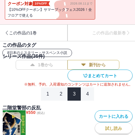
べき惨劇が・・・・・・。平家の末裔たちが繰り広げる愛憎と殺意
クーポン対象
10%OFF
2026.08.11まで
の謎！ 暗号トリックを駆使した本格推理の傑作。
【10%OFFクーポン】サマーブックフェス2026！全
フロアで使える
この作品の1巻
この作品の最新巻
この作品のタグ
#
日本のミステリー・サスペンス小説
シリーズ作品(
36
件)
1巻から
新刊から
まとめてカート
※無料、予約、入荷通知のコンテンツはカートに追加されません。
1
2
3
4
二階堂警部の反乱
¥
550
(税込)
カートに入れる
試し読み