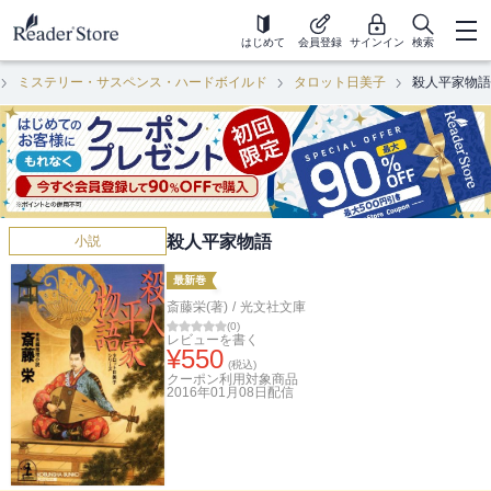
はじめて
会員登録
サインイン
検索
ミステリー・サスペンス・ハードボイルド
タロット日美子
殺人平家物語
殺人平家物語
小説
最新巻
斎藤栄(著)
/
光文社文庫
(
0
)
レビューを書く
¥
550
(税込)
クーポン利用対象商品
2016年01月08日
配信