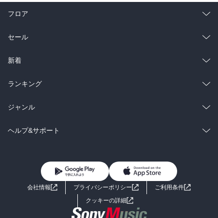
フロア
総合
コミック
セール
ラノベ
小説
総合
コミック
新着
雑誌・グラビア
ビジネス・実用
ラノベ
小説
総合
コミック
ランキング
BL・TL
雑誌・グラビア
ビジネス・実用
ラノベ
小説
総合
コミック
ジャンル
BL・TL
雑誌・グラビア
ビジネス・実用
ラノベ
小説
コミック
男性コミック
ヘルプ&サポート
BL・TL
雑誌・グラビア
ビジネス・実用
女性コミック
コミック誌
初めての方へ
ヘルプ
BL・TL
ライトノベル
男子向けラノベ
よくあるご質問
お問い合わせ
会社情報
プライバシーポリシー
ご利用条件
女子向けラノベ
小説
利用規約
クッキーの詳細