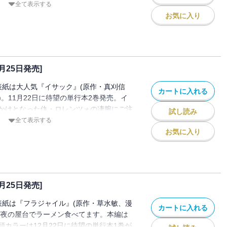
の人に伝えます。新連載はマルキ・ド・サ
全て表示する
ネスティナ-』(如月芳規)。恋と性と罪と業
お気に入り
。四季賞2017秋の大賞受賞作『二人で破
気)も必見。そして巻頭カラーは10月23日
売となる『青野くんに触りたいから死にた
外となった青野くんの核についに優里ちゃん
1月25日発売]
！ ＊電子配信版は通信環境によりダウン
場合がございます。
表紙は大人気『イサック』(原作・真刈信
カートに入れる
S)。11月22日に待望の単行本2巻発売。イ
かけとなった仇・ロレンツォの凄腕にご注
試し読み
西明日翔『来世は他人がいい』単行本1巻
全て表示する
極道高校生カップルの出会いを単行本で見届
お気に入り
今号で読めます！ 新連載はオオヒラ航多
球上最強を決めるケンカを始めよう！ 四
尾望都特別賞受賞の傑作読み切り『緑川さん
ウ)も必見です！ ＊電子配信版は通信環境
2月25日発売]
時間がかかる場合がございます。
表紙は『フラジャイル』(原作・草水敏、漫
カートに入れる
が夜の屋台でラーメン食べてます。本編は
カラーは12月22日に待望の単行本1巻が