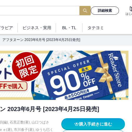
詳細検索
はじ
グラビア
ビジネス
・実用
BL・TL
タテヨミ
アフタヌーン 2023年6月号 [2023年4月25日発売]
 2023年6月号 [2023年4月25日発売]
(編)
,
石黒正数(著)
,
山口つばさ
購入手続きに進む
ｅ(著)
,
市川春子(著)
,
ゆうち巳く