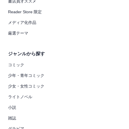
書店員オススメ
Reader Store 限定
メディア化作品
厳選テーマ
ジャンルから探す
コミック
少年・青年コミック
少女・女性コミック
ライトノベル
小説
雑誌
グラビア