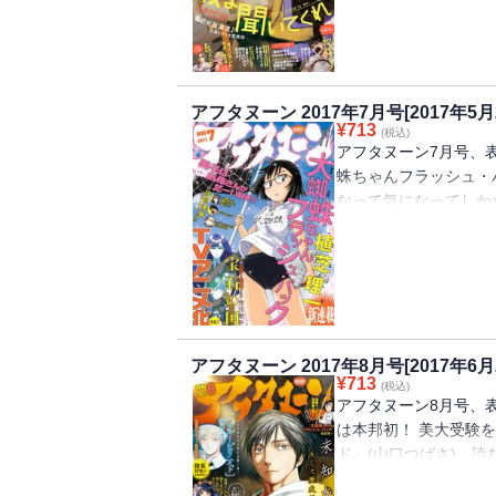
ッピの負け犬・アラタ
見です。2017年四
ショウ作『宇宙のライ
作読み切り、ぜひご覧
アフタヌーン 2017年7月号[2017年5月
ダウンロードに時間が
¥
713
(税込)
アフタヌーン7月号、
蛛ちゃんフラッシュ・
なって気になってしか
ーは5月23日に通常版＆I
発売となる市川春子『
見！ 6月23日に待
野くんに触れたいから
大異変発生！ どうな
にどうなる青野くんの
アフタヌーン 2017年8月号[2017年6月
りダウンロードに時間
¥
713
(税込)
アフタヌーン8月号、
は本邦初！ 美大受験
ド』(山口つばさ)。
本1巻の発売ラッシュ！