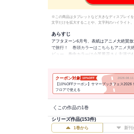
※この商品はタブレットなど大きなディスプレイを
文字だけを拡大することや、文字列のハイライト、
あらすじ
アフタヌーン6月号、表紙はアニメ大絶賛放
で旅行！ 巻頭カラーはこちらもアニメ大絶
ビュー。巻中カラーは小芝風花さん主演で4
れ』(沙村広明)。もう一つ巻中カラーは待望
映像化猛ラッシュ中！
クーポン対象
10%OFF
2026.08.
【10%OFFクーポン】サマーブックフェス2026
フロアで使える
この作品の1巻
シリーズ作品(
153
件)
1巻から
新刊