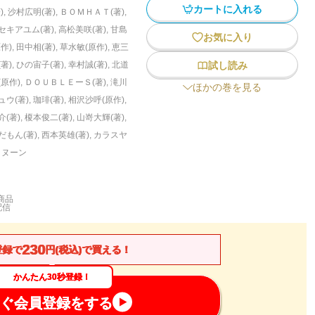
カートに入れる
)
,
沙村広明(著)
,
ＢＯＭＨＡＴ(著)
,
セキアユム(著)
,
高松美咲(著)
,
甘島
お気に入り
作)
,
田中相(著)
,
草水敏(原作)
,
恵三
著)
,
ひの宙子(著)
,
幸村誠(著)
,
北道
試し読み
原作)
,
ＤＯＵＢＬＥーＳ(著)
,
滝川
ほかの巻を見る
ュウ(著)
,
珈琲(著)
,
相沢沙呼(原作)
,
(著)
,
榎本俊二(著)
,
山嵜大輝(著)
,
だもん(著)
,
西本英雄(著)
,
カラスヤ
タヌーン
商品
配信
230
登録で
円(税込)で買える！
かんたん30秒登録！
ぐ会員登録をする