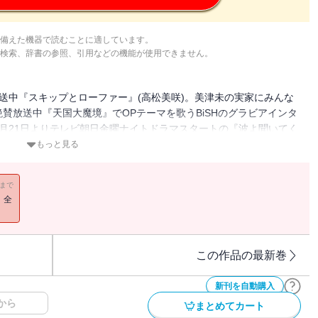
備えた機器で読むことに適しています。
検索、辞書の参照、引用などの機能が使用できません。
送中『スキップとローファー』(高松美咲)。美津未の実家にみんな
賛放送中『天国大魔境』でOPテーマを歌うBiSHのグラビアインタ
月21日よりテレビ朝日金曜ナイトドラマスタートの『波よ聞いてく
の単行本1巻が4月21日発売の『最果てのセレナード』(ひの宙子)。
もっと見る
11まで
！全
この作品の最新巻
新刊を自動購入
から
まとめてカート