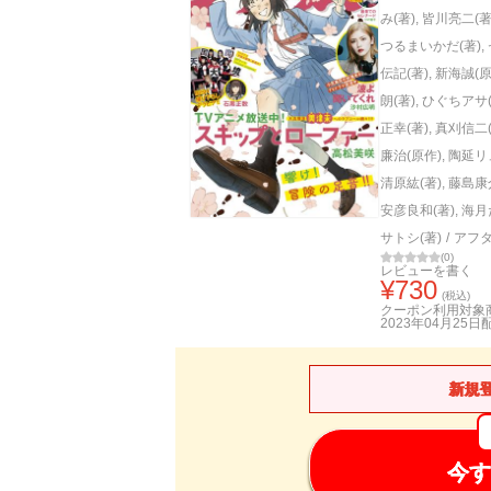
み(著)
,
皆川亮二(著
つるまいかだ(著)
,
伝記(著)
,
新海誠(原
朗(著)
,
ひぐちアサ(
正幸(著)
,
真刈信二(
廉治(原作)
,
陶延リ
清原紘(著)
,
藤島康介
安彦良和(著)
,
海月
サトシ(著)
/
アフ
(
0
)
レビューを書く
¥
730
(税込)
クーポン利用対象
2023年04月25日
新規
今す