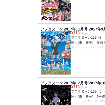
ュームでお届けします
国』は、カラーでアニ
フォスに不測の事態勃
ン』は最新単行本9巻
ポストカードブック付
アフタヌーン 2017年11月号[2017年9
信環境によりダウンロ
¥
713
(税込)
アフタヌーン11月号
国』(市川春子)。巻
新ニュースを総力特集
小西明日翔『来世は他
号掲載第3話では吉乃
月22日に最新単行本2
大会対崎玉戦で大苦戦
小学生時代の幼なじみ
に決定的な変化をもた
アフタヌーン 2017年12月号[2017年1
環境によりダウンロー
¥
713
(税込)
アフタヌーン12月号
国』(市川春子)。2号
のフォスが見た月の風