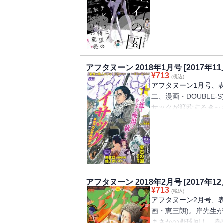
かおうとする心中をか
ド原作『恋の罪 -エル
を流麗な筆致でお届け
戒れば怖くない』(源勇
に待望の単行本2巻発
い』(椎名うみ)。人
アフタヌーン 2018年1月号 [2017年1
到達！ 今号も目一杯
¥
713
(税込)
ロードに時間がかかる
アフタヌーン1月号、
二、漫画・DOUBLE-
サックが渡欧するきっ
目。そしていよいよ小
も11月22日発売。
けたらば、その続きが
『全生物に告ぐ』。地
季賞2017年秋・萩
と土田くん』(豆田コ
アフタヌーン 2018年2月号 [2017年1
によりダウンロードに
¥
713
(税込)
アフタヌーン2月号、
画・恵三朗)。岸先生
まさかの野球回！ 巻頭