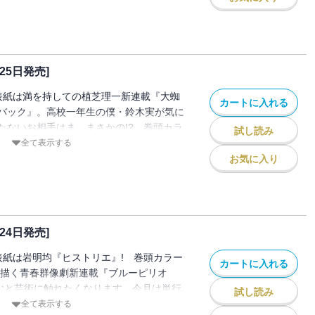
が最強のコーチと組んで逆襲を開始！ 必
季賞春のコンテストで大賞を受賞した久野田
カ』も全編掲載。感動必至の新鋭による傑
下さい。 ＊電子配信版は通信環境により
25日発売]
かかる場合がございます。
表紙は満を持しての植芝理一新連載『大蜘
カートに入れる
バック』。高校一年生の僕・鈴木実が気に
たないお相手はま、まさかの!? 巻頭カラ
試し読み
LLUSTRATION BOOK付き特装版7巻が
全て表示する
宝石の国』。今号で重大発表あります、必
お気に入り
望の単行本第1巻が発売となる超話題作『青
死にたい』(椎名うみ)は、今号青野くんに
る優里ちゃんとの恋の行方!?ってそれ以前
成仏問題！ ＊電子配信版は通信環境によ
24日発売]
がかかる場合がございます。
表紙は岩明均『ヒストリエ』! 巻頭カラー
カートに入れる
を描く青春群像劇新連載『ブルーピリオ
読むと芸術に触れたくなります。今月は単行
試し読み
 1話試し読みで即30万PVを突破した超話
全て表示する