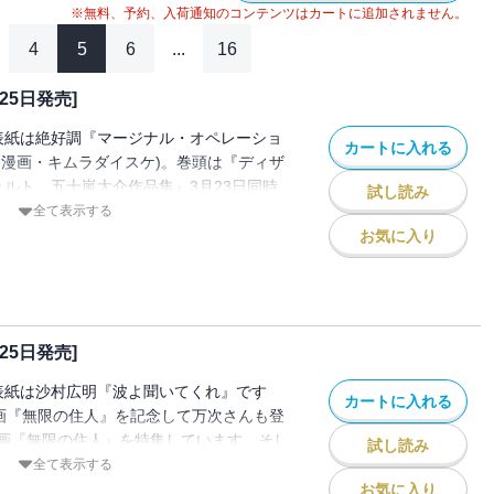
※無料、予約、入荷通知のコンテンツはカートに追加されません。
4
5
6
...
16
25日発売]
表紙は絶好調『マージナル・オペレーショ
カートに入れる
 漫画・キムラダイスケ)。巻頭は『ディザ
ェルト 五十嵐大介作品集』3月23日同時
試し読み
嵐大介リバーシブルポスターカレンダーを
全て表示する
今号はW新連載！ 血で血を濯ぐ四国因習
お気に入り
き)』(下川咲)と、すっとぼけロケット開
ィ』(森田るい)。4月29日公開の映画
場を活写したルポ漫画『映画むげにんロケ
』も掲載！ ＊電子配信版は通信環境によ
25日発売]
がかかる場合がございます。
表紙は沙村広明『波よ聞いてくれ』です
カートに入れる
映画『無限の住人』を記念して万次さんも登
画『無限の住人』を特集しています。そし
試し読み
載！ アフタヌーンの超期待作『バキーウ
全て表示する
)は満を持しての高校テニス漫画！ 超ヘタ
お気に入り