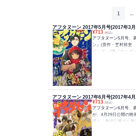
1
...
アフタヌーン 2017年5月号[2017年3月
¥
713
(税込)
アフタヌーン5月号、
ン』(原作・芝村裕吏
インズ』2巻『ウムヴ
発売を記念して、五十
電子版にも特別収録！
サスペンス『魃鬼(ばっ
発物語『我らコンタクテ
『無限の住人』ロケ現
観戦記 京都タワワー
アフタヌーン 2017年6月号[2017年4月
りダウンロードに時間
¥
713
(税込)
アフタヌーン6月号、
が、4月29日公開の
場！ 巻頭記事でも映
て今号もあります新連
ィップ』(大野すぐる