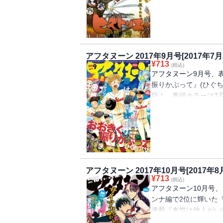
題作『青野くんに触り
見せて」の衝撃的セリ
す。』(吉田丸悠)、
さんは腑に落ちない』(
(金)発売。最新話は
アフタヌーン 2017年9月号[2017年7月
よりダウンロードに時
¥
713
(税込)
アフタヌーン9月号、
振りかぶって』(ひぐち
目！ 巻頭カラーは7
『イサック』(原作・真
仇討ちを誓う男がイサ
行本第1巻発売の『シ
も巻中カラーつき。さ
ブリリア』(珈琲)。g
ん』で注目を集めた珈
アフタヌーン 2017年10月号[2017年8
は通信環境によりダウ
¥
713
(税込)
す。
アフタヌーン10月号、
ンナ編で2位に輝いた
連載『来世は他人がい
す！ 表紙＆巻頭カラ