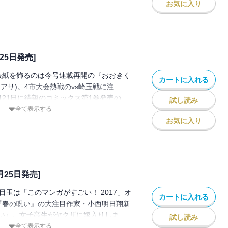
たいから死にたい』(椎名うみ)、「ち●こ
お気に入り
フで好感度爆発の『大上さん、だだ漏れで
社畜彼女×主夫彼氏の同棲コメディー『ミコ
イツ家朗)。3作全て単行本第1巻6月23日
本誌でどうぞ！ ＊電子配信版は通信環境に
25日発売]
間がかかる場合がございます。
表紙を飾るのは今号連載再開の『おおきく
カートに入れる
アサ)。4市大会熱戦のvs崎玉戦に注
月21日に待望のコミックス第1巻発売の
試し読み
刈信二、漫画・DOUBLE-S)。イサックが
全て表示する
ックの眼前に登場！ 同じく7月21日に単
お気に入り
ンギュラリティは雲をつかむ』(園田俊樹)
らにカラーつきで登場は新連載『しったか
ood!アフタヌーン連載の『のぼる小寺さ
琲の新作は戦うラブコメ！ ＊電子配信版
月25日発売]
ンロードに時間がかかる場合がございま
目玉は「このマンガがすごい！ 2017」オ
カートに入れる
『春の呪い』の大注目作家・小西明日翔新
い』。女子高生がヤクザに嫁入りしま
試し読み
ー＆一挙2話掲載合計103ページの大ボリ
全て表示する