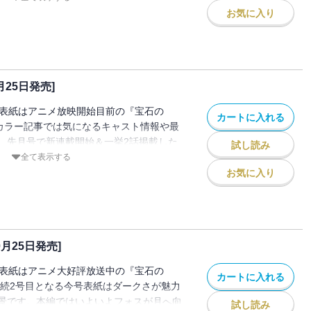
。10月よりTVアニメ放送開始の『宝石の
お気に入り
メ最新情報＆ビジュアルを公開。本編では
発。大人気の『マージナルオペレーショ
が8月23日発売。通常版のほかミニ画集的
き限定版も同時発売。 ＊電子配信版は通
月25日発売]
ードに時間がかかる場合がございます。
、表紙はアニメ放映開始目前の『宝石の
カートに入れる
頭カラー記事では気になるキャスト情報や最
。先月号で新連載開始＆一挙2話掲載した
試し読み
人がいい』が早くも超絶大反響。注目の今
全て表示する
と霧島のもとに超不穏な事件の一報が。9
お気に入り
8巻発売の『おおきく振りかぶって』は4市
中。新連載は尾崎かおり『金のひつじ』。
男女4人が高校で久々に再会、歳月は4人
らしていた。必見！ ＊電子配信版は通信
0月25日発売]
ドに時間がかかる場合がございます。
、表紙はアニメ大好評放送中の『宝石の
カートに入れる
連続2号目となる今号表紙はダークさが魅力
景です。本編ではいよいよフォスが月へ向
試し読み