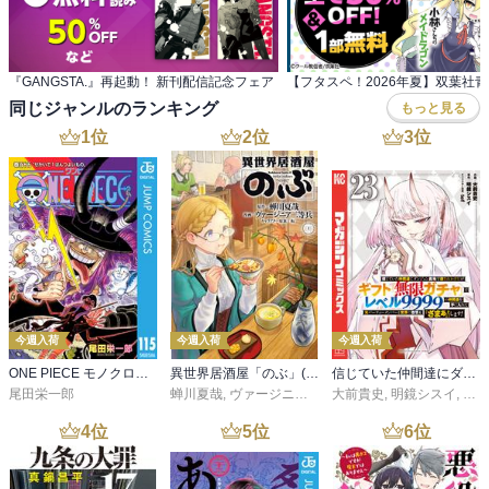
『GANGSTA.』再起動！ 新刊配信記念フェア
同じジャンルのランキング
もっと見る
1
位
2
位
3
位
今週入荷
今週入荷
今週入荷
ONE PIECE モノクロ版 115
異世界居酒屋「のぶ」(22)
信じていた仲間達にダンジョン奥地で殺されかけたがギフト『無限ガチャ』でレベル９９９９の仲間達を手に入れて元パーティーメンバーと世界に復讐＆『ざまぁ！』します！（２３）
尾田栄一郎
蝉川夏哉
,
ヴァージニア二等兵
大前貴史
,
転
,
明鏡シスイ
,
ｔｅ
4
位
5
位
6
位