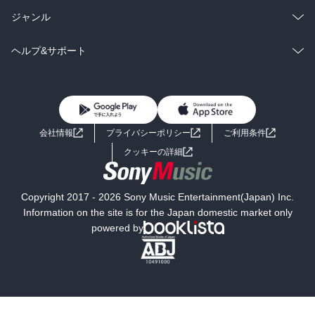
BL・TL
雑誌・グラビア
ビジネス・実用
ラノベ
小説
総合
コミック
ジャンル
BL・TL
雑誌・グラビア
ビジネス・実用
ラノベ
小説
コミック
男性コミック
ヘルプ&サポート
BL・TL
雑誌・グラビア
ビジネス・実用
女性コミック
コミック誌
初めての方へ
ヘルプ
BL・TL
ライトノベル
男子向けラノベ
よくあるご質問
お問い合わせ
会社情報
プライバシーポリシー
ご利用条件
女子向けラノベ
小説
利用規約
クッキーの詳細
国内小説
海外小説
Copyright 2017 - 2026 Sony Music Entertainment(Japan) Inc.
ミステリー
SF
Information on the site is for the Japan domestic market only
powered by
歴史・時代小説
文学
雑誌
グラビア写真集
ボーイズラブ
ティーンズラブ