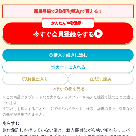
204
新規登録で
円(税込)で買える！
かんたん30秒登録！
今すぐ会員登録をする
購入手続きに進む
カートに入れる
お気に入り
試し読み
ほかの巻を見る
※この商品はタブレットなど大きなディスプレイを備えた機器で読むことに適し
ています。
文字だけを拡大することや、文字列のハイライト、検索、辞書の参照、引用など
の機能が使用できません。
あらすじ
原付免許しか持っていない聖と、新入部員ながら幼い頃からミニバ