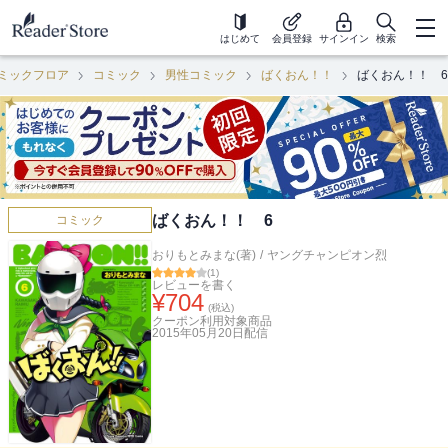
はじめて
会員登録
サインイン
検索
ミックフロア
コミック
男性コミック
ばくおん！！
ばくおん！！ 6
ばくおん！！ 6
コミック
おりもとみまな(著)
/
ヤングチャンピオン烈
(
1
)
レビューを書く
¥
704
(税込)
クーポン利用対象商品
2015年05月20日
配信