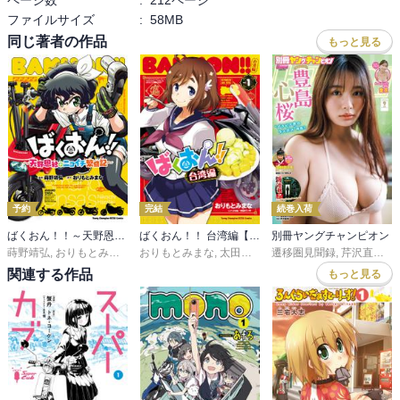
ファイルサイズ
:
58MB
同じ著者の作品
もっと見る
予約
完結
続巻入荷
ばくおん！！～天野恩紗のニコイチ繁盛記～
ばくおん！！ 台湾編【電子単行本】
別冊ヤングチャンピオン
蒔野靖弘
,
おりもとみまな
おりもとみまな
,
太田ぐいや
遷移圏見聞録
,
芹沢直樹
,
み
関連する作品
もっと見る