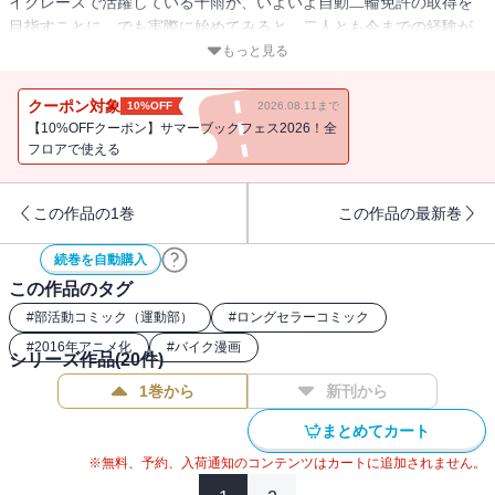
イクレースで活躍している千雨が、いよいよ自動二輪免許の取得を
目指すことに。でも実際に始めてみると、二人とも今までの経験が
思わぬ事態を招いて…!?
もっと見る
クーポン対象
10%OFF
2026.08.11まで
【10%OFFクーポン】サマーブックフェス2026！全
フロアで使える
この作品の1巻
この作品の最新巻
続巻を自動購入
この作品のタグ
#
部活動コミック（運動部）
#
ロングセラーコミック
#
2016年アニメ化
#
バイク漫画
シリーズ作品(
20
件)
1巻から
新刊から
まとめてカート
※無料、予約、入荷通知のコンテンツはカートに追加されません。