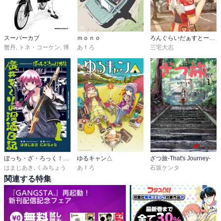
スーパーカブ
ｍｏｎｏ
ろんぐらいだぁすとーりーず！
蟹丹
,
トネ・コーケン
,
博
あｆろ
三宅大志
ぼっち・ざ・ろっく！外伝 廣井きくりの深酒日記
ゆるキャン△
ざつ旅-That's Journey-
はまじあき
,
くみちょう
あｆろ
石坂ケンタ
関連する特集