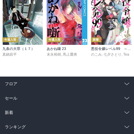
今週入荷
今週入荷
新着
九条の大罪（１７）
あかね噺 23
悪役令嬢レベル99 ～私は裏ボスですが魔王ではありません～ その６
真鍋昌平
末永裕樹
,
馬上鷹将
のこみ
,
七夕さとり
,
Tea
フロア
総合
コミック
セール
ラノベ
小説
総合
コミック
新着
雑誌・グラビア
ビジネス・実用
ラノベ
小説
総合
コミック
ランキング