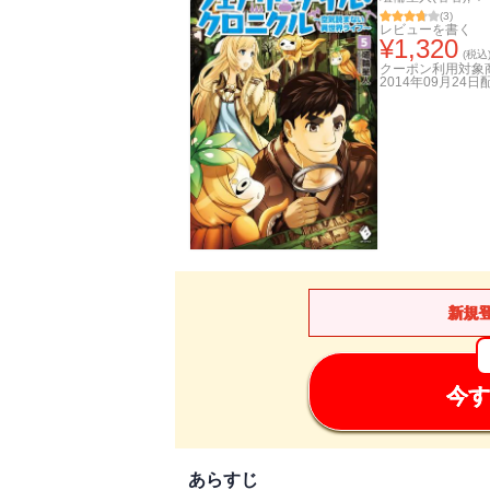
(
3
)
レビューを書く
¥
1,320
(税込
クーポン利用対象
2014年09月24日
新規
今す
あらすじ