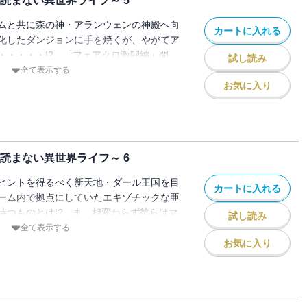
読まない異世界ライフ～ 5
ムと共に森の神・アランウェンの神殿へ向
カートに入れる
化したダンジョンに手を焼くが、やがてア
・・・・・!? 「フェアクロ激闘編」開
試し読み
ばります!!
全て表示する
お気に入り
読まない異世界ライフ～ 6
ヒントを得るべく新天地・ダール王国を目
カートに入れる
ーム内で拠点にしていたエキゾチックな亜
待つものとは!? ま、相変わらず彼らはマ
試し読み
・・・・・。
全て表示する
お気に入り