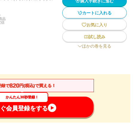
購入手続きに進む
カートに入れる
)
商品
配信
お気に入り
試し読み
ほかの巻を見る
820
登録で
円(税込)で買える！
かんたん30秒登録！
ぐ会員登録をする