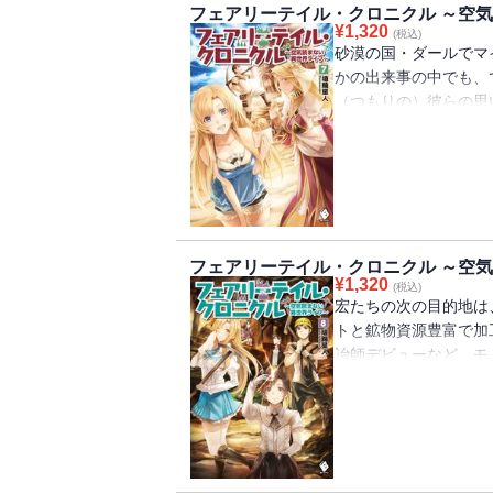
フェアリーテイル・クロニクル ～空気
¥
1,320
(税込)
砂漠の国・ダールでマ
かの出来事の中でも、
（つもりの）彼らの思
にお呼びがかかるので
フェアリーテイル・クロニクル ～空気
¥
1,320
(税込)
宏たちの次の目的地は
トと鉱物資源豊富で加
冶師デビューなど、モ
マ工房・精錬祭り」開幕