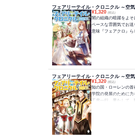
フェアリーテイル・クロニクル ～空気
¥
1,320
(税込)
闇の組織の暗躍をよそ
ペースな雰囲気でお送
意味『フェアクロ』ら
フェアリーテイル・クロニクル ～空気
¥
1,320
(税込)
知の国・ローレンの首
学院の発展のために力
工房一行。果たして、
宏達はどう調理するのか