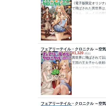
《電子版限定オリジナ
で飛ばされた異世界は
ニクル』そっくりの世
スキルを保持していた
と共に自給自足の生活
ノづくり系」異世界フ
フェアリーテイル・クロニクル ～空気
¥
1,320
(税込)
異世界に飛ばされて以
王国の王太子から依頼
まさかそれが王国の一
ず・・・・・・!? 
待望の第二弾！ 至高
ライフは今日も続く！
フェアリーテイル・クロニクル ～空気