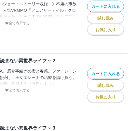
ルショートストーリー収録！》不慮の事故
カートに入れる
、人気VRMMO『フェアリーテイル・クロ
界だった。ゲーム内で生産職人として高い
試し読み
宏は、そこで再会したクラスメイトの春菜
全て表示する
を開始することになるのだが……!? 「モ
お気に入り
ァンタジーの始まり始まり。
読まない異世界ライフ～ 2
来、厄介事続きの宏と春菜。ファーレーン
カートに入れる
を受け、王女エレーナの治療を請け負う。
大事に発展するとは思いもよら
試し読み
まったりモノづくり系異世界ファンタジー、
全て表示する
のクラフト職人・宏の空気読まない異世界
お気に入り
読まない異世界ライフ～ 3