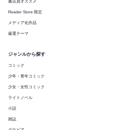
書店員オススメ
Reader Store 限定
メディア化作品
厳選テーマ
ジャンルから探す
コミック
少年・青年コミック
少女・女性コミック
ライトノベル
小説
雑誌
グラビア