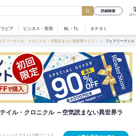
詳細検索
はじ
グラビア
ビジネス
・実用
BL・TL
タテヨミ
ェアリーテイル・クロニクル ～空気読まない異世界ライフ～
フェアリーテイル
テイル・クロニクル ～空気読まない異世界ラ
ｉｃｃｉ(イラスト)
/
MFブックス