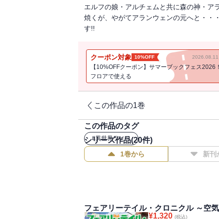
エルフの娘・アルチェムと共に森の神・ア
焼くが、やがてアランウェンの元へと・・・
す!!
クーポン対象
10%OFF
2026.08.
【10%OFFクーポン】サマーブックフェス2026
フロアで使える
この作品の1巻
この作品のタグ
#
異世界ラノベ
シリーズ作品(
20
件)
1巻から
新刊
フェアリーテイル・クロニクル ～空気
¥
1,320
(税込)