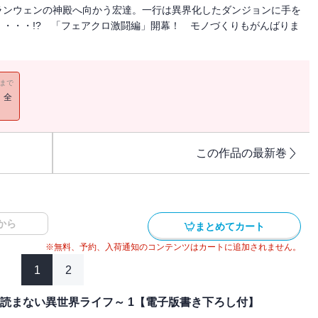
ランウェンの神殿へ向かう宏達。一行は異界化したダンジョンに手を
・・・!? 「フェアクロ激闘編」開幕！ モノづくりもがんばりま
11まで
！全
この作品の最新巻
から
まとめてカート
※無料、予約、入荷通知のコンテンツはカートに追加されません。
1
2
読まない異世界ライフ～ 1【電子版書き下ろし付】