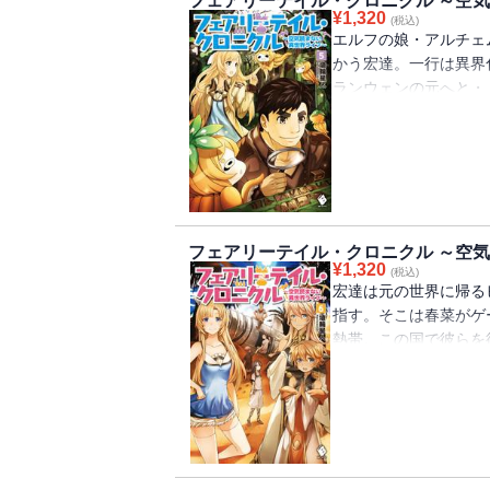
フェアリーテイル・クロニクル ～空気
¥
1,320
(税込)
エルフの娘・アルチェ
かう宏達。一行は異界
ランウェンの元へと・
幕！ モノづくりもがん
フェアリーテイル・クロニクル ～空気
¥
1,320
(税込)
宏達は元の世界に帰る
指す。そこは春菜がゲ
熱帯。この国で彼らを
イペースなんだけど・