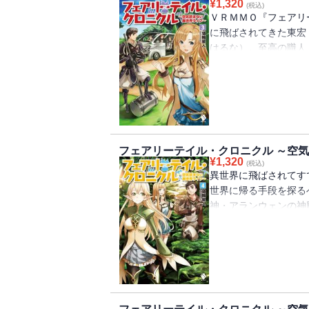
¥
1,320
(税込)
ＶＲＭＭＯ『フェアリ
に飛ばされてきた東宏
はるな）。至高の職人
続く！
フェアリーテイル・クロニクル ～空気
¥
1,320
(税込)
異世界に飛ばされてす
世界に帰る手段を探る
神・アランウェンの神
の物語？ お宝素材!?