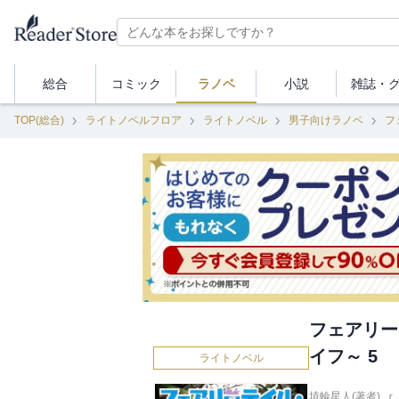
総合
コミック
ラノベ
小説
雑誌・
TOP(総合)
ライトノベルフロア
ライトノベル
男子向けラノベ
フ
フェアリー
イフ～ 5
ライトノベル
埴輪星人(著者)
,
ｒ