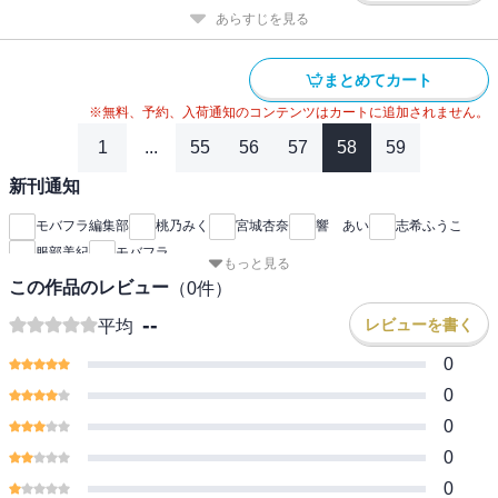
あらすじを見る
まとめてカート
※無料、予約、入荷通知のコンテンツはカートに追加されません。
1
...
55
56
57
58
59
新刊通知
モバフラ編集部
桃乃みく
宮城杏奈
響 あい
志希ふうこ
服部美紀
モバフラ
もっと見る
この作品のレビュー
（
0
件）
--
レビューを書く
平均
0
0
0
0
0