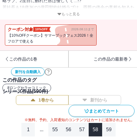
略ラブ、2度目に触れた唇は優しくて…!?
若社長＆18歳JKの1億円契約結婚ラブは、両親の借金の真相を知るた
めに、JKは元カレと組んで夫の調査開始!?
もっと見る
アラサー女医＆年下モデル夫婦の契約結婚始まりラブは、妻とイケ
メン整体師の空気感に夫のジェラシーMAX!!?
クーポン対象
10%OFF
2026.08.11まで
社長令嬢のタイムリープ復讐サスペンスは、裏切った夫と親友に初
【10%OFFクーポン】サマーブックフェス2026！全
夜の思い出まで汚されて…！
フロアで使える
大人の沼ラブ4本立て!!
この作品の1巻
この作品の最新巻
桃乃みく「拗らせ皇太子の偏愛遊戯」
この人は敵？ 味方…!? 乙女ゲーキャラになった鍼灸師女子は、沼
新刊を自動購入
男皇太子の心も体も治したい。そこへ王位継承者の新キャラが登場
この作品のタグ
して!?
#
ロングセラーコミック
シリーズ作品(
590
件)
原作・宮城杏奈/作画・響あい「旦那様はすべてを与える」
1巻から
新刊から
ずっと幸せでいたいから…真実と向き合う。若社長＆18歳JKの1億円
契約結婚ラブ、JKは元カレとともに、夫が両親を陥れた疑惑を調査
まとめてカート
することに!?
※無料、予約、入荷通知のコンテンツはカートに追加されません。
志希ふうこ「これ以上は契約外です！」
1
...
55
56
57
58
59
アイツに触れられて、そんな声出すなよ…!! アラサー女医＆年下モ