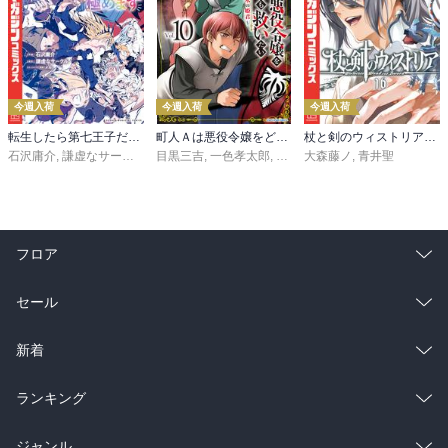
今週入荷
今週入荷
今週入荷
転生したら第七王子だったので、気ままに魔術を極めます（２４）
町人Ａは悪役令嬢をどうしても救いたい ～どぶと空と氷の姫君～１０【電子書店共通特典イラスト付】
杖と剣のウィストリア（１６）
石沢庸介
,
謙虚なサークル
,
メル。
目黒三吉
,
一色孝太郎
,
Parum
大森藤ノ
,
青井聖
フロア
総合
コミック
セール
ラノベ
小説
総合
コミック
新着
雑誌・グラビア
ビジネス・実用
ラノベ
小説
総合
コミック
ランキング
BL・TL
雑誌・グラビア
ビジネス・実用
ラノベ
小説
総合
コミック
ジャンル