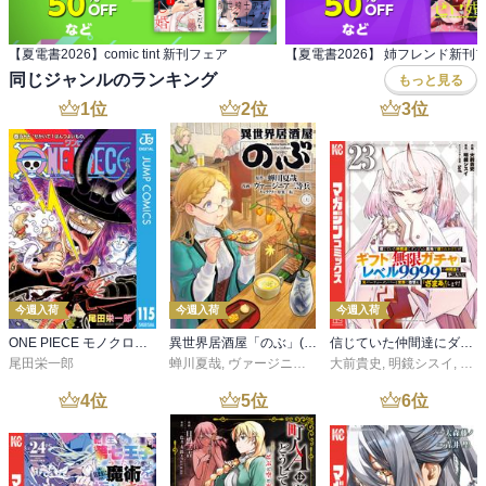
【夏電書2026】comic tint 新刊フェア
【夏電書2026】 姉フレンド新刊
同じジャンルのランキング
もっと見る
1
位
2
位
3
位
今週入荷
今週入荷
今週入荷
ONE PIECE モノクロ版 115
異世界居酒屋「のぶ」(22)
信じていた仲間達にダンジョン奥地で殺されかけたがギフト『無限ガチャ』でレベル９９９９の仲間達を手に入れて元パーティーメンバーと世界に復讐＆『ざまぁ！』します！（２３）
尾田栄一郎
蝉川夏哉
,
ヴァージニア二等兵
大前貴史
,
転
,
明鏡シスイ
,
ｔｅ
4
位
5
位
6
位