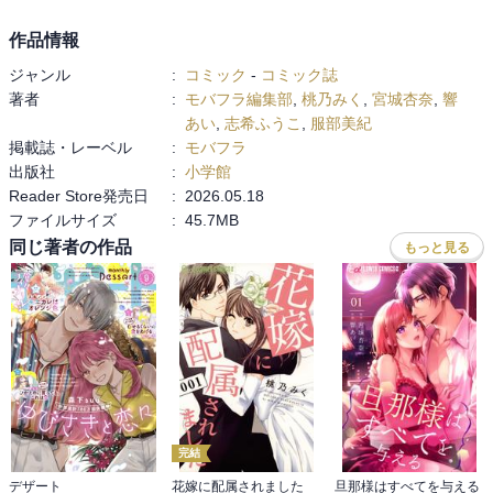
作品情報
ジャンル
:
コミック
-
コミック誌
著者
:
モバフラ編集部
,
桃乃みく
,
宮城杏奈
,
響
あい
,
志希ふうこ
,
服部美紀
掲載誌・レーベル
:
モバフラ
出版社
:
小学館
Reader Store発売日
:
2026.05.18
ファイルサイズ
:
45.7MB
同じ著者の作品
もっと見る
完結
デザート
花嫁に配属されました
旦那様はすべてを与える