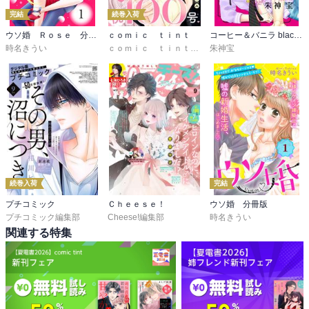
完結
続巻入荷
ウソ婚 Ｒｏｓｅ 分冊版
ｃｏｍｉｃ ｔｉｎｔ
コーヒー＆バニラ black【マイクロ】
時名きうい
ｃｏｍｉｃ ｔｉｎｔ編集部
朱神宝
続巻入荷
完結
プチコミック
Ｃｈｅｅｓｅ！
ウソ婚 分冊版
プチコミック編集部
Cheese!編集部
時名きうい
関連する特集