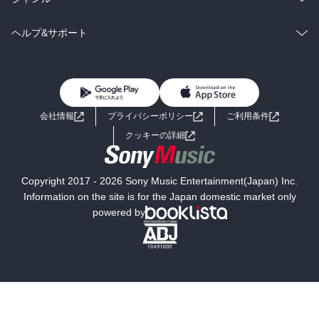
BL・TL
雑誌・グラビア
ビジネス・実用
ラノベ
小説
コミック
男性コミック
ヘルプ&サポート
BL・TL
雑誌・グラビア
ビジネス・実用
女性コミック
コミック誌
初めての方へ
ヘルプ
BL・TL
ライトノベル
男子向けラノベ
よくあるご質問
お問い合わせ
会社情報
プライバシーポリシー
ご利用条件
女子向けラノベ
小説
利用規約
クッキーの詳細
国内小説
海外小説
Copyright 2017 - 2026 Sony Music Entertainment(Japan) Inc.
ミステリー
SF
Information on the site is for the Japan domestic market only
powered by
歴史・時代小説
文学
雑誌
グラビア写真集
ボーイズラブ
ティーンズラブ