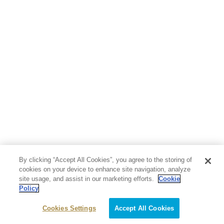
人文・思想・歴史
社会・政治・法律
ビジネス・経済
サイエンス・テクノロジー
コンピュータ・情報
くらし・家庭
料理・酒
ファッション・美容・ダイエット
ホビー&カルチャー
スポーツ・アウトドア
地図・ガイド
エンターテイメント
芸術・アート
映画・音楽・演劇
By clicking “Accept All Cookies”, you agree to the storing of
写真集
教養
cookies on your device to enhance site navigation, analyze
site usage, and assist in our marketing efforts.
Cookie
Policy
医学・福祉
教育・語学・参考書
Cookies Settings
Accept All Cookies
児童書