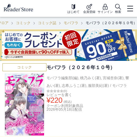
はじめて
会員登録
サインイン
検索
フロア
コミック
コミック誌
モバフラ
モバフラ（２０２６年１０号）
モバフラ（２０２６年１０号）
コミック
モバフラ編集部(編)
,
桃乃みく(著)
,
宮城杏奈(著)
,
響
あい(著)
,
志希ふうこ(著)
,
服部美紀(著)
/
モバフラ
(
0
)
レビューを書く
¥
220
(税込)
クーポン利用対象商品
2026年05月18日
配信