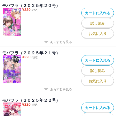
デルの契約結婚ラブ、妻行きつけの整体院で、夫はイケメン院長に
モバフラ（２０２５年２０号）
¥
220
ジェラシー!?
(税込)
カートに入れる
服部美紀「今度は私が、あなたたちを壊す」
試し読み
初夜の思い出まで、汚されて…。夫と親友に殺された社長令嬢が、3
年前にタイムスリップ。結婚式の裏で、夫＆親友が裏切りの逢瀬と
お気に入り
密談を…!?
あらすじを見る
モバフラ（２０２５年２１号）
¥
220
(税込)
カートに入れる
試し読み
お気に入り
あらすじを見る
モバフラ（２０２５年２２号）
¥
220
(税込)
カートに入れる