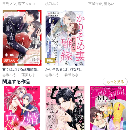
玉島ノン
,
森下ｓｕｕ
,
蟹沢ちひろ
桃乃みく
,
旗谷澄生
,
春凪りぐ
,
岩下慶子
宮城杏奈
,
,
しろうさな
響あい
,
戸沢
無料あり
完結
甘くほどける政略結婚～大嫌いな人は愛したがりの許婚でした～
かりそめ妻は円満な離縁を所望します!～氷の騎士の溺愛はわかりづらい～
志希ふうこ
,
蓮美ちま
志希ふうこ
,
春登あき
関連する作品
もっと見る