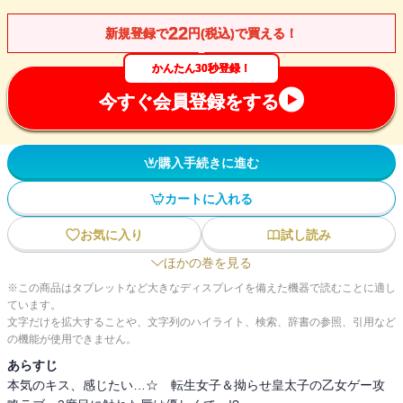
22
新規登録で
円(税込)で買える！
かんたん30秒登録！
今すぐ会員登録をする
購入手続きに進む
カートに入れる
お気に入り
試し読み
ほかの巻を見る
※この商品はタブレットなど大きなディスプレイを備えた機器で読むことに適し
ています。
文字だけを拡大することや、文字列のハイライト、検索、辞書の参照、引用など
の機能が使用できません。
あらすじ
本気のキス、感じたい…☆ 転生女子＆拗らせ皇太子の乙女ゲー攻