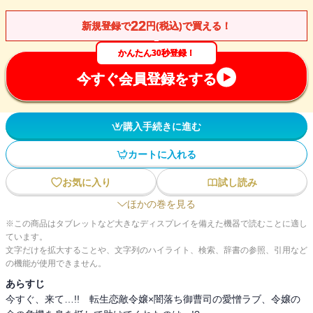
22
新規登録で
円(税込)で買える！
かんたん30秒登録！
今すぐ会員登録をする
購入手続きに進む
カートに入れる
お気に入り
試し読み
ほかの巻を見る
※この商品はタブレットなど大きなディスプレイを備えた機器で読むことに適し
ています。
文字だけを拡大することや、文字列のハイライト、検索、辞書の参照、引用など
の機能が使用できません。
あらすじ
今すぐ、来て…!! 転生恋敵令嬢×闇落ち御曹司の愛憎ラブ、令嬢の