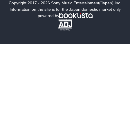
Copyright 2017 - 2026 Sony Music Entertainment(Japan) Inc.
ミステリー
SF
Information on the site is for the Japan domestic market only
powered by
歴史・時代小説
文学
雑誌
グラビア写真集
ボーイズラブ
ティーンズラブ
人文・思想・歴史
社会・政治・法律
ビジネス・経済
サイエンス・テクノロジー
コンピュータ・情報
くらし・家庭
料理・酒
ファッション・美容・ダイエット
ホビー&カルチャー
スポーツ・アウトドア
地図・ガイド
エンターテイメント