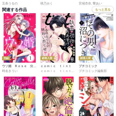
五条うるの
桃乃みく
宮城杏奈
,
響あい
関連する作品
もっと見る
完結
続巻入荷
続巻入荷
ウソ婚 Ｒｏｓｅ 分冊版
ｃｏｍｉｃ ｔｉｎｔ
プチコミック
時名きうい
ｃｏｍｉｃ ｔｉｎｔ編集部
プチコミック編集部