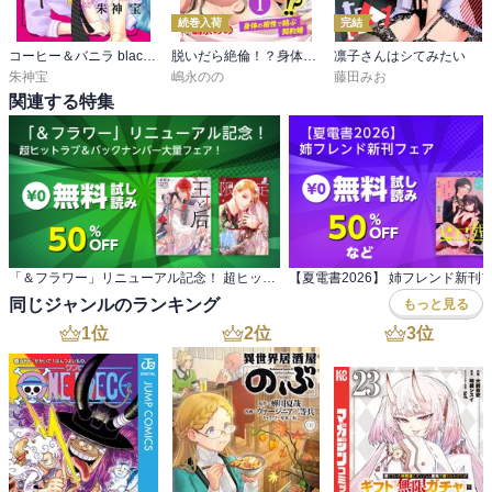
続巻入荷
完結
コーヒー＆バニラ black【マイクロ】
脱いだら絶倫！？身体の相性で結ぶ契約婚
凛子さんはシてみたい
朱神宝
嶋永のの
藤田みお
関連する特集
「＆フラワー」リニューアル記念！ 超ヒットラブ＆バックナンバー大量フェア！
【夏電書2026】 姉フレンド新刊
同じジャンルのランキング
もっと見る
1
位
2
位
3
位