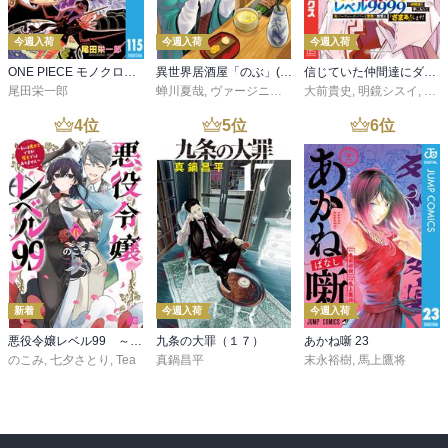
今週入荷
今週入荷
今週入荷
ONE PIECE モノクロ版 115
異世界居酒屋「のぶ」(22)
信じていた仲間達にダンジョン奥地で殺されかけたがギフト『無限ガチャ』でレベル９９９９の仲間達を手に入れて元パーティーメンバーと世界に復讐＆『ざまぁ！』します！（２３）
尾田栄一郎
蝉川夏哉
,
ヴァージニア二等兵
大前貴史
,
転
,
明鏡シスイ
,
ｔｅ
4
位
5
位
6
位
新着
今週入荷
今週入荷
悪役令嬢レベル99 ～私は裏ボスですが魔王ではありません～ その６
九条の大罪（１７）
あかね噺 23
のこみ
,
七夕さとり
,
Tea
真鍋昌平
末永裕樹
,
馬上鷹将