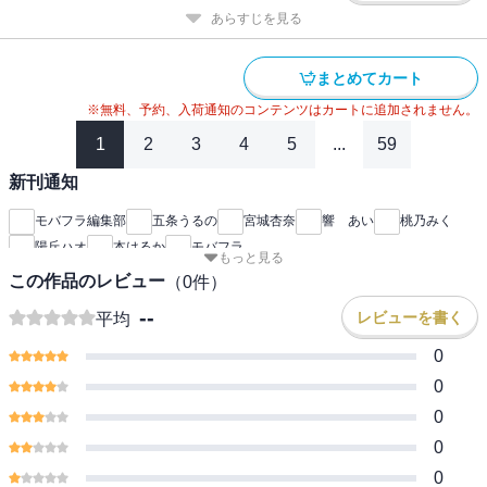
あらすじを見る
まとめてカート
※無料、予約、入荷通知のコンテンツはカートに追加されません。
1
2
3
4
5
...
59
新刊通知
モバフラ編集部
五条うるの
宮城杏奈
響 あい
桃乃みく
陽丘ハオ
本はるか
モバフラ
もっと見る
この作品のレビュー
（
0
件）
--
レビューを書く
平均
0
0
0
0
0