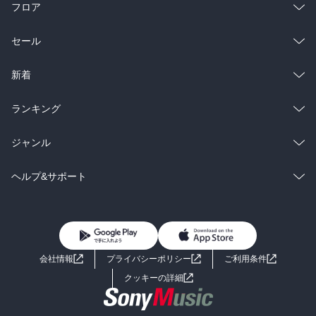
フロア
総合
コミック
セール
ラノベ
小説
総合
コミック
新着
雑誌・グラビア
ビジネス・実用
ラノベ
小説
総合
コミック
ランキング
BL・TL
雑誌・グラビア
ビジネス・実用
ラノベ
小説
総合
コミック
ジャンル
BL・TL
雑誌・グラビア
ビジネス・実用
ラノベ
小説
コミック
男性コミック
ヘルプ&サポート
BL・TL
雑誌・グラビア
ビジネス・実用
女性コミック
コミック誌
初めての方へ
ヘルプ
BL・TL
ライトノベル
男子向けラノベ
よくあるご質問
お問い合わせ
会社情報
プライバシーポリシー
ご利用条件
女子向けラノベ
小説
利用規約
クッキーの詳細
国内小説
海外小説