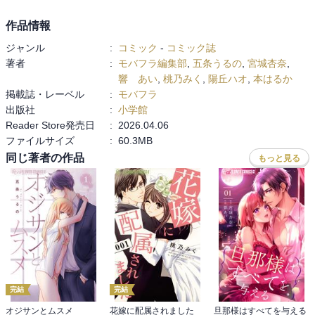
作品情報
ジャンル
:
コミック
-
コミック誌
著者
:
モバフラ編集部
,
五条うるの
,
宮城杏奈
,
響 あい
,
桃乃みく
,
陽丘ハオ
,
本はるか
掲載誌・レーベル
:
モバフラ
出版社
:
小学館
Reader Store発売日
:
2026.04.06
ファイルサイズ
:
60.3MB
同じ著者の作品
もっと見る
完結
完結
オジサンとムスメ
花嫁に配属されました
旦那様はすべてを与える