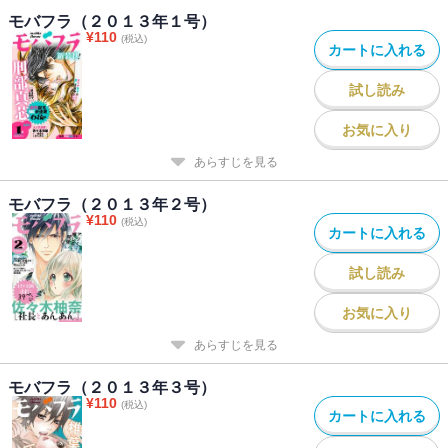
師女子に、沼男皇太子が突然のキス！ だけどハピエンは簡単じゃ
モバフラ（２０１３年１号）
¥
110
なくて…。
(税込)
カートに入れる
陽丘ハオ「一度絶望したので無敵彼女になりました」
試し読み
推しよりも、最高の彼氏!! 強がりOLは、内緒の推し活を彼氏に見
られてピンチ!? 夜の観覧車で話し合い＆家まで待てなくてホテルプ
お気に入り
レイ☆
あらすじを見る
本はるか「主任のスーツを脱がしたい」
モバフラ（２０１３年２号）
あなただから、シたかった。OLが片想い相手の上司と、元彼トラウ
¥
110
(税込)
カートに入れる
マ解消リハビリH☆ でも彼の真意がわからなすぎて…私、嫌われち
ゃった!?
試し読み
お気に入り
あらすじを見る
モバフラ（２０１３年３号）
¥
110
(税込)
カートに入れる