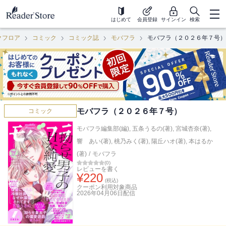
はじめて
会員登録
サインイン
検索
クフロア
コミック
コミック誌
モバフラ
モバフラ（２０２６年７号）
モバフラ（２０２６年７号）
コミック
モバフラ編集部(編)
,
五条うるの(著)
,
宮城杏奈(著)
,
響 あい(著)
,
桃乃みく(著)
,
陽丘ハオ(著)
,
本はるか
(著)
/
モバフラ
(
0
)
レビューを書く
¥
220
(税込)
クーポン利用対象商品
2026年04月06日
配信