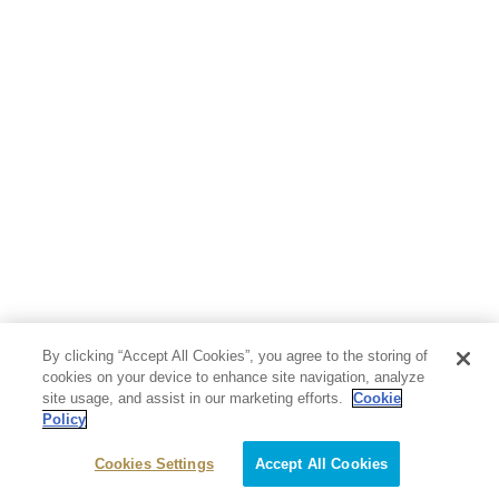
芸術・アート
映画・音楽・演劇
写真集
教養
医学・福祉
教育・語学・参考書
児童書
By clicking “Accept All Cookies”, you agree to the storing of
cookies on your device to enhance site navigation, analyze
site usage, and assist in our marketing efforts.
Cookie
Policy
Cookies Settings
Accept All Cookies