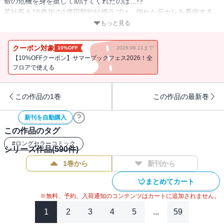
命の危機を身を挺して助けてくれたのは…!?
若社長＆18歳JKの1億円契約結婚ラブは、倒れた元カレを看病する
JKに、元カレの想いが限界突破して…!?
もっと見る
乙女ゲーキャラになった女子は、拗らせ皇太子からのふいうちキス
で大混乱!?
クーポン対象
10%OFF
2026.08.11まで
強がりOLは、内緒の推し活が彼氏にバレてピンチ!? OLが片想いし
【10%OFFクーポン】サマーブックフェス2026！全
てた主任と勢いHシちゃって…これからの関係、どうなるの…!?
フロアで使える
刺激的な恋たっぷり5本立て!!
この作品の1巻
この作品の最新巻
五条うるの「復讐にもえる冷徹社長に、なぜか溺愛されてます」
何度も立ち上がるお前が、オレの心を急がせる。転生恋敵令嬢×闇落
新刊を自動購入
ち御曹司の愛憎ラブ、番犬に襲われ絶体絶命の令嬢を助けに来たの
この作品のタグ
は…!?
#
ロングセラーコミック
シリーズ作品(
590
件)
原作・宮城杏奈/作画・響あい「旦那様はすべてを与える」
1巻から
新刊から
もう一度、ぬくもりを感じて…!! 若社長＆18歳JKの1億円契約結婚
ラブ、元カレを2人きりの部屋で看病したJKは、ふいに抱き寄せられ
まとめてカート
て…!!
※無料、予約、入荷通知のコンテンツはカートに追加されません。
桃乃みく「拗らせ皇太子の偏愛遊戯」
1
2
3
4
5
...
59
触れる唇で、世界を変えたくて…！ 乙女ゲーキャラになった鍼灸