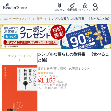
はじめて
会員登録
サインイン
検索
エンターテイメント
雑学
シンプルな暮らしの教科書 《食べること編》
シンプルな暮らしの教科書 《食べるこ
エンターテイメン
と編》
ト
渡邊香春子(著)
/
講談社の実用ＢＯＯＫ
(
2
)
レビューを書く
¥
1,155
(税込)
クーポン利用対象商品
2013年10月04日
配信