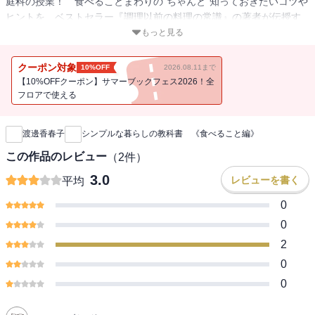
庭科の授業！ 食べることまわりの“ちゃんと”知っておきたいコツや
ヒントを、ベストセラー『調理以前の料理の常識』の著者が伝授す
る企画です。「毎日の献立に悩んでしまう」「手際が悪くて時間が
もっと見る
かかってしまう」「同じようなメニューばかりになってしまう」な
ど、家事が得意ではない人には、上達するヒントがきっと見つかる
クーポン対象
10%OFF
2026.08.11まで
一冊です。
【10%OFFクーポン】サマーブックフェス2026！全
フロアで使える
新刊通知
渡邊香春子
シンプルな暮らしの教科書 《食べること編》
この作品のレビュー
（
2
件）
3.0
レビューを書く
平均
0
0
2
0
0