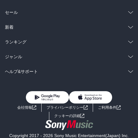
総合
コミック
セール
ラノベ
小説
総合
コミック
新着
雑誌・グラビア
ビジネス・実用
ラノベ
小説
総合
コミック
ランキング
BL・TL
雑誌・グラビア
ビジネス・実用
ラノベ
小説
総合
コミック
ジャンル
BL・TL
雑誌・グラビア
ビジネス・実用
ラノベ
小説
コミック
男性コミック
ヘルプ&サポート
BL・TL
雑誌・グラビア
ビジネス・実用
女性コミック
コミック誌
初めての方へ
ヘルプ
BL・TL
ライトノベル
男子向けラノベ
よくあるご質問
お問い合わせ
会社情報
プライバシーポリシー
ご利用条件
女子向けラノベ
小説
利用規約
クッキーの詳細
国内小説
海外小説
Copyright 2017 - 2026 Sony Music Entertainment(Japan) Inc.