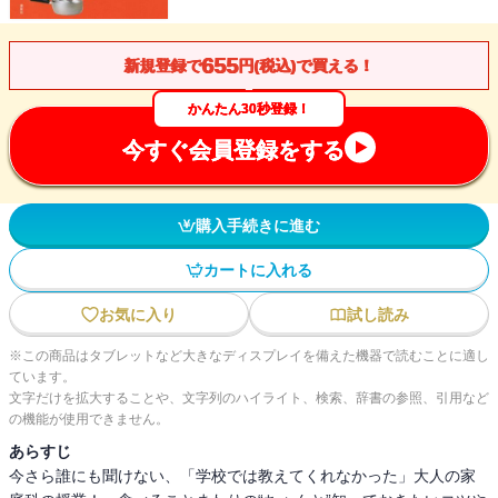
655
新規登録で
円(税込)で買える！
かんたん30秒登録！
今すぐ会員登録をする
購入手続きに進む
カートに入れる
お気に入り
試し読み
※この商品はタブレットなど大きなディスプレイを備えた機器で読むことに適し
ています。
文字だけを拡大することや、文字列のハイライト、検索、辞書の参照、引用など
の機能が使用できません。
あらすじ
今さら誰にも聞けない、「学校では教えてくれなかった」大人の家