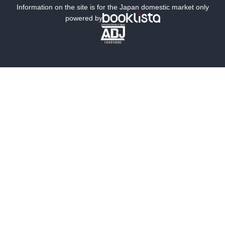
ミステリー
SF
Information on the site is for the Japan domestic market only
powered by
歴史・時代小説
文学
雑誌
グラビア写真集
ボーイズラブ
ティーンズラブ
人文・思想・歴史
社会・政治・法律
ビジネス・経済
サイエンス・テクノロジー
コンピュータ・情報
くらし・家庭
料理・酒
ファッション・美容・ダイエット
ホビー&カルチャー
スポーツ・アウトドア
地図・ガイド
エンターテイメント