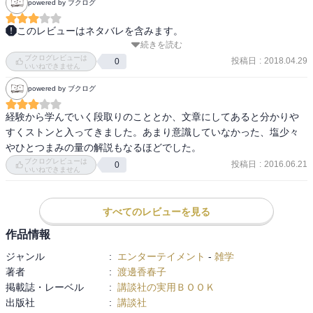
powered by ブクログ
このレビューはネタバレを含みます。
続きを読む
これだけあれば一通り。

ブクログレビューは
見えないところに手をかけることは素晴らしい。まあ、自分と家族
投稿日
:
2018.04.29
0
いいねできません
のために泣きながらでも好きでなくても作る自炊もあるんだけど
powered by ブクログ
ね。前の本でも思ったけど、ちょっとハードル高めか。
経験から学んでいく段取りのこととか、文章にしてあると分かりや
すくストンと入ってきました。あまり意識していなかった、塩少々
やひとつまみの量の解説もなるほどでした。
ブクログレビューは
投稿日
:
2016.06.21
0
いいねできません
すべてのレビューを見る
作品情報
ジャンル
:
エンターテイメント
-
雑学
著者
:
渡邊香春子
掲載誌・レーベル
:
講談社の実用ＢＯＯＫ
出版社
:
講談社