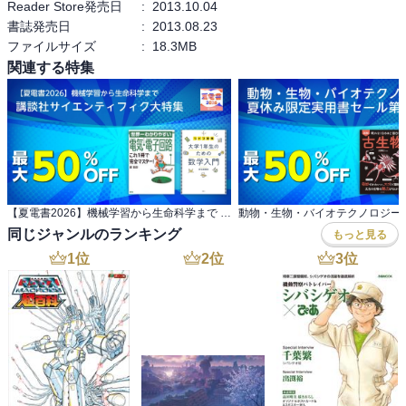
Reader Store発売日
:
2013.10.04
書誌発売日
:
2013.08.23
ファイルサイズ
:
18.3MB
関連する特集
【夏電書2026】機械学習から生命科学まで 講談社サイエンティフィク大特集
同じジャンルのランキング
もっと見る
1
位
2
位
3
位