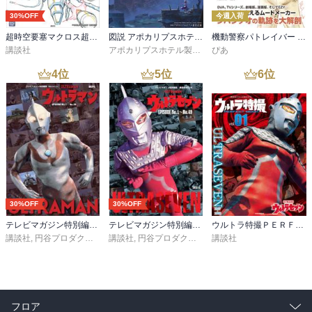
30%OFF
今週入荷
超時空要塞マクロス超百科
図説 アポカリプスホテル運営記録
機動警察パトレイバー シバシゲオぴあ
講談社
アポカリプスホテル製作委員会
ぴあ
4
位
5
位
6
位
30%OFF
30%OFF
テレビマガジン特別編集 ウルトラマン ＥＰＩＳＯＤＥ Ｎｏ．１～Ｎｏ．３９
テレビマガジン特別編集 ウルトラセブン ＥＰＩＳＯＤＥ Ｎｏ．１～Ｎｏ．４９
ウルトラ特撮ＰＥＲＦＥＣＴ ＭＯＯＫ ｖｏｌ．１ ウルトラセブン
講談社
,
円谷プロダクション
講談社
,
円谷プロダクション
講談社
フロア