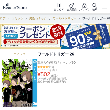
はじめて
会員登録
サインイン
検索
ロア
コミック
男性コミック
ワールドトリガー
ワールドトリガー 26
ワールドトリガー 26
コミック
葦原大介(著者)
/
ジャンプSQ.
(
16
)
レビューを書く
¥
502
(税込)
クーポン利用対象商品
2023年06月02日
配信