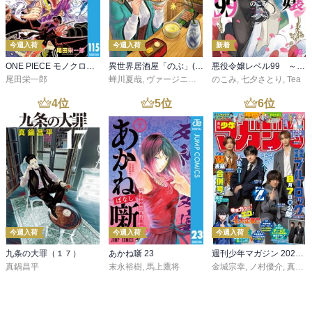
今週入荷
今週入荷
新着
ONE PIECE モノクロ版 115
異世界居酒屋「のぶ」(22)
悪役令嬢レベル99 ～私は裏ボスですが魔王ではありません～ その６
尾田栄一郎
蝉川夏哉
,
ヴァージニア二等兵
のこみ
,
転
,
七夕さとり
,
Tea
4
位
5
位
6
位
今週入荷
今週入荷
今週入荷
九条の大罪（１７）
あかね噺 23
週刊少年マガジン 2026年36・37号[2026年8月5日発売]
真鍋昌平
末永裕樹
,
馬上鷹将
金城宗幸
,
ノ村優介
,
真島ヒロ