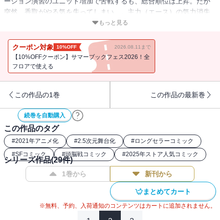
ーション演習のユニット増加で苦戦するも、総合順位は上昇。だが
突然、香取がやる気を失ってしまい…。主力（エース）の気力消失
に、修はどうする!?
もっと見る
クーポン対象
10%OFF
2026.08.11まで
【10%OFFクーポン】サマーブックフェス2026！全
フロアで使える
この作品の1巻
この作品の最新巻
続巻を自動購入
この作品のタグ
#
2021年アニメ化
#
2.5次元舞台化
#
ロングセラーコミック
#
SFコミック
#
頭脳戦コミック
#
2025年ストア人気コミック
シリーズ作品(
29
件)
1巻から
新刊から
まとめてカート
※無料、予約、入荷通知のコンテンツはカートに追加されません。