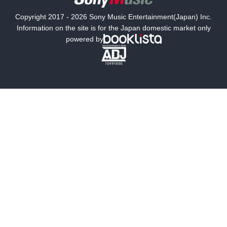
国内小説
海外小説
Copyright 2017 - 2026 Sony Music Entertainment(Japan) Inc.
ミステリー
SF
Information on the site is for the Japan domestic market only
powered by
歴史・時代小説
文学
雑誌
グラビア写真集
ボーイズラブ
ティーンズラブ
人文・思想・歴史
社会・政治・法律
ビジネス・経済
サイエンス・テクノロジー
コンピュータ・情報
くらし・家庭
料理・酒
ファッション・美容・ダイエット
ホビー&カルチャー
スポーツ・アウトドア