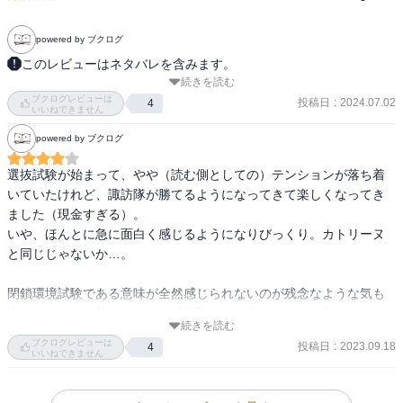
powered by ブクログ
このレビューはネタバレを含みます。
続きを読む
【あらすじ】

ブクログレビューは
3日目を迎えた遠征選抜試験！ 修たち諏訪7番隊は、戦闘シミュレー
投稿日
:
2024.07.02
4
いいねできません
ション演習のユニット増加で苦戦するも、総合順位は上昇。だが突
powered by ブクログ
然、香取がやる気を失ってしまい…。主力の気力消失に、修はどう
する!?

選抜試験が始まって、やや（読む側としての）テンションが落ち着
いていたけれど、諏訪隊が勝てるようになってきて楽しくなってき
・‥…━━━☆・‥…━━━☆・‥…━━━☆

ました（現金すぎる）。

いや、ほんとに急に面白く感じるようになりびっくり。カトリーヌ
感想は最終巻にまとめて記載予定です。
と同じじゃないか…。

閉鎖環境試験である意味が全然感じられないのが残念なような気も
する。スマホで他のチームと連絡取れちゃうんだ…という。

続きを読む
ブクログレビューは
投稿日
:
2023.09.18
4
燃えるてるてるが良かったです。

いいねできません
ジャクソンは引き続きがんばれ。

早いとこ戦闘試験を見せてください。