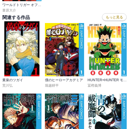
ワールドトリガー オフィシャルデータブック BORDER BRIEFING FILE
葦原大介
関連する作品
もっと見る
完結
黄泉のツガイ
僕のヒーローアカデミア
HUNTER×HUNTER モノクロ版
荒川弘
堀越耕平
冨樫義博