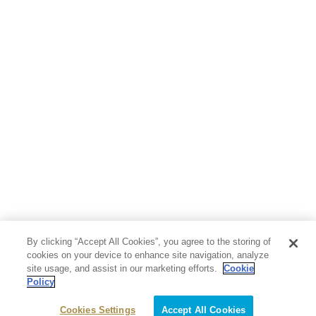
地図・ガイド
エンターテイメント
芸術・アート
映画・音楽・演劇
写真集
教養
医学・福祉
教育・語学・参考書
児童書
By clicking “Accept All Cookies”, you agree to the storing of
cookies on your device to enhance site navigation, analyze
site usage, and assist in our marketing efforts.
Cookie
Policy
Cookies Settings
Accept All Cookies