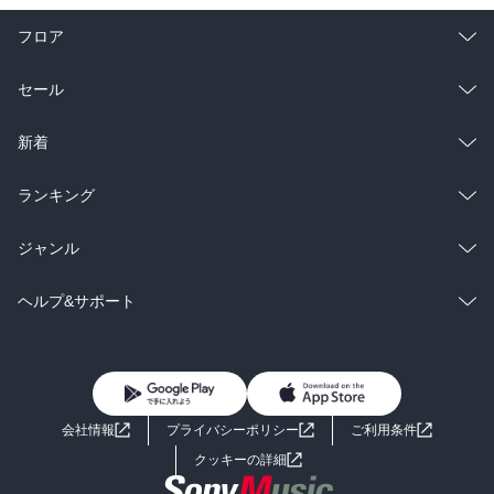
フロア
総合
コミック
セール
ラノベ
小説
総合
コミック
新着
雑誌・グラビア
ビジネス・実用
ラノベ
小説
総合
コミック
ランキング
BL・TL
雑誌・グラビア
ビジネス・実用
ラノベ
小説
総合
コミック
ジャンル
BL・TL
雑誌・グラビア
ビジネス・実用
ラノベ
小説
コミック
男性コミック
ヘルプ&サポート
BL・TL
雑誌・グラビア
ビジネス・実用
女性コミック
コミック誌
初めての方へ
ヘルプ
BL・TL
ライトノベル
男子向けラノベ
よくあるご質問
お問い合わせ
会社情報
プライバシーポリシー
ご利用条件
女子向けラノベ
小説
利用規約
クッキーの詳細