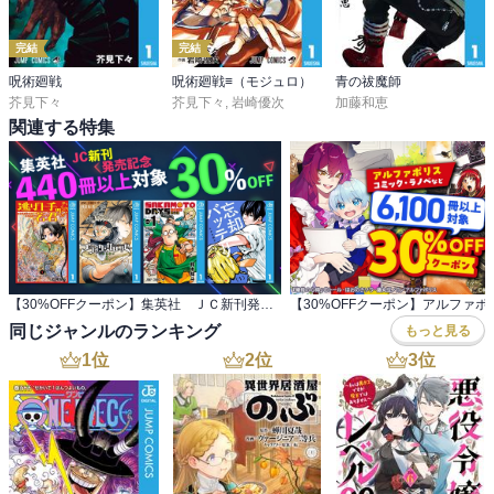
完結
完結
呪術廻戦
呪術廻戦≡（モジュロ）
青の祓魔師
芥見下々
芥見下々
,
岩崎優次
加藤和恵
関連する特集
【30%OFFクーポン】集英社 ＪＣ新刊発売記念 440冊以上対象
同じジャンルのランキング
もっと見る
1
位
2
位
3
位