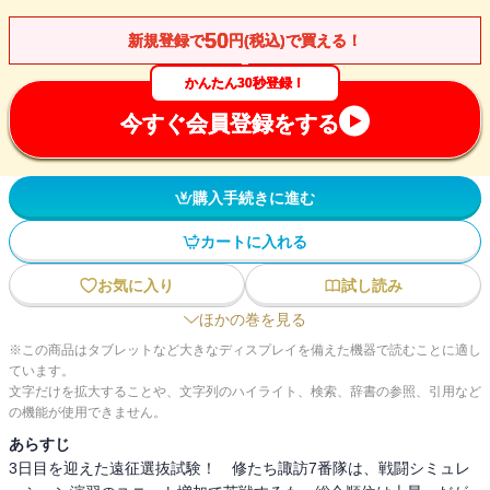
50
新規登録で
円(税込)で買える！
かんたん30秒登録！
今すぐ会員登録をする
購入手続きに進む
カートに入れる
お気に入り
試し読み
ほかの巻を見る
※この商品はタブレットなど大きなディスプレイを備えた機器で読むことに適し
ています。
文字だけを拡大することや、文字列のハイライト、検索、辞書の参照、引用など
の機能が使用できません。
あらすじ
3日目を迎えた遠征選抜試験！ 修たち諏訪7番隊は、戦闘シミュレ