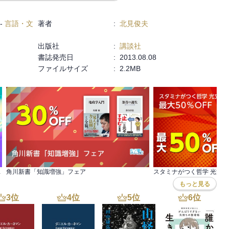
-
言語・文
著者
:
北見俊夫
出版社
:
講談社
書誌発売日
:
2013.08.08
ファイルサイズ
:
2.2MB
実用書セール第3弾
角川新書「知識増強」フェア
もっと見る
3
位
4
位
5
位
6
位