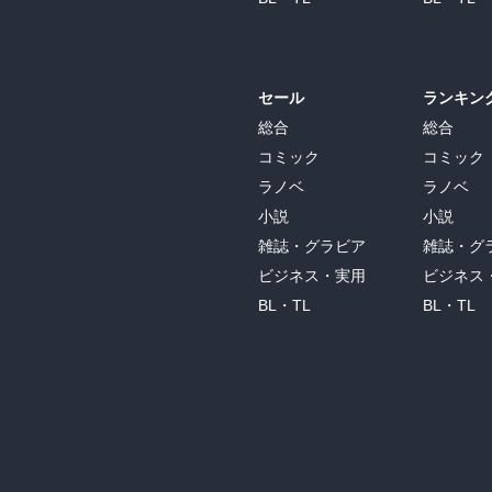
セール
ランキン
総合
総合
コミック
コミック
ラノベ
ラノベ
小説
小説
雑誌・グラビア
雑誌・グ
ビジネス・実用
ビジネス
BL・TL
BL・TL