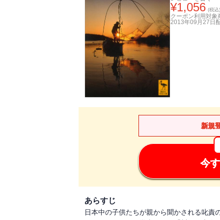
¥
1,056
(税込
クーポン利用対象
2013年09月27日
新規
今す
あらすじ
日本中の子供たちが親から聞かされる叱責