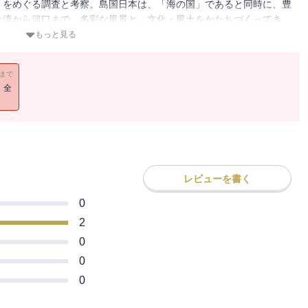
」をめぐる調査と考察。島国日本は、「海の国」であると同時に、豊
上流から河口まで、多彩な風景と、文化・風土をかたちづくってき
中行事、信仰と伝承など、豊富な事例で語りつくす。（講談社学術文
もっと見る
11まで
！全
レビューを書く
0
2
0
0
0