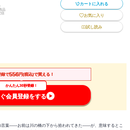
カートに入れる
)
商品
配信
お気に入り
試し読み
556
登録で
円(税込)で買える！
かんたん30秒登録！
ぐ会員登録をする
の言葉――お前は川の橋の下から拾われてきた――が、意味するとこ