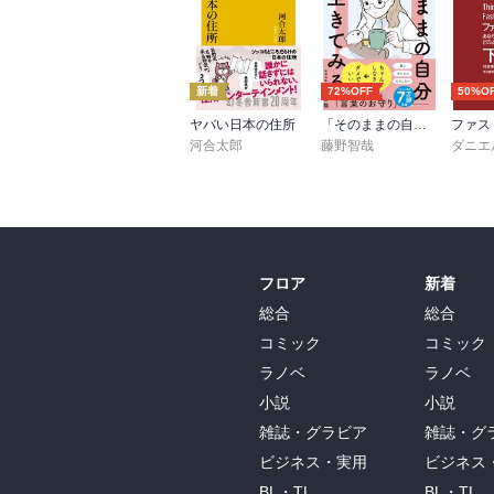
新着
72%OFF
50%O
ヤバい日本の住所
「そのままの自分」を生きてみる 精神科医が教える自分を責めない気持ちの整理術 (特装版)
河合太郎
藤野智哉
フロア
新着
総合
総合
コミック
コミック
ラノベ
ラノベ
小説
小説
雑誌・グラビア
雑誌・グ
ビジネス・実用
ビジネス
BL・TL
BL・TL