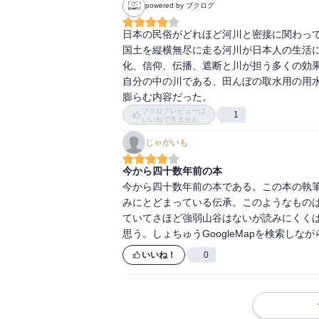
powered by ブクログ
日本の民俗がどれほど河川と密接に関わって
国土を縦横無尽に走る河川が日本人の生活
化、信仰、伝播、遮断と川が担う多くの効果
自分の中の川である、田んぼの取水用の用
膨らむ内容だった。
ブクログレビューは
1
いいねできません
じゃがいも
今から四十数年前の本
今から四十数年前の本である。この本の執筆
みにとどまっている伝承。このようなもの
ていてさほど強弱山谷はないが読みにくく
思う。しょちゅうGoogleMapを検索しな
いいね！
0