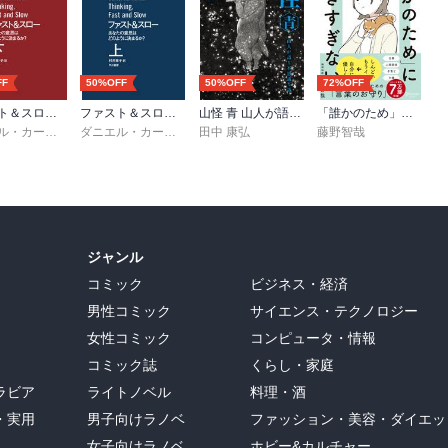
FF
50%OFF
50%OFF
72%OFF
ファスト＆スロー （下）
ファスト＆スロー （上）
山怪 青 山人が語る不思議な話
「誰かのため」に生きすぎない 精神科医が教えるがんばりすぎない気持ちの整理術 (特装版)
ダニエル・カーネマン
,
村井章子
ダニエル・カーネマン
田中 康弘
,
村井章子
藤野智哉
ジャンル
コミック
ビジネス・経済
男性コミック
サイエンス・テクノロジー
女性コミック
コンピュータ・情報
コミック誌
くらし・家庭
ラビア
ライトノベル
料理・酒
・実用
男子向けラノベ
ファッション・美容・ダイエッ
女子向けラノベ
ホビー&カルチャー