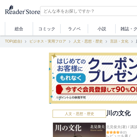
総合
コミック
ラノベ
小説
雑誌・
TOP(総合)
ビジネス・実用フロア
人文・思想・歴史
言語・文化
川の文化
人文・思想・歴史
北見俊夫(著)
/
講
(
2
)
レビューを書く