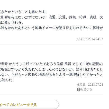
きたかということを書いた本。

に影響を与えないはずはないが、流通、交通、採集、狩猟、農耕、文
に驚かされる。

水路を兼ねたあれという地元イメージが塗り替えられる大いに興味が
投稿日
:
2014.04.07
当時 かろうじて残っていたであろう民俗 風習 そして古老の記憶の
は現在はすっかり失われてしまったのではないか。語り口は淡々とし
はない。ただもっと図板や地図があるとより一層理解しやすかったと
がら読んだ。
投稿日
:
2023.07.23
報告する
すべてのレビューを見る