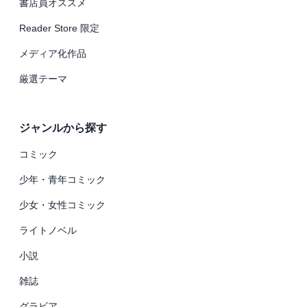
書店員オススメ
Reader Store 限定
メディア化作品
厳選テーマ
ジャンルから探す
コミック
少年・青年コミック
少女・女性コミック
ライトノベル
小説
雑誌
グラビア