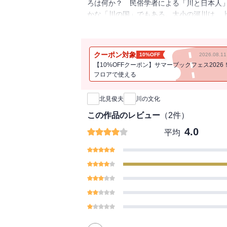
ろは何か？ 民俗学者による「川と日本人
かな「川の国」でもある。大小の河川は、
た。舟運と川船、川の狩猟、渡しと橋、年
庫）
クーポン対象
10%OFF
2026.08.
【10%OFFクーポン】サマーブックフェス2026
フロアで使える
新刊通知
北見俊夫
川の文化
この作品のレビュー
（
2
件）
4.0
平均