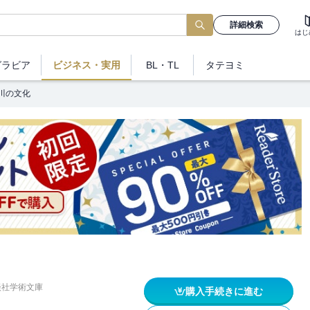
詳細検索
はじ
グラビア
ビジネス
・実用
BL・TL
タテヨミ
川の文化
談社学術文庫
購入手続きに進む