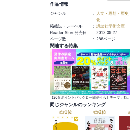
作品情報
ジャンル
:
人文・思想・歴史
化
掲載誌・レーベル
:
講談社学術文庫
Reader Store発売日
:
2013.09.27
ページ数
:
288ページ
関連する特集
【20％ポイントバック＆一部割引も】テーマ：動物・生物・バイオテクノロジー 夏休み限定
同じジャンルのランキング
1
位
2
位