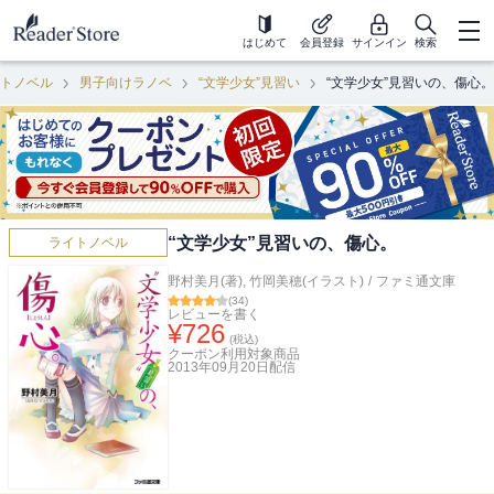
はじめて
会員登録
サインイン
検索
トノベル
男子向けラノベ
“文学少女”見習い
“文学少女”見習いの、傷心。
“文学少女”見習いの、傷心。
ライトノベル
野村美月(著)
,
竹岡美穂(イラスト)
/
ファミ通文庫
(
34
)
レビューを書く
¥
726
(税込)
クーポン利用対象商品
2013年09月20日
配信