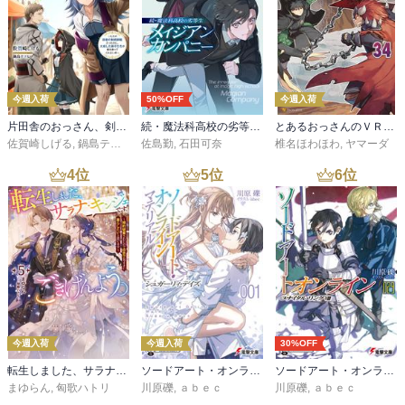
今週入荷
50%OFF
今週入荷
片田舎のおっさん、剣聖になる 11 ～ただの田舎の剣術師範だったのに、大成した弟子たちが俺を放ってくれない件～
続・魔法科高校の劣等生 メイジアン・カンパニー(11)
とあるおっさんのＶＲＭＭＯ活動記34
佐賀崎しげる
,
鍋島テツヒロ
佐島勤
,
石田可奈
椎名ほわほわ
,
ヤマーダ
4
位
5
位
6
位
今週入荷
今週入荷
30%OFF
転生しました、サラナ・キンジェです。ごきげんよう。５ ～婚約破棄されたので田舎で気ままに暮らしたいと思います～【電子書店共通特典SS付】
ソードアート・オンライン マテリアル１ シュガーリィ・デイズ
ソードアート・オンライン29 ユナイタル・リングVIII
まゆらん
,
匈歌ハトリ
川原礫
,
ａｂｅｃ
川原礫
,
ａｂｅｃ