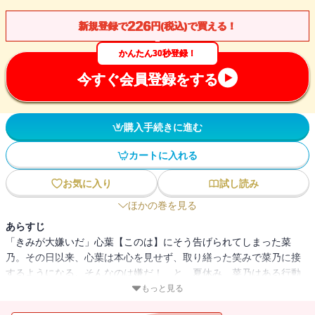
226
新規登録で
円(税込)で買える！
かんたん30秒登録！
今すぐ会員登録をする
購入手続きに進む
カートに入れる
お気に入り
試し読み
ほかの巻を見る
あらすじ
「きみが大嫌いだ」心葉【このは】にそう告げられてしまった菜
乃。その日以来、心葉は本心を見せず、取り繕った笑みで菜乃に接
するようになる。そんなのは嫌だ！ と、夏休み、菜乃はある行動
に出るが・・・・・・。傷心の夏が過ぎ、秋。文化祭に向け賑わう
もっと見る
校内で、菜乃はまた新たな出逢いを体験する。不吉な影を背負った