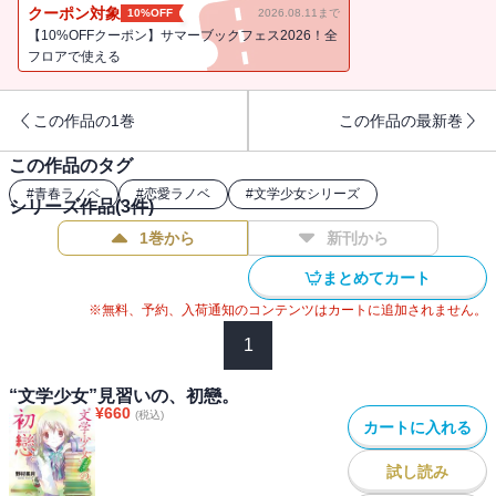
少女。彼女に関わる中で、菜乃は彼女の、そして心葉やななせ、皆
クーポン対象
10%OFF
2026.08.11まで
が様々に心に抱える闇と光を見つめることになる。もうひとつの“文
【10%OFFクーポン】サマーブックフェス2026！全
学少女”の物語、第2弾!!
フロアで使える
この作品の1巻
この作品の最新巻
この作品のタグ
#
青春ラノベ
#
恋愛ラノベ
#
文学少女シリーズ
シリーズ作品(
3
件)
1巻から
新刊から
まとめてカート
※無料、予約、入荷通知のコンテンツはカートに追加されません。
1
“文学少女”見習いの、初戀。
¥
660
(税込)
カートに入れる
試し読み