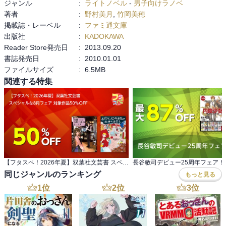
ジャンル
:
ライトノベル
-
男子向けラノベ
著者
:
野村美月
,
竹岡美穂
掲載誌・レーベル
:
ファミ通文庫
出版社
:
KADOKAWA
Reader Store発売日
:
2013.09.20
書誌発売日
:
2010.01.01
ファイルサイズ
:
6.5MB
関連する特集
【フタスペ！2026年夏】双葉社文芸書 スペシャルな8月フェア 対象作品50％OFF
長谷敏司デビュー25周年フェア！
同じジャンルのランキング
もっと見る
1
位
2
位
3
位