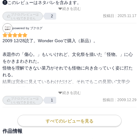
このレビューはネタバレを含みます。
続きを読む
菜乃ちゃんは不思議な魅力の持ち主だと再認識した傷心でした。

ブクログレビューは
菜乃ちゃんって読み始めて中盤くらいまでは本当に苦手意識が先行
投稿日
:
2025.11.17
2
いいねできません
してしまう珍しいヒロインだと思います。何でしょうね、光が強す
powered by ブクログ
ぎる故に無粋に感じるのでしょうか。人の心の柔らかいところにズ
ケズケ入り込んで、楽観的な言葉で心を踏み荒らされるような。

2009 12/28読了。Wonder Gooで購入（新品）。

彼女が嫌な性格なら良かったのに、これが100の善意だからタチが悪
い。

表題作の「傷心。」もいいけれど、文化祭を描いた「怪物。」に心
でも、菜乃ちゃんはしっかり「ごめんなさい」ができる子なんです
をかきまわされた。

よね。本当に凄い。ごめんなさいってありがとうより勇気がいる言
怪物を理解できない菜乃がそれでも怪物に向き合っていく姿に打た
葉ですよ。

れる。

だからこそ、物語の中で成長していく菜乃ちゃんを応援したくなる
結果は完全に見えているわけだけど、それでもこの見習い"文学少
のでしょうね。

女"には頑張ってほしいな。

今回のテーマはみずうみでしたが、まだしっかり読んだことのない
続きを読む
怪物を知って、そういう愛もあるなんて受け入れるよりも、理解で
お話なので今度読んでみたいと思います。
ブクログレビューは
投稿日
:
2009.12.29
1
きず時に怯えながらも友達になりたいと言い、先に進むとも言った
いいねできません
菜乃の綺麗さを応援したい、とかなんとか。
すべてのレビューを見る
作品情報