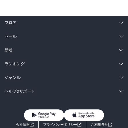
フロア
総合
コミック
セール
ラノベ
小説
総合
コミック
新着
雑誌・グラビア
ビジネス・実用
ラノベ
小説
総合
コミック
ランキング
BL・TL
雑誌・グラビア
ビジネス・実用
ラノベ
小説
総合
コミック
ジャンル
BL・TL
雑誌・グラビア
ビジネス・実用
ラノベ
小説
コミック
男性コミック
ヘルプ&サポート
BL・TL
雑誌・グラビア
ビジネス・実用
女性コミック
コミック誌
初めての方へ
ヘルプ
BL・TL
ライトノベル
男子向けラノベ
よくあるご質問
お問い合わせ
会社情報
プライバシーポリシー
ご利用条件