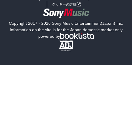
女子向けラノベ
小説
利用規約
クッキーの詳細
国内小説
海外小説
Copyright 2017 - 2026 Sony Music Entertainment(Japan) Inc.
ミステリー
SF
Information on the site is for the Japan domestic market only
powered by
歴史・時代小説
文学
雑誌
グラビア写真集
ボーイズラブ
ティーンズラブ
人文・思想・歴史
社会・政治・法律
ビジネス・経済
サイエンス・テクノロジー
コンピュータ・情報
くらし・家庭
料理・酒
ファッション・美容・ダイエット