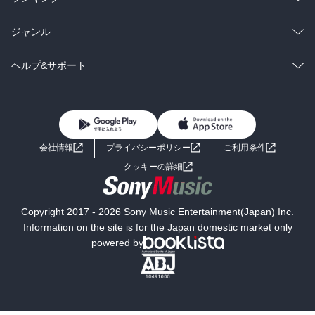
BL・TL
雑誌・グラビア
ビジネス・実用
ラノベ
小説
総合
コミック
ジャンル
BL・TL
雑誌・グラビア
ビジネス・実用
ラノベ
小説
コミック
男性コミック
ヘルプ&サポート
BL・TL
雑誌・グラビア
ビジネス・実用
女性コミック
コミック誌
初めての方へ
ヘルプ
BL・TL
ライトノベル
男子向けラノベ
よくあるご質問
お問い合わせ
会社情報
プライバシーポリシー
ご利用条件
女子向けラノベ
小説
利用規約
クッキーの詳細
国内小説
海外小説
Copyright 2017 - 2026 Sony Music Entertainment(Japan) Inc.
ミステリー
SF
Information on the site is for the Japan domestic market only
powered by
歴史・時代小説
文学
雑誌
グラビア写真集