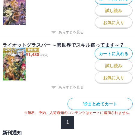
試し読み
お気に入り
あらすじを見る
ライオットグラスパー ～異世界でスキル盗ってます～ 7
最終巻
カートに入れる
¥
1,430
(税込)
試し読み
お気に入り
あらすじを見る
まとめてカート
※無料、予約、入荷通知のコンテンツはカートに追加されません。
1
新刊通知