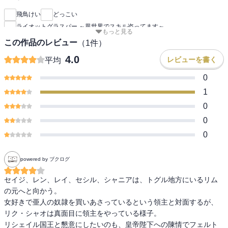
飛鳥けい
どっこい
ライオットグラスパー ～異世界でスキル盗ってます～
もっと見る
この作品のレビュー
（
1
件）
4.0
レビューを書く
平均
0
1
0
0
0
powered by ブクログ
セイジ、レン、レイ、セシル、シャニアは、トグル地方にいるリム
の元へと向かう。

女好きで亜人の奴隷を買いあさっているという領主と対面するが、
リク・シャオは真面目に領主をやっている様子。

リシェイル国王と懇意にしたいのも、皇帝陛下への陳情でフェルト