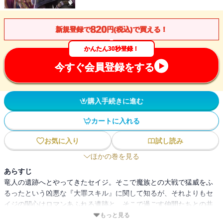
820
新規登録で
円(税込)で買える！
かんたん30秒登録！
今すぐ会員登録をする
購入手続きに進む
カートに入れる
お気に入り
試し読み
ほかの巻を見る
あらすじ
竜人の遺跡へとやってきたセイジ。そこで魔族との大戦で猛威をふ
るったという凶悪な『大罪スキル』に関して知るが、それよりもセ
イジの関心はロマンあふれる遺跡と、そこで過ごす仲間たちとの共
同生活に!?
もっと見る