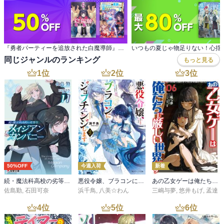
『勇者パーティーを追放された白魔導師』シリーズ 完結！ 【モンスター12周年】50％OFFセール
同じジャンルのランキング
もっと見る
1
位
2
位
3
位
50%OFF
今週入荷
新着
続・魔法科高校の劣等生 メイジアン・カンパニー(11)
悪役令嬢、ブラコンにジョブチェンジします９【電子特典付き】
あの乙女ゲーは俺たちに厳しい世界です 6
佐島勤
,
石田可奈
浜千鳥
,
八美☆わん
三嶋与夢
,
悠井もげ
,
孟達
4
位
5
位
6
位