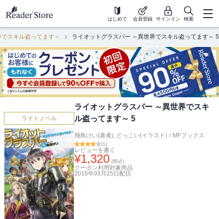
はじめて
会員登録
サインイン
検索
界でスキル盗ってます～
ライオットグラスパー ～異世界でスキル盗ってます～ 5
ライオットグラスパー ～異世界でスキ
ル盗ってます～ 5
ライトノベル
飛鳥けい(著者)
,
どっこい(イラスト)
/
MFブックス
(
1
)
レビューを書く
¥
1,320
(税込)
クーポン利用対象商品
2016年03月25日
配信