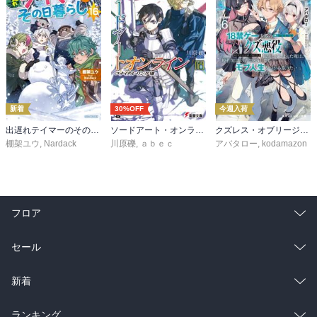
新着
30%OFF
今週入荷
出遅れテイマーのその日暮らし 16
ソードアート・オンライン29 ユナイタル・リングVIII
クズレス・オブリージュ６ 18禁ゲー世界のクズ悪役に転生してしまった俺は、原作知識の力でどうしてもモブ人生をつかみ取りたい【電子特別版】
棚架ユウ
,
Nardack
川原礫
,
ａｂｅｃ
アバタロー
,
kodamazon
フロア
総合
コミック
セール
ラノベ
小説
総合
コミック
新着
雑誌・グラビア
ビジネス・実用
ラノベ
小説
総合
コミック
ランキング