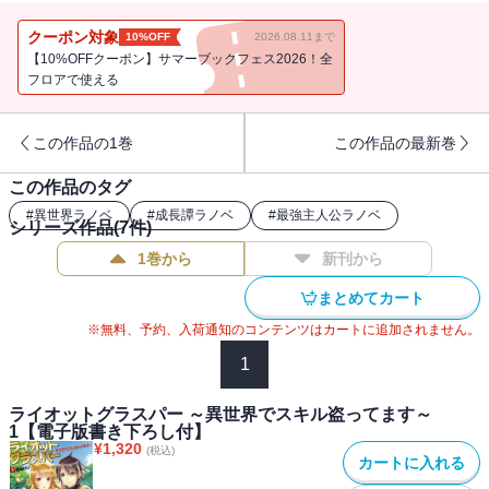
クーポン対象
10%OFF
2026.08.11まで
【10%OFFクーポン】サマーブックフェス2026！全
フロアで使える
この作品の1巻
この作品の最新巻
この作品のタグ
#
異世界ラノベ
#
成長譚ラノベ
#
最強主人公ラノベ
シリーズ作品(
7
件)
1巻から
新刊から
まとめてカート
※無料、予約、入荷通知のコンテンツはカートに追加されません。
1
ライオットグラスパー ～異世界でスキル盗ってます～
1【電子版書き下ろし付】
¥
1,320
(税込)
カートに入れる