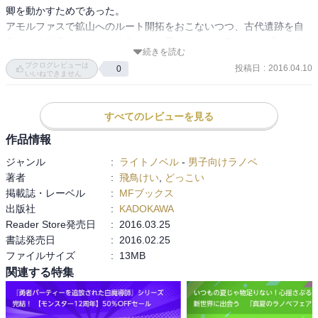
卿を動かすためであった。

アモルファスで鉱山へのルート開拓をおこないつつ、古代遺跡を自
分たちの拠点とし、さらに失ったと思っていたスライムのプリム改
続きを読む
めライムを仲間としたところで、魔族のディノが自分とリムを狙っ
ブクログレビューは
投稿日
:
2016.04.10
0
ていることをアルバから知らされる。

いいねできません
ドラゴニュートのシャニアは、古代遺跡を回りながら、７つの大罪
のスキルにかかわるなにかをやってるらしい。

すべてのレビューを見る
今回で憤怒、暴食、強欲の大罪スキルはそろう。
作品情報
ジャンル
:
ライトノベル
-
男子向けラノベ
著者
:
飛鳥けい
,
どっこい
掲載誌・レーベル
:
MFブックス
出版社
:
KADOKAWA
Reader Store発売日
:
2016.03.25
書誌発売日
:
2016.02.25
ファイルサイズ
:
13MB
関連する特集