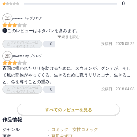
0
powered by ブクログ
このレビューはネタバレを含みます。
続きを読む
奴隷にするのに拉致するとして

ブクログレビューは
女子供も同じ様に労働をさせるのは効率が悪い気がする。

投稿日
:
2025.05.22
0
いいねできません
煮炊きや別の仕事を宛てがうのが普通では。

powered by ブクログ
それもナダイがあるから関係ないということだろうか。

髪も着物もそのままで働きづらそうだ。

斉国に攫われたリリを助けるために、スウォンが、グンテが、そし
実際ナダイ入りであろうがなかろうが

て風の部族がやってくる。生きるために戦うリリとヨナ。生きるこ
酒は脱水症状を起こすのだから飲水は酒だけ

と、命を奪うことの重み。
というのも意味がわからない。

ブクログレビューは
投稿日
:
2018.04.08
0
前も思ったが、護衛の一人は残すべきだ。

いいねできません
危機管理が足りていないと思ってしまう。

すべてのレビューを見る
ヨナとリリも心配だが、ハクの心労も心配なところ。

ユンに手綱を握るよう頼み、ハクに

作品情報
「彼女なら絶対大丈夫だよ」と声をかけるジェハが大人だ。

ジャンル
:
コミック
-
女性コミック
キジャもハクを励ましてくれる。

著者
:
草凪みずほ