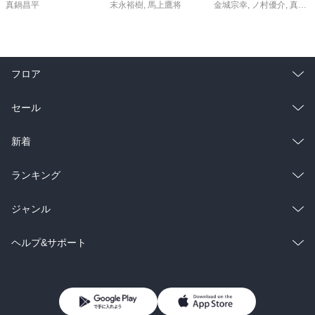
真鍋昌平
末永裕樹
,
馬上鷹将
金城宗幸
,
ノ村優介
,
真島ヒロ
フロア
総合
コミック
セール
ラノベ
小説
総合
コミック
新着
雑誌・グラビア
ビジネス・実用
ラノベ
小説
総合
コミック
ランキング
BL・TL
雑誌・グラビア
ビジネス・実用
ラノベ
小説
総合
コミック
ジャンル
BL・TL
雑誌・グラビア
ビジネス・実用
ラノベ
小説
コミック
男性コミック
ヘルプ&サポート
BL・TL
雑誌・グラビア
ビジネス・実用
女性コミック
コミック誌
初めての方へ
ヘルプ
BL・TL
ライトノベル
男子向けラノベ
よくあるご質問
お問い合わせ