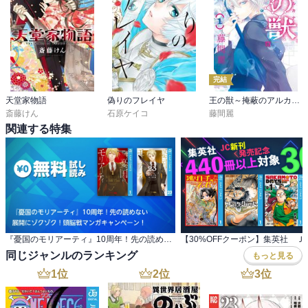
悲しく酷い状況ではあるが

強い決意がとても美しくもある。
完結
天堂家物語
偽りのフレイヤ
王の獣～掩蔽のアルカナ～
斎藤けん
石原ケイコ
藤間麗
関連する特集
『憂国のモリアーティ』10周年！先の読めない 展開にゾクゾク！頭脳戦マンガキャンペーン！
同じジャンルのランキング
もっと見る
1
位
2
位
3
位