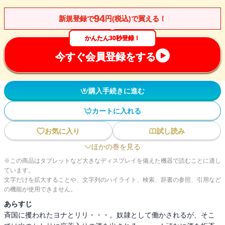
94
新規登録で
円(税込)で買える！
かんたん30秒登録！
今すぐ会員登録をする
購入手続きに進む
カートに入れる
お気に入り
試し読み
ほかの巻を見る
※この商品はタブレットなど大きなディスプレイを備えた機器で読むことに適し
ています。
文字だけを拡大することや、文字列のハイライト、検索、辞書の参照、引用など
の機能が使用できません。
あらすじ
斉国に攫われたヨナとリリ・・・。奴隷として働かされるが、そこ