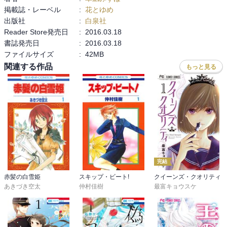
ハクは動揺すると黙るし、ハクが動揺するとキジャが落ち着くとい
掲載誌・レーベル
:
花とゆめ
うユンの見立ても面白い。

出版社
:
白泉社
確かに二人きりで旅をしていたら、今ほど前向きな

Reader Store発売日
:
2016.03.18
旅になっていなかっただろう。

書誌発売日
:
2016.03.18
仲間に心の内で感謝するハクが泣ける。

ファイルサイズ
:
42MB
シンアも気を遣ってくれるのが可愛い。

関連する作品
もっと見る
空風地の将軍が揃うのは確かに思ってもいない強い味方だが

ハクたちと邂逅してしまうのは複雑である。

ハクとスウォンが壁越しにお互い相手を認識しているのが切ない。

許せもしなければ許されたいとも思っていなかろうが

悲しい関係だ。

戦場でムンドクたちとハクが再会する描写が面白いし可愛い。

キジャがスウォンをヨナとハクの宿敵と認識してくれているのも優
完結
しい。

赤髪の白雪姫
スキップ・ビート!
クイーンズ・クオリティ
スウォンがキジャの手に触れ、

あきづき空太
仲村佳樹
最富キョウスケ
「私は玉座に座りたいのではありません」

とはっきり応えるシーンも良かった。

リリが覚悟を決めてヨナを隠し、囮になって捕まるところが本当に