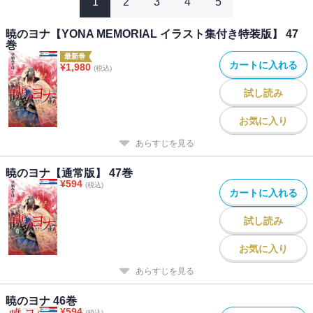
1
2
3
4
5
暁のヨナ【YONA MEMORIAL イラスト集付き特装版】 47
巻
最新巻
カートに入れる
¥
1,980
(税込)
試し読み
お気に入り
あらすじを見る
暁のヨナ【通常版】 47巻
¥
594
(税込)
カートに入れる
試し読み
お気に入り
あらすじを見る
暁のヨナ 46巻
¥
594
(税込)