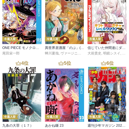
今週入荷
今週入荷
今週入荷
ONE PIECE モノクロ版 115
異世界居酒屋「のぶ」(22)
信じていた仲間達にダンジョン奥地で殺されかけたがギフト『無限ガチャ』でレベル９９９９の仲間達を手に入れて元パーティーメンバーと世界に復讐＆『ざまぁ！』します！（２３）
尾田栄一郎
蝉川夏哉
,
ヴァージニア二等兵
大前貴史
,
転
,
明鏡シスイ
,
ｔｅ
4
位
5
位
6
位
今週入荷
今週入荷
今週入荷
九条の大罪（１７）
あかね噺 23
週刊少年マガジン 2026年36・37号[2026年8月5日発売]