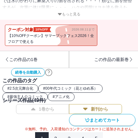
では水のかわりに麻薬入りの酒を出される・・・！頑なに酒を拒否
するが、次第に体は限界に・・・。ハクや四龍はヨナ達を救うた
め、二手に分かれて斉に潜入を計る。一方、斉国の調査のため、ス
もっと見る
ウォンが灯水町にやってきて!?
クーポン対象
10%OFF
2026.08.11まで
【10%OFFクーポン】サマーブックフェス2026！全
フロアで使える
この作品の1巻
この作品の最新巻
続巻を自動購入
この作品のタグ
#
2.5次元舞台化
#
00年代コミック（花とゆめ系）
#
最強主人公コミック
#
アニメ化
シリーズ作品(
49
件)
1巻から
新刊から
まとめてカート
※無料、予約、入荷通知のコンテンツはカートに追加されません。