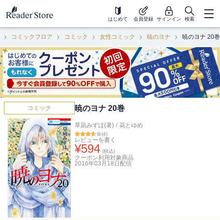
はじめて
会員登録
サインイン
検索
コミックフロア
コミック
女性コミック
暁のヨナ
暁のヨナ 20巻
暁のヨナ 20巻
コミック
草凪みずほ(著)
/
花とゆめ
(
4
)
レビューを書く
¥
594
(税込)
クーポン利用対象商品
2016年03月18日
配信