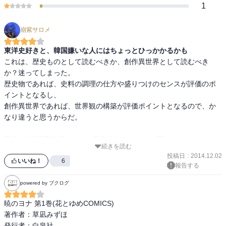
1
崩紫サロメ
東洋史好きと、韓国嫌いな人にはちょっとひっかかるかも
これは、歴史ものとして読むべきか、創作異世界として読むべき
か？迷ってしまった。

歴史物であれば、史料の調理の仕方や盛りつけのセンスが評価のポ
イントとなるし、

創作異世界であれば、世界観の構築が評価ポイントとなるので、か
なり違うと思うからだ。

最初、7世紀高句麗ベースの歴史物なのかな、と思った。

続きを読む
半島に三つの国家。主人公ヨナ皇女の国は半島北部の高華国。半島
投稿日
:
2014.12.02
の北に大国があり、南にやや小さな国が二つある。

いいね！
6
報告する
5部族の合議により国政が行われる。

powered by ブクログ
穏健な政策を進めるヨナの父帝は、重臣と王族により弑逆される。

暁のヨナ 第1巻(花とゆめCOMICS)

そのあたりが1巻なのだが、やはり642年のクーデターかな？と思っ
著作者：草凪みずほ

てしまったり。

発行者：白泉社
