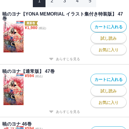
1
2
3
4
5
暁のヨナ【YONA MEMORIAL イラスト集付き特装版】 47
巻
最新巻
カートに入れる
¥
1,980
(税込)
試し読み
お気に入り
あらすじを見る
暁のヨナ【通常版】 47巻
¥
594
(税込)
カートに入れる
試し読み
お気に入り
あらすじを見る
暁のヨナ 46巻
¥
594
(税込)