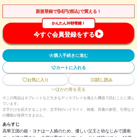
94
新規登録で
円(税込)で買える！
かんたん30秒登録！
今すぐ会員登録をする
購入手続きに進む
カートに入れる
お気に入り
試し読み
ほかの巻を見る
※この商品はタブレットなど大きなディスプレイを備えた機器で読むことに適し
ています。
文字だけを拡大することや、文字列のハイライト、検索、辞書の参照、引用など
の機能が使用できません。
あらすじ
高華王国の姫・ヨナは一人娘のため、優しい父王と幼なじみで護衛