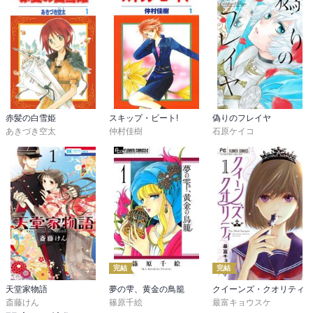
韓国ドラマで高句麗を扱うと、どうしても政治性が前面に出て、エ
ンターテイメント性を損ねている。

日本人による優れた中国史創作があるように、政治的に距離をおい
たきちんと「エンターテイメント」として成り立つ高句麗史創作が
あってもいいと思うのだが、

何かそうでもなく、安易に韓流におもねただけのようなもやっとも
ったいない感。

赤髪の白雪姫
スキップ・ビート!
偽りのフレイヤ
そのあたりが、少々引っかかるところ。

あきづき空太
仲村佳樹
石原ケイコ
ひっかかりながらも、読み続けたのは、単行本に収録されている作
者のコラム。

何で韓国っぽいのかはよくわからないままだが、

作中の人物一人一人に対して本当に思い入れを込めているのだな
あ、と感じた。

タイトルがなかなか決まらなかったが、このタイトルに決めた時の
エピソード、

創作が進まないときの苦労、それを乗り越えた話などを聞くと、

完結
完結
「安易に韓流ブームに乗った」と決めてかかった自分が、非常に失
礼で、器の小さな人間に感じた。

天堂家物語
夢の雫、黄金の鳥籠
クイーンズ・クオリティ
斎藤けん
篠原千絵
最富キョウスケ
というか、何かを書くということは、相当なエネルギーを要するも