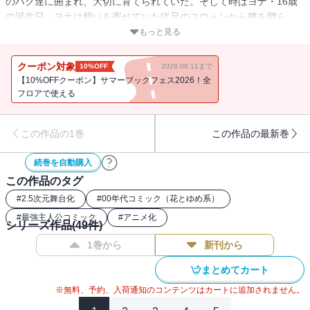
のハク達に囲まれ、大切に育てられていた。そして時はヨナ・16歳
の誕生日、ヨナは想いを寄せていた従兄のスウォンから簪を贈ら
れ、父へ自分の気持ちを伝えに行く。が、そこには思いも寄らぬ過
もっと見る
酷な運命が!?
クーポン対象
10%OFF
2026.08.11まで
【10%OFFクーポン】サマーブックフェス2026！全
フロアで使える
この作品の1巻
この作品の最新巻
続巻を自動購入
この作品のタグ
#
2.5次元舞台化
#
00年代コミック（花とゆめ系）
#
最強主人公コミック
#
アニメ化
シリーズ作品(
49
件)
1巻から
新刊から
まとめてカート
※無料、予約、入荷通知のコンテンツはカートに追加されません。