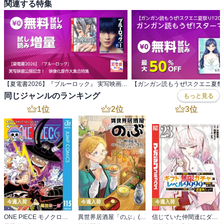
関連する特集
の。

どの作品にしても、やはり作者への敬意を持って、誠実に読まない
といけないと思った。

登場人物の数は結構多い方ではないかと思う。

ヨナを守る従者ハクと四龍たち。ヨナの初恋の人にして父の敵であ
る簒奪者スウォン様。

このあたりがメインなのだが、その周辺にもたくさんの人がいる。

【夏電書2026】『ブルーロック』 実写映画公開記念！ 映像化原作大集合特集
１・２巻でヨナに言い寄っていた火の部族長の「残念な次男坊」カ
同じジャンルのランキング
もっと見る
ン・テジュンなんてのは、

1
位
2
位
3
位
3巻以降すっかり存在を忘れていたのだが、9巻でカムバック、10巻
で主役級に生まれ変わる。

といっても、弱くて、情けなくて、でもそんな彼なりの成長を感じ
る。

少女漫画はイケメンインフレ傾向にあるので、こういうかっこ悪く
て味のあるキャラというのは貴重。

10巻まで読んだところの感想だが、まあまあ、普通に面白いと思
う。

今週入荷
今週入荷
今週入荷
「韓国」とはちと切り離して、「アジア風異世界」として見たとす
ONE PIECE モノクロ版 115
異世界居酒屋「のぶ」(22)
信じていた仲間達にダンジョン奥地で殺されかけたがギフト『無限ガチャ』でレベル９９９９の仲間達を手に入れて元パーティーメンバーと世界に復讐＆『ざまぁ！』します！（２３）