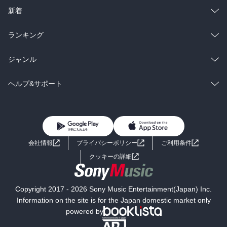
ラノベ
小説
総合
コミック
新着
雑誌・グラビア
ビジネス・実用
ラノベ
小説
総合
コミック
ランキング
BL・TL
雑誌・グラビア
ビジネス・実用
ラノベ
小説
総合
コミック
ジャンル
BL・TL
雑誌・グラビア
ビジネス・実用
ラノベ
小説
コミック
男性コミック
ヘルプ&サポート
BL・TL
雑誌・グラビア
ビジネス・実用
女性コミック
コミック誌
初めての方へ
ヘルプ
BL・TL
ライトノベル
男子向けラノベ
よくあるご質問
お問い合わせ
会社情報
プライバシーポリシー
ご利用条件
女子向けラノベ
小説
利用規約
クッキーの詳細
国内小説
海外小説
Copyright 2017 - 2026 Sony Music Entertainment(Japan) Inc.
ミステリー
SF
Information on the site is for the Japan domestic market only
powered by
歴史・時代小説
文学