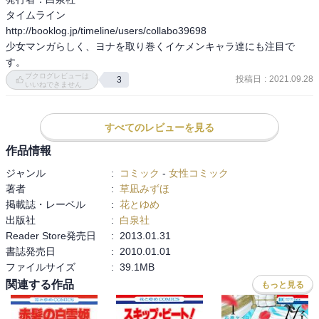
タイムライン

でも、読んでいくと別に高句麗史な話というわけではないことに気
http://booklog.jp/timeline/users/collabo39698

付く。

少女マンガらしく、ヨナを取り巻くイケメンキャラ達にも注目で
す。
自分の思考回路が韓国ドラマの見過ぎでおかしいのだろうか、と思
ブクログレビューは
投稿日
:
2021.09.28
3
ったのだが、

いいねできません
ちょっとネットを見ていても、この世界を「韓国」と感じた、どち
らかといえば「嫌韓」系の人が少なからずいるようだ。

すべてのレビューを見る
よくも悪くも、日本では中国風の名前、ヨーロッパ風の名前は

作品情報
普遍的な異世界として受け入れられるが、

ジャンル
:
コミック
-
女性コミック
韓国風の名前というのは、やはり、リアル世界の韓国とリンクさせ
著者
:
草凪みずほ
てしまうようだ。

掲載誌・レーベル
:
花とゆめ
そのことのメリットとデメリットを十分に考慮し、プラスの方に活
出版社
:
白泉社
かせているか？

Reader Store発売日
:
2013.01.31
安易に韓流ブームに乗っていないか？

書誌発売日
:
2010.01.01
韓国好きな人も韓国嫌いな人も何だか熱いし、

ファイルサイズ
:
39.1MB
私のような歴史好きは意地の悪い見方をする。

関連する作品
もっと見る
「高句麗」というのは、韓国・北朝鮮・中国が歴史認識でかなりも
めているところで、
