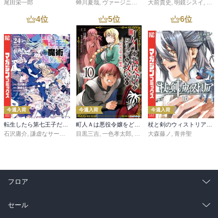
ると、可もなく不可もなく。

尾田栄一郎
蝉川夏哉
,
ヴァージニア二等兵
大前貴史
,
転
,
明鏡シスイ
,
ｔｅ
というのは、何だか既視感のある展開が多いのだな、と。

4
位
5
位
6
位
それだけ、日本のアジア風異世界ものも増えてきたということか。

どちらかというと、この作品はストーリーや世界観に独創性を求め
るよりも、

今週入荷
今週入荷
今週入荷
転生したら第七王子だったので、気ままに魔術を極めます（２４）
町人Ａは悪役令嬢をどうしても救いたい ～どぶと空と氷の姫君～１０【電子書店共通特典イラスト付】
杖と剣のウィストリア（１６）
石沢庸介
,
謙虚なサークル
,
メル。
目黒三吉
,
一色孝太郎
,
Parum
大森藤ノ
,
青井聖
フロア
総合
コミック
セール