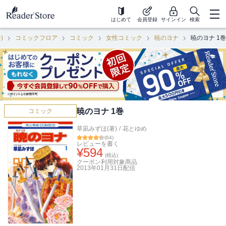
はじめて
会員登録
サインイン
検索
)
コミックフロア
コミック
女性コミック
暁のヨナ
暁のヨナ 1巻
暁のヨナ 1巻
コミック
草凪みずほ(著)
/
花とゆめ
(
64
)
レビューを書く
¥
594
(税込)
クーポン利用対象商品
2013年01月31日
配信