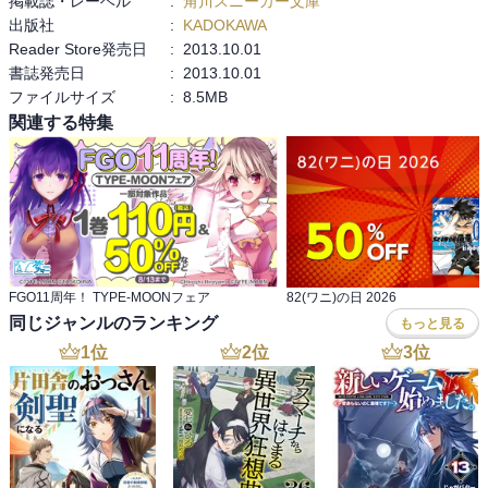
掲載誌・レーベル
:
角川スニーカー文庫
出版社
:
KADOKAWA
Reader Store発売日
:
2013.10.01
書誌発売日
:
2013.10.01
ファイルサイズ
:
8.5MB
関連する特集
FGO11周年！ TYPE-MOONフェア
82(ワニ)の日 2026
同じジャンルのランキング
もっと見る
1
位
2
位
3
位