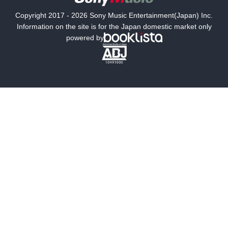
国内小説
海外小説
Copyright 2017 - 2026 Sony Music Entertainment(Japan) Inc.
ミステリー
SF
Information on the site is for the Japan domestic market only
powered by
歴史・時代小説
文学
雑誌
グラビア写真集
ボーイズラブ
ティーンズラブ
人文・思想・歴史
社会・政治・法律
ビジネス・経済
サイエンス・テクノロジー
コンピュータ・情報
くらし・家庭
料理・酒
ファッション・美容・ダイエット
ホビー&カルチャー
スポーツ・アウトドア