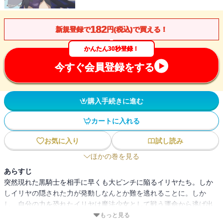
182
新規登録で
円(税込)で買える！
かんたん30秒登録！
今すぐ会員登録をする
購入手続きに進む
カートに入れる
お気に入り
試し読み
ほかの巻を見る
あらすじ
突然現れた黒騎士を相手に早くも大ピンチに陥るイリヤたち。しか
しイリヤの隠された力が発動しなんとか難を逃れることに。しか
し、自分の力を恐れたイリヤは魔法少女として戦う運命から逃げ出
してしまい!?
もっと見る