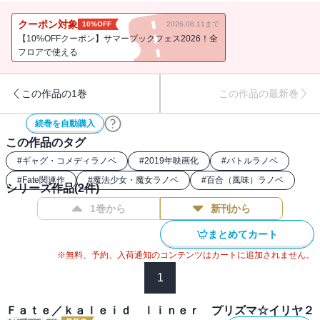
クーポン対象
10%OFF
2026.08.11まで
【10%OFFクーポン】サマーブックフェス2026！全
フロアで使える
この作品の1巻
この作品の最新巻
続巻を自動購入
この作品のタグ
#
ギャグ・コメディラノベ
#
2019年映画化
#
バトルラノベ
#
Fate関連作
#
魔法少女・魔女ラノベ
#
百合（風味）ラノベ
シリーズ作品(
2
件)
1巻から
新刊から
まとめてカート
※無料、予約、入荷通知のコンテンツはカートに追加されません。
1
Ｆａｔｅ／ｋａｌｅｉｄ ｌｉｎｅｒ プリズマ☆イリヤ２