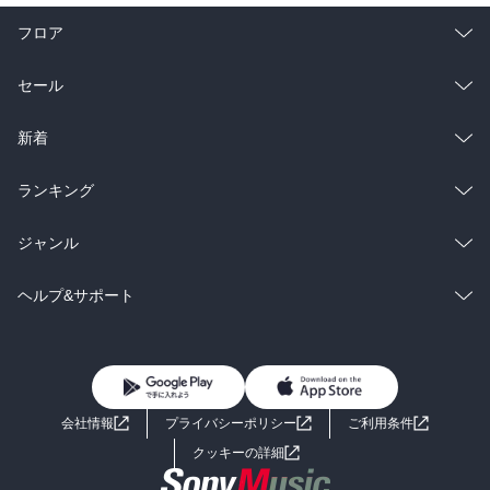
フロア
総合
コミック
セール
ラノベ
小説
総合
コミック
新着
雑誌・グラビア
ビジネス・実用
ラノベ
小説
総合
コミック
ランキング
BL・TL
雑誌・グラビア
ビジネス・実用
ラノベ
小説
総合
コミック
ジャンル
BL・TL
雑誌・グラビア
ビジネス・実用
ラノベ
小説
コミック
男性コミック
ヘルプ&サポート
BL・TL
雑誌・グラビア
ビジネス・実用
女性コミック
コミック誌
初めての方へ
ヘルプ
BL・TL
ライトノベル
男子向けラノベ
よくあるご質問
お問い合わせ
会社情報
プライバシーポリシー
ご利用条件
女子向けラノベ
小説
利用規約
クッキーの詳細