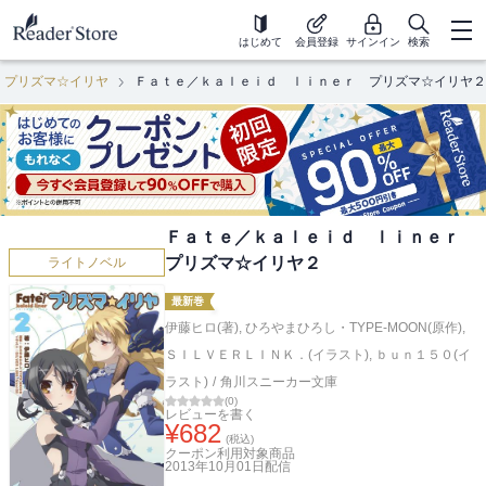
はじめて
会員登録
サインイン
検索
 プリズマ☆イリヤ
Ｆａｔｅ／ｋａｌｅｉｄ ｌｉｎｅｒ プリズマ☆イリヤ２
Ｆａｔｅ／ｋａｌｅｉｄ ｌｉｎｅｒ
プリズマ☆イリヤ２
ライトノベル
最新巻
伊藤ヒロ(著)
,
ひろやまひろし・TYPE-MOON(原作)
,
ＳＩＬＶＥＲＬＩＮＫ．(イラスト)
,
ｂｕｎ１５０(イ
ラスト)
/
角川スニーカー文庫
(
0
)
レビューを書く
¥
682
(税込)
クーポン利用対象商品
2013年10月01日
配信