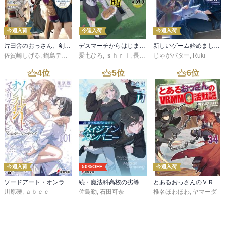
今週入荷
今週入荷
今週入荷
片田舎のおっさん、剣聖になる 11 ～ただの田舎の剣術師範だったのに、大成した弟子たちが俺を放ってくれない件～
デスマーチからはじまる異世界狂想曲 36
新しいゲーム始めました。～使命もないのに最強です？～13【電子書籍限定書き下ろしSS付き】
佐賀崎しげる
,
鍋島テツヒロ
愛七ひろ
,
ｓｈｒｉ
,
長浜めぐみ
じゃがバター
,
Ruki
4
位
5
位
6
位
今週入荷
50%OFF
今週入荷
ソードアート・オンライン マテリアル１ シュガーリィ・デイズ
続・魔法科高校の劣等生 メイジアン・カンパニー(11)
とあるおっさんのＶＲＭＭＯ活動記34
川原礫
,
ａｂｅｃ
佐島勤
,
石田可奈
椎名ほわほわ
,
ヤマーダ