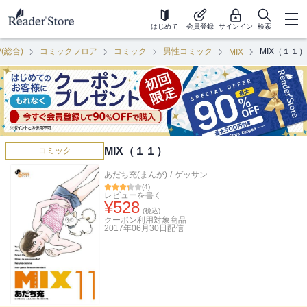
はじめて
会員登録
サインイン
検索
P(総合)
コミックフロア
コミック
男性コミック
MIX（１１）
MIX
MIX（１１）
コミック
あだち充(まんが)
/
ゲッサン
(
4
)
レビューを書く
¥
528
(税込)
クーポン利用対象商品
2017年06月30日
配信