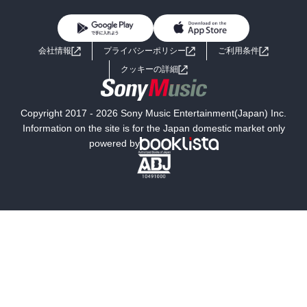
女性コミック
コミック誌
初めての方へ
ヘルプ
BL・TL
ライトノベル
男子向けラノベ
よくあるご質問
お問い合わせ
会社情報
プライバシーポリシー
ご利用条件
女子向けラノベ
小説
利用規約
クッキーの詳細
国内小説
海外小説
Copyright 2017 - 2026 Sony Music Entertainment(Japan) Inc.
ミステリー
SF
Information on the site is for the Japan domestic market only
powered by
歴史・時代小説
文学
雑誌
グラビア写真集
ボーイズラブ
ティーンズラブ
人文・思想・歴史
社会・政治・法律
ビジネス・経済
サイエンス・テクノロジー