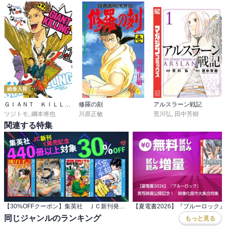
続巻入荷
ＧＩＡＮＴ ＫＩＬＬＩＮＧ
修羅の刻
アルスラーン戦記
ツジトモ
,
綱本将也
川原正敏
荒川弘
,
田中芳樹
関連する特集
【30%OFFクーポン】集英社 ＪＣ新刊発売記念 440冊以上対象
同じジャンルのランキング
もっと見る