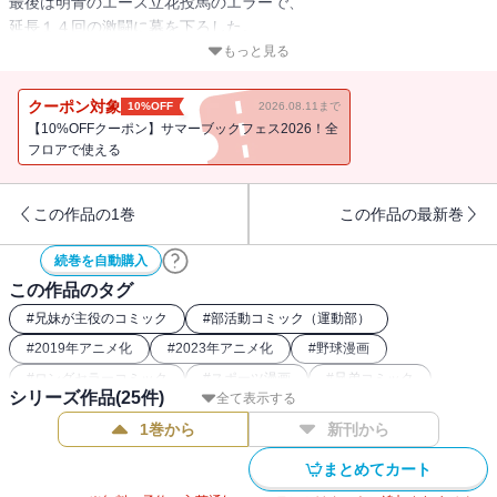
最後は明青のエース立花投馬のエラーで、
延長１４回の激闘に幕を下ろした。
そして夏が終わり、再起を目指す明青野球部に、
もっと見る
ちょっとワケありな入部希望者が・・・！？
クーポン対象
10%OFF
2026.08.11まで
更に、投馬の野球人生に関わる、
【10%OFFクーポン】サマーブックフェス2026！全
とある重要人物の存在が明らかに・・・
フロアで使える
この作品の1巻
この作品の最新巻
続巻を自動購入
この作品のタグ
#
兄妹が主役のコミック
#
部活動コミック（運動部）
#
2019年アニメ化
#
2023年アニメ化
#
野球漫画
#
ロングセラーコミック
#
スポーツ漫画
#
兄弟コミック
シリーズ作品(
25
件)
全て表示する
#
高校野球漫画
1巻から
新刊から
まとめてカート