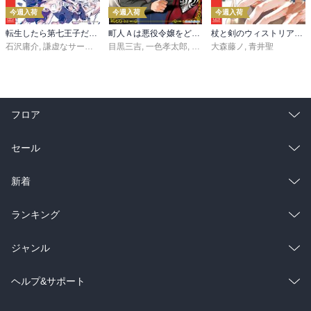
今週入荷
今週入荷
今週入荷
転生したら第七王子だったので、気ままに魔術を極めます（２４）
町人Ａは悪役令嬢をどうしても救いたい ～どぶと空と氷の姫君～１０【電子書店共通特典イラスト付】
杖と剣のウィストリア（１６）
石沢庸介
,
謙虚なサークル
,
メル。
目黒三吉
,
一色孝太郎
,
Parum
大森藤ノ
,
青井聖
フロア
総合
コミック
セール
ラノベ
小説
総合
コミック
新着
雑誌・グラビア
ビジネス・実用
ラノベ
小説
総合
コミック
ランキング
BL・TL
雑誌・グラビア
ビジネス・実用
ラノベ
小説
総合
コミック
ジャンル
BL・TL
雑誌・グラビア
ビジネス・実用
ラノベ
小説
コミック
男性コミック
ヘルプ&サポート
BL・TL
雑誌・グラビア
ビジネス・実用