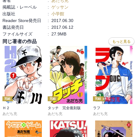
著者
:
あだち充
掲載誌・レーベル
:
ゲッサン
出版社
:
小学館
Reader Store発売日
:
2017.06.30
書誌発売日
:
2017.06.12
ファイルサイズ
:
27.9MB
同じ著者の作品
もっと見る
完結
完結
完結
Ｈ２
タッチ 完全復刻版
ラフ
あだち充
あだち充
あだち充