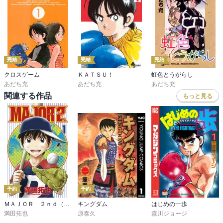
完結
完結
完結
クロスゲーム
ＫＡＴＳＵ！
虹色とうがらし
あだち充
あだち充
あだち充
関連する作品
もっと見る
予約
予約
ＭＡＪＯＲ ２ｎｄ（メジャーセカンド）
キングダム
はじめの一歩
満田拓也
原泰久
森川ジョージ