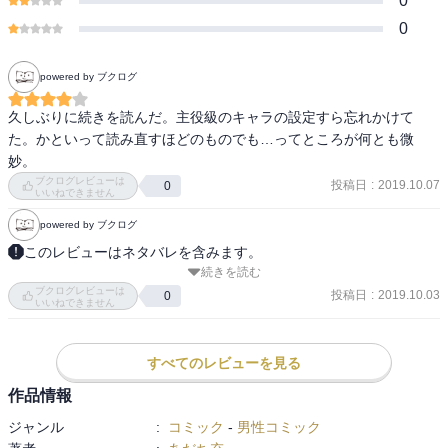
0
0
powered by ブクログ
久しぶりに続きを読んだ。主役級のキャラの設定すら忘れかけて
た。かといって読み直すほどのものでも…ってところが何とも微
妙。
ブクログレビューは
投稿日
:
2019.10.07
0
いいねできません
powered by ブクログ
このレビューはネタバレを含みます。
続きを読む
両投手譲らぬ東東京大会準決勝戦は、最後は明青のエース立花投馬
ブクログレビューは
のエラーで、延長14回の激闘に幕を下ろした。そして夏が終わり、
投稿日
:
2019.10.03
0
いいねできません
再起を目指す明青野球部に、ちょっとワケありな入部希望者が…!?更
に、投馬の野球人生に関わる、とある重要人物の存在が明らかに… 
（Amazon紹介より）
すべてのレビューを見る
作品情報
ジャンル
:
コミック
-
男性コミック