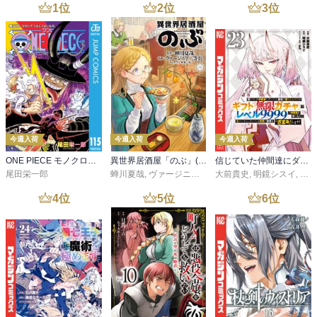
1
位
2
位
3
位
今週入荷
今週入荷
今週入荷
ONE PIECE モノクロ版 115
異世界居酒屋「のぶ」(22)
信じていた仲間達にダンジョン奥地で殺されかけたがギフト『無限ガチャ』でレベル９９９９の仲間達を手に入れて元パーティーメンバーと世界に復讐＆『ざまぁ！』します！（２３）
尾田栄一郎
蝉川夏哉
,
ヴァージニア二等兵
大前貴史
,
転
,
明鏡シスイ
,
ｔｅ
4
位
5
位
6
位