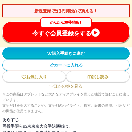
53
新規登録で
円(税込)で買える！
かんたん30秒登録！
今すぐ会員登録をする
購入手続きに進む
カートに入れる
お気に入り
試し読み
ほかの巻を見る
※この商品はタブレットなど大きなディスプレイを備えた機器で読むことに適し
ています。
文字だけを拡大することや、文字列のハイライト、検索、辞書の参照、引用など
の機能が使用できません。
あらすじ
両投手譲らぬ東東京大会準決勝戦は、