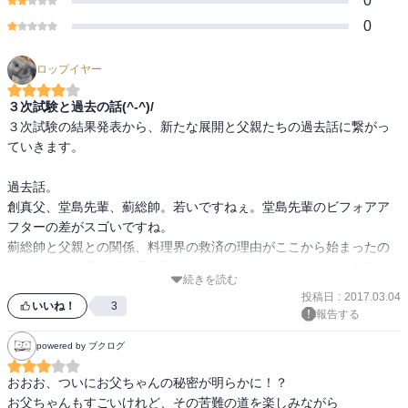
0
0
ロップイヤー
３次試験と過去の話(^-^)/
３次試験の結果発表から、新たな展開と父親たちの過去話に繋がっ
ていきます。

過去話。

創真父、堂島先輩、薊総帥。若いですねぇ。堂島先輩のビフォアア
フターの差がスゴいですね。

薊総帥と父親との関係、料理界の救済の理由がここから始まったの
だとしたら、薊総帥の思い込みも半端ないですね。どれだけ創真父
続きを読む
投稿日
:
2017.03.04
いいね！
3
報告する
powered by ブクログ
おおお、ついにお父ちゃんの秘密が明らかに！？

お父ちゃんもすごいけれど、その苦難の道を楽しみながら
