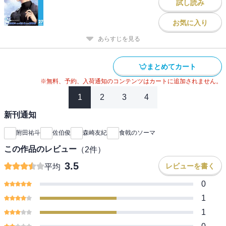
試し読み
お気に入り
あらすじを見る
まとめてカート
※無料、予約、入荷通知のコンテンツはカートに追加されません。
1
2
3
4
新刊通知
附田祐斗
佐伯俊
森崎友紀
食戟のソーマ
この作品のレビュー
（
2
件）
3.5
レビューを書く
平均
0
1
1