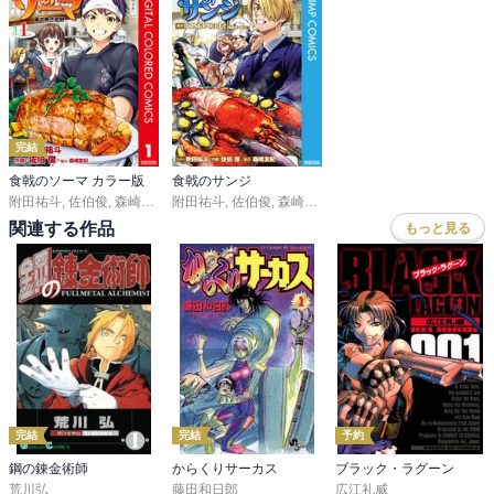
完結
食戟のソーマ カラー版
食戟のサンジ
附田祐斗
,
佐伯俊
,
森崎友紀
附田祐斗
,
佐伯俊
,
森崎友紀
,
尾田栄一郎
関連する作品
もっと見る
完結
完結
予約
鋼の錬金術師
からくりサーカス
ブラック・ラグーン
荒川弘
藤田和日郎
広江礼威