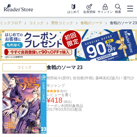
はじめて
会員登録
サインイン
検索
ミックフロア
コミック
男性コミック
食戟のソーマ
食戟のソーマ 23
食戟のソーマ 23
コミック
附田祐斗(原作)
,
佐伯俊(作画)
,
森崎友紀(協力)
/
週刊少
年ジャンプ
(
2
)
レビューを書く
¥
418
(税込)
クーポン利用対象商品
2017年03月03日
配信