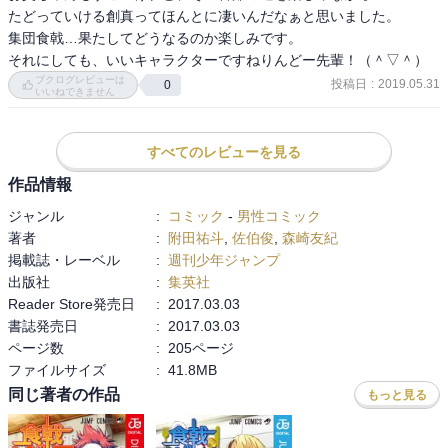
たどっていける創真ってほんとに凄いんだなぁと思いました。

集団食戟…果たしてどうなるのか楽しみです。

それにしても、いいキャラクターですねりんどー先輩！（＾▽＾）
ブクログレビューは
投稿日
:
2019.05.31
0
いいねできません
すべてのレビューを見る
作品情報
ジャンル
:
コミック
-
男性コミック
著者
:
附田祐斗
,
佐伯俊
,
森崎友紀
掲載誌・レーベル
:
週刊少年ジャンプ
出版社
:
集英社
Reader Store発売日
:
2017.03.03
書誌発売日
:
2017.03.03
ページ数
:
205ページ
ファイルサイズ
:
41.8MB
同じ著者の作品
もっと見る