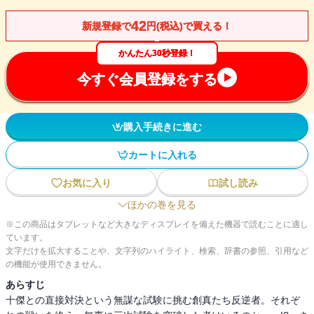
42
新規登録で
円(税込)で買える！
かんたん30秒登録！
今すぐ会員登録をする
購入手続きに進む
カートに入れる
お気に入り
試し読み
ほかの巻を見る
※この商品はタブレットなど大きなディスプレイを備えた機器で読むことに適し
ています。
文字だけを拡大することや、文字列のハイライト、検索、辞書の参照、引用など
の機能が使用できません。
あらすじ
十傑との直接対決という無謀な試験に挑む創真たち反逆者。それぞ