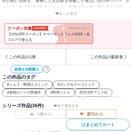
れの戦いを終え、無事に三次試験を突破した者はいるのか――!? さ
らには、薊の因縁の始まりである、創真の父・城一郎の過去が明ら
かに…!?
もっと見る
クーポン対象
10%OFF
2026.08.11まで
【10%OFFクーポン】サマーブックフェス2026！全
フロアで使える
この作品の1巻
この作品の最新巻
続巻を自動購入
この作品のタグ
#
シェフ・料理人コミック
#
ロングセラーコミック
#
食戟のソーマ関連作
#
料理バトル
#
2016年アニメ化
#
2017年アニメ化
#
レシピ付きコミック
#
2015年アニメ化
シリーズ作品(
36
件)
全て表示する
#
2019年アニメ化
#
2018年アニメ化
#
グルメ漫画
1巻から
新刊から
#
2020年アニメ化
#
学園コミック
まとめてカート