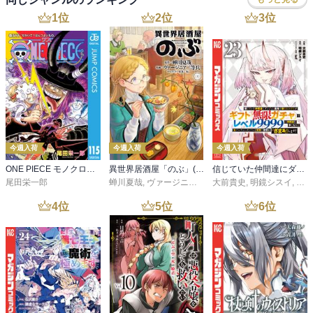
1
位
2
位
3
位
今週入荷
今週入荷
今週入荷
ONE PIECE モノクロ版 115
異世界居酒屋「のぶ」(22)
信じていた仲間達にダンジョン奥地で殺されかけたがギフト『無限ガチャ』でレベル９９９９の仲間達を手に入れて元パーティーメンバーと世界に復讐＆『ざまぁ！』します！（２３）
尾田栄一郎
蝉川夏哉
,
ヴァージニア二等兵
大前貴史
,
転
,
明鏡シスイ
,
ｔｅ
4
位
5
位
6
位