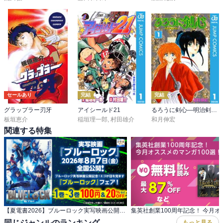
セールあり
完結
完結
グラップラー刃牙
アイシールド21
るろうに剣心―明治剣客浪漫譚― モノクロ版
板垣恵介
稲垣理一郎
,
村田雄介
和月伸宏
関連する特集
【夏電書2026】ブルーロック実写映画公開記念！ エゴが目を覚ます『ブルーロック』フェア！
同じジャンルのランキング
もっと見る