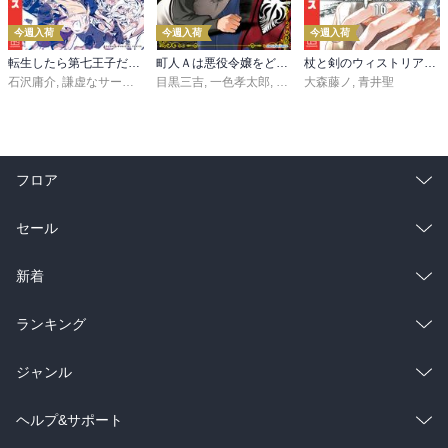
今週入荷
今週入荷
今週入荷
転生したら第七王子だったので、気ままに魔術を極めます（２４）
町人Ａは悪役令嬢をどうしても救いたい ～どぶと空と氷の姫君～１０【電子書店共通特典イラスト付】
杖と剣のウィストリア（１６）
石沢庸介
,
謙虚なサークル
,
メル。
目黒三吉
,
一色孝太郎
,
Parum
大森藤ノ
,
青井聖
フロア
総合
コミック
セール
ラノベ
小説
総合
コミック
新着
雑誌・グラビア
ビジネス・実用
ラノベ
小説
総合
コミック
ランキング
BL・TL
雑誌・グラビア
ビジネス・実用
ラノベ
小説
総合
コミック
ジャンル
BL・TL
雑誌・グラビア
ビジネス・実用
ラノベ
小説
コミック
男性コミック
ヘルプ&サポート