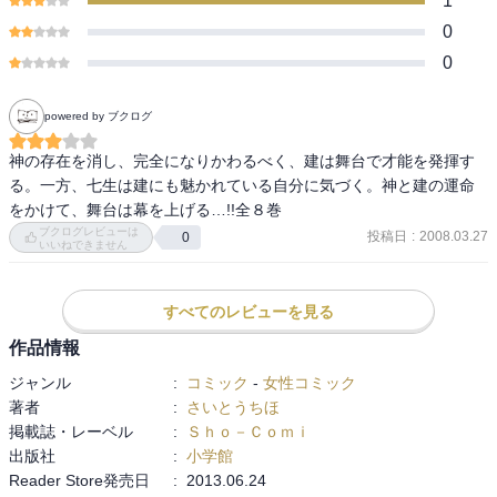
1
0
0
powered by ブクログ
神の存在を消し、完全になりかわるべく、建は舞台で才能を発揮す
る。一方、七生は建にも魅かれている自分に気づく。神と建の運命
をかけて、舞台は幕を上げる…!!全８巻
ブクログレビューは
投稿日
:
2008.03.27
0
いいねできません
すべてのレビューを見る
作品情報
ジャンル
:
コミック
-
女性コミック
著者
:
さいとうちほ
掲載誌・レーベル
:
Ｓｈｏ－Ｃｏｍｉ
出版社
:
小学館
Reader Store発売日
:
2013.06.24