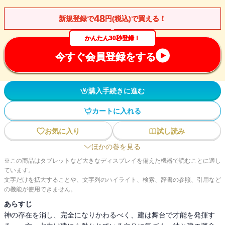
48
新規登録で
円(税込)で買える！
かんたん30秒登録！
今すぐ会員登録をする
購入手続きに進む
カートに入れる
お気に入り
試し読み
ほかの巻を見る
※この商品はタブレットなど大きなディスプレイを備えた機器で読むことに適し
ています。
文字だけを拡大することや、文字列のハイライト、検索、辞書の参照、引用など
の機能が使用できません。
あらすじ
神の存在を消し、完全になりかわるべく、建は舞台で才能を発揮す