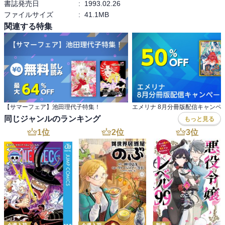
書誌発売日
:
1993.02.26
ファイルサイズ
:
41.1MB
関連する特集
【サマーフェア】池田理代子特集！
エメリナ 8月分冊版配信キャンペ
同じジャンルのランキング
もっと見る
1
位
2
位
3
位