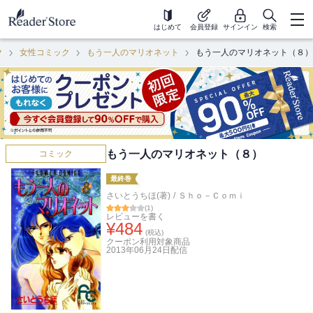
はじめて
会員登録
サインイン
検索
ク
女性コミック
もう一人のマリオネット
もう一人のマリオネット（８）
もう一人のマリオネット（８）
コミック
最終巻
さいとうちほ(著)
/
Ｓｈｏ－Ｃｏｍｉ
(
1
)
レビューを書く
¥
484
(税込)
クーポン利用対象商品
2013年06月24日
配信