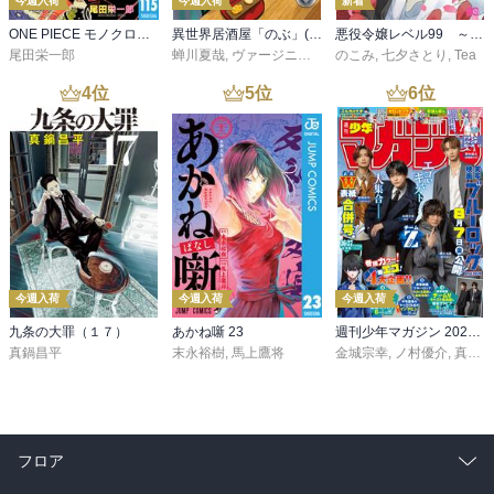
今週入荷
今週入荷
新着
ONE PIECE モノクロ版 115
異世界居酒屋「のぶ」(22)
悪役令嬢レベル99 ～私は裏ボスですが魔王ではありません～ その６
尾田栄一郎
蝉川夏哉
,
ヴァージニア二等兵
のこみ
,
転
,
七夕さとり
,
Tea
4
位
5
位
6
位
今週入荷
今週入荷
今週入荷
九条の大罪（１７）
あかね噺 23
週刊少年マガジン 2026年36・37号[2026年8月5日発売]
真鍋昌平
末永裕樹
,
馬上鷹将
金城宗幸
,
ノ村優介
,
真島ヒロ
フロア