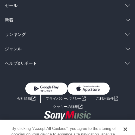
総合
コミック
セール
ラノベ
小説
総合
コミック
新着
雑誌・グラビア
ビジネス・実用
ラノベ
小説
総合
コミック
ランキング
BL・TL
雑誌・グラビア
ビジネス・実用
ラノベ
小説
総合
コミック
ジャンル
BL・TL
雑誌・グラビア
ビジネス・実用
ラノベ
小説
コミック
男性コミック
ヘルプ&サポート
BL・TL
雑誌・グラビア
ビジネス・実用
女性コミック
コミック誌
初めての方へ
ヘルプ
BL・TL
ライトノベル
男子向けラノベ
よくあるご質問
お問い合わせ
会社情報
プライバシーポリシー
ご利用条件
女子向けラノベ
小説
利用規約
クッキーの詳細
国内小説
海外小説
Copyright 2017 - 2026 Sony Music Entertainment(Japan) Inc.
By clicking “Accept All Cookies”, you agree to the storing of
ミステリー
SF
Information on the site is for the Japan domestic market only
cookies on your device to enhance site navigation, analyze