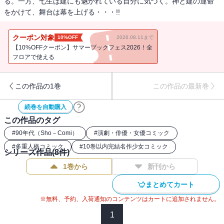
る。一方、七生は建にも魅かれている自分に気づく。神と建の運命
をかけて、舞台は幕を上げる・・・!!
クーポン対象
10%OFF
2026.08.11まで
【10%OFFクーポン】サマーブックフェス2026！全
フロアで使える
この作品の1巻
この作品の最新巻
続巻を自動購入
この作品のタグ
#
90年代（Sho－Comi）
#
演劇・俳優・女優コミック
#
多重人格コミック
#
10巻以内完結名作少女コミック
シリーズ作品(
8
件)
1巻から
新刊から
まとめてカート
※無料、予約、入荷通知のコンテンツはカートに追加されません。
1