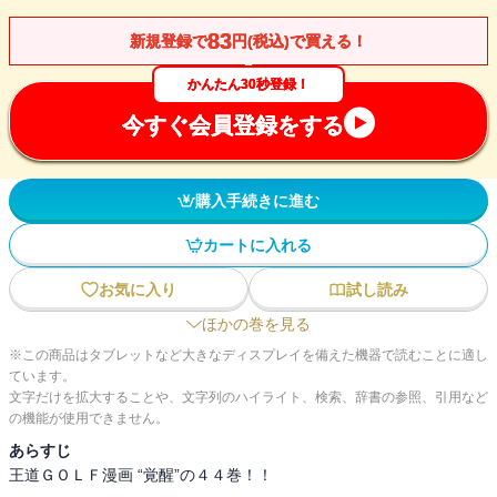
83
新規登録で
円(税込)で買える！
かんたん30秒登録！
今すぐ会員登録をする
購入手続きに進む
カートに入れる
お気に入り
試し読み
ほかの巻を見る
※この商品はタブレットなど大きなディスプレイを備えた機器で読むことに適し
ています。
文字だけを拡大することや、文字列のハイライト、検索、辞書の参照、引用など
の機能が使用できません。
あらすじ
王道ＧＯＬＦ漫画 “覚醒”の４４巻！！