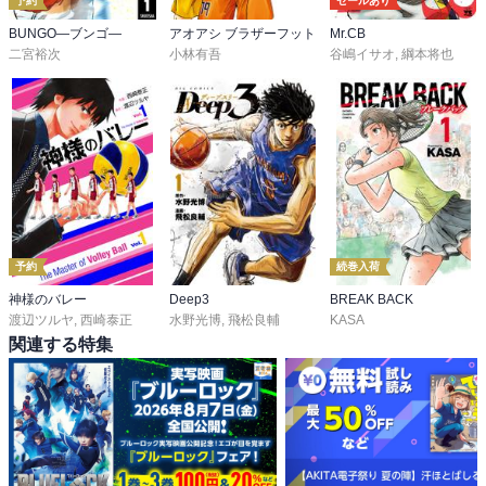
予約
セールあり
BUNGO―ブンゴ―
アオアシ ブラザーフット
Mr.CB
二宮裕次
小林有吾
谷嶋イサオ
,
綱本将也
予約
続巻入荷
神様のバレー
Deep3
BREAK BACK
渡辺ツルヤ
,
西崎泰正
水野光博
,
飛松良輔
KASA
関連する特集