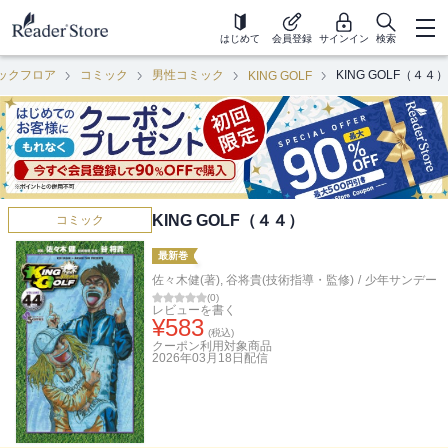
はじめて
会員登録
サインイン
検索
ックフロア
コミック
男性コミック
KING GOLF（４４）
KING GOLF
KING GOLF（４４）
コミック
最新巻
佐々木健(著)
,
谷将貴(技術指導・監修)
/
少年サンデー
(
0
)
レビューを書く
¥
583
(税込)
クーポン利用対象商品
2026年03月18日
配信