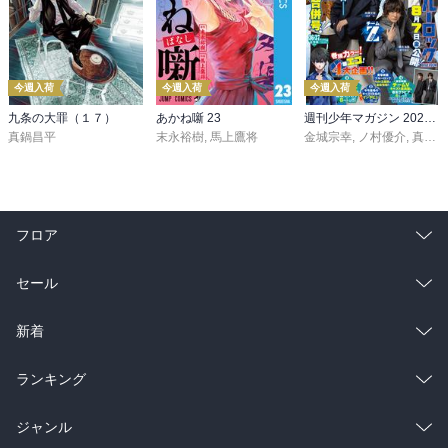
今週入荷
今週入荷
今週入荷
九条の大罪（１７）
あかね噺 23
週刊少年マガジン 2026年36・37号[2026年8月5日発売]
真鍋昌平
末永裕樹
,
馬上鷹将
金城宗幸
,
ノ村優介
,
真島ヒロ
フロア
総合
コミック
セール
ラノベ
小説
総合
コミック
新着
雑誌・グラビア
ビジネス・実用
ラノベ
小説
総合
コミック
ランキング
BL・TL
雑誌・グラビア
ビジネス・実用
ラノベ
小説
総合
コミック
ジャンル