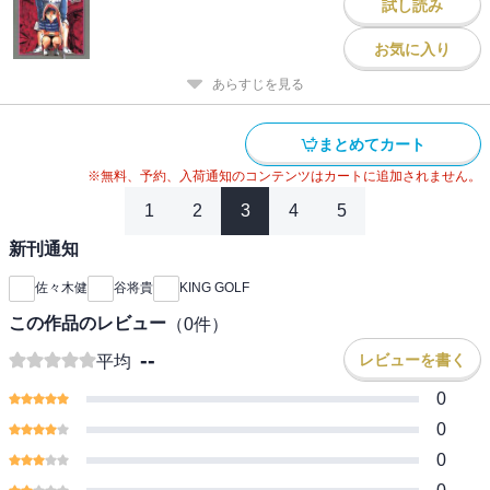
試し読み
お気に入り
あらすじを見る
まとめてカート
※無料、予約、入荷通知のコンテンツはカートに追加されません。
1
2
3
4
5
新刊通知
佐々木健
谷将貴
KING GOLF
この作品のレビュー
（
0
件）
--
レビューを書く
平均
0
0
0