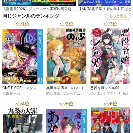
【夏電書2026】ブルーロック実写映画公開記念！ エゴが目を覚ます『ブルーロック』フェア！
同じジャンルのランキング
もっと見る
1
位
2
位
3
位
今週入荷
今週入荷
新着
ONE PIECE モノクロ版 115
異世界居酒屋「のぶ」(22)
悪役令嬢レベル99 ～私は裏ボスですが魔王ではありません～ その６
尾田栄一郎
蝉川夏哉
,
ヴァージニア二等兵
のこみ
,
転
,
七夕さとり
,
Tea
4
位
5
位
6
位