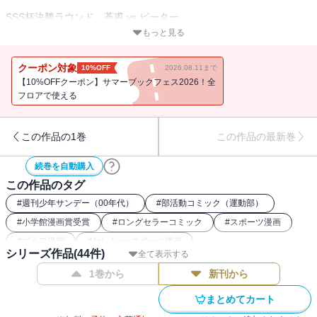
SSS杯決勝ラウンド、蒼甫 vs ピーター。
絶対王者ピーター・カッシングの覚醒。
もっと見る
その圧倒的なオーラを前に蒼甫は
人生で初めて“敗北”の2文字が頭をよぎる。
クーポン対象
10%OFF
2026.08.11まで
ノックアウト寸前、蒼甫が絞り出した答えは…！？
【10%OFFクーポン】サマーブックフェス2026！全
フロアで使える
この作品の1巻
この作品の最新巻
続巻を自動購入
この作品のタグ
#
週刊少年サンデー（00年代）
#
部活動コミック（運動部）
#
小学館漫画賞受賞
#
ロングセラーコミック
#
スポーツ漫画
#
ゴルフ漫画
#
ヤンキー×スポーツ漫画
シリーズ作品(
44
件)
全て表示する
1巻から
新刊から
まとめてカート