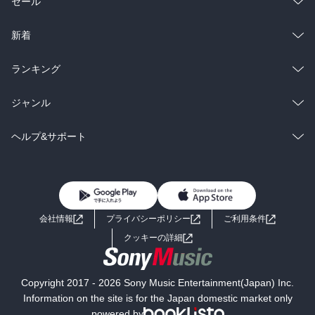
総合
コミック
セール
ラノベ
小説
総合
コミック
新着
雑誌・グラビア
ビジネス・実用
ラノベ
小説
総合
コミック
ランキング
BL・TL
雑誌・グラビア
ビジネス・実用
ラノベ
小説
総合
コミック
ジャンル
BL・TL
雑誌・グラビア
ビジネス・実用
ラノベ
小説
コミック
男性コミック
ヘルプ&サポート
BL・TL
雑誌・グラビア
ビジネス・実用
女性コミック
コミック誌
初めての方へ
ヘルプ
BL・TL
ライトノベル
男子向けラノベ
よくあるご質問
お問い合わせ
会社情報
プライバシーポリシー
ご利用条件
女子向けラノベ
小説
利用規約
クッキーの詳細
国内小説
海外小説
Copyright 2017 - 2026 Sony Music Entertainment(Japan) Inc.
ミステリー
SF
Information on the site is for the Japan domestic market only
powered by