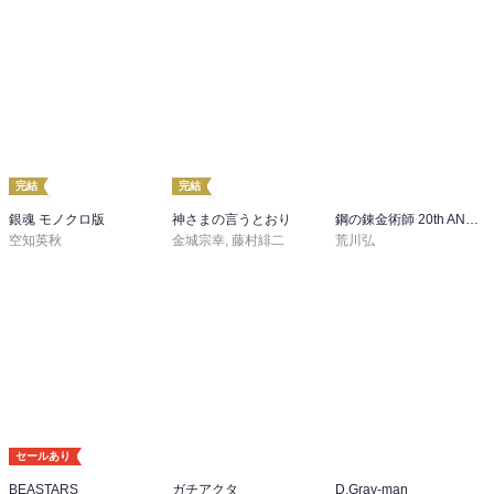
完結
完結
銀魂 モノクロ版
神さまの言うとおり
鋼の錬金術師 20th ANNIVERSARY BOOK
空知英秋
金城宗幸
,
藤村緋二
荒川弘
セールあり
BEASTARS
ガチアクタ
D.Gray-man