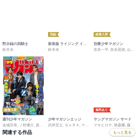
完結
続巻入荷
黙示録の四騎士
新装版 ライジング インパクト
別冊少年マガジン
鈴木央
鈴木央
奈良一平
,
奈央晃徳
,
山川直輝
続巻入荷
無料あり
週刊少年マガジン
少年マガジンエッジ
ヤングマガジン サード
金城宗幸
,
ノ村優介
,
真島ヒロ
武井宏之
,
宮島礼吏
,
ＧｏＲＡ
,
新川直司
,
マキマヨ
,
久世蘭
マキヒロチ
,
,
京極夏彦
田中ドリル
,
,
敦森蘭
志水アキ
,
御手元
,
藤原ヒロユキ
,
,
田
吉
関連する作品
もっと見る