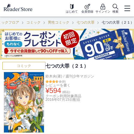
はじめて
会員登録
サインイン
検索
ミックフロア
コミック
男性コミック
七つの大罪
七つの大罪（２１）
七つの大罪（２１）
コミック
鈴木央(著)
/
週刊少年マガジン
(
9
)
レビューを書く
¥
594
(税込)
クーポン利用対象商品
2016年07月15日
配信