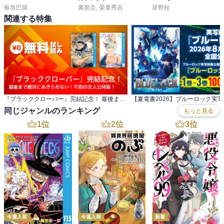
板垣巴留
裏那圭
,
晏童秀吉
星野桂
関連する特集
『ブラッククローバー』完結記念！ 最後まで絶対にあきらめない！不屈の主人公特集！
同じジャンルのランキング
もっと見る
1
位
2
位
3
位
今週入荷
今週入荷
新着