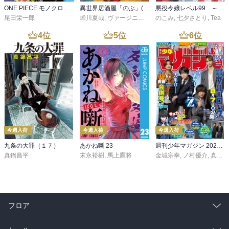
ONE PIECE モノクロ版 115
異世界居酒屋「のぶ」(22)
悪役令嬢レベル99 ～私は裏ボスですが魔王ではありません～ その６
尾田栄一郎
蝉川夏哉
,
ヴァージニア二等兵
のこみ
,
転
,
七夕さとり
,
Tea
4
位
5
位
6
位
今週入荷
今週入荷
今週入荷
九条の大罪（１７）
あかね噺 23
週刊少年マガジン 2026年36・37号[2026年8月5日発売]
真鍋昌平
末永裕樹
,
馬上鷹将
金城宗幸
,
ノ村優介
,
真島ヒロ
フロア