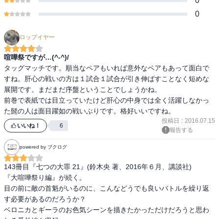
0
0
ロップイヤー
喧嘩祭ですが…(^-^)/
タッグマッチです。順当なペアもいれば意外なペアもあって面白で
すね。肝心の戦いの方は１試合１試合が引き伸ばすことなく短めな
展開です。まだまだ序盤ということでしょうかね。

前巻で表紙では目立っていたけど肝心の中身では全く活躍しなかっ
た髭の人は面目躍如の戦いぶりです。格好いいですね。
投稿日
:
2016.07.15
いいね！
6
報告する
powered by ブクログ
143冊目『七つの大罪 21』(鈴木央 著、2016年６月、講談社)

『大喧嘩祭り編』が続く。

目の前に敵の首魁がいるのに、こんなどうでも良いバトルを繰り返
す必要があるのだろうか？

ベロニカとギーラのお色気シーンを描きたかっただけだろうと思わ