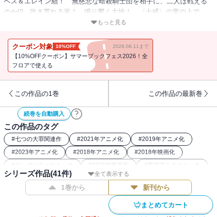
ベス＆エレイン組！ 無慈悲な暗殺騎士団を相手に、二人は戦える
のか!? 吹き荒れる嵐！ 鳴り響く大地！ 〈十戒〉の掌の上で、
今、悪夢の戦端が開かれる!! 新・旧妖精王決戦、〈大罪〉vs.〈大
もっと見る
罪〉戦も勃発。それは激突する運命だったのか……。役者は揃っ
た！ いざ尋常に勝負!!
クーポン対象
10%OFF
2026.08.11まで
【10%OFFクーポン】サマーブックフェス2026！全
フロアで使える
この作品の1巻
この作品の最新巻
続巻を自動購入
この作品のタグ
#
七つの大罪関連作
#
2021年アニメ化
#
2019年アニメ化
#
2023年アニメ化
#
2018年アニメ化
#
2018年映画化
#
ロングセラーコミック
#
2021年映画化
#
最強主人公コミック
シリーズ作品(
41
件)
全て表示する
#
ファンタジー漫画
#
本格ファンタジー漫画
#
講談社漫画賞
1巻から
新刊から
まとめてカート