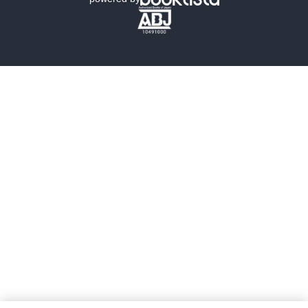
歴史・時代小説
文学
雑誌
グラビア写真集
ボーイズラブ
ティーンズラブ
人文・思想・歴史
社会・政治・法律
ビジネス・経済
サイエンス・テクノロジー
コンピュータ・情報
くらし・家庭
料理・酒
ファッション・美容・ダイエット
ホビー&カルチャー
スポーツ・アウトドア
地図・ガイド
エンターテイメント
芸術・アート
映画・音楽・演劇