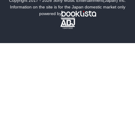
Copyright 2017 - 2026 Sony Music Entertainment(Japan) Inc.
ミステリー
SF
Information on the site is for the Japan domestic market only
powered by
歴史・時代小説
文学
雑誌
グラビア写真集
ボーイズラブ
ティーンズラブ
人文・思想・歴史
社会・政治・法律
ビジネス・経済
サイエンス・テクノロジー
コンピュータ・情報
くらし・家庭
料理・酒
ファッション・美容・ダイエット
ホビー&カルチャー
スポーツ・アウトドア
地図・ガイド
エンターテイメント