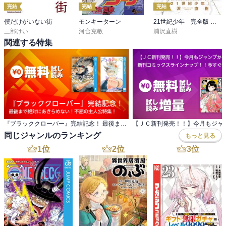
完結
完結
完結
僕だけがいない街
モンキーターン
21世紀少年 完全版 デジタル Ver.
三部けい
河合克敏
浦沢直樹
関連する特集
『ブラッククローバー』完結記念！ 最後まで絶対にあきらめない！不屈の主人公特集！
同じジャンルのランキング
もっと見る
1
位
2
位
3
位