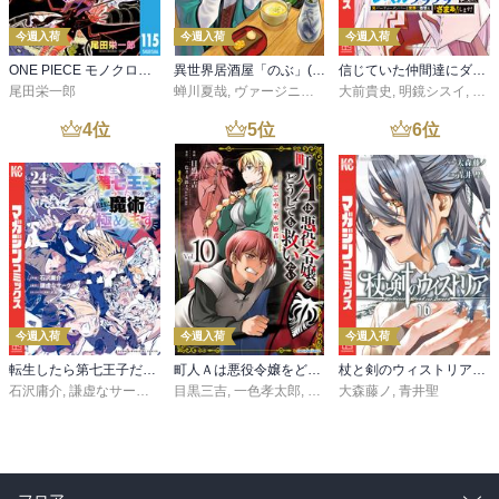
今週入荷
今週入荷
今週入荷
ONE PIECE モノクロ版 115
異世界居酒屋「のぶ」(22)
信じていた仲間達にダンジョン奥地で殺されかけたがギフト『無限ガチャ』でレベル９９９９の仲間達を手に入れて元パーティーメンバーと世界に復讐＆『ざまぁ！』します！（２３）
尾田栄一郎
蝉川夏哉
,
ヴァージニア二等兵
大前貴史
,
転
,
明鏡シスイ
,
ｔｅ
4
位
5
位
6
位
今週入荷
今週入荷
今週入荷
転生したら第七王子だったので、気ままに魔術を極めます（２４）
町人Ａは悪役令嬢をどうしても救いたい ～どぶと空と氷の姫君～１０【電子書店共通特典イラスト付】
杖と剣のウィストリア（１６）
石沢庸介
,
謙虚なサークル
,
メル。
目黒三吉
,
一色孝太郎
,
Parum
大森藤ノ
,
青井聖