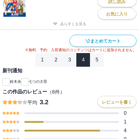
試し読み
お気に入り
あらすじを見る
まとめてカート
※無料、予約、入荷通知のコンテンツはカートに追加されません。
1
2
3
4
5
新刊通知
鈴木央
七つの大罪
この作品のレビュー
（
6
件）
3.2
レビューを書く
平均
0
1
4