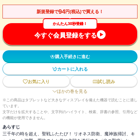
94
新規登録で
円(税込)で買える！
かんたん30秒登録！
今すぐ会員登録をする
購入手続きに進む
カートに入れる
お気に入り
試し読み
ほかの巻を見る
※この商品はタブレットなど大きなディスプレイを備えた機器で読むことに適し
ています。
文字だけを拡大することや、文字列のハイライト、検索、辞書の参照、引用など
の機能が使用できません。
あらすじ
三千年の時を超え、聖戦ふたたび！ リオネス防衛、魔神族掃討、キ