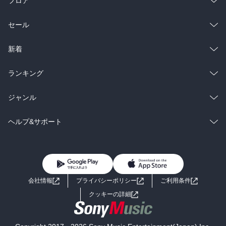
フロア
総合
コミック
セール
ラノベ
小説
総合
コミック
新着
雑誌・グラビア
ビジネス・実用
ラノベ
小説
総合
コミック
ランキング
BL・TL
雑誌・グラビア
ビジネス・実用
ラノベ
小説
総合
コミック
ジャンル
BL・TL
雑誌・グラビア
ビジネス・実用
ラノベ
小説
コミック
男性コミック
ヘルプ&サポート
BL・TL
雑誌・グラビア
ビジネス・実用
女性コミック
コミック誌
初めての方へ
ヘルプ
BL・TL
ライトノベル
男子向けラノベ
よくあるご質問
お問い合わせ
会社情報
プライバシーポリシー
ご利用条件
女子向けラノベ
小説
利用規約
クッキーの詳細
国内小説
海外小説