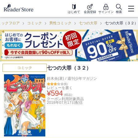
はじめて
会員登録
サインイン
検索
ミックフロア
コミック
男性コミック
七つの大罪
七つの大罪（３２）
七つの大罪（３２）
コミック
鈴木央(著)
/
週刊少年マガジン
(
6
)
レビューを書く
¥
594
(税込)
クーポン利用対象商品
2018年07月17日
配信