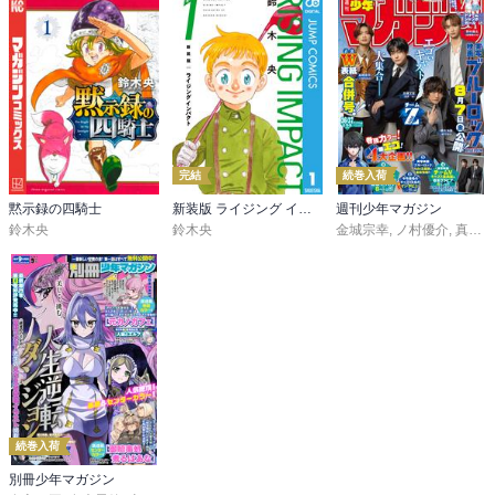
完結
続巻入荷
黙示録の四騎士
新装版 ライジング インパクト
週刊少年マガジン
鈴木央
鈴木央
金城宗幸
,
ノ村優介
,
真島ヒロ
続巻入荷
別冊少年マガジン