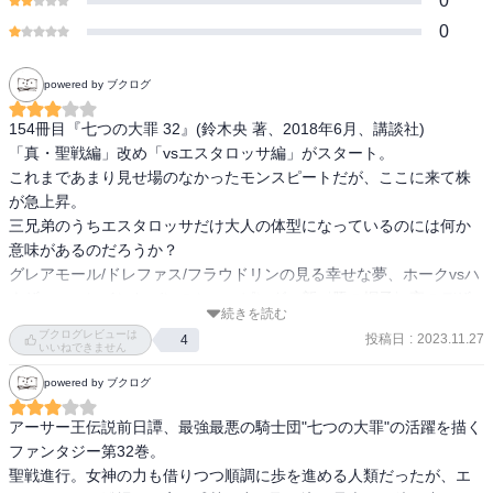
0
0
powered by ブクログ
154冊目『七つの大罪 32』(鈴木央 著、2018年6月、講談社)

「真・聖戦編」改め「vsエスタロッサ編」がスタート。

これまであまり見せ場のなかったモンスピートだが、ここに来て株
が急上昇。

三兄弟のうちエスタロッサだけ大人の体型になっているのには何か
意味があるのだろうか？

グレアモール/ドレファス/フラウドリンの見る幸せな夢、ホークvsハ
ウザー、エレインとバンのショッピング、新〈豚の帽子〉亭のデザ
続きを読む
インについての番外編も収録。パンツの話はマジでキモい。

ブクログレビューは
投稿日
:
2023.11.27
4
いいねできません
〈ずっと お前に 伝えたい 言葉があった〉
powered by ブクログ
アーサー王伝説前日譚、最強最悪の騎士団"七つの大罪"の活躍を描く
ファンタジー第32巻。

聖戦進行。女神の力も借りつつ順調に歩を進める人類だったが、エ