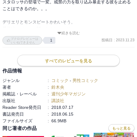
スタロッサの登場で一変。戒禁の力を取り込み暴走する彼を止める
ことはできるのか。。。

デリエリとモンスピートかわいそう。

番外編のパンツの話はなんじゃこりゃ。。。
続きを読む
ブクログレビューは
投稿日
:
2023.11.23
1
いいねできません
すべてのレビューを見る
作品情報
ジャンル
:
コミック
-
男性コミック
著者
:
鈴木央
掲載誌・レーベル
:
週刊少年マガジン
出版社
:
講談社
Reader Store発売日
:
2018.07.17
書誌発売日
:
2018.06.15
ファイルサイズ
:
66.9MB
同じ著者の作品
もっと見る