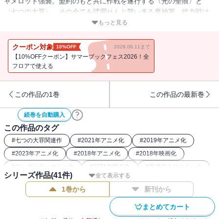
ャメロット強襲。盟約のもと共に作戦を遂行する〈光の聖痕〉と
〈七つの大罪〉。その全てを蹂躙せんと襲い来る魔神軍。総力戦は
熾烈を極め、戦況は一切の予断を許さない。一方、野望に燃える
もっと見る
「慈愛」のエスタロッサは暴走に暴走を重ね、その毒牙の矛先はエ
リザベスに！！ いま戦いは神の領域へ──！！
クーポン対象
10%OFF
2026.08.11まで
【10%OFFクーポン】サマーブックフェス2026！全
フロアで使える
この作品の1巻
この作品の最新巻
続巻を自動購入
この作品のタグ
#
七つの大罪関連作
#
2021年アニメ化
#
2019年アニメ化
#
2023年アニメ化
#
2018年アニメ化
#
2018年映画化
#
ロングセラーコミック
#
2021年映画化
#
最強主人公コミック
シリーズ作品(
41
件)
全て表示する
#
ファンタジー漫画
#
本格ファンタジー漫画
#
講談社漫画賞
1巻から
新刊から
まとめてカート