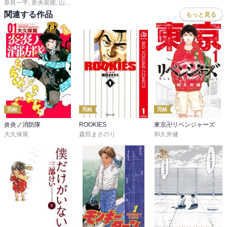
奈良一平
,
奈央晃徳
,
山川直輝
,
ＴＹＰＥ－ＭＯＯＮ
,
カワグチタケシ
,
氏家ト全
,
大
関連する作品
もっと見る
完結
完結
完結
炎炎ノ消防隊
ROOKIES
東京卍リベンジャーズ
大久保篤
森田まさのり
和久井健