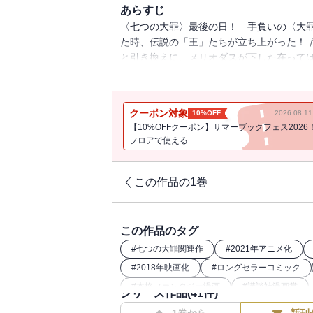
あらすじ
〈七つの大罪〉最後の日！ 手負いの〈大
た時、伝説の「王」たちが立ち上がった！ 
と引き換えに、メリオダスが下した在って
族。積年の遺恨が、聖戦を呼ぶ。
クーポン対象
10%OFF
2026.08.
【10%OFFクーポン】サマーブックフェス2026
フロアで使える
この作品の1巻
この作品のタグ
#
七つの大罪関連作
#
2021年アニメ化
#
2018年映画化
#
ロングセラーコミック
#
本格ファンタジー漫画
#
講談社漫画賞
シリーズ作品(
41
件)