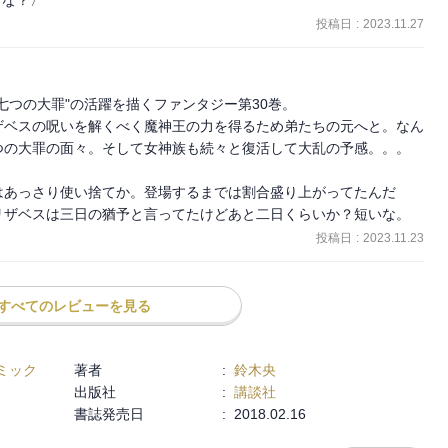
投稿日
:
2023.11.27
つの大罪"の活躍を描くファンタジー第30巻。

ザベスの呪いを解くべく魔神王の力を得るため弟たちの元へと。なん
の大罪の面々。そして女神族も続々と復活して大乱の予感。。。

はあっさり使い捨てか。登場するまでは割合盛り上がってたんだ
リザベスは三日の猶予と言ってたけどあと二日くらいか？短いな。
投稿日
:
2023.11.23
すべてのレビューを見る
ミック
著者
:
鈴木央
出版社
:
講談社
書誌発売日
:
2018.02.16