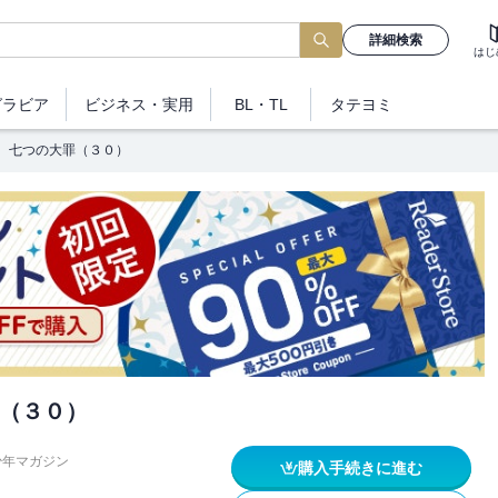
詳細検索
はじ
グラビア
ビジネス
・実用
BL・TL
タテヨミ
七つの大罪（３０）
（３０）
少年マガジン
購入手続きに進む