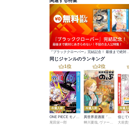
関連する特集
『ブラッククローバー』完結記念！ 最後まで絶対にあきらめない
同じジャンルのランキング
1
位
2
位
今週入荷
今週入荷
今週入
ONE PIECE モノクロ版 115
異世界居酒屋「のぶ」(22)
尾田栄一郎
蝉川夏哉
,
ヴァージニア二等兵
大前貴