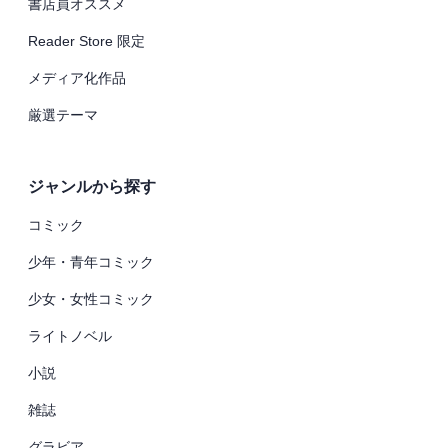
書店員オススメ
Reader Store 限定
メディア化作品
厳選テーマ
ジャンルから探す
コミック
少年・青年コミック
少女・女性コミック
ライトノベル
小説
雑誌
グラビア