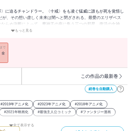
罪〉に迫るチャンドラー。〈十戒〉をも凌ぐ猛威に誰もが死を覚悟し
だが、その想い虚しく未来は闇へと閉ざされる。最愛のエリザベス
はならぬ決断によって。魔神王の座に集う三つの邪星。復活の女神
もっと見る
11まで
！全
この作品の最新巻
続巻を自動購入
#
2019年アニメ化
#
2023年アニメ化
#
2018年アニメ化
#
2021年映画化
#
最強主人公コミック
#
ファンタジー漫画
全て表示する