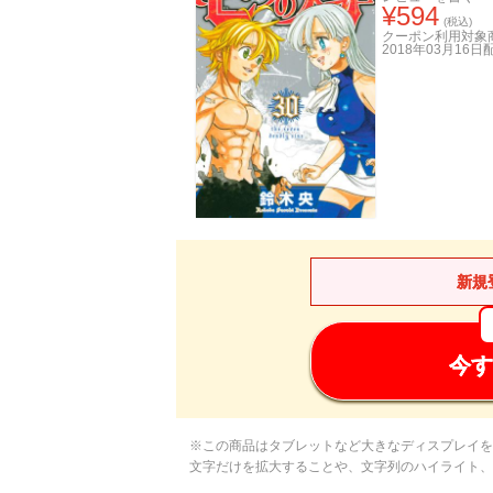
¥
594
(税込)
クーポン利用対象
2018年03月16日
新規
今す
※この商品はタブレットなど大きなディスプレイを
文字だけを拡大することや、文字列のハイライト、