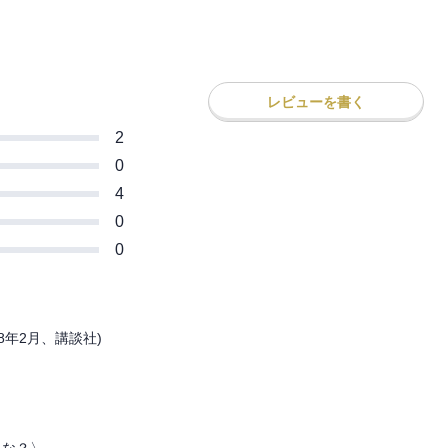
レビューを書く
2
0
4
0
0
8年2月、講談社)

とな？〉