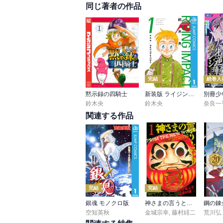
同じ著者の作品
完結
続巻入
黙示録の四騎士
新装版 ライジング インパクト
別冊少
鈴木央
鈴木央
奈良一
関連する作品
完結
完結
銀魂 モノクロ版
神さまの言うとおり
空知英秋
金城宗幸
,
藤村緋二
荒川弘