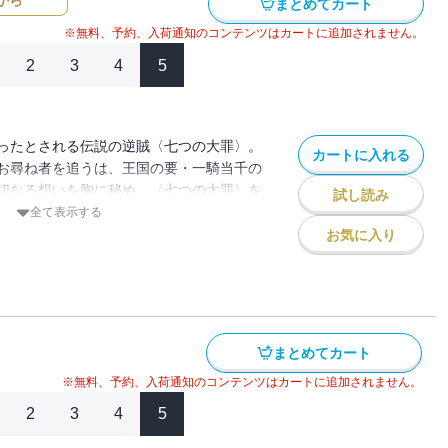
から
まとめてカート
※無料、予約、入荷通知のコンテンツはカートに追加されません。
2
3
4
5
ったとされる伝説の逆賊〈七つの大罪〉。
カートに入れる
お尋ね者を追うは、王国の要・一騎当千の
切なる想いを胸に秘め、〈七つの大罪〉を
試し読み
た時、世界の様相を一変させるとびきりの
全て表示する
快無比のヒロイック・ファンタジー、開
お気に入り
まとめてカート
※無料、予約、入荷通知のコンテンツはカートに追加されません。
2
3
4
5