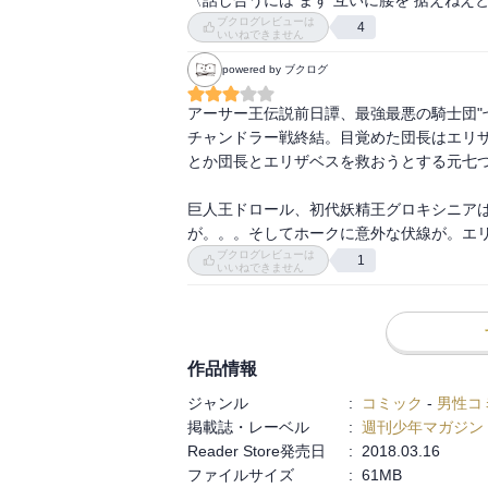
ブクログレビューは
4
いいねできません
powered by ブクログ
アーサー王伝説前日譚、最強最悪の騎士団"七
チャンドラー戦終結。目覚めた団長はエリ
とか団長とエリザベスを救おうとする元七つ
巨人王ドロール、初代妖精王グロキシニア
が。。。そしてホークに意外な伏線が。エ
ブクログレビューは
1
いいねできません
作品情報
ジャンル
:
コミック
-
男性コ
掲載誌・レーベル
:
週刊少年マガジン
Reader Store発売日
:
2018.03.16
ファイルサイズ
:
61MB