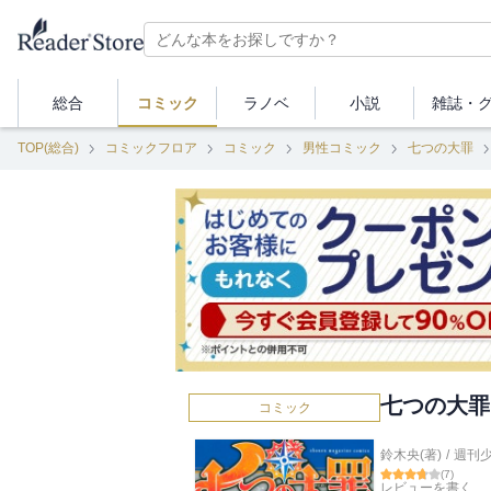
総合
コミック
ラノベ
小説
雑誌・
TOP(総合)
コミックフロア
コミック
男性コミック
七つの大罪
七つの大罪
コミック
鈴木央(著)
/
週刊
(
7
)
レビューを書く