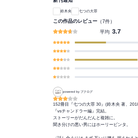
新刊通知
鈴木央
七つの大罪
この作品のレビュー
（
7
件）
3.7
平均
powered by ブクログ
152冊目『七つの大罪 30』(鈴木央 著、201
『vsチャンドラー編』完結。

ストーリーがだんだんと複雑に。

聞き分けの悪い男にはホーリービンタ。

〈話し合うには まず 互いに腰を 据えねえ