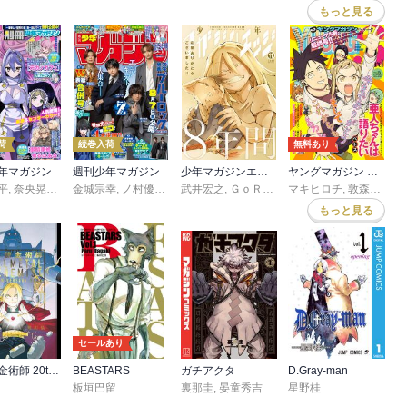
もっと見る
荷
続巻入荷
無料あり
年マガジン
週刊少年マガジン
少年マガジンエッジ
ヤングマガジン サード
平
,
奈央晃徳
,
山川直輝
金城宗幸
,
ＴＹＰＥ－ＭＯＯＮ
,
ノ村優介
,
真島ヒロ
武井宏之
,
,
カワグチタケシ
宮島礼吏
,
ＧｏＲＡ
,
新川直司
,
マキマヨ
マキヒロチ
,
氏家ト全
,
久世蘭
,
京極夏彦
,
,
大森藤ノ
敦森蘭
,
田中ドリ
,
志水
,
藤
,
青
もっと見る
セールあり
鋼の錬金術師 20th ANNIVERSARY BOOK
BEASTARS
ガチアクタ
D.Gray-man
板垣巴留
裏那圭
,
晏童秀吉
星野桂