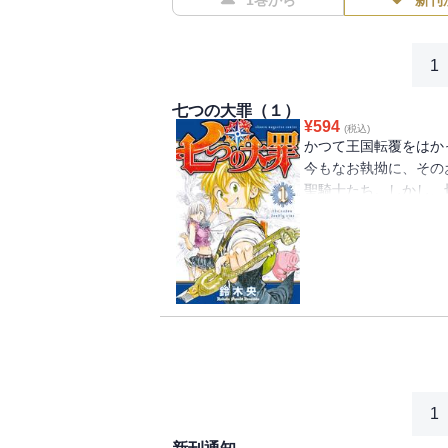
1巻から
新刊
1
七つの大罪（１）
¥
594
(税込)
かつて王国転覆をはか
今もなお執拗に、その
聖騎士たち。しかし、
捜す一人の少女が現れ
冒険が始まった！ 痛
幕！！
1