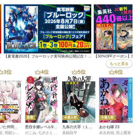
！不屈の主人公特集！
【夏電書2026】ブルーロック実写映画公開記念！ エゴが目を覚ます『ブルーロック』フェア！
もっと見る
3
位
4
位
5
位
6
位
荷
新着
今週入荷
今週入荷
信じていた仲間達にダンジョン奥地で殺されかけたがギフト『無限ガチャ』でレベル９９９９の仲間達を手に入れて元パーティーメンバーと世界に復讐＆『ざまぁ！』します！（２３）
悪役令嬢レベル99 ～私は裏ボスですが魔王ではありません～ その６
九条の大罪（１７）
あかね噺 23
史
,
,
転
明鏡シスイ
,
のこみ
ｔｅｆ
,
七夕さとり
,
Tea
真鍋昌平
末永裕樹
,
馬上鷹将