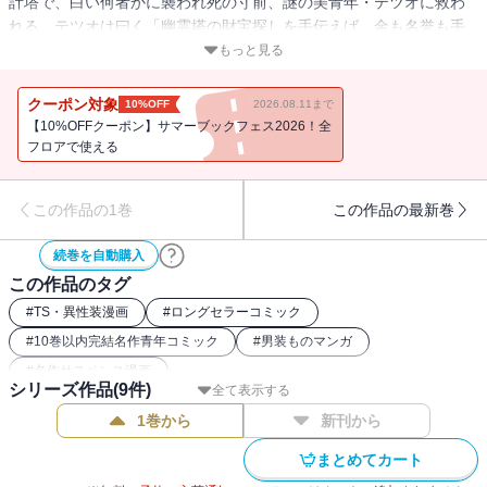
計塔で、白い何者かに襲われ死の寸前、謎の美青年・テツオに救わ
れる。テツオは曰く「幽霊塔の財宝探しを手伝えば、金も名誉も手
に入る」しかしテツオの正体は、男を装う女であり、その名も偽名
もっと見る
であった・・・・・・・・
クーポン対象
10%OFF
2026.08.11まで
【10%OFFクーポン】サマーブックフェス2026！全
フロアで使える
この作品の1巻
この作品の最新巻
続巻を自動購入
この作品のタグ
#
TS・異性装漫画
#
ロングセラーコミック
#
10巻以内完結名作青年コミック
#
男装ものマンガ
#
名作サスペンス漫画
シリーズ作品(
9
件)
全て表示する
1巻から
新刊から
まとめてカート