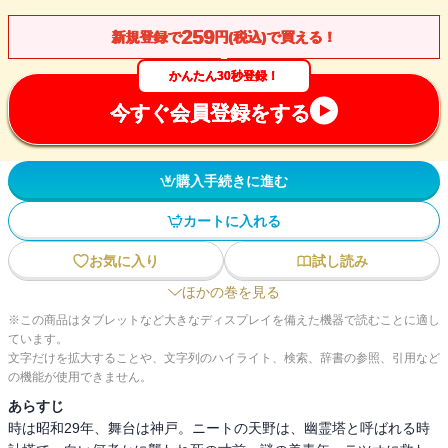
259
新規登録で
円(税込)で買える！
かんたん30秒登録！
今すぐ会員登録をする
購入手続きに進む
カートに入れる
お気に入り
試し読み
ほかの巻を見る
※この商品はタブレットなど大きなディスプレイを備えた機器で読むことに適し
ています。
文字だけを拡大することや、文字列のハイライト、検索、辞書の参照、引用など
の機能が使用できません。
あらすじ
時は昭和29年、舞台は神戸。ニートの天野は、幽霊塔と呼ばれる時