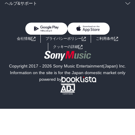
BL・TL
雑誌・グラビア
ビジネス・実用
ラノベ
小説
コミック
男性コミック
ヘルプ&サポート
BL・TL
雑誌・グラビア
ビジネス・実用
女性コミック
コミック誌
初めての方へ
ヘルプ
BL・TL
ライトノベル
男子向けラノベ
よくあるご質問
お問い合わせ
会社情報
プライバシーポリシー
ご利用条件
女子向けラノベ
小説
利用規約
クッキーの詳細
国内小説
海外小説
Copyright 2017 - 2026 Sony Music Entertainment(Japan) Inc.
ミステリー
SF
Information on the site is for the Japan domestic market only
powered by
歴史・時代小説
文学
雑誌
グラビア写真集
ボーイズラブ
ティーンズラブ
人文・思想・歴史
社会・政治・法律