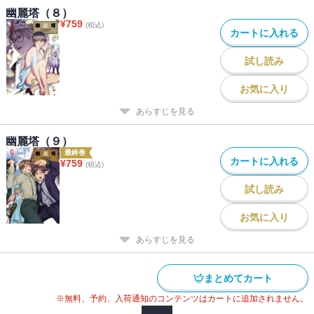
幽麗塔（８）
¥
759
(税込)
カートに入れる
試し読み
お気に入り
あらすじを見る
幽麗塔（９）
最終巻
カートに入れる
¥
759
(税込)
試し読み
お気に入り
あらすじを見る
まとめてカート
※無料、予約、入荷通知のコンテンツはカートに追加されません。