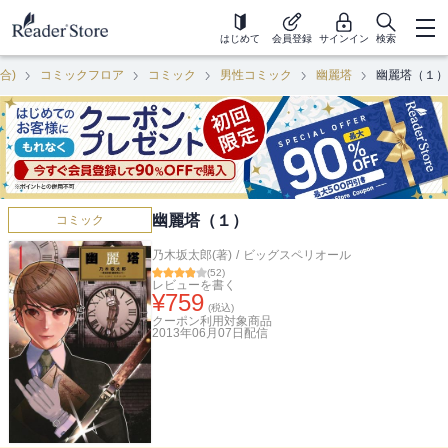
はじめて
会員登録
サインイン
検索
合)
コミックフロア
コミック
男性コミック
幽麗塔
幽麗塔（１）
幽麗塔（１）
コミック
乃木坂太郎(著)
/
ビッグスペリオール
(
52
)
レビューを書く
¥
759
(税込)
クーポン利用対象商品
2013年06月07日
配信