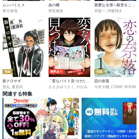
ムシバミヒメ
血の轍
親愛なる僕へ殺意をこめて
東元俊哉
押見修造
井龍一
,
伊藤翔太
完結
無料あり
完結
新クロサギ
「変なバイト見つけた」時給××万円の理由がヤバすぎる【電子単行本版】
恋の奈落
黒丸
,
夏原武
ささきゆうさく
,
やがみ
今井大輔
,
COMIC ROOM
関連する特集