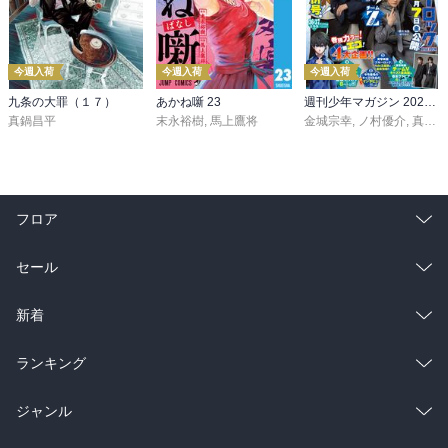
今週入荷
今週入荷
今週入荷
九条の大罪（１７）
あかね噺 23
週刊少年マガジン 2026年36・37号[2026年8月5日発売]
真鍋昌平
末永裕樹
,
馬上鷹将
金城宗幸
,
ノ村優介
,
真島ヒロ
フロア
総合
コミック
セール
ラノベ
小説
総合
コミック
新着
雑誌・グラビア
ビジネス・実用
ラノベ
小説
総合
コミック
ランキング
BL・TL
雑誌・グラビア
ビジネス・実用
ラノベ
小説
総合
コミック
ジャンル