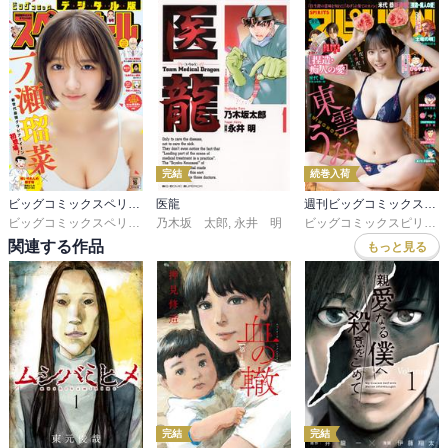
完結
続巻入荷
ビッグコミックスペリオール
医龍
週刊ビッグコミックスピリッツ
ビッグコミックスペリオール編集部
乃木坂 太郎
,
永井 明
ビッグコミックスピリッツ編集部
関連する作品
もっと見る
完結
完結