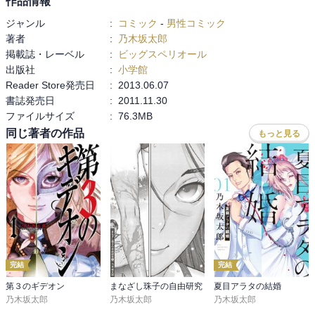
作品情報
ジャンル
:
コミック
-
男性コミック
著者
:
乃木坂太郎
掲載誌・レーベル
:
ビッグスペリオール
出版社
:
小学館
Reader Store発売日
:
2013.06.07
書誌発売日
:
2011.11.30
ファイルサイズ
:
76.3MB
同じ著者の作品
もっと見る
完結
完結
第３のギデオン
まなざし珠子の自由研究
夏目アラタの結婚
乃木坂太郎
乃木坂太郎
乃木坂太郎