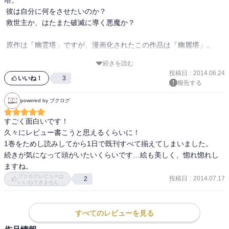
 彼は自分に何をさせたいのか？

 救世主か、はたまた破滅に導く悪魔か？

 原作は「幽霊塔」ですが、漫画化されたこの作品は「幽麗塔」。

 確かにそのタイトルがぴったりな、麗しくも妖しい猟奇的なミステ
続きを読む
リーです。

投稿日
:
2014.06.24
 登場人物ひとりひとりが一癖も二癖もあって、正体がつかみづら
いいね！
3
報告する
い！！

 江戸川乱歩の世界がお好きな方はハマると思います。 
powered by ブクログ
すごく面白いです！

久々にレビュー書こうと思えるくらいに！

1巻をためし読みしてから1日で既刊すべて揃えてしまいました。

続きが気になって頭がいたいくらいです…絵も美しく、惚れ惚れし
ますね。
ブクログレビューは
投稿日
:
2014.07.17
2
いいねできません
すべてのレビューを見る