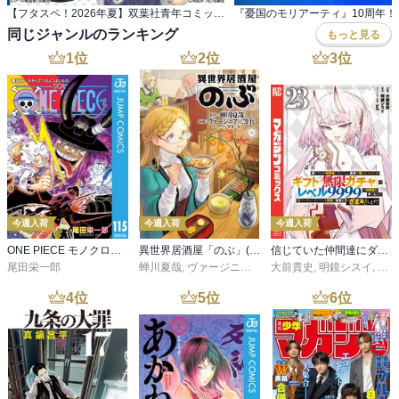
【フタスペ！2026年夏】双葉社青年コミック 対象作品が最新巻まで全て30％OFF＆一部無料！
同じジャンルのランキング
もっと見る
1
位
2
位
3
位
今週入荷
今週入荷
今週入荷
ONE PIECE モノクロ版 115
異世界居酒屋「のぶ」(22)
信じていた仲間達にダンジョン奥地で殺されかけたがギフト『無限ガチャ』でレベル９９９９の仲間達を手に入れて元パーティーメンバーと世界に復讐＆『ざまぁ！』します！（２３）
尾田栄一郎
蝉川夏哉
,
ヴァージニア二等兵
大前貴史
,
転
,
明鏡シスイ
,
ｔｅ
4
位
5
位
6
位