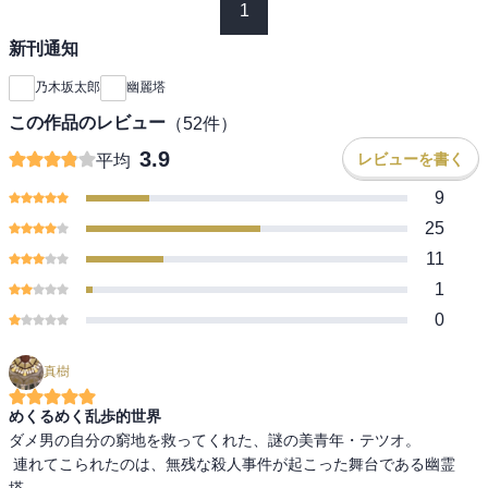
1
新刊通知
乃木坂太郎
幽麗塔
この作品のレビュー
（
52
件）
3.9
レビューを書く
平均
9
25
11
1
0
真樹
めくるめく乱歩的世界
ダメ男の自分の窮地を救ってくれた、謎の美青年・テツオ。

 連れてこられたのは、無残な殺人事件が起こった舞台である幽霊
塔。
