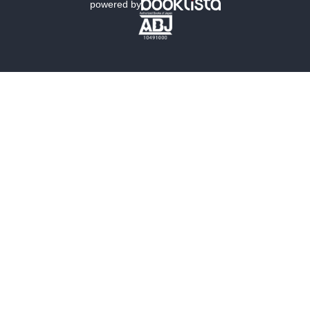
powered by
歴史・時代小説
文学
雑誌
グラビア写真集
ボーイズラブ
ティーンズラブ
人文・思想・歴史
社会・政治・法律
ビジネス・経済
サイエンス・テクノロジー
コンピュータ・情報
くらし・家庭
料理・酒
ファッション・美容・ダイエット
ホビー&カルチャー
スポーツ・アウトドア
地図・ガイド
エンターテイメント
芸術・アート
映画・音楽・演劇