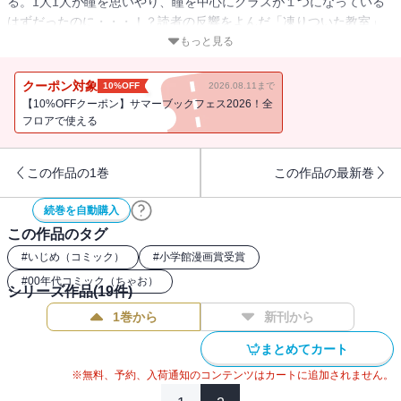
る。1人1人が瞳を思いやり、瞳を中心にクラスが１つになっている
はずだったのに・・・！？読者の反響をよんだ「凍りついた教室」
のほか、「友情の証」「絶望の彼方「閉ざされた未来」、そして渾
もっと見る
身の描き下ろしストーリーを収録。あなたのいる教室にいじめはあ
りませんか？誰かがいじめで悩んでいませんか？もしあなたの身近
クーポン対象
10%OFF
2026.08.11まで
なところでいじめが起きたら、あなたはどうしますか？
【10%OFFクーポン】サマーブックフェス2026！全
フロアで使える
この作品の1巻
この作品の最新巻
続巻を自動購入
この作品のタグ
#
いじめ（コミック）
#
小学館漫画賞受賞
#
00年代コミック（ちゃお）
シリーズ作品(
19
件)
1巻から
新刊から
まとめてカート
※無料、予約、入荷通知のコンテンツはカートに追加されません。