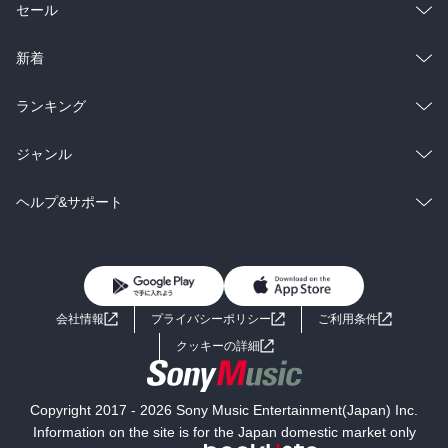
総合
コミック
セール
ラノベ
小説
総合
コミック
新着
雑誌・グラビア
ビジネス・実用
ラノベ
小説
総合
コミック
ランキング
BL・TL
雑誌・グラビア
ビジネス・実用
ラノベ
小説
総合
コミック
ジャンル
BL・TL
雑誌・グラビア
ビジネス・実用
ラノベ
小説
コミック
男性コミック
ヘルプ&サポート
BL・TL
雑誌・グラビア
ビジネス・実用
女性コミック
コミック誌
初めての方へ
ヘルプ
BL・TL
ライトノベル
男子向けラノベ
よくあるご質問
お問い合わせ
会社情報
プライバシーポリシー
ご利用条件
女子向けラノベ
小説
利用規約
クッキーの詳細
国内小説
海外小説
Copyright 2017 - 2026 Sony Music Entertainment(Japan) Inc.
ミステリー
SF
Information on the site is for the Japan domestic market only