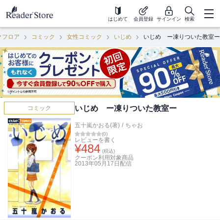
はじめて
会員登録
サインイン
検索
クフロア
コミック
女性コミック
いじめ
いじめ ー凍りついた教室ー
いじめ ー凍りついた教室ー
コミック
五十嵐かおる(著)
/
ちゃお
(
0
)
レビューを書く
¥
484
(税込)
クーポン利用対象商品
2013年05月17日
配信