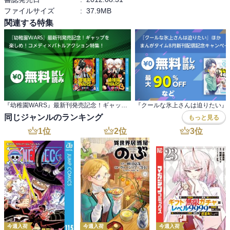
ファイルサイズ
:
37.9MB
関連する特集
『幼稚園WARS』最新刊発売記念！ギャップを 楽しめ！コメディ×バトルアクション特集！
同じジャンルのランキング
もっと見る
1
位
2
位
3
位
今週入荷
今週入荷
今週入荷