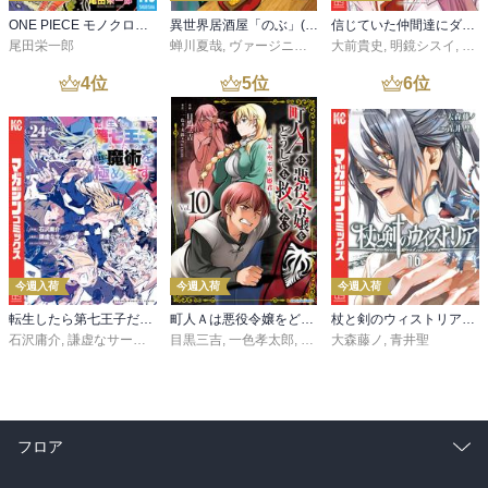
ONE PIECE モノクロ版 115
異世界居酒屋「のぶ」(22)
信じていた仲間達にダンジョン奥地で殺されかけたがギフト『無限ガチャ』でレベル９９９９の仲間達を手に入れて元パーティーメンバーと世界に復讐＆『ざまぁ！』します！（２３）
尾田栄一郎
蝉川夏哉
,
ヴァージニア二等兵
大前貴史
,
転
,
明鏡シスイ
,
ｔｅ
4
位
5
位
6
位
今週入荷
今週入荷
今週入荷
転生したら第七王子だったので、気ままに魔術を極めます（２４）
町人Ａは悪役令嬢をどうしても救いたい ～どぶと空と氷の姫君～１０【電子書店共通特典イラスト付】
杖と剣のウィストリア（１６）
石沢庸介
,
謙虚なサークル
,
メル。
目黒三吉
,
一色孝太郎
,
Parum
大森藤ノ
,
青井聖
フロア