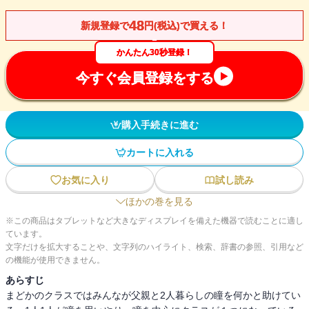
48
新規登録で
円(税込)で買える！
かんたん30秒登録！
今すぐ会員登録をする
購入手続きに進む
カートに入れる
お気に入り
試し読み
ほかの巻を見る
※この商品はタブレットなど大きなディスプレイを備えた機器で読むことに適し
ています。
文字だけを拡大することや、文字列のハイライト、検索、辞書の参照、引用など
の機能が使用できません。
あらすじ
まどかのクラスではみんなが父親と2人暮らしの瞳を何かと助けてい