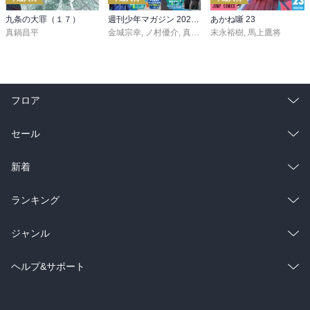
九条の大罪（１７）
週刊少年マガジン 2026年36・37号[2026年8月5日発売]
あかね噺 23
真鍋昌平
金城宗幸
,
ノ村優介
,
真島ヒロ
末永裕樹
,
宮島礼吏
,
馬上鷹将
,
新川直司
,
久
フロア
総合
コミック
セール
ラノベ
小説
総合
コミック
新着
雑誌・グラビア
ビジネス・実用
ラノベ
小説
総合
コミック
ランキング
BL・TL
雑誌・グラビア
ビジネス・実用
ラノベ
小説
総合
コミック
ジャンル
BL・TL
雑誌・グラビア
ビジネス・実用
ラノベ
小説
コミック
男性コミック
ヘルプ&サポート
BL・TL
雑誌・グラビア
ビジネス・実用
女性コミック
コミック誌
初めての方へ
ヘルプ