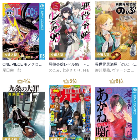
今週入荷
今週入荷
今週入荷
ONE PIECE モノクロ版 115
悪役令嬢レベル99 ～私は裏ボスですが魔王ではありません～ その６
異世界居酒屋「のぶ」(22)
尾田栄一郎
のこみ
,
七夕さとり
,
Tea
蝉川夏哉
,
ヴァージニア二等兵
4
位
5
位
6
位
今週入荷
今週入荷
今週入荷