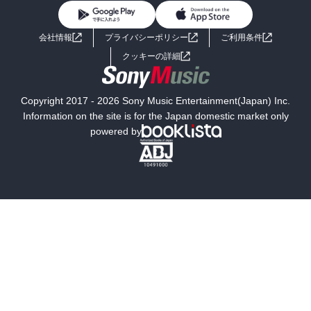
BL・TL
ライトノベル
男子向けラノベ
よくあるご質問
お問い合わせ
会社情報
プライバシーポリシー
ご利用条件
女子向けラノベ
小説
利用規約
クッキーの詳細
国内小説
海外小説
Copyright 2017 - 2026 Sony Music Entertainment(Japan) Inc.
ミステリー
SF
Information on the site is for the Japan domestic market only
powered by
歴史・時代小説
文学
雑誌
グラビア写真集
ボーイズラブ
ティーンズラブ
人文・思想・歴史
社会・政治・法律
ビジネス・経済
サイエンス・テクノロジー
コンピュータ・情報
くらし・家庭