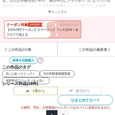
る。1人1人が瞳を思いやり、瞳を中心にクラスが１つになっている
はずだったのに・・・！？読者の反響をよんだ「凍りついた教室」
のほか、「友情の証」「絶望の彼方「閉ざされた未来」、そして渾
もっと見る
身の描き下ろしストーリーを収録。あなたのいる教室にいじめはあ
りませんか？誰かがいじめで悩んでいませんか？もしあなたの身近
クーポン対象
10%OFF
2026.08.11まで
なところでいじめが起きたら、あなたはどうしますか？
【10%OFFクーポン】サマーブックフェス2026！全
フロアで使える
この作品の1巻
この作品の最新巻
続巻を自動購入
この作品のタグ
#
いじめ（コミック）
#
小学館漫画賞受賞
#
00年代コミック（ちゃお）
シリーズ作品(
19
件)
1巻から
新刊から
まとめてカート
※無料、予約、入荷通知のコンテンツはカートに追加されません。