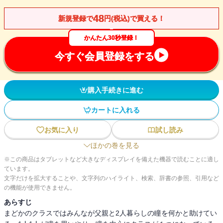
48
新規登録で
円(税込)で買える！
かんたん30秒登録！
今すぐ会員登録をする
購入手続きに進む
カートに入れる
お気に入り
試し読み
ほかの巻を見る
※この商品はタブレットなど大きなディスプレイを備えた機器で読むことに適し
ています。
文字だけを拡大することや、文字列のハイライト、検索、辞書の参照、引用など
の機能が使用できません。
あらすじ
まどかのクラスではみんなが父親と2人暮らしの瞳を何かと助けてい