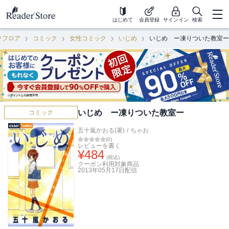
はじめて
会員登録
サインイン
検索
クフロア
コミック
女性コミック
いじめ
いじめ ー凍りついた教室ー
いじめ ー凍りついた教室ー
コミック
五十嵐かおる(著)
/
ちゃお
(
0
)
レビューを書く
¥
484
(税込)
クーポン利用対象商品
2013年05月17日
配信