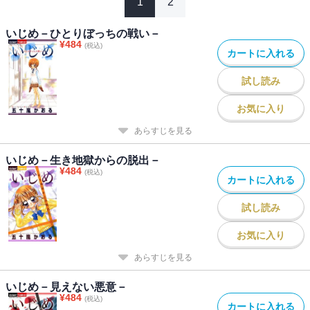
1
2
いじめ－ひとりぼっちの戦い－
¥
484
(税込)
カートに入れる
試し読み
お気に入り
あらすじを見る
いじめ－生き地獄からの脱出－
¥
484
(税込)
カートに入れる
試し読み
お気に入り
あらすじを見る
いじめ－見えない悪意－
¥
484
(税込)
カートに入れる