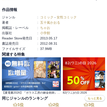
作品情報
ジャンル
:
コミック
-
女性コミック
著者
:
五十嵐かおる
掲載誌・レーベル
:
ちゃお
出版社
:
小学館
Reader Store発売日
:
2013.05.17
書誌発売日
:
2012.08.31
ファイルサイズ
:
37.9MB
関連する特集
【夏電書2026】『ガラス工房の錬金術師』など 配信記念！good！な作品青田買い特集
82(ワニ)の日 2026
同じジャンルのランキング
もっと見る
1
位
2
位
3
位