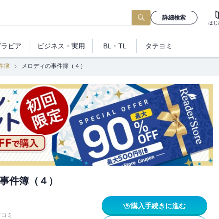
詳細検索
はじ
グラビア
ビジネス
・実用
BL・TL
タテヨミ
件簿
メロディの事件簿（４）
事件簿（４）
購入手続きに進む
ツコミ