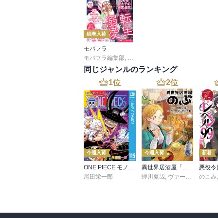
続巻入荷
モバフラ
モバフラ編集部
,
桃乃みく
,
宮城杏奈
,
響 あい
,
陽丘
同じジャンルのランキング
1
位
2
位
今週入荷
今週入荷
新着
ONE PIECE モノクロ版 115
異世界居酒屋「のぶ」(22)
尾田栄一郎
蝉川夏哉
,
ヴァージニア二等兵
のこみ