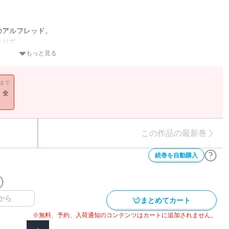
のアルフレッド。
かりて
マイルズを撃退できるのか！？
もっと見る
。
11まで
！全
この作品の最新巻
続巻を自動購入
から
まとめてカート
※無料、予約、入荷通知のコンテンツはカートに追加されません。