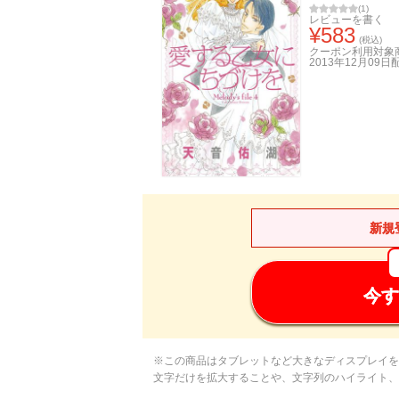
(
1
)
レビューを書く
¥
583
(税込)
クーポン利用対象
2013年12月09日
新規
今す
※この商品はタブレットなど大きなディスプレイを
文字だけを拡大することや、文字列のハイライト、