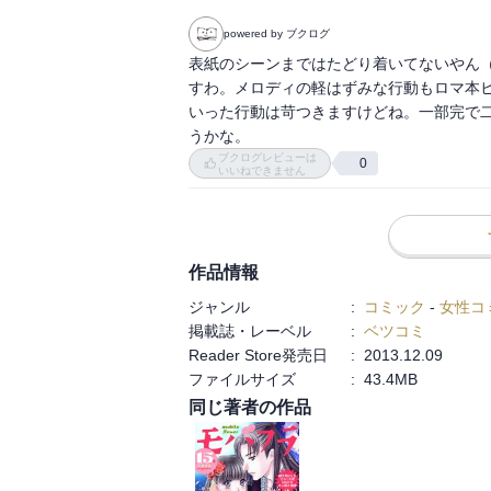
powered by ブクログ
表紙のシーンまではたどり着いてないやん
すわ。メロディの軽はずみな行動もロマ本
いった行動は苛つきますけどね。一部完で
うかな。
ブクログレビューは
0
いいねできません
作品情報
ジャンル
:
コミック
-
女性コ
掲載誌・レーベル
:
ベツコミ
Reader Store発売日
:
2013.12.09
ファイルサイズ
:
43.4MB
同じ著者の作品