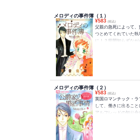
メロディの事件簿（１）
¥
583
(税込)
父親の急死によって、
つとめてくれていた執
に！？世間知らずなが
るメロディ。執事の孫
支えていこうと決意す
ったりきたり！？19
クLOVEコメディ堂々
メロディの事件簿（２）
¥
583
(税込)
英国ロマンチック・ラ
して、働きに出ること
アルフレッドの知り合
お仕事は、公爵の従姉
ることでかなりの難題
躍！！英国ロマンスの
リー