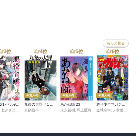
ハオ
,
服部美紀
もっと見る
3
位
4
位
5
位
6
位
今週入荷
今週入荷
今週入荷
悪役令嬢レベル99 ～私は裏ボスですが魔王ではありません～ その６
九条の大罪（１７）
あかね噺 23
週刊少年マガジン 2026年36・37号[2026年8月5日発売]
,
七夕さとり
,
転
,
Tea
真鍋昌平
末永裕樹
,
馬上鷹将
金城宗幸
,
ノ村優介
,
真