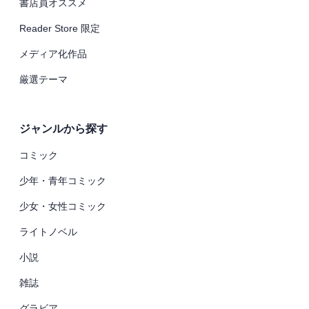
書店員オススメ
Reader Store 限定
メディア化作品
厳選テーマ
ジャンルから探す
コミック
少年・青年コミック
少女・女性コミック
ライトノベル
小説
雑誌
グラビア