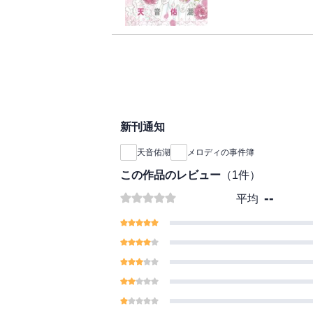
大好評英国ロマンス第
ハッピーエンディング
新刊通知
天音佑湖
メロディの事件簿
この作品のレビュー
（
1
件）
--
平均