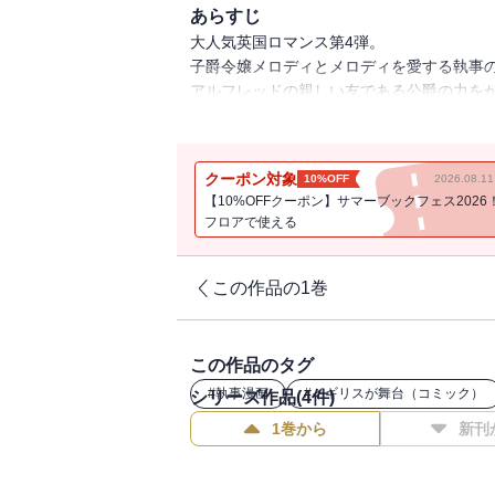
あらすじ
大人気英国ロマンス第4弾。
子爵令嬢メロディとメロディを愛する執事
アルフレッドの親しい友である公爵の力を
卑劣な手段でメロディに接近するミスター
大好評英国ロマンス第一部のまとめ巻です
ハッピーエンディングになるのか！？
クーポン対象
10%OFF
2026.08.
【10%OFFクーポン】サマーブックフェス2026
フロアで使える
この作品の1巻
この作品のタグ
#
執事漫画
#
イギリスが舞台（コミック）
シリーズ作品(
4
件)
1巻から
新刊