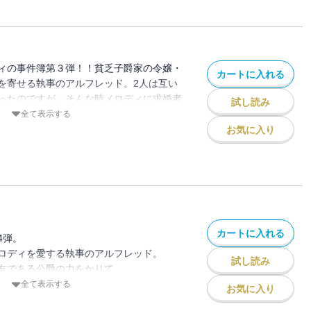
ィの事件簿第３弾！！貧乏子爵家の令嬢・
カートに入れる
を寄せる執事のアルフレッド。2人は互い
ったのですが、そんな時メロディに求婚者
試し読み
ケありでアルフレッドが警戒していた男
全て表示する
お気に入り
カートに入れる
4弾。
ロディを愛する執事のアルフレッド。
試し読み
友である公爵の力をかりて
に接近するミスターマイルズを撃退できる
全て表示する
お気に入り