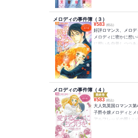
メロディの事件簿（３）
¥
583
(税込)
好評ロマンス、メロデ
メロディに密かに想い
に想いを自覚しつつあ
が！？しかもそれはワ
で．．．！？
メロディの事件簿（４）
最終巻
¥
583
(税込)
大人気英国ロマンス第
子爵令嬢メロディとメ
アルフレッドの親しい
卑劣な手段でメロディ
のか！？