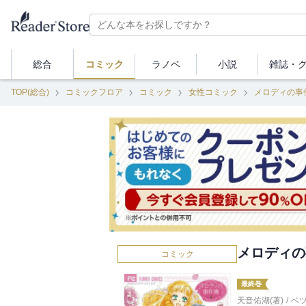
総合
コミック
ラノベ
小説
雑誌・
TOP(総合)
コミックフロア
コミック
女性コミック
メロディの事
メロディの
コミック
最終巻
天音佑湖(著)
/
ベ