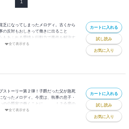
1
貧乏になってしまったメロディ。古くから
カートに入れる
事の反対もおしきって働きに出ること
らもあふれる愛情と行動力で事件を解決す
試し読み
・アルフレッドはそんなメロディをずっと
全て表示する
るのですが、身分の差もあり二人の仲はい
お気に入り
世紀末のロンドンを舞台にしたロマンチッ
開幕です！
ブストーリー第２弾！子爵だった父が急死
カートに入れる
になったメロディ。今度は、執事の息子・
いの公爵家で働くことに．．．！？今度の
試し読み
妹のミス・マデリーンをちゃんと結婚させ
全て表示する
。アルフレッドとともにメロディ大活
お気に入り
香りいっぱいのロマンチック・ラブストー