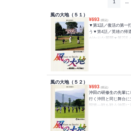
1
...
風の大地（５１）
¥
693
(税込)
▼第1話／復活の第一
う▼第4話／英雄の帰
がかりな展開▼第7話
／競技中断
●主な登場人物／沖田
●あらすじ／リハビリ
日々トレーニングに励
だがローズは、沖田の
風の大地（５２）
怪我から40日目、つ
¥
693
(税込)
は、予想を上回る回復
沖田の研修生の先輩に
●本巻の特徴／わずか
行く沖田と同じ舞台に
についた沖田。日本で
国第一戦を戦う沖田に
ィーバーだった！ そ
っちぎりでトップ合格
を同じくして、沖田は
クシデントが襲う。彼
●その他の登場人物／
く・・・ 大きく飛躍
務）、笠崎（沖田の先
ならない。今はその時