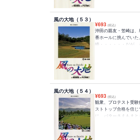
三（ゴルフクラブの職
魂の戦いから目が離せ
ルフ好きのオヤジ）、
ジョー（マスターズで
風の大地（５３）
¥
693
ィ）、平尾（ドクター
(税込)
沖田の親友・笠崎は、
ローズ（リハビリの専
番ホールに挑んでいた
崎・・・・・・だが、
くような絶叫が千成ゴ
スト受験仲間、競技委
格を信じて疑わなかっ
する!!即刻の手術を
権を医者に勧められる
日でも早く、沖田と同じ
風の大地（５４）
突き動かされ、笠崎は
¥
693
(税込)
歩、激痛に耐えながら
観衆、プロテスト受験
て、ゴルフの神は笠崎
ストトップ合格を信じ
練を与えるのか・・・
に、パターさえもまと
に!!
孝。 仲間の熱い祈り
な想いに突き動かされ
に耐えながら、ついに最