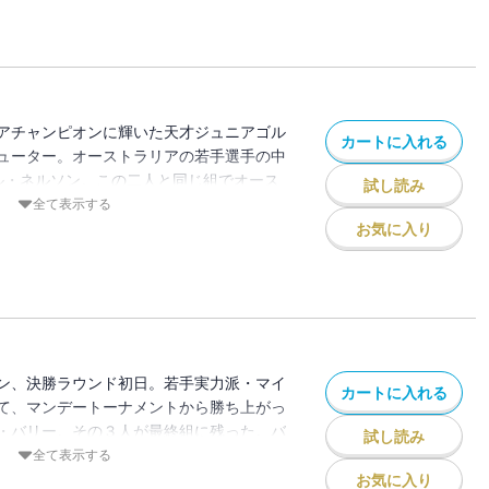
全英オープン棄権から５か月。沖田は突
ープン会場に現れた。新天地・オーストラ
せることができるのか!?再び、世界を翔る
沖田の新たな挑戦は、ここ赤い大地・オース
。
アチャンピオンに輝いた天才ジュニアゴル
カートに入れる
ューター。オーストラリアの若手選手の中
ケル・ネルソン。この二人と同じ組でオース
試し読み
・初日をラウンドすることになった沖田圭
全て表示する
ならぬライバル心を抱くマイケル
お気に入り
しながらプレーをする。フレディはじっと
なプレーをし続ける。 勝利の最先端に立
!? ２日目のラウンドが始まる―ー・・・
ン、決勝ラウンド初日。若手実力派・マイ
カートに入れる
て、マンデートーナメントから勝ち上がっ
・バリー。その３人が最終組に残った。バ
試し読み
けていたマイケルが突如、賭ゴルフをバリ
全て表示する
を得るために、話にのったバリーは巧みな
お気に入り