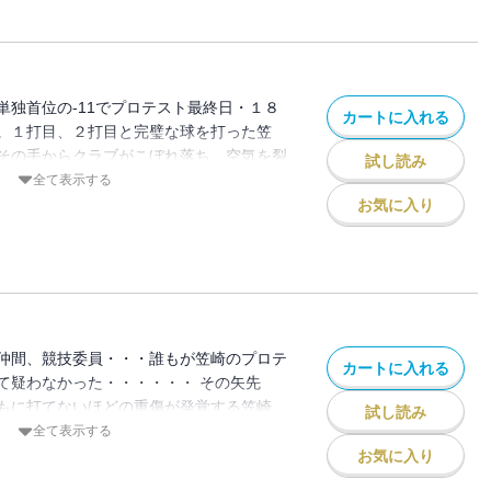
人）、石倉（鹿沼CCに出入りしているゴ
ない！
木曽（ベテランの新聞記者）、オールド・
沖田と共に出場している黒人の老キャデ
・コウ。骨膜剥離専門の日本人外科医）、
単独首位の-11でプロテスト最終日・１８
門家。沖田を担当する）
カートに入れる
。１打目、２打目と完璧な球を打った笠
その手からクラブがこぼれ落ち、空気を裂
試し読み
ルフクラブにこだまする。 観衆、プロテ
全て表示する
員・・・誰もが笠崎のプロテストトップ合
お気に入り
た。その矢先に、笠崎の胸部筋断裂が発覚
必要とする程の重傷のため、プレーの途中棄
が、躊躇することなく笠崎は断る。 『一
ティに立ちてえんだ!!』 その強き思いに
自らのゴルフボールを追い、一歩、また一
１８番ホールカップを目指す。 果たし
仲間、競技委員・・・誰もが笠崎のプロテ
カートに入れる
に微笑むのか・・・・・・さらに厳しい試
て疑わなかった・・・・・・ その矢先
・・・笠崎の魂を込めた戦いの結末は如何
もに打てないほどの重傷が発覚する笠崎
試し読み
とプロテスト合格を信じる沖田の真っ直ぐ
全て表示する
、 笠崎は一歩、また一歩と、激痛と不運
お気に入り
後の一球を放つ!! そして、その長く苦し