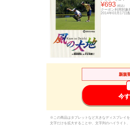
¥
693
(税込)
クーポン利用対象
2014年03月17日
新規
今す
※この商品はタブレットなど大きなディスプレイを
文字だけを拡大することや、文字列のハイライト、