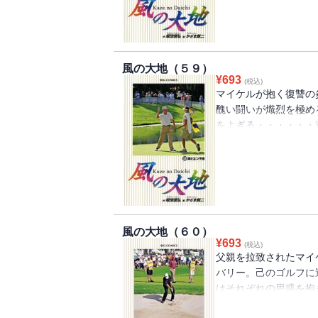
謀略をめぐらす。マイ
略とが激突する!!
風の大地（５９）
¥
693
(税込)
マイケルが抱く復讐の
醜い闘いが熾烈を極め
をよぎる・・・・・・
記憶が。少年だったマ
が。 この試合が単な
とに気付いたバリーは
のゴルフに邁進する沖
オーストラリアオープ
かってきた。最終日に
風の大地（６０）
は明日を、未来を左右
¥
693
(税込)
リー、そしてフレディ
父親を拉致されたマイ
バリー。己のゴルフに
はそれぞれの思惑を抱
ラウンド最終日の７番