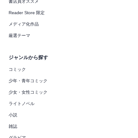
書店員オススメ
Reader Store 限定
メディア化作品
厳選テーマ
ジャンルから探す
コミック
少年・青年コミック
少女・女性コミック
ライトノベル
小説
雑誌
グラビア