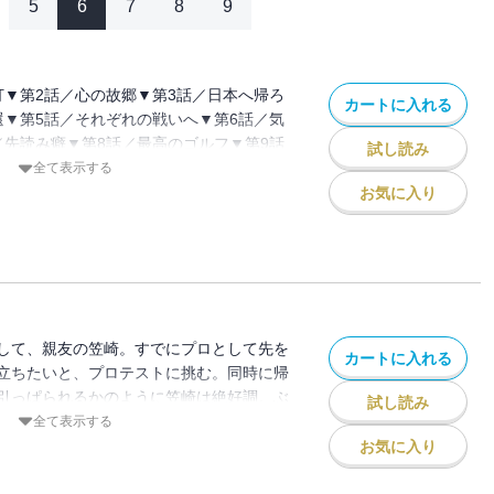
5
6
7
8
9
打▼第2話／心の故郷▼第3話／日本へ帰ろ
カートに入れる
還▼第5話／それぞれの戦いへ▼第6話／気
／先読み癖▼第8話／最高のゴルフ▼第9話
試し読み
全て表示する
お気に入り
圭介（鹿沼CC初のプロゴルファー）
の専門家・ローズのもとで、復帰に向け
む沖田。怪我も完治し、リハビリも順調。
左足踵の硬さに一抹の不安を抱いていた。
いにクラブを持っての練習を開始した沖田
ぶりに歓喜するが・・・（第1話）。
して、親友の笠崎。すでにプロとして先を
カートに入れる
な不安は残るものの、米国を離れ帰国の途
立ちたいと、プロテストに挑む。同時に帰
彼を待っていたのは、予期せぬほどの大フ
引っぱられるかのように笠崎は絶好調。ぶ
試し読み
の熱狂の中、親友・笠崎のプロテストと時
に突っ走っていた。しかし、その笠崎をア
全て表示する
大切な帰国第一戦に臨む！
の優しさゆえか、不吉な予感は広がってい
お気に入り
物部麗子（沖田の恋人。東京の新聞社に勤
するためには、一度その分だけかがまねば
輩だが、まだ鹿沼CCの研修生）、杉山健
と信じて・・・ 優しすぎる男・笠崎の、