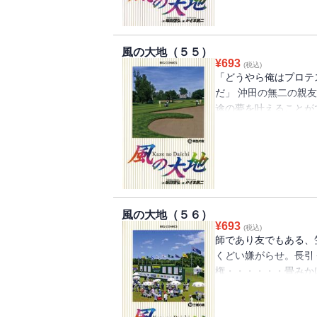
いプロテストも、つい
達成されるのか―――!
風の大地（５５）
¥
693
(税込)
「どうやら俺はプロテ
だ」 沖田の無二の親
途の夢を叶えることが
告げずに、ただ一人北
えて行った。 沖田が
りし皆の想いに目をそ
つまで続けるのか、笠
とは出来るのか――！
風の大地（５６）
¥
693
(税込)
師であり友でもある、
くどい嫌がらせ。長引
権・・・・・・畳みか
はある決断を下した。
戦うために万全な状態