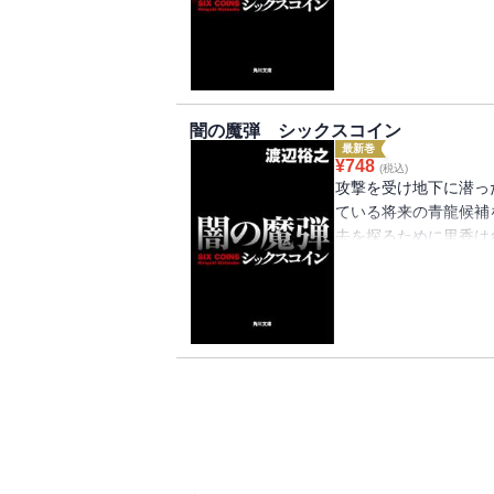
闇の魔弾 シックスコイン
最新巻
¥
748
(税込)
攻撃を受け地下に潜っ
ている将来の青龍候補
去を探るために里香は
ルで描くアクション巨