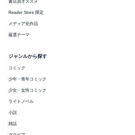
書店員オススメ
Reader Store 限定
メディア化作品
厳選テーマ
ジャンルから探す
コミック
少年・青年コミック
少女・女性コミック
ライトノベル
小説
雑誌
グラビア