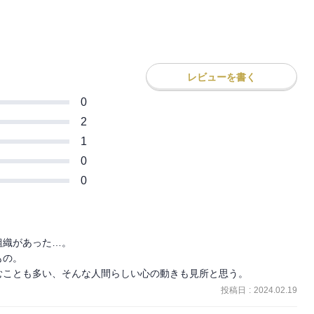
レビューを書く
0
2
1
0
0
織があった…。

の。

むことも多い、そんな人間らしい心の動きも見所と思う。
投稿日
:
2024.02.19