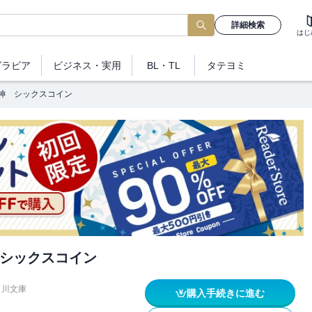
詳細検索
はじ
グラビア
ビジネス
・実用
BL・TL
タテヨミ
神 シックスコイン
シックスコイン
角川文庫
購入手続きに進む