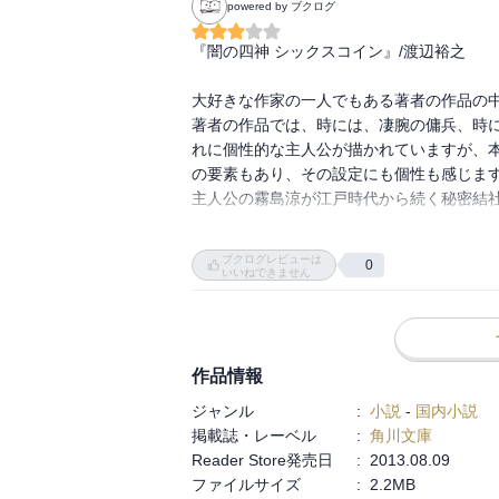
powered by ブクログ
『闇の四神 シックスコイン』/渡辺裕之

大好きな作家の一人でもある著者の作品の中
著者の作品では、時には、凄腕の傭兵、時
れに個性的な主人公が描かれていますが、
の要素もあり、その設定にも個性も感じます
主人公の霧島涼が江戸時代から続く秘密結社
著者の作品の主人公像って、かなり洗練さ
ブクログレビューは
0
物語を通じて、成長を実感させることが多く
いいねできません
大学を卒業し、新聞記者になった霧島涼。
なある日、守護六家の面々が揃う中、何者
作品情報
ジャンル
:
小説
-
国内小説
掲載誌・レーベル
:
角川文庫
Reader Store発売日
:
2013.08.09
ファイルサイズ
:
2.2MB