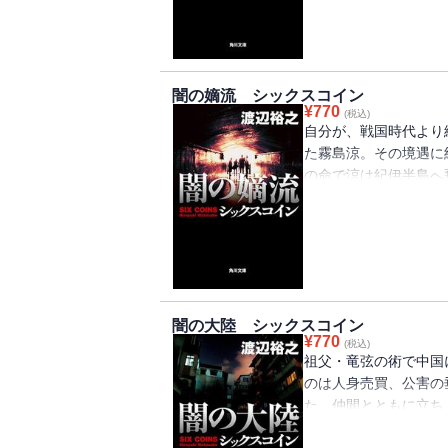
謎。いったい霧島家と
る侍たちの活躍を描く
闇の嫡流 シックスコイン
¥
770
(税込)
自分が、戦国時代より
た霧島涼。その境遇に
の命で涼は紀伊半島へ
ロリスト団体の横暴な
料自給率を管理しよう
しかし敵は、竜弦にか
巧妙な罠を仕掛けてき
闇の大陸 シックスコイン
¥
770
(税込)
祖父・竜弦の術で中国
のは人身売買、公害の
た。仲間とともに立ち
ズ第３弾！