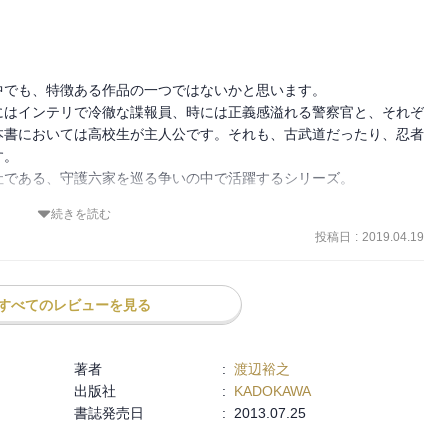
でも、特徴ある作品の一つではないかと思います。

にはインテリで冷徹な諜報員、時には正義感溢れる警察官と、それぞ
本書においては高校生が主人公です。それも、古武道だったり、忍者
。

である、守護六家を巡る争いの中で活躍するシリーズ。

続きを読む
れていて、一個立ちしているイメージが強いですが、本書の主人公は
投稿日
:
2019.04.19
、一緒に成長しているような感覚もあります。

しかし理不尽と堕落が蔓延する毎日に、涼は苛立ちを隠せない。そん
すべてのレビューを見る
かに襲われる…。
著者
:
渡辺裕之
出版社
:
KADOKAWA
書誌発売日
:
2013.07.25