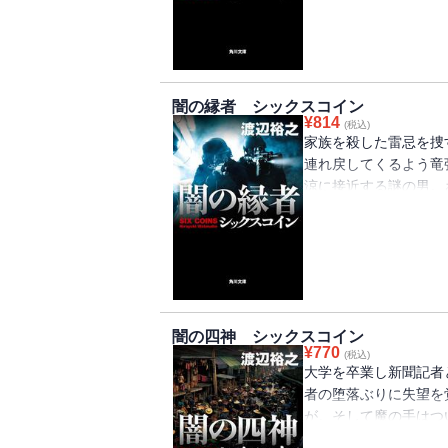
闇の縁者 シックスコイン
¥
814
(税込)
家族を殺した雷忌を捜
連れ戻してくるよう竜
涼に接近する謎の男。
シリーズ第４弾！
闇の四神 シックスコイン
¥
770
(税込)
大学を卒業し新聞記者
者の堕落ぶりに失望を
が。そして魔の手はつ
き敵の正体とは？