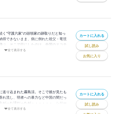
は何者なのか？ 日本を守るため現代に蘇
シリーズ、堂々のスタート！
続く“守護六家”の頭領家の跡取りだと知っ
カートに入れる
納得できないまま、病に倒れた祖父・竜弦
飛ぶ。そこで目にしたのは、外国のエコテ
試し読み
ふるまいだった。やがてそれが、日本の食
全て表示する
とするアメリカの陰謀だと知り、憤る涼。
お気に入り
わって頭領代行となった涼に対し、さらに
て・・・・・・。シリーズ第２弾！
に送り込まれた霧島涼。そこで彼が見たも
カートに入れる
垂れ流し、弱者への暴力など中国の闇だっ
上がった涼だったが・・・・・・。シリー
試し読み
全て表示する