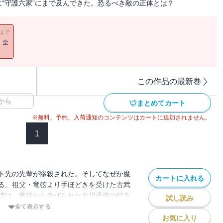
“守護六家”にまで及んできた。恐るべき敵の正体とは？
11まで
！全
この作品の最新巻
から
まとめてカート
※無料、予約、入荷通知のコンテンツはカートに追加されません。
1
ト先の先輩が惨殺された。そしてなぜか魔
カートに入れる
る。祖父・竜弦より手ほどきを受けた古武
涼は、竜弦から命ぜられた北川香織の行方
試し読み
に謎の男たちの襲撃が続く。やがて浮かび
全て表示する
の存在、そして六文銭が刻まれた小柄の
お気に入り