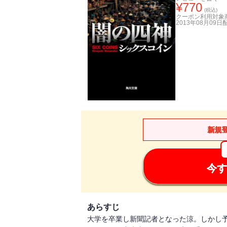
¥
770
(税込)
クーポン利用対象
2013年08月09日
新規
今す
あらすじ
大学を卒業し新聞記者となった涼。しかし