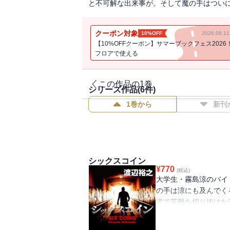
と不可解な出来事が。そして魔の手はついに
クーポン対象
10%OFF
2026.08.
【10%OFFクーポン】サマーブックフェス2026
フロアで使える
この作品の1巻
シリーズ作品(
6
件)
1巻から
新刊
シックスコイン
¥
770
(税込)
大学生・霧島涼のバイ
の手は涼にも及んでく
道で苦難を切り抜けた
を突き止めるが、さら
上がってきた秘密結社