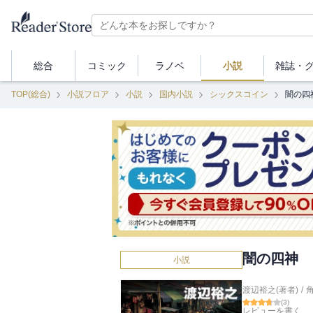
総合
コミック
ラノベ
小説
雑誌・
TOP(総合)
小説フロア
小説
国内小説
シックスコイン
闇の四
闇の四神 
小説
渡辺裕之(著者)
/
(
3
)
レビューを書く