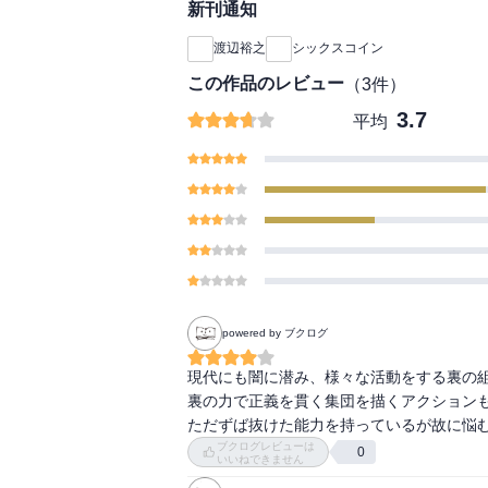
新刊通知
渡辺裕之
シックスコイン
この作品のレビュー
（
3
件）
3.7
平均
powered by ブクログ
現代にも闇に潜み、様々な活動をする裏の組
裏の力で正義を貫く集団を描くアクションも
ただずば抜けた能力を持っているが故に悩
ブクログレビューは
0
いいねできません