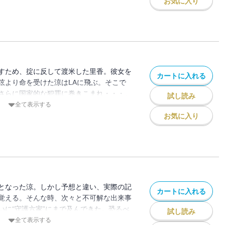
お気に入り
すため、掟に反して渡米した里香。彼女を
カートに入れる
弦より命を受けた涼はLAに飛ぶ。そこで
さらに国家的な犯罪に巻きこまれ・・・。
試し読み
全て表示する
お気に入り
となった涼。しかし予想と違い、実際の記
カートに入れる
覚える。そんな時、次々と不可解な出来事
いに“守護六家”にまで及んできた。恐るべ
試し読み
全て表示する