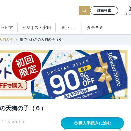
詳細検索
はじ
グラビア
ビジネス
・実用
BL・TL
タテヨミ
天狗の子
町でうわさの天狗の子（６）
の天狗の子（６）
刊ｆｌｏｗｅｒｓ
購入手続きに進む