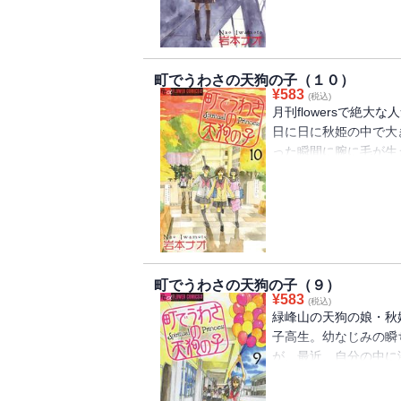
それを知った秋姫・瞬
吉野で待ち受ける、秋
町でうわさの天狗の子（１０）
¥
583
(税込)
月刊flowersで絶
日に日に秋姫の中で大
った瞬間に腕に毛が生
な秋姫に、瞬はせいい
る。そして秋姫に告げ
町でうわさの天狗の子（９）
¥
583
(税込)
緑峰山の天狗の娘・秋
子高生。幼なじみの瞬
が、最近、自分の中に
いる。瞬ちゃんへの恋
イトのミドリちゃんや