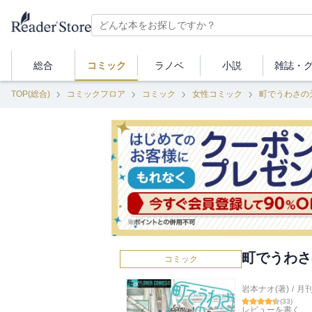
総合
コミック
ラノベ
小説
雑誌・
TOP(総合)
コミックフロア
コミック
女性コミック
町でうわさの
町でうわさ
コミック
岩本ナオ(著)
/
月
(
33
)
レビューを書く