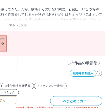
ら戻ってきた。だが、瞬ちゃんのいない間に、石鎚山（いしづちや
に行く約束をしてしまった秋姫（あきひめ）はちょっぴり気まずい雰
、バレンタインと“冬の3大イベント”を控えた女子たちは、“ほんと
もっと見る
11まで
！全
この作品の最新巻
続巻を自動購入
#
小学館漫画賞受賞
#
ファンタジー漫画
ジーコミック
から
まとめてカート