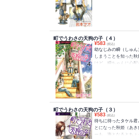
り、瞬（しゅん）ちゃ
っとした異変が起こる
てみるが・・・！？
町でうわさの天狗の子（４）
¥
583
(税込)
幼なじみの瞬（しゅん
しまうことを知った秋
けど、瞬ちゃんに心配
見せようと心がける。
くて・・・。そんなあ
クな言葉を聞かされて
町でうわさの天狗の子（３）
¥
583
(税込)
待ちに待ったタケル君
とになった秋姫（あき
ーも、海となるとちょ