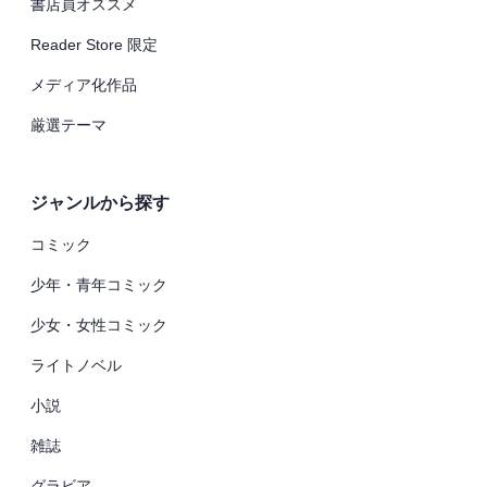
書店員オススメ
Reader Store 限定
メディア化作品
厳選テーマ
ジャンルから探す
コミック
少年・青年コミック
少女・女性コミック
ライトノベル
小説
雑誌
グラビア