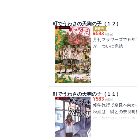
町でうわさの天狗の子（１２）
最終巻
¥
583
(税込)
月刊フラワーズで６年
が、ついに完結！
仲間を助けるために力
姫。
彼女を助けるため、瞬
瞬の秋姫への深い想い
町でうわさの天狗の子（１１）
¥
583
(税込)
修学旅行で奈良へ向か
秋姫は、瞬との奈良町
の一族に狙われてしま
友達が狙われるのを防
鬼の宝を見つけるため