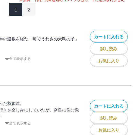
※無料、予約、入荷通知のコンテンツはカートに追加されません。
1
2
カートに入れる
半の連載を経た「町でうわさの天狗の子」
試し読み
を使い、ついに狐の姿になってしまった秋
全て表示する
お気に入り
が、そして仲間達がとった行動は・・・!?
が胸を打つ最終巻、ぜひご覧ください。
った秋姫達。
カートに入れる
行きを楽しみにしていたが、奈良に住む鬼
う。
試し読み
ぐため、タケルはうららと共に、
全て表示する
に吉野へ向かう。
お気に入り