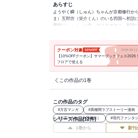
あらすじ
ようやく瞬（しゅん）ちゃんが京都修行か
ま）五郎坊（栄介くん）のいる四国へ初詣
囲気に・・・。一方、クリスマスに、初詣に
の恋”さがしに夢中で――！？
クーポン対象
10%OFF
2026.08.
【10%OFFクーポン】サマーブックフェス2026
フロアで使える
この作品の1巻
この作品のタグ
#
方言マンガ
#
異種間ラブストーリー漫画
#
方言マンガ（中国地方）
#
現代ファンタ
シリーズ作品(
12
件)
1巻から
新刊