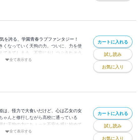
もタケルを追うが・・・・・・
姫の衝撃の運命とは――！？
大な人気を誇る、学園青春ラブファンタジー！
カートに入れる
きくなっていく天狗の力。ついに、力を使
えてきてしまう。不安におしつぶされそう
試し読み
っぱいの言葉をかけ、彼女を守る決意をす
全て表示する
られた、彼女の本当の正体とは―――！！
お気に入り
姫は、怪力で大食いだけど、心は乙女の女
カートに入れる
ちゃんと修行しながら高校に通っている
潜む天狗の力にちょっと不安を感じ始めて
試し読み
心をはっきりと自覚した秋姫は、クラスメ
全て表示する
金ちゃんと片想いを告白しあう。夏休みが
お気に入り