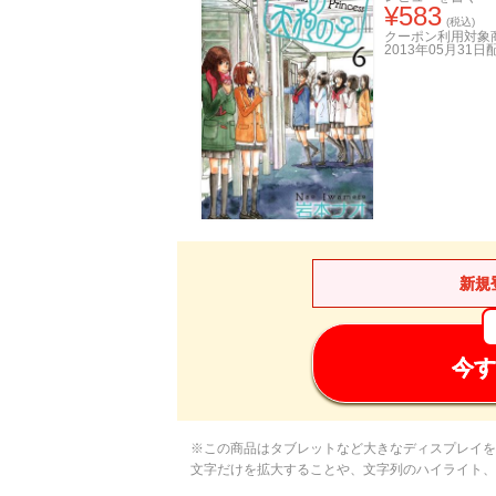
¥
583
(税込)
クーポン利用対象
2013年05月31日
新規
今す
※この商品はタブレットなど大きなディスプレイを
文字だけを拡大することや、文字列のハイライト、