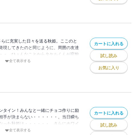
ード一色。学祭最後のフォークダンスに向
予感・・・！？ラブパワーと天狗パワーが
第9巻！
さらに充実した日々を送る秋姫。ここのと
カートに入れる
発現してきたのと同じように、周囲の友達
・・。ひょんなことからタケルくんが変貌
試し読み
金ちゃんにも素敵な恋のきざし
全て表示する
まで厳しいばかりだった瞬ちゃんの態度も
お気に入り
。お年頃の秋姫に周囲はさらに賑やかに。
るとちょっぴりユウウツになったりする秋
ンタイン！みんなと一緒にチョコ作りに励
カートに入れる
相手が決まらない・・・・・・。当日瞬ち
なった秋姫は・・・・・・。さらにホワイ
試し読み
定になる秋姫。チカラのコントロールがう
全て表示する