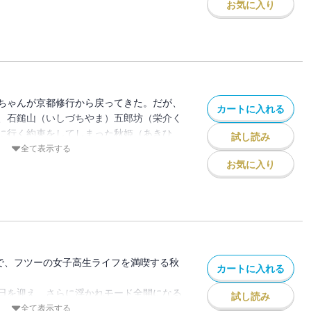
ょっとしたパニックに。
お気に入り
ちゃんが京都修行から戻ってきた。だが、
カートに入れる
、石鎚山（いしづちやま）五郎坊（栄介く
に行く約束をしてしまった秋姫（あきひ
試し読み
ずい雰囲気に・・・。一方、クリスマス
全て表示する
インと“冬の3大イベント”を控えた女子た
お気に入り
さがしに夢中で――！？
けで、フツーの女子高生ライフを満喫する秋
カートに入れる
日を迎え、さらに浮かれモード全開になる
試し読み
という間に過ぎていき・・・。10月にな
全て表示する