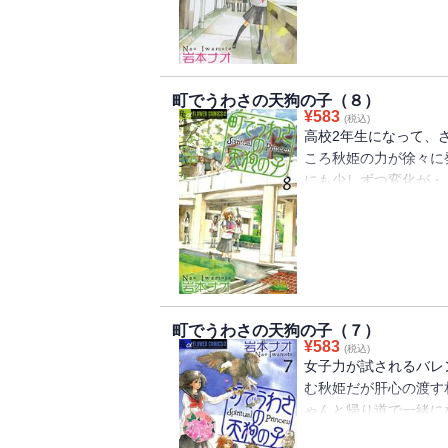
終わり、校内は学祭ム
けて、カップル誕生の
炸裂する、待望の最新
町でうわさの天狗の子（８）
¥
583
(税込)
高校2年生になって、
ころ秋姫の力が徐々に
にも少しずつ変化が・
したり、赤沢ちゃんや
が・・・！？さらに今
微妙に変わって来たり
でも将来のことを考え
姫の今日この頃。
町でうわさの天狗の子（７）
¥
583
(税込)
女子力が試されるバレ
む秋姫だが肝心の渡す
ゃんと帰り道で一緒に
トデーを前にして不安