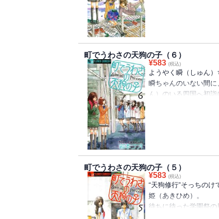
まく出来なくなってち
町でうわさの天狗の子（６）
¥
583
(税込)
ようやく瞬（しゅん）
瞬ちゃんのいない間に
ん）のいる四国へ初詣
め）はちょっぴり気ま
に、初詣に、バレンタ
ちは、“ほんとの恋”
町でうわさの天狗の子（５）
¥
583
(税込)
“天狗修行”そっちの
姫（あきひめ）。
待ちに待った学園祭の
が、楽しい日々はあっ