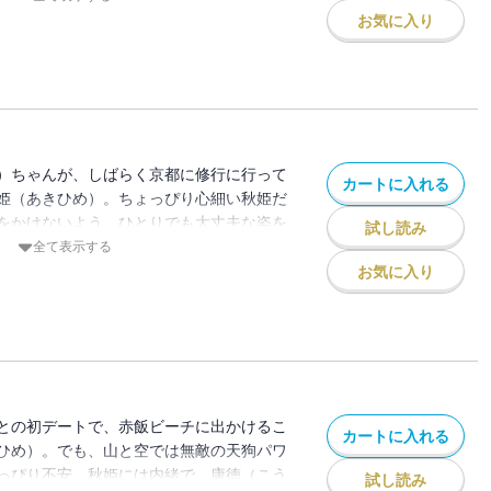
んが京都修行へと旅立った後、学校でちょ
お気に入り
。秋姫はひとりで対処しようと、がんばっ
）ちゃんが、しばらく京都に修行に行って
カートに入れる
姫（あきひめ）。ちょっぴり心細い秋姫だ
をかけないよう、ひとりでも大丈夫な姿を
試し読み
でも、人はそんなに急に変われるはずもな
全て表示する
る日、タケル君から、もっともっとショッ
お気に入り
しまい――！？
との初デートで、赤飯ビーチに出かけるこ
カートに入れる
ひめ）。でも、山と空では無敵の天狗パワ
っぴり不安。秋姫には内緒で、康徳（こう
試し読み