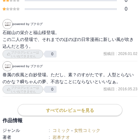
0
0
powered by ブクログ
石鎚山の栄介と福山様登場。

この二人の登場で、それまでのほのぼの日常漫画に新しい風が吹き
込んだと思う。
ブクログレビューは
投稿日
:
2026.01.02
0
いいねできません
powered by ブクログ
眷属の疾風と白妙登場。ただし、素？のすがたです。人型とらない
のかな？瞬ちゃんの夢、不吉なことにならないといいなぁ。
ブクログレビューは
投稿日
:
2016.05.23
0
いいねできません
すべてのレビューを見る
作品情報
ジャンル
:
コミック
-
女性コミック
著者
:
岩本ナオ