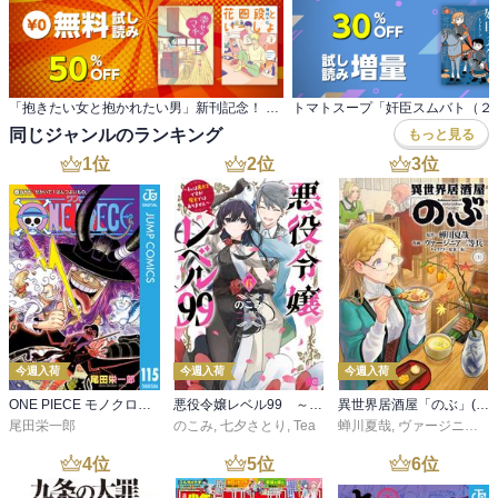
「抱きたい女と抱かれたい男」新刊記念！ 話題の恋愛＆日常コメディマンガ特集！無料+割引
同じジャンルのランキング
もっと見る
1
位
2
位
3
位
今週入荷
今週入荷
今週入荷
ONE PIECE モノクロ版 115
悪役令嬢レベル99 ～私は裏ボスですが魔王ではありません～ その６
異世界居酒屋「のぶ」(22)
尾田栄一郎
のこみ
,
七夕さとり
,
Tea
蝉川夏哉
,
ヴァージニア二等兵
4
位
5
位
6
位