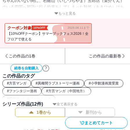
ちゃんのいない間に、石鎚山（いしづちやま）五郎坊（栄介くん）
のいる四国へ初詣に行く約束をしてしまった秋姫（あきひめ）はち
ょっぴり気まずい雰囲気に・・・。一方、クリスマスに、初詣に、
もっと見る
バレンタインと“冬の3大イベント”を控えた女子たちは、“ほんとの
恋”さがしに夢中で――！？
クーポン対象
10%OFF
2026.08.11まで
【10%OFFクーポン】サマーブックフェス2026！全
フロアで使える
この作品の1巻
この作品の最新巻
続巻を自動購入
この作品のタグ
#
方言マンガ
#
異種間ラブストーリー漫画
#
小学館漫画賞受賞
#
ファンタジー漫画
#
方言マンガ（中国地方）
#
現代ファンタジーコミック
シリーズ作品(
12
件)
全て表示する
1巻から
新刊から
まとめてカート