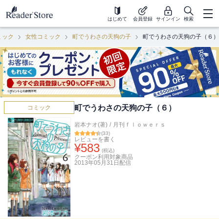
はじめて
会員登録
サインイン
検索
ミック
女性コミック
町でうわさの天狗の子
町でうわさの天狗の子（６）
町でうわさの天狗の子（６）
コミック
岩本ナオ(著)
/
月刊ｆｌｏｗｅｒｓ
(
33
)
レビューを書く
¥
583
(税込)
クーポン利用対象商品
2013年05月31日
配信