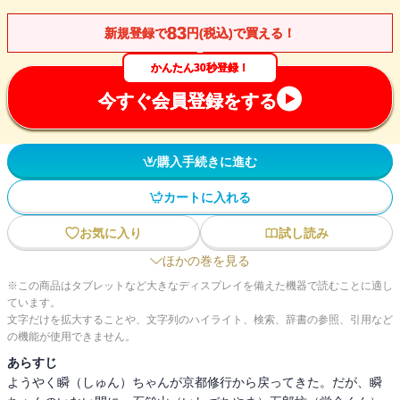
83
新規登録で
円(税込)で買える！
かんたん30秒登録！
今すぐ会員登録をする
購入手続きに進む
カートに入れる
お気に入り
試し読み
ほかの巻を見る
※この商品はタブレットなど大きなディスプレイを備えた機器で読むことに適し
ています。
文字だけを拡大することや、文字列のハイライト、検索、辞書の参照、引用など
の機能が使用できません。
あらすじ
ようやく瞬（しゅん）ちゃんが京都修行から戻ってきた。だが、瞬