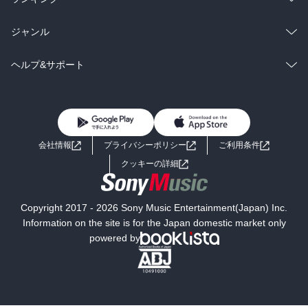
BL・TL
雑誌・グラビア
ビジネス・実用
ラノベ
小説
総合
コミック
ジャンル
BL・TL
雑誌・グラビア
ビジネス・実用
ラノベ
小説
コミック
男性コミック
ヘルプ&サポート
BL・TL
雑誌・グラビア
ビジネス・実用
女性コミック
コミック誌
初めての方へ
ヘルプ
BL・TL
ライトノベル
男子向けラノベ
よくあるご質問
お問い合わせ
会社情報
プライバシーポリシー
ご利用条件
女子向けラノベ
小説
利用規約
クッキーの詳細
国内小説
海外小説
Copyright 2017 - 2026 Sony Music Entertainment(Japan) Inc.
ミステリー
SF
Information on the site is for the Japan domestic market only
powered by
歴史・時代小説
文学
雑誌
グラビア写真集