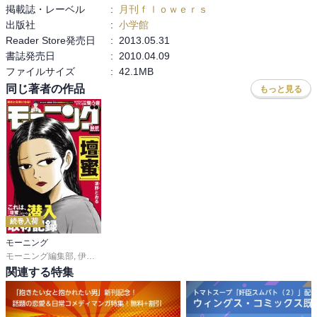
掲載誌・レーベル
:
月刊ｆｌｏｗｅｒｓ
出版社
:
小学館
Reader Store発売日
:
2013.05.31
書誌発売日
:
2010.04.09
ファイルサイズ
:
42.1MB
同じ著者の作品
もっと見る
続巻入荷
モーニング
モーニング編集部
,
伊咲智太
,
オオイシヒロト
,
森高夕次
,
足立金太郎
,
出端祐大
,
江
関連する特集