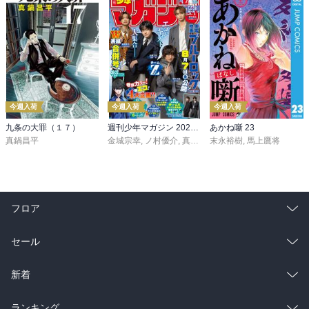
今週入荷
今週入荷
今週入荷
九条の大罪（１７）
週刊少年マガジン 2026年36・37号[2026年8月5日発売]
あかね噺 23
真鍋昌平
金城宗幸
,
ノ村優介
,
真島ヒロ
末永裕樹
,
宮島礼吏
,
馬上鷹将
,
新川直司
,
久
フロア
総合
コミック
セール
ラノベ
小説
総合
コミック
新着
雑誌・グラビア
ビジネス・実用
ラノベ
小説
総合
コミック
ランキング