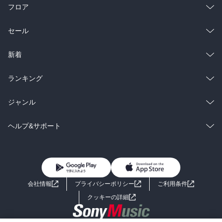
フロア
総合
コミック
セール
ラノベ
小説
総合
コミック
新着
雑誌・グラビア
ビジネス・実用
ラノベ
小説
総合
コミック
ランキング
BL・TL
雑誌・グラビア
ビジネス・実用
ラノベ
小説
総合
コミック
ジャンル
BL・TL
雑誌・グラビア
ビジネス・実用
ラノベ
小説
コミック
男性コミック
ヘルプ&サポート
BL・TL
雑誌・グラビア
ビジネス・実用
女性コミック
コミック誌
初めての方へ
ヘルプ
BL・TL
ライトノベル
男子向けラノベ
よくあるご質問
お問い合わせ
会社情報
プライバシーポリシー
ご利用条件
女子向けラノベ
小説
利用規約
クッキーの詳細
国内小説
海外小説