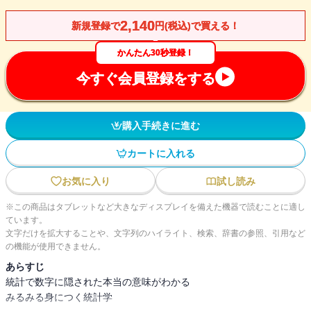
2,140
新規登録で
円(税込)で買える！
かんたん30秒登録！
今すぐ会員登録をする
購入手続きに進む
カートに入れる
お気に入り
試し読み
※この商品はタブレットなど大きなディスプレイを備えた機器で読むことに適し
ています。
文字だけを拡大することや、文字列のハイライト、検索、辞書の参照、引用など
の機能が使用できません。
あらすじ
統計で数字に隠された本当の意味がわかる
みるみる身につく統計学