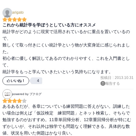
arigato
これから統計学を学ぼうとしている方にオススメ
統計学がどのように現実で活用されているかに重点を置いているの
で、

難しくて取っ付きにくい統計学という物が大変身近に感じられまし
た。

初心者に優しく解説してあるのでわかりやすく、これを入門書とし
て、

統計学をもっと学んでいきたいという気持ちになります。
投稿日
:
2013.10.31
いいね！
4
報告する
powered by ブクログ
あるあるだが、各章についている練習問題に答えがない。訓練した
い場合は例えば「仮設検定　練習問題」とネット検索し、そちらで
勉強するのがおすすめ。11章単回帰分析、12章重回帰分析が特にむ
ずかしいが、それ以外は独学でも問題なく理解できる。具体的な数
値、状況を用いた例題はかなり良い。