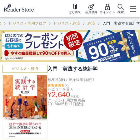
はじめて
会員登録
サインイン
検索
)
ビジネス・実用フロア
ビジネス・経済
経済
入門 実践する統計学
入門 実践する統計学
ビジネス・経済
藪友良(著)
/
東洋経済新報社
(
2
)
レビューを書く
¥
2,640
(税込)
クーポン利用対象商品
2013年05月17日
配信