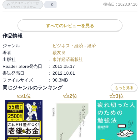
ブクログレビューは
投稿日
:
2023.07.20
0
いいねできません
すべてのレビューを見る
作品情報
ジャンル
:
ビジネス・経済
-
経済
著者
:
藪友良
出版社
:
東洋経済新報社
Reader Store発売日
:
2013.05.17
書誌発売日
:
2012.10.01
ファイルサイズ
:
90.3MB
同じジャンルのランキング
もっと見る
1
位
2
位
3
位