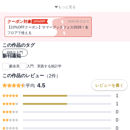
本書の特徴は３つです。第１の特徴は、豊富な実用例です。これら
もっと見る
の実用例は、経済学、経営学、保険、スポーツ、医療、教育、心理
学など多岐にわたっています。初学者にとっては、統計学がどのよ
クーポン対象
10%OFF
2026.08.11まで
うに役に立つのかを知ることは、統計学を学ぶ意識を高めるだけで
【10%OFFクーポン】サマーブックフェス2026！全
なく、統計学を実際に用いるうえでも有用な知識となります。これ
フロアで使える
らの実用例を理解することで、単なる理論体系ではなく、「生き
この作品のタグ
た」知識として統計学を身につけることができます。
第２の特徴は、高等学校初級年程度の数学で内容を理解できるよう
#
統計入門
新刊通知
にしたことです。証明はできるだけ詳細に記述し、証明の理解が容
易となるよう心がけました。本書では、章末に証明がまとめられて
藪友良
入門 実践する統計学
いますが、必ずしもこれらを読まなくても、各章の概要が把握でき
この作品のレビュー
（
2
件）
るようになっています。
第３の特徴は、上級の専門書を読むための基礎を本書によって身に
4.5
レビューを書く
平均
つけられることです。統計学の入門書と上級書の間には大きな隔た
1
りがありますが、本書はその橋渡しの役割を果たすことでしょう。
（「はしがき」より
1
0
0
0