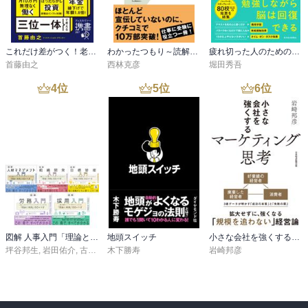
これだけ差がつく！老後のお金 55歳から15年で2500万円をつくる
わかったつもり～読解力がつかない本当の原因～
疲れ切った人のための勉強法
首藤由之
西林克彦
堀田秀吾
4
位
5
位
6
位
図解 人事入門「理論と実践」100のツボシリーズ
地頭スイッチ
小さな会社を強くするマーケティング思考
坪谷邦生
,
岩田佑介
,
古茶宏志
木下勝寿
,
秋山絋樹
岩崎邦彦